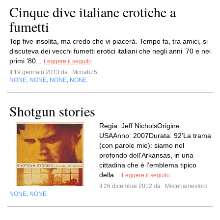
Cinque dive italiane erotiche a
fumetti
Top five insolita, ma credo che vi piacerà. Tempo fa, tra amici, si
discuteva dei vecchi fumetti erotici italiani che negli anni ’70 e nei
primi ’80...
Leggere il seguito
Il 19 gennaio 2013 da
Mcnab75
NONE
NONE
NONE
NONE
,
,
,
Shotgun stories
Regia: Jeff NicholsOrigine:
USAAnno: 2007Durata: 92'La trama
(con parole mie): siamo nel
profondo dell'Arkansas, in una
cittadina che è l'emblema tipico
della...
Leggere il seguito
Il 26 dicembre 2012 da
Misterjamesford
NONE
NONE
,