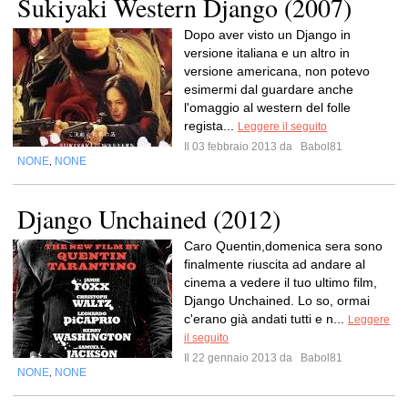
Sukiyaki Western Django (2007)
Dopo aver visto un Django in
versione italiana e un altro in
versione americana, non potevo
esimermi dal guardare anche
l'omaggio al western del folle
regista...
Leggere il seguito
Il 03 febbraio 2013 da
Babol81
NONE
NONE
,
Django Unchained (2012)
Caro Quentin,domenica sera sono
finalmente riuscita ad andare al
cinema a vedere il tuo ultimo film,
Django Unchained. Lo so, ormai
c'erano già andati tutti e n...
Leggere
il seguito
Il 22 gennaio 2013 da
Babol81
NONE
NONE
,