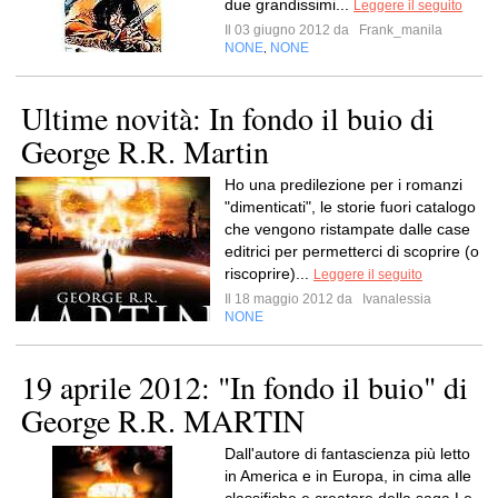
due grandissimi...
Leggere il seguito
Il 03 giugno 2012 da
Frank_manila
NONE
NONE
,
Ultime novità: In fondo il buio di
George R.R. Martin
Ho una predilezione per i romanzi
"dimenticati", le storie fuori catalogo
che vengono ristampate dalle case
editrici per permetterci di scoprire (o
riscoprire)...
Leggere il seguito
Il 18 maggio 2012 da
Ivanalessia
NONE
19 aprile 2012: "In fondo il buio" di
George R.R. MARTIN
Dall'autore di fantascienza più letto
in America e in Europa, in cima alle