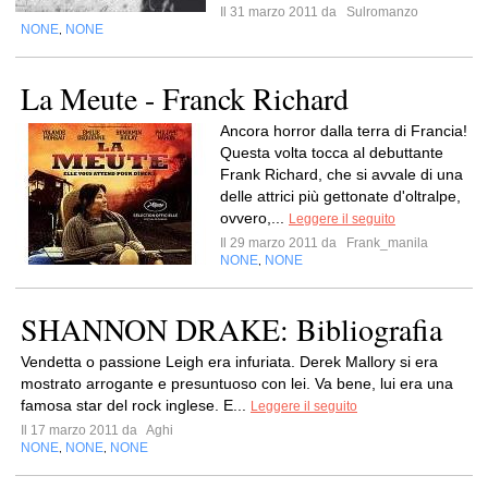
Il 31 marzo 2011 da
Sulromanzo
NONE
NONE
,
La Meute - Franck Richard
Ancora horror dalla terra di Francia!
Questa volta tocca al debuttante
Frank Richard, che si avvale di una
delle attrici più gettonate d'oltralpe,
ovvero,...
Leggere il seguito
Il 29 marzo 2011 da
Frank_manila
NONE
NONE
,
SHANNON DRAKE: Bibliografia
Vendetta o passione Leigh era infuriata. Derek Mallory si era
mostrato arrogante e presuntuoso con lei. Va bene, lui era una
famosa star del rock inglese. E...
Leggere il seguito
Il 17 marzo 2011 da
Aghi
NONE
NONE
NONE
,
,