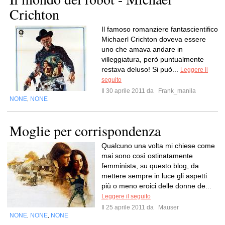
Crichton
Il famoso romanziere fantascientifico
Michaerl Crichton doveva essere
uno che amava andare in
villeggiatura, però puntualmente
restava deluso! Si può...
Leggere il
seguito
Il 30 aprile 2011 da
Frank_manila
NONE
NONE
,
Moglie per corrispondenza
Qualcuno una volta mi chiese come
mai sono così ostinatamente
femminista, su questo blog, da
mettere sempre in luce gli aspetti
più o meno eroici delle donne de...
Leggere il seguito
Il 25 aprile 2011 da
Mauser
NONE
NONE
NONE
,
,