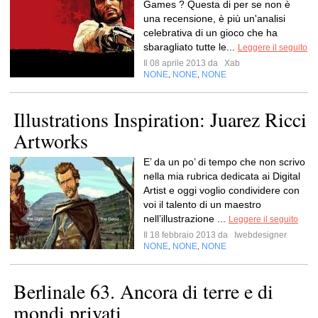
Games ? Questa di per se non è
una recensione, è più un'analisi
celebrativa di un gioco che ha
sbaragliato tutte le...
Leggere il seguito
Il 08 aprile 2013 da
Xab
NONE
NONE
NONE
,
,
Illustrations Inspiration: Juarez Ricci
Artworks
E’ da un po’ di tempo che non scrivo
nella mia rubrica dedicata ai Digital
Artist e oggi voglio condividere con
voi il talento di un maestro
nell’illustrazione ...
Leggere il seguito
Il 18 febbraio 2013 da
Iwebdesigner
NONE
NONE
NONE
,
,
Berlinale 63. Ancora di terre e di
mondi privati