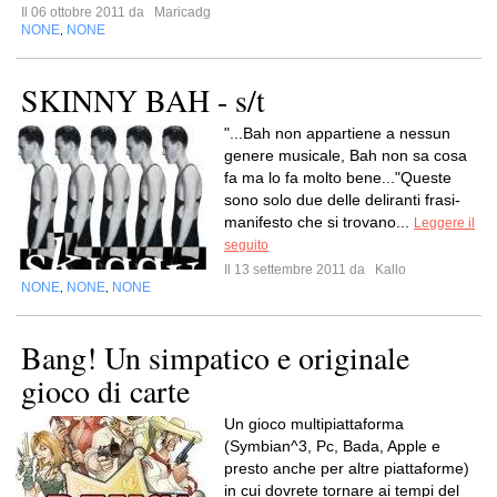
Il 06 ottobre 2011 da
Maricadg
NONE
NONE
,
SKINNY BAH - s/t
"...Bah non appartiene a nessun
genere musicale, Bah non sa cosa
fa ma lo fa molto bene..."Queste
sono solo due delle deliranti frasi-
manifesto che si trovano...
Leggere il
seguito
Il 13 settembre 2011 da
Kallo
NONE
NONE
NONE
,
,
Bang! Un simpatico e originale
gioco di carte
Un gioco multipiattaforma
(Symbian^3, Pc, Bada, Apple e
presto anche per altre piattaforme)
in cui dovrete tornare ai tempi del