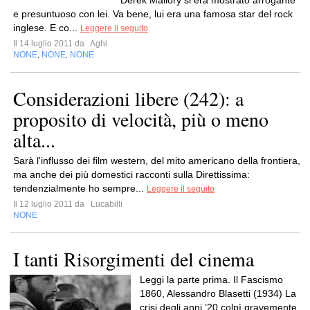
Derek Mallory si era mostrato arrogante
e presuntuoso con lei. Va bene, lui era una famosa star del rock
inglese. E co...
Leggere il seguito
Il 14 luglio 2011 da
Aghi
NONE
NONE
NONE
,
,
Considerazioni libere (242): a
proposito di velocità, più o meno
alta...
Sarà l'influsso dei film western, del mito americano della frontiera,
ma anche dei più domestici racconti sulla Direttissima:
tendenzialmente ho sempre...
Leggere il seguito
Il 12 luglio 2011 da
Lucabilli
NONE
I tanti Risorgimenti del cinema
Leggi la parte prima. Il Fascismo
1860, Alessandro Blasetti (1934) La
crisi degli anni ’20 colpì gravemente