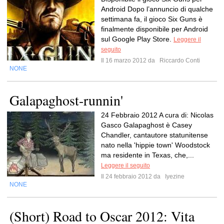
Android Dopo l’annuncio di qualche
settimana fa, il gioco Six Guns è
finalmente disponibile per Android
sul Google Play Store.
Leggere il
seguito
Il 16 marzo 2012 da
Riccardo Conti
NONE
Galapaghost-runnin'
24 Febbraio 2012 A cura di: Nicolas
Gasco Galapaghost è Casey
Chandler, cantautore statunitense
nato nella 'hippie town' Woodstock
ma residente in Texas, che,...
Leggere il seguito
Il 24 febbraio 2012 da
Iyezine
NONE
(Short) Road to Oscar 2012: Vita