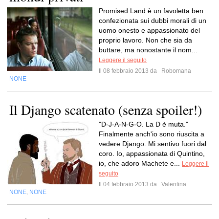
Promised Land è un favoletta ben
confezionata sui dubbi morali di un
uomo onesto e appassionato del
proprio lavoro. Non che sia da
buttare, ma nonostante il nom...
Leggere il seguito
Il 08 febbraio 2013 da
Robomana
NONE
Il Django scatenato (senza spoiler!)
"D-J-A-N-G-O. La D è muta."
Finalmente anch'io sono riuscita a
vedere Django. Mi sentivo fuori dal
coro. Io, appassionata di Quintino,
io, che adoro Machete e...
Leggere il
seguito
Il 04 febbraio 2013 da
Valentina
NONE
NONE
,