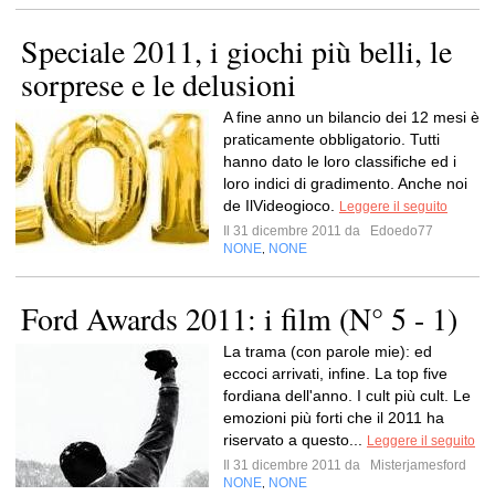
Speciale 2011, i giochi più belli, le
sorprese e le delusioni
A fine anno un bilancio dei 12 mesi è
praticamente obbligatorio. Tutti
hanno dato le loro classifiche ed i
loro indici di gradimento. Anche noi
de IlVideogioco.
Leggere il seguito
Il 31 dicembre 2011 da
Edoedo77
NONE
NONE
,
Ford Awards 2011: i film (N° 5 - 1)
La trama (con parole mie): ed
eccoci arrivati, infine. La top five
fordiana dell'anno. I cult più cult. Le
emozioni più forti che il 2011 ha
riservato a questo...
Leggere il seguito
Il 31 dicembre 2011 da
Misterjamesford
NONE
NONE
,