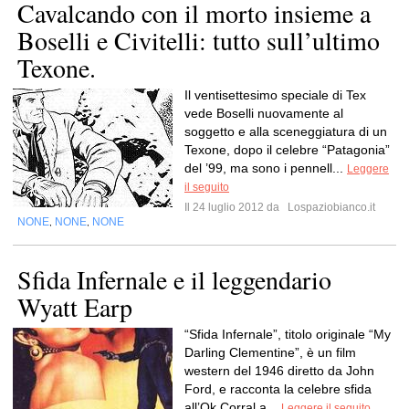
Cavalcando con il morto insieme a
Boselli e Civitelli: tutto sull’ultimo
Texone.
Il ventisettesimo speciale di Tex
vede Boselli nuovamente al
soggetto e alla sceneggiatura di un
Texone, dopo il celebre “Patagonia”
del ’99, ma sono i pennell...
Leggere
il seguito
Il 24 luglio 2012 da
Lospaziobianco.it
NONE
NONE
NONE
,
,
Sfida Infernale e il leggendario
Wyatt Earp
“Sfida Infernale”, titolo originale “My
Darling Clementine”, è un film
western del 1946 diretto da John
Ford, e racconta la celebre sfida
all’Ok Corral a...
Leggere il seguito