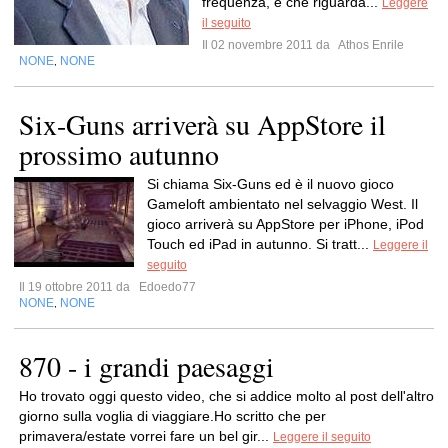
frequenza, e che riguarda...
Leggere
il seguito
Il 02 novembre 2011 da
Athos Enrile
NONE
NONE
,
Six-Guns arriverà su AppStore il
prossimo autunno
Si chiama Six-Guns ed è il nuovo gioco
Gameloft ambientato nel selvaggio West. Il
gioco arriverà su AppStore per iPhone, iPod
Touch ed iPad in autunno. Si tratt...
Leggere il
seguito
Il 19 ottobre 2011 da
Edoedo77
NONE
NONE
,
870 - i grandi paesaggi
Ho trovato oggi questo video, che si addice molto al post dell'altro
giorno sulla voglia di viaggiare.Ho scritto che per
primavera/estate vorrei fare un bel gir...
Leggere il seguito