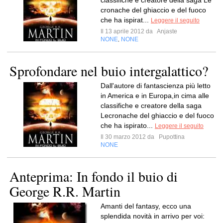
classifiche e creatore della saga Le
cronache del ghiaccio e del fuoco
che ha ispirat...
Leggere il seguito
Il 13 aprile 2012 da
Anjaste
NONE
NONE
,
Sprofondare nel buio intergalattico?
Dall'autore di fantascienza più letto
in America e in Europa,in cima alle
classifiche e creatore della saga
Lecronache del ghiaccio e del fuoco
che ha ispirato...
Leggere il seguito
Il 30 marzo 2012 da
Pupottina
NONE
Anteprima: In fondo il buio di
George R.R. Martin
Amanti del fantasy, ecco una
splendida novità in arrivo per voi: