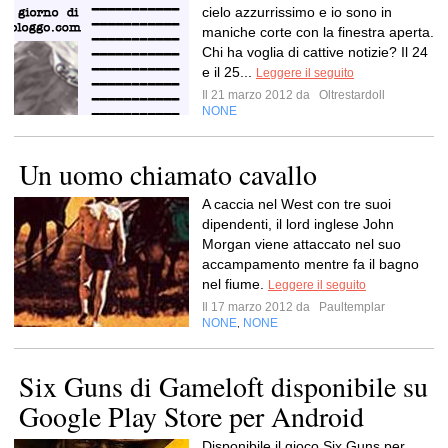
cielo azzurrissimo e io sono in
maniche corte con la finestra aperta.
Chi ha voglia di cattive notizie? Il 24
e il 25...
Leggere il seguito
Il 21 marzo 2012 da
Oltrestardoll
NONE
Un uomo chiamato cavallo
A caccia nel West con tre suoi
dipendenti, il lord inglese John
Morgan viene attaccato nel suo
accampamento mentre fa il bagno
nel fiume.
Leggere il seguito
Il 17 marzo 2012 da
Paultemplar
NONE
NONE
,
Six Guns di Gameloft disponibile su
Google Play Store per Android
Disponibile il gioco Six Guns per