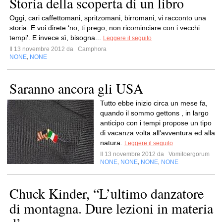
Storia della scoperta di un libro
Oggi, cari caffettomani, spritzomani, birromani, vi racconto una
storia. E voi direte ‘no, ti prego, non ricominciare con i vecchi
tempi’. E invece sì, bisogna...
Leggere il seguito
Il 13 novembre 2012 da
Camphora
NONE
NONE
,
Saranno ancora gli USA
Tutto ebbe inizio circa un mese fa,
quando il sommo gettons , in largo
anticipo con i tempi propose un tipo
di vacanza volta all'avventura ed alla
natura.
Leggere il seguito
Il 13 novembre 2012 da
Vomitoergorum
NONE
NONE
NONE
NONE
,
,
,
Chuck Kinder, “L’ultimo danzatore
di montagna. Dure lezioni in materia