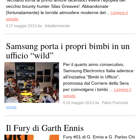
Techland torna al primo amore facendoci vivere l'epopea del
vecchio bounty hunter Silas Greaves!. Abbandonate
(fortunatamente) le torride atmosfere moderne del...
Leggere il
seguito
Il 27 maggio 2013 da
Intrattenimento
Samsung porta i propri bimbi in un
ufficio “wild”
Per il quarto anno consecutivo,
Samsung Electronics Italia aderisce
all’iniziativa “Bimbi in Ufficio”,
promossa dal Corriere della Sera
per coinvolgere i bimbi ...
Leggere il
seguito
Il 24 maggio 2013 da
Fabio Franciosi
NONE
Il Fury di Garth Ennis
Fury #01 di G. Ennis e G. Parlov Chi