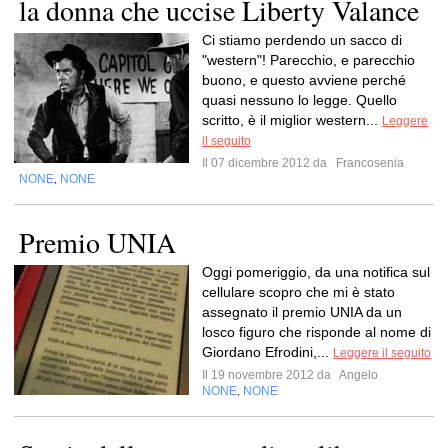
la donna che uccise Liberty Valance
Ci stiamo perdendo un sacco di
"western"! Parecchio, e parecchio
buono, e questo avviene perché
quasi nessuno lo legge. Quello
scritto, è il miglior western...
Leggere
il seguito
Il 07 dicembre 2012 da
Francosenia
NONE
NONE
,
Premio UNIA
Oggi pomeriggio, da una notifica sul
cellulare scopro che mi è stato
assegnato il premio UNIA da un
losco figuro che risponde al nome di
Giordano Efrodini,...
Leggere il seguito
Il 19 novembre 2012 da
Angelo
NONE
NONE
,