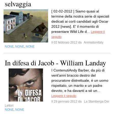
selvaggia
[ 02-02-2012 ] Siamo quasi al
termine della nostra serie di speciali
dedicati ai corti candidati agli Oscar
2012 [news]. E' il momento di
presentare Wild Life d...
Leggere il
seguito
Il 02 febbraio 2012 da
Animationitaly
NONE
NONE
NONE
,
,
In difesa di Jacob - William Landay
I ContenutiAndy Barber, da più di
vent’anni braccio destro del
procuratore distrettuale, è un uomo
rispettato, un marito e un padre
devoto, e ha davanti a sé un...
Leggere il seguito
Il 29 gennaio 2012 da
La Stamberga Dei
Lettori
NONE
NONE
,