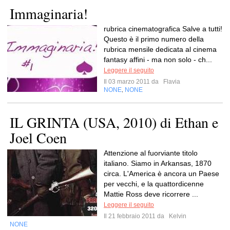
Immaginaria!
rubrica cinematografica Salve a tutti!
Questo è il primo numero della
rubrica mensile dedicata al cinema
fantasy affini - ma non solo - ch...
Leggere il seguito
Il 03 marzo 2011 da
Flavia
NONE
NONE
,
IL GRINTA (USA, 2010) di Ethan e
Joel Coen
Attenzione al fuorviante titolo
italiano. Siamo in Arkansas, 1870
circa. L'America è ancora un Paese
per vecchi, e la quattordicenne
Mattie Ross deve ricorrere ...
Leggere il seguito
Il 21 febbraio 2011 da
Kelvin
NONE