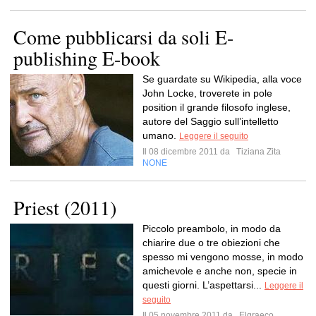
Come pubblicarsi da soli E-
publishing E-book
Se guardate su Wikipedia, alla voce
John Locke, troverete in pole
position il grande filosofo inglese,
autore del Saggio sull’intelletto
umano.
Leggere il seguito
Il 08 dicembre 2011 da
Tiziana Zita
NONE
Priest (2011)
Piccolo preambolo, in modo da
chiarire due o tre obiezioni che
spesso mi vengono mosse, in modo
amichevole e anche non, specie in
questi giorni. L’aspettarsi...
Leggere il
seguito
Il 05 novembre 2011 da
Elgraeco