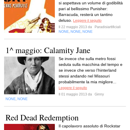
si aspettava un volume di godibilità
pari al bellissimo Punisher:
Barracuda, resterà un tantino
deluso.
Leggere il seguito
Il 22 maggio 2013 da
Paradisiartificiali
NONE
NONE
NONE
,
,
1^ maggio: Calamity Jane
Se invece che sulla metro fossi
seduta sulla macchina del tempo e
se invece che verso l’hinterland
stessi andando nel Missouri
probabilmente la mia migliore...
Leggere il seguito
Il 01 maggio 2013 da
Ginny
NONE
NONE
,
Red Dead Redemption
Il capolavoro assoluto di Rockstar