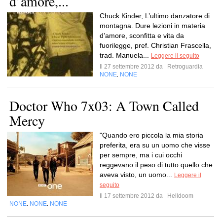
d’amore,...
Chuck Kinder, L’ultimo danzatore di
montagna. Dure lezioni in materia
d’amore, sconfitta e vita da
fuorilegge, pref. Christian Frascella,
trad. Manuela...
Leggere il seguito
Il 27 settembre 2012 da
Retroguardia
NONE
NONE
,
Doctor Who 7x03: A Town Called
Mercy
"Quando ero piccola la mia storia
preferita, era su un uomo che visse
per sempre, ma i cui occhi
reggevano il peso di tutto quello che
aveva visto, un uomo...
Leggere il
seguito
Il 17 settembre 2012 da
Helldoom
NONE
NONE
NONE
,
,