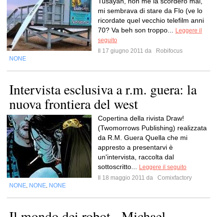
Tusayan, non me la scorderò mai,
mi sembrava di stare da Flo (ve lo
ricordate quel vecchio telefilm anni
70? Va beh son troppo...
Leggere il
seguito
Il 17 giugno 2011 da
Robifocus
NONE
Intervista esclusiva a r.m. guera: la
nuova frontiera del west
Copertina della rivista Draw!
(Twomorrows Publishing) realizzata
da R.M. Guera Quella che mi
appresto a presentarvi è
un'intervista, raccolta dal
sottoscritto...
Leggere il seguito
Il 18 maggio 2011 da
Comixfactory
NONE
NONE
NONE
,
,
Il mondo dei robot - Michael