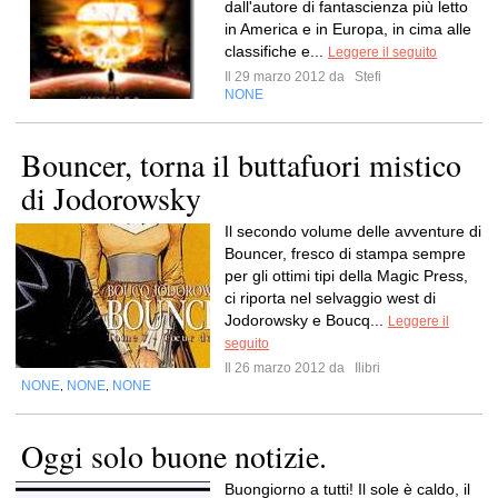
dall'autore di fantascienza più letto
in America e in Europa, in cima alle
classifiche e...
Leggere il seguito
Il 29 marzo 2012 da
Stefi
NONE
Bouncer, torna il buttafuori mistico
di Jodorowsky
Il secondo volume delle avventure di
Bouncer, fresco di stampa sempre
per gli ottimi tipi della Magic Press,
ci riporta nel selvaggio west di
Jodorowsky e Boucq...
Leggere il
seguito
Il 26 marzo 2012 da
Ilibri
NONE
NONE
NONE
,
,
Oggi solo buone notizie.
Buongiorno a tutti! Il sole è caldo, il