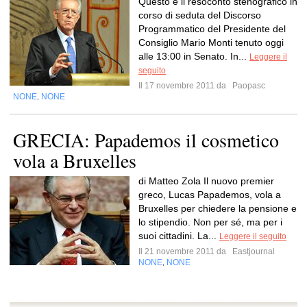
Questo è il resoconto stenografico in
corso di seduta del Discorso
Programmatico del Presidente del
Consiglio Mario Monti tenuto oggi
alle 13:00 in Senato. In...
Leggere il
seguito
Il 17 novembre 2011 da
Paopasc
NONE
NONE
,
GRECIA: Papademos il cosmetico
vola a Bruxelles
di Matteo Zola Il nuovo premier
greco, Lucas Papademos, vola a
Bruxelles per chiedere la pensione e
lo stipendio. Non per sé, ma per i
suoi cittadini. La...
Leggere il seguito
Il 21 novembre 2011 da
Eastjournal
NONE
NONE
,