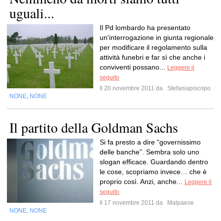
uguali...
Il Pd lombardo ha presentato
un'interrogazione in giunta regionale
per modificare il regolamento sulla
attività funebri e far sì che anche i
conviventi possano...
Leggere il
seguito
Il 20 novembre 2011 da
Stefaniapiscopo
NONE
NONE
,
Il partito della Goldman Sachs
Si fa presto a dire “governissimo
delle banche”. Sembra solo uno
slogan efficace. Guardando dentro
le cose, scopriamo invece… che è
proprio così. Anzi, anche...
Leggere il
seguito
Il 17 novembre 2011 da
Malpaese
NONE
NONE
,