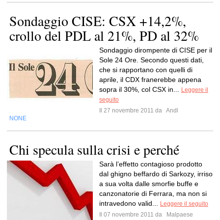
Sondaggio CISE: CSX +14,2%,
crollo del PDL al 21%, PD al 32%
Sondaggio dirompente di CISE per il
Sole 24 Ore. Secondo questi dati,
che si rapportano con quelli di
aprile, il CDX franerebbe appena
sopra il 30%, col CSX in...
Leggere il
seguito
Il 27 novembre 2011 da
Andl
NONE
Chi specula sulla crisi e perché
Sarà l’effetto contagioso prodotto
dal ghigno beffardo di Sarkozy, irriso
a sua volta dalle smorfie buffe e
canzonatorie di Ferrara, ma non si
intravedono valid...
Leggere il seguito
Il 07 novembre 2011 da
Malpaese