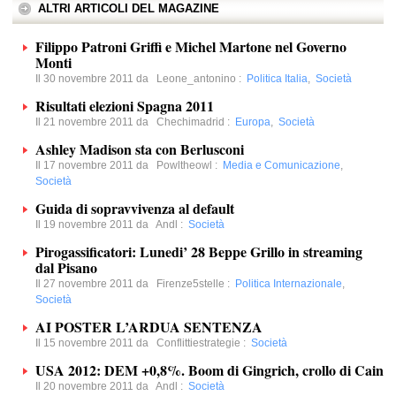
ALTRI ARTICOLI DEL MAGAZINE
Filippo Patroni Griffi e Michel Martone nel Governo
Monti
Il 30 novembre 2011 da
Leone_antonino
:
Politica Italia
,
Società
Risultati elezioni Spagna 2011
Il 21 novembre 2011 da
Chechimadrid
:
Europa
,
Società
Ashley Madison sta con Berlusconi
Il 17 novembre 2011 da
Powltheowl
:
Media e Comunicazione
,
Società
Guida di sopravvivenza al default
Il 19 novembre 2011 da
Andl
:
Società
Pirogassificatori: Lunedi’ 28 Beppe Grillo in streaming
dal Pisano
Il 27 novembre 2011 da
Firenze5stelle
:
Politica Internazionale
,
Società
AI POSTER L’ARDUA SENTENZA
Il 15 novembre 2011 da
Conflittiestrategie
:
Società
USA 2012: DEM +0,8%. Boom di Gingrich, crollo di Cain
Il 20 novembre 2011 da
Andl
:
Società