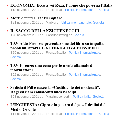
ECONOMIA: Ecco a voi Reza, l’uomo che governa l’Italia
Il 18 novembre 2011 da
Eastjournal
:
Politica Internazionale
,
Società
Morti e feriti a Tahrir Square
Il 21 novembre 2011 da
Madyur
:
Politica Internazionale
,
Società
IL SACCO DEI LANZICHENECCHI
Il 28 novembre 2011 da
Conflittiestrategie
:
Società
TAV sotto Firenze: presentazione del libro su impatti,
problemi, affari e L’ALTERNATIVA POSSIBILE
Il 25 novembre 2011 da
Firenze5stelle
:
Politica Internazionale
,
Società
TAV Firenze: una cena per le menti affamate di
informazioni
Il 02 novembre 2011 da
Firenze5stelle
:
Politica Internazionale
,
Società
Si disfa il Pdl e nasce la “Costituente dei moderati”.
Ragassi siam camaleonti mica bradipi
Il 03 novembre 2011 da
Massimoconsorti
:
Politica Italia
,
Società
L’INCHIESTA: Cipro e la guerra del gas. I destini del
Medio Oriente
Il 17 novembre 2011 da
Eastjournal
:
Politica Internazionale
,
Società