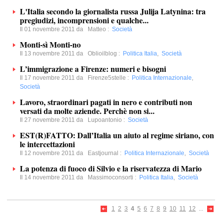
L'Italia secondo la giornalista russa Julija Latynina: tra
pregiudizi, incomprensioni e qualche...
Il 01 novembre 2011 da
Matteo
:
Società
Monti-sì Monti-no
Il 13 novembre 2011 da
Oblioilblog
:
Politica Italia
,
Società
L’immigrazione a Firenze: numeri e bisogni
Il 17 novembre 2011 da
Firenze5stelle
:
Politica Internazionale
,
Società
Lavoro, straordinari pagati in nero e contributi non
versati da molte aziende. Perchè non si...
Il 27 novembre 2011 da
Lupoantonio
:
Società
EST(R)FATTO: Dall’Italia un aiuto al regime siriano, con
le intercettazioni
Il 12 novembre 2011 da
Eastjournal
:
Politica Internazionale
,
Società
La potenza di fuoco di Silvio e la riservatezza di Mario
Il 14 novembre 2011 da
Massimoconsorti
:
Politica Italia
,
Società
1
2
3
4
5
6
7
8
9
10
11
12
...