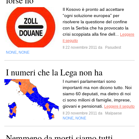
forse no
Il Kosovo è pronto ad accettare
“ogni soluzione europea” per
risolvere la questione del confine
con la Serbia che ha provocato la
crisi scoppiata alla fine dell...
Leggere
il seguito
Il 22 novembre 2011 da
Pasudest
NONE
NONE
,
I numeri che la Lega non ha
I numeri parlamentari sono
importanti ma non dicono tutto. Noi
siamo 60 deputati, ma dietro di noi
ci sono milioni di famiglie, imprese,
giovani e pensionati.
Leggere il seguito
Il 20 novembre 2011 da
Malpaese
NONE
NONE
,
Nemmeno da morti siamo tutti