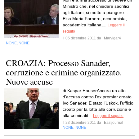
Non era mai successo di vedere un
Ministro che, nel chiedere sacrifici
agli Italiani, si mette a piangere…
Elsa Maria Fornero, economista,
accademica italiana,...
Leggere il
seguito
Il 05 dicembre 2011 da
Marvigar4
NONE
NONE
,
CROAZIA: Processo Sanader,
corruzione e crimine organizzato.
Nuove accuse
di Kaspar HauserAncora un atto
d’accusa contro l’ex premier croato
Ivo Sanader. È stato l’Uskok, l’ufficio
croato per la lotta alla corruzione e
alla criminalit...
Leggere il seguito
Il 23 dicembre 2011 da
Eastjournal
NONE
NONE
,