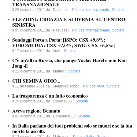
TRANSNAZIONALE
Il 22 dicembre 2011 da
Pasudest
:
Politica Internazionale
,
Società
ELEZIONI: CROAZIA E SLOVENIA AL CENTRO-
SINISTRA
Il 05 dicembre 2011 da
Pasudest
:
Politica Internazionale
,
Società
Sondaggi Porta a Porta: [ISPO: CSX +9,6%;
EUROMEDIA: CSX +7,0%; SWG: CSX +6,5%]
Il 17 dicembre 2011 da
Andl
:
Società
C'è un'altra Russia, che piange Vaclav Havel e non Kim
Jong -il
Il 22 dicembre 2011 da
Matteo
:
Società
CHI SEMINA ODIO...
Il 11 dicembre 2011 da
Stefaniapiscopo
:
Politica Italia
,
Società
La trasparenza è un fatto economico
Il 29 dicembre 2011 da
Stiven1986
:
Società
Aveva ragione Bennato
Il 02 dicembre 2011 da
Domenico11
:
Società
In Italia parlano dei tuoi problemi solo se muori e se la tua
morte fa ascolti.
Il 13 dicembre 2011 da
Malpaese
:
Politica Italia
,
Società