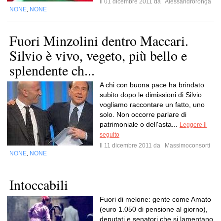
Il 01 dicembre 2011 da
Alessandroronga
NONE
NONE
,
Fuori Minzolini dentro Maccari.
Silvio è vivo, vegeto, più bello e
splendente ch...
A chi con buona pace ha brindato
subito dopo le dimissioni di Silvio
vogliamo raccontare un fatto, uno
solo. Non occorre parlare di
patrimoniale o dell'asta...
Leggere il
seguito
Il 11 dicembre 2011 da
Massimoconsorti
NONE
NONE
,
Intoccabili
Fuori di melone: gente come Amato
(euro 1.050 di pensione al giorno),
deputati e senatori che si lamentano