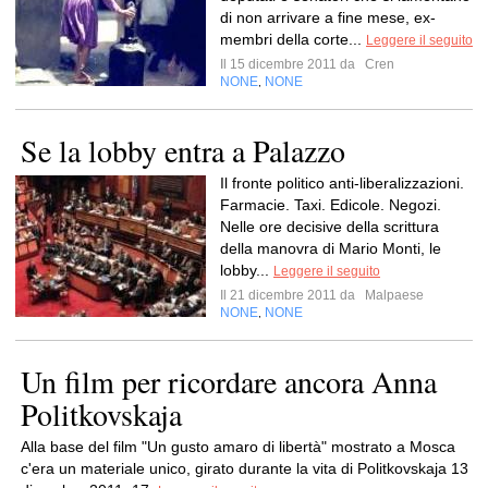
di non arrivare a fine mese, ex-
membri della corte...
Leggere il seguito
Il 15 dicembre 2011 da
Cren
NONE
NONE
,
Se la lobby entra a Palazzo
Il fronte politico anti-liberalizzazioni.
Farmacie. Taxi. Edicole. Negozi.
Nelle ore decisive della scrittura
della manovra di Mario Monti, le
lobby...
Leggere il seguito
Il 21 dicembre 2011 da
Malpaese
NONE
NONE
,
Un film per ricordare ancora Anna
Politkovskaja
Alla base del film "Un gusto amaro di libertà" mostrato a Mosca
c'era un materiale unico, girato durante la vita di Politkovskaja 13