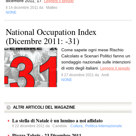
dicembre 2011, 17.
Leggere il seguito
Il 14 dicembre 2011 da
Matteo
NONE
National Occupation Index
(Dicembre 2011: -31)
Come sapete ogni mese Rischio
Calcolato e Scenari Politici fanno un
sondaggio nazionale sulle intenzioni
di voto degli italiani.
Leggere il seguito
Il 27 dicembre 2011 da
Andl
NONE
ALTRI ARTICOLI DEL MAGAZINE
La stella di Natale è un lumino a noi affidato
Il 22 dicembre 2011 da
Candida
:
Cultura
,
Politica Internazionale
Piazza Tahrir - 23 Dicembre 2011