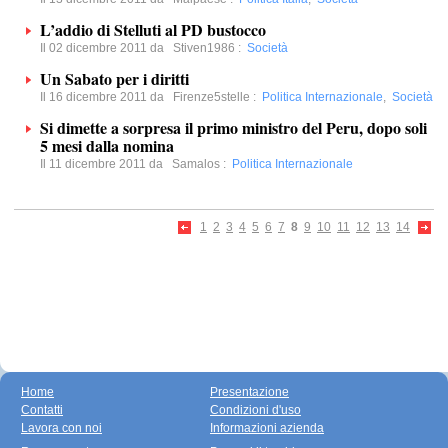
L’addio di Stelluti al PD bustocco
Il 02 dicembre 2011 da
Stiven1986
:
Società
Un Sabato per i diritti
Il 16 dicembre 2011 da
Firenze5stelle
:
Politica Internazionale
,
Società
Si dimette a sorpresa il primo ministro del Peru, dopo soli
5 mesi dalla nomina
Il 11 dicembre 2011 da
Samalos
:
Politica Internazionale
1
2
3
4
5
6
7
8
9
10
11
12
13
14
Home
Presentazione
Contatti
Condizioni d'uso
Lavora con noi
Informazioni azienda