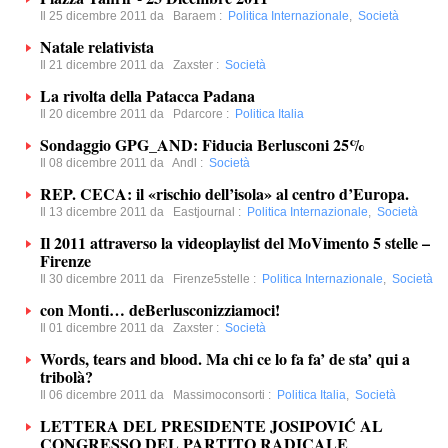
Il 25 dicembre 2011 da
Baraem
:
Politica Internazionale
,
Società
Natale relativista
Il 21 dicembre 2011 da
Zaxster
:
Società
La rivolta della Patacca Padana
Il 20 dicembre 2011 da
Pdarcore
:
Politica Italia
Sondaggio GPG_AND: Fiducia Berlusconi 25%
Il 08 dicembre 2011 da
Andl
:
Società
REP. CECA: il «rischio dell’isola» al centro d’Europa.
Il 13 dicembre 2011 da
Eastjournal
:
Politica Internazionale
,
Società
Il 2011 attraverso la videoplaylist del MoVimento 5 stelle –
Firenze
Il 30 dicembre 2011 da
Firenze5stelle
:
Politica Internazionale
,
Società
con Monti… deBerlusconizziamoci!
Il 01 dicembre 2011 da
Zaxster
:
Società
Words, tears and blood. Ma chi ce lo fa fa’ de sta’ qui a
tribolà?
Il 06 dicembre 2011 da
Massimoconsorti
:
Politica Italia
,
Società
LETTERA DEL PRESIDENTE JOSIPOVIĆ AL
CONGRESSO DEL PARTITO RADICALE