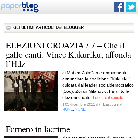
GLI ULTIMI ARTICOLI DEI BLOGGER
ELEZIONI CROAZIA / 7 – Che il
gallo canti. Vince Kukuriku, affonda
l’Hdz
di Matteo ZolaCome ampiamente
annunciato la coalizione “Kukuriku”
guidata dal leader socialdemocratico
(Spd), Zoran Milanovic, ha vinto le
elezioni croate.
Leggere il seguito
Il 05 dicembre 2011 da
Eastjournal
NONE
NONE
,
Fornero in lacrime