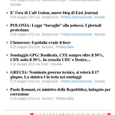
Il 28 maggio 2012 da
Alessandroronga
:
Politica Internazionale
,
Società
E’ l’ora di Café Golem, nuovo blog di East Journal
Il 04 maggio 2012 da
Eastjournal
:
Politica Internazionale
,
Società
POLONIA: Legge “bavaglio” alla polacca. I giornali
protestano
Il 09 maggio 2012 da
Eastjournal
:
Politica Internazionale
,
Società
Clamoroso: Equitalia evade il fisco
Il 25 maggio 2012 da
Ilazzaro
:
Politica Italia
Sondaggio GPG: Basilicata, CSX sempre oltre il 50%,
CDX sotto il 30%. In crescita UDC e Destra....
Il 16 maggio 2012 da
Andl
:
Società
GRECIA: Nominato governo tecnico, si voterà il 17
giugno. La sinistra è in testa nei sondaggi
Il 17 maggio 2012 da
Eastjournal
:
Politica Internazionale
,
Società
Paolo Romani, ex ministro della Repubblica, indagato per
corruzione
Il 23 maggio 2012 da
Ilazzaro
:
Politica Italia
1
2
3
4
5
6
7
8
9
10
11
12
13
14
15
16
17