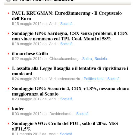
PAUL KRUGMAN: Eurodämmerung - Il Crepuscolo
dell'Euro
Il 15 maggio 2012 da
Andl
:
Società
Sondaggio GPG: Sardegna, CSX senza problemi, il CDX
non vince nemmeno col TPI. Coal. Monti al 58%
Il 18 maggio 2012 da
Andl
:
Società
il marchese Grillo
Il 22 maggio 2012 da
Chiosaluxemburg
:
Satira
,
Società
L'assalto alla Legge Basaglia e il tentativo di ripristinare i
manicomi
Il 24 maggio 2012 da
Veritaedemocrazia
:
Politica Italia
,
Società
Sondaggio GPG: Scenario 4, CDX +1,8%, nessuna chiara
maggioranza al Senato
Il 23 maggio 2012 da
Andl
:
Società
kader
Il 03 maggio 2012 da
Davideciaccia
:
Società
Sondaggio SWG: Crollo del PDL, sotto il 20%. M5S
all'11,5%
Il 11 maggio 2012 da
Andl
:
Società