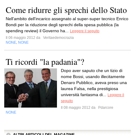
Come ridurre gli sprechi dello Stato
Nell'ambito dell'incarico assegnato al super-super tecnico Enrico
Bondi per la riduzione degli sprechi della spesa pubblica (la
spending review) il Governo ha...
Leggere il seguito
Il 06 maggio 2012 da
Veritaedemocrazia
NONE
NONE
,
Ti ricordi "la padania"?
Dopo aver saputo che un tizio di
nome Bossi, usando illecitamente
Denaro Pubblico, aveva preso una
laurea Falsa, nella prestigiosa
università fantasma di...
Leggere il
seguito
Il 08 maggio 2012 da
Pdarcore
NONE
ALTRI ARTICOLI DEL MAGAZINE