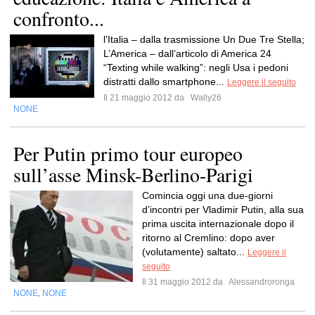
confronto...
l’Italia – dalla trasmissione Un Due Tre Stella;
L’America – dall’articolo di America 24
“Texting while walking”: negli Usa i pedoni
distratti dallo smartphone...
Leggere il seguito
Il 21 maggio 2012 da
Wally26
NONE
Per Putin primo tour europeo
sull’asse Minsk-Berlino-Parigi
Comincia oggi una due-giorni
d’incontri per Vladimir Putin, alla sua
prima uscita internazionale dopo il
ritorno al Cremlino: dopo aver
(volutamente) saltato...
Leggere il
seguito
Il 31 maggio 2012 da
Alessandroronga
NONE
NONE
,