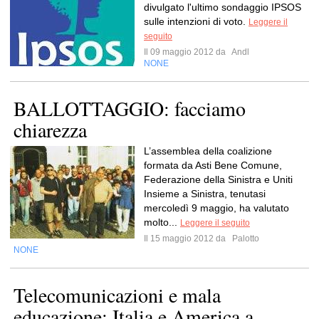
divulgato l'ultimo sondaggio IPSOS
sulle intenzioni di voto.
Leggere il
seguito
Il 09 maggio 2012 da
Andl
NONE
BALLOTTAGGIO: facciamo
chiarezza
L’assemblea della coalizione
formata da Asti Bene Comune,
Federazione della Sinistra e Uniti
Insieme a Sinistra, tenutasi
mercoledì 9 maggio, ha valutato
molto...
Leggere il seguito
Il 15 maggio 2012 da
Palotto
NONE
Telecomunicazioni e mala
educazione: Italia e America a