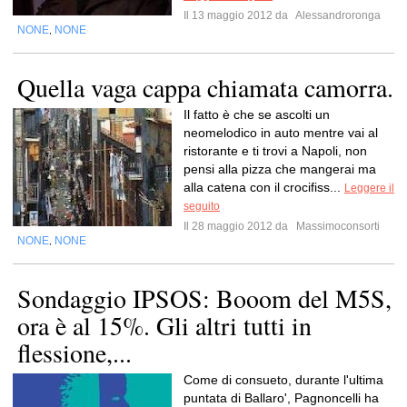
Il 13 maggio 2012 da
Alessandroronga
NONE
NONE
,
Quella vaga cappa chiamata camorra.
Il fatto è che se ascolti un
neomelodico in auto mentre vai al
ristorante e ti trovi a Napoli, non
pensi alla pizza che mangerai ma
alla catena con il crocifiss...
Leggere il
seguito
Il 28 maggio 2012 da
Massimoconsorti
NONE
NONE
,
Sondaggio IPSOS: Booom del M5S,
ora è al 15%. Gli altri tutti in
flessione,...
Come di consueto, durante l'ultima
puntata di Ballaro', Pagnoncelli ha