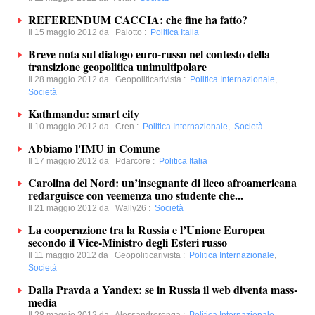
REFERENDUM CACCIA: che fine ha fatto?
Il 15 maggio 2012 da
Palotto
:
Politica Italia
Breve nota sul dialogo euro-russo nel contesto della
transizione geopolitica unimultipolare
Il 28 maggio 2012 da
Geopoliticarivista
:
Politica Internazionale
,
Società
Kathmandu: smart city
Il 10 maggio 2012 da
Cren
:
Politica Internazionale
,
Società
Abbiamo l'IMU in Comune
Il 17 maggio 2012 da
Pdarcore
:
Politica Italia
Carolina del Nord: un’insegnante di liceo afroamericana
redarguisce con veemenza uno studente che...
Il 21 maggio 2012 da
Wally26
:
Società
La cooperazione tra la Russia e l’Unione Europea
secondo il Vice-Ministro degli Esteri russo
Il 11 maggio 2012 da
Geopoliticarivista
:
Politica Internazionale
,
Società
Dalla Pravda a Yandex: se in Russia il web diventa mass-
media