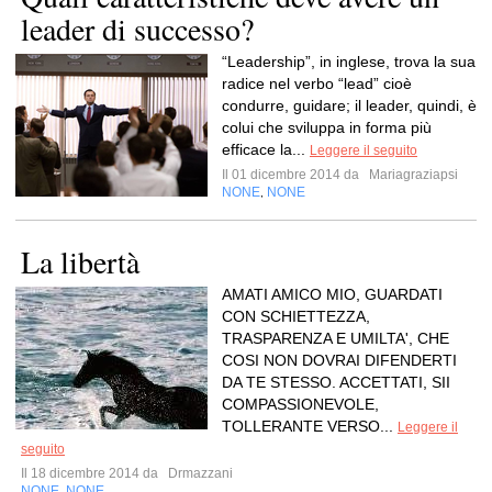
leader di successo?
“Leadership”, in inglese, trova la sua
radice nel verbo “lead” cioè
condurre, guidare; il leader, quindi, è
colui che sviluppa in forma più
efficace la...
Leggere il seguito
Il 01 dicembre 2014 da
Mariagraziapsi
NONE
NONE
,
La libertà
AMATI AMICO MIO, GUARDATI
CON SCHIETTEZZA,
TRASPARENZA E UMILTA', CHE
COSI NON DOVRAI DIFENDERTI
DA TE STESSO. ACCETTATI, SII
COMPASSIONEVOLE,
TOLLERANTE VERSO...
Leggere il
seguito
Il 18 dicembre 2014 da
Drmazzani
NONE
NONE
,