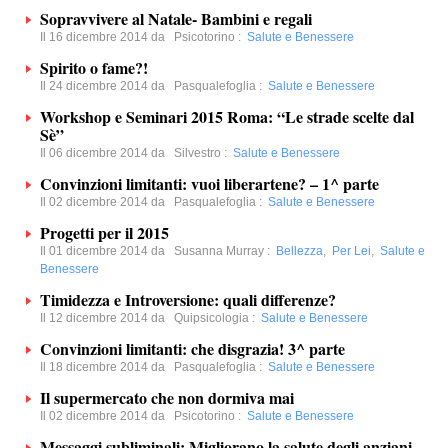
Sopravvivere al Natale- Bambini e regali
Il 16 dicembre 2014 da
Psicotorino
:
Salute e Benessere
Spirito o fame?!
Il 24 dicembre 2014 da
Pasqualefoglia
:
Salute e Benessere
Workshop e Seminari 2015 Roma: “Le strade scelte dal
Sè”
Il 06 dicembre 2014 da
Silvestro
:
Salute e Benessere
Convinzioni limitanti: vuoi liberartene? – 1^ parte
Il 02 dicembre 2014 da
Pasqualefoglia
:
Salute e Benessere
Progetti per il 2015
Il 01 dicembre 2014 da
Susanna Murray
:
Bellezza
,
Per Lei
,
Salute e
Benessere
Timidezza e Introversione: quali differenze?
Il 12 dicembre 2014 da
Quipsicologia
:
Salute e Benessere
Convinzioni limitanti: che disgrazia! 3^ parte
Il 18 dicembre 2014 da
Pasqualefoglia
:
Salute e Benessere
Il supermercato che non dormiva mai
Il 02 dicembre 2014 da
Psicotorino
:
Salute e Benessere
Messaggi subliminali: Migliorano la salute degli anziani...