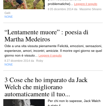
problematiche)...
Leggere il seguito
Il 05 dicembre 2014 da
Massimo Silvano
Galli
NONE
“Lentamente muore” : poesia di
Martha Medeiros
Ode a una vita vissuta pienamente Felicità, emozioni, sensazioni,
esperienze, amori, incontri, amicizie. Il morire ogni giorno se quel
giorno non è vissuto...
Leggere il seguito
Il 27 dicembre 2014 da
Roby
NONE
3 Cose che ho imparato da Jack
Welch che migliorano
automaticamente il tuo...
Per chi non lo sapesse, Jack Walch
è stato il