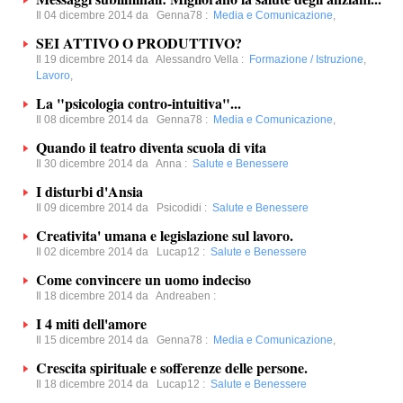
Il 04 dicembre 2014 da
Genna78
:
Media e Comunicazione
,
SEI ATTIVO O PRODUTTIVO?
Il 19 dicembre 2014 da
Alessandro Vella
:
Formazione / Istruzione
,
Lavoro
,
La "psicologia contro-intuitiva"...
Il 08 dicembre 2014 da
Genna78
:
Media e Comunicazione
,
Quando il teatro diventa scuola di vita
Il 30 dicembre 2014 da
Anna
:
Salute e Benessere
I disturbi d'Ansia
Il 09 dicembre 2014 da
Psicodidi
:
Salute e Benessere
Creativita' umana e legislazione sul lavoro.
Il 02 dicembre 2014 da
Lucap12
:
Salute e Benessere
Come convincere un uomo indeciso
Il 18 dicembre 2014 da
Andreaben
:
I 4 miti dell'amore
Il 15 dicembre 2014 da
Genna78
:
Media e Comunicazione
,
Crescita spirituale e sofferenze delle persone.
Il 18 dicembre 2014 da
Lucap12
:
Salute e Benessere