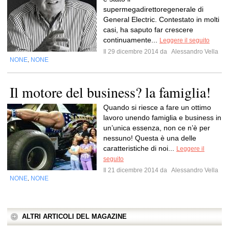
supermegadirettoregenerale di
General Electric. Contestato in molti
casi, ha saputo far crescere
continuamente...
Leggere il seguito
Il 29 dicembre 2014 da
Alessandro Vella
NONE
NONE
,
Il motore del business? la famiglia!
Quando si riesce a fare un ottimo
lavoro unendo famiglia e business in
un’unica essenza, non ce n’è per
nessuno! Questa è una delle
caratteristiche di noi...
Leggere il
seguito
Il 21 dicembre 2014 da
Alessandro Vella
NONE
NONE
,
ALTRI ARTICOLI DEL MAGAZINE