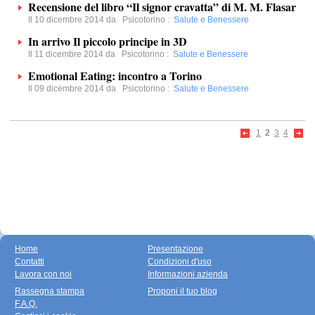
Recensione del libro “Il signor cravatta” di M. M. Flasar
Il 10 dicembre 2014 da
Psicotorino
:
Salute e Benessere
In arrivo Il piccolo principe in 3D
Il 11 dicembre 2014 da
Psicotorino
:
Salute e Benessere
Emotional Eating: incontro a Torino
Il 09 dicembre 2014 da
Psicotorino
:
Salute e Benessere
1
2
3
4
Home
Presentazione
Contatti
Condizioni d'uso
Lavora con noi
Informazioni azienda
Rassegna stampa
Proponi il tuo blog
F.A.Q.