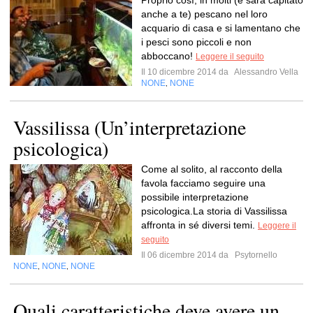
Proprio così, in molti (e sarà capitato
anche a te) pescano nel loro
acquario di casa e si lamentano che
i pesci sono piccoli e non
abboccano!
Leggere il seguito
Il 10 dicembre 2014 da
Alessandro Vella
NONE
NONE
,
Vassilissa (Un’interpretazione
psicologica)
Come al solito, al racconto della
favola facciamo seguire una
possibile interpretazione
psicologica.La storia di Vassilissa
affronta in sé diversi temi.
Leggere il
seguito
Il 06 dicembre 2014 da
Psytornello
NONE
NONE
NONE
,
,
Quali caratteristiche deve avere un