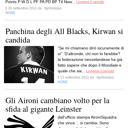
Points P W D L PF PA PD BP Ttl New...
Leggere il seguito
Il 26 settembre 2011 da
Ilgrillotalpa
NONE
Panchina degli All Blacks, Kirwan si
candida
“Se mi chiamano dirò sicuramente di
sì”. D’altronde, chi non lo farebbe?
la federazione neozelandese ha già
fatto sapere che dopo il Mondiale e
quale che sia...
Leggere il seguito
Il 13 settembre 2011 da
Ilgrillotalpa
NONE
Gli Aironi cambiano volto per la
sfida al gigante Leinster
dall’ufficio stampa AironiSquadra
che vince… si cambia. Sono