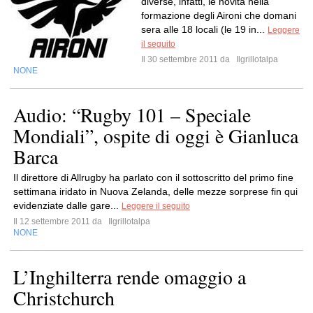
diverse, infatti, le novità nella
formazione degli Aironi che domani
sera alle 18 locali (le 19 in...
Leggere
il seguito
Il 30 settembre 2011 da
Ilgrillotalpa
NONE
Audio: “Rugby 101 – Speciale
Mondiali”, ospite di oggi è Gianluca
Barca
Il direttore di Allrugby ha parlato con il sottoscritto del primo fine
settimana iridato in Nuova Zelanda, delle mezze sorprese fin qui
evidenziate dalle gare...
Leggere il seguito
Il 12 settembre 2011 da
Ilgrillotalpa
NONE
L’Inghilterra rende omaggio a
Christchurch