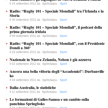
Il 24 settembre 2011 da
Ilgrillotalpa
:
Sport
Radio: “Rugby 101 – Speciale Mondiali” tra l’Irlanda e la
Storia
Il 30 settembre 2011 da
Ilgrillotalpa
:
Sport
Radio: “Rugby 101 – Speciale Mondiali”, il podcast della
prima giornata iridata
Il 09 settembre 2011 da
Ilgrillotalpa
:
Sport
Radio: “Rugby 101 – Speciale Mondiali”, con il Presidente
Dondi a 360°
Il 28 settembre 2011 da
Ilgrillotalpa
:
Sport
Nazionale in Nuova Zelanda, Nelson è già azzurra
Il 02 settembre 2011 da
Ilgrillotalpa
:
Sport
Ancora una bella vittoria degli “Accademici”: Durbanville
ko
Il 04 settembre 2011 da
Ilgrillotalpa
:
Sport
Italia-Australia, le statistiche
Il 11 settembre 2011 da
Ilgrillotalpa
:
Sport
Le formazioni di Galles-Samoa e un cambio sulla
panchina Springboks