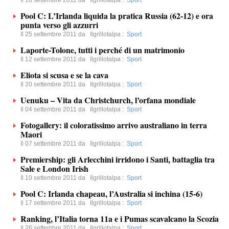
Il 16 settembre 2011 da
Ilgrillotalpa
:
Sport
Pool C: L’Irlanda liquida la pratica Russia (62-12) e ora
punta verso gli azzurri
Il 25 settembre 2011 da
Ilgrillotalpa
:
Sport
Laporte-Tolone, tutti i perché di un matrimonio
Il 12 settembre 2011 da
Ilgrillotalpa
:
Sport
Eliota si scusa e se la cava
Il 20 settembre 2011 da
Ilgrillotalpa
:
Sport
Uenuku – Vita da Christchurch, l’orfana mondiale
Il 04 settembre 2011 da
Ilgrillotalpa
:
Sport
Fotogallery: il coloratissimo arrivo australiano in terra
Maori
Il 07 settembre 2011 da
Ilgrillotalpa
:
Sport
Premiership: gli Arlecchini irridono i Santi, battaglia tra
Sale e London Irish
Il 10 settembre 2011 da
Ilgrillotalpa
:
Sport
Pool C: Irlanda chapeau, l’Australia si inchina (15-6)
Il 17 settembre 2011 da
Ilgrillotalpa
:
Sport
Ranking, l’Italia torna 11a e i Pumas scavalcano la Scozia
Il 26 settembre 2011 da
Ilgrillotalpa
:
Sport