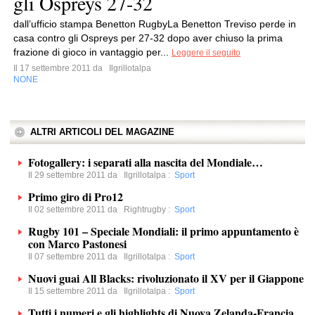
gli Ospreys 27-32
dall’ufficio stampa Benetton RugbyLa Benetton Treviso perde in
casa contro gli Ospreys per 27-32 dopo aver chiuso la prima
frazione di gioco in vantaggio per...
Leggere il seguito
Il 17 settembre 2011 da
Ilgrillotalpa
NONE
ALTRI ARTICOLI DEL MAGAZINE
Fotogallery: i separati alla nascita del Mondiale…
Il 29 settembre 2011 da
Ilgrillotalpa
:
Sport
Primo giro di Pro12
Il 02 settembre 2011 da
Rightrugby
:
Sport
Rugby 101 – Speciale Mondiali: il primo appuntamento è
con Marco Pastonesi
Il 07 settembre 2011 da
Ilgrillotalpa
:
Sport
Nuovi guai All Blacks: rivoluzionato il XV per il Giappone
Il 15 settembre 2011 da
Ilgrillotalpa
:
Sport
Tutti i numeri e gli highlights di Nuova Zelanda-Francia