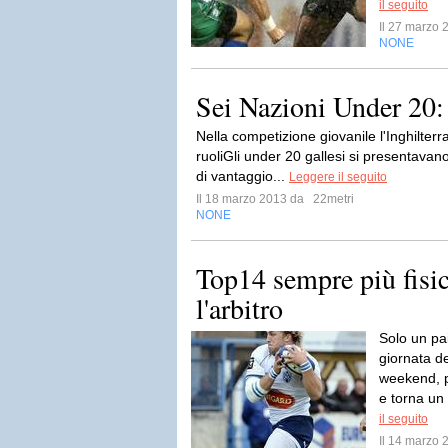
il seguito
Il 27 marzo
NONE
Sei Nazioni Under 20:
Nella competizione giovanile l'Inghilterr
ruoliGli under 20 gallesi si presentavano
di vantaggio...
Leggere il seguito
Il 18 marzo 2013 da
22metri
NONE
Top14 sempre più fisic
l'arbitro
Solo un pai
giornata d
weekend, p
e torna un 
il seguito
Il 14 marzo