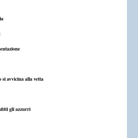
ia
i
sentazione
i avvicina alla vetta
tti gli azzurri