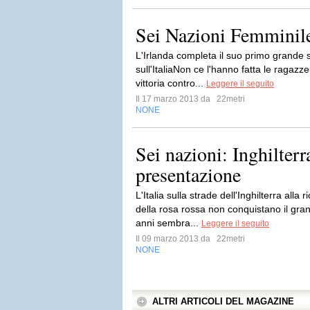
Sei Nazioni Femminile
L'Irlanda completa il suo primo grande s
sull'ItaliaNon ce l'hanno fatta le ragazz
vittoria contro...
Leggere il seguito
Il 17 marzo 2013 da
22metri
NONE
Sei nazioni: Inghilterra
presentazione
L'Italia sulla strade dell'Inghilterra all
della rosa rossa non conquistano il gra
anni sembra...
Leggere il seguito
Il 09 marzo 2013 da
22metri
NONE
ALTRI ARTICOLI DEL MAGAZINE