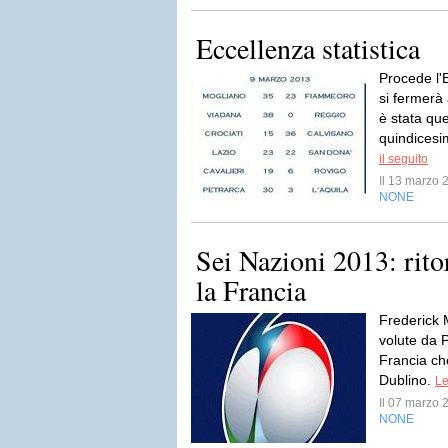
Eccellenza statistica
Procede l'E
si fermerà
è stata qu
quindicesim
il seguito
Il 13 marzo
NONE
Sei Nazioni 2013: rit
la Francia
Frederick M
volute da P
Francia che
Dublino.
Le
Il 07 marzo
NONE