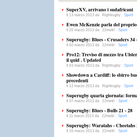
SuperXV, arrivano i sudafricani
Il 13 marzo 2013 da
Rightrugby
:
Sport
Ewen McKenzie parla del proprio
Il 20 marzo 2013 da
22metri
:
Sport
Superugby: Blues - Crusaders 34 
Il 02 marzo 2013 da
22metri
:
Sport
Pro12: Treviso di mezzo tra Ulste
il quid . Updated
Il 03 marzo 2013 da
Rightrugby
:
Sport
Showdown a Cardiff: lo sbirro buono
precedenti
Il 12 marzo 2013 da
Rightrugby
:
Sport
Superugby quarta giornata: forma
Il 07 marzo 2013 da
22metri
:
Sport
Superugby: Blues - Bulls 21 - 28
Il 11 marzo 2013 da
22metri
:
Sport
Superugby: Waratahs - Cheetahs 2
Il 16 marzo 2013 da
22metri
:
Sport