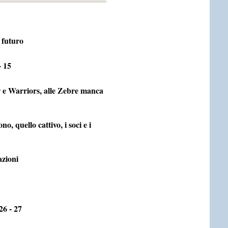
 futuro
- 15
r e Warriors, alle Zebre manca
, quello cattivo, i soci e i
zioni
6 - 27