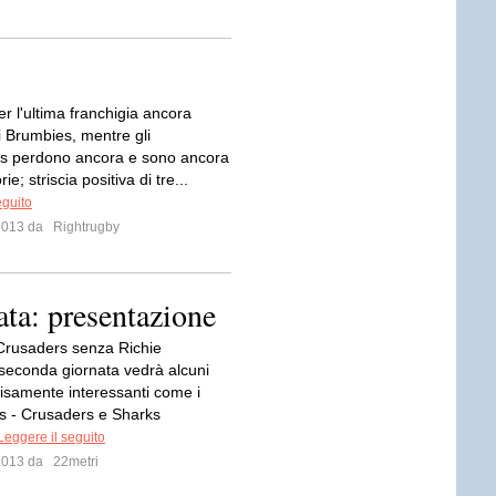
er l'ultima franchigia ancora
i Brumbies, mentre gli
s perdono ancora e sono ancora
orie; striscia positiva di tre...
eguito
 2013 da
Rightrugby
ata: presentazione
 Crusaders senza Richie
econda giornata vedrà alcuni
cisamente interessanti come i
s - Crusaders e Sharks
Leggere il seguito
 2013 da
22metri