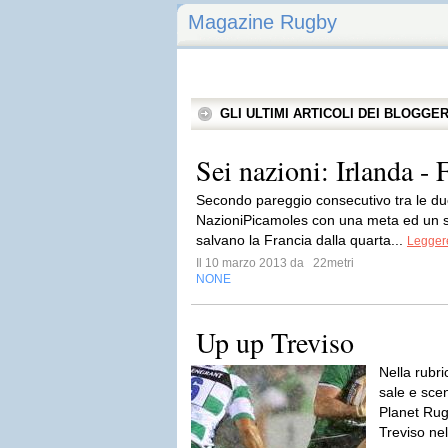
Magazine Rugby
GLI ULTIMI ARTICOLI DEI BLOGGE
Sei nazioni: Irlanda - 
Secondo pareggio consecutivo tra le du
NazioniPicamoles con una meta ed un s
salvano la Francia dalla quarta...
Leggere
Il 10 marzo 2013 da
22metri
NONE
Up up Treviso
Nella rubr
sale e scen
Planet Rugb
Treviso ne