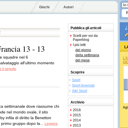
Giochi
Autori
Pubblica gli articoli
R
Scelti per voi da
Paperblog
I più letti
Francia 13 - 13
L
del giorno
della settimana
e squadre nel 6
L'
del mese
GI
alvataggio all'ultimo momento
 il seguito
Scoprire
Sport
Sport Invernali
Altri Sport
Archivio
ica settimanale dove riassume chi
Agi
2016
de nel mondo ovale, il sito
2015
y infila di diritto la Benetton
2014
l primo gruppo dopo la...
Leggere
2013