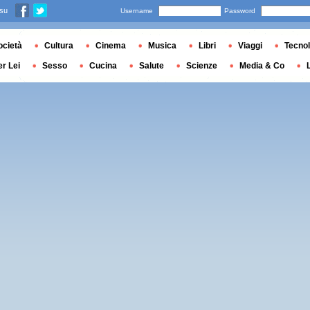
 su
Username
Password
ocietà
Cultura
Cinema
Musica
Libri
Viaggi
Tecnol
er Lei
Sesso
Cucina
Salute
Scienze
Media & Co