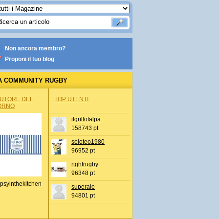
Non ancora membro?
Proponi il tuo blog
A COMMUNITY RUGBY
AUTORE DEL
TOP UTENTI
ORNO
ilgrillotalpa
158743 pt
soloteo1980
96952 pt
rightrugby
96348 pt
psyinthekitchen
superale
94801 pt