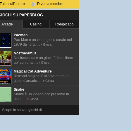
Tutto sull'autore
Diventa membro
 GIOCHI SU PAPERBLOG
Arcade
Casino'
Rompicapo
Pacman
Pac-Man é un video gioco creato nel
1979 da Toru......
Gioca
Nostradamus
Nostradamus è un gioco " shoot them
up" con una......
Gioca
Magical Cat Adventure
Riscopri Magical Cat Adventure, un
gioco d'arcade......
Gioca
Snake
Snake è un videogioco presente in
molti......
Gioca
Scopri lo spazio giochi di