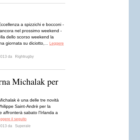
ccellenza a spizzichi e bocconi -
 ancora nel prossimo weekend -
ella dello scorso weekend la
a giornata su diciotto,...
Leggere
 2013 da
Rightrugby
orna Michalak per
ichalak è una delle tre novità
hilippe Saint-Andrè per la
 affronterà sabato l'Irlanda a
ggere il seguito
 2013 da
Superale