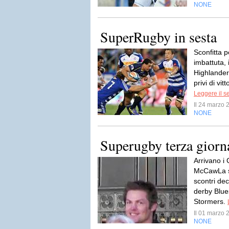
NONE
SuperRugby in sesta
Sconfitta p
imbattuta, 
Highlander
privi di vitt
Leggere il s
Il 24 marzo
NONE
Superugby terza giorn
Arrivano i
McCawLa s
scontri de
derby Blue
Stormers.
Il 01 marzo
NONE