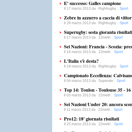
E' successo: Galles campione
Il 17 marzo 2013 da
Rightrugby
:
Sport
Zebre in azzurro a caccia di vittor
Il 28 marzo 2013 da
Rightrugby
:
Sport
Superugby: sesta gioranta risultat
Il 27 marzo 2013 da
22metri
:
Sport
Sei Nazioni: Francia - Scozia: pre
Il 16 marzo 2013 da
22metri
:
Sport
L'Italia s'è desta?
Il 19 marzo 2013 da
Rightrugby
:
Sport
Campionato Eccellenza: Calvisano s
Il 04 marzo 2013 da
Superale
:
Sport
Top 14: Toulon - Toulouse 35 - 16
Il 03 marzo 2013 da
22metri
:
Sport
Sei Nazioni Under 20: ancora sconfi
Il 11 marzo 2013 da
22metri
:
Sport
Pro12: 18' giornata risultati
Il 25 marzo 2013 da
22metri
:
Sport