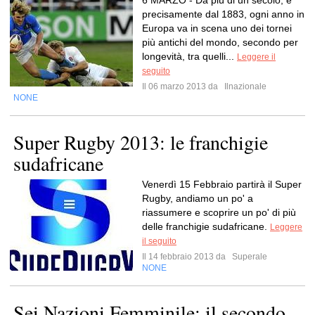
6 MARZO - Da più di un secolo, e
precisamente dal 1883, ogni anno in
Europa va in scena uno dei tornei
più antichi del mondo, secondo per
longevità, tra quelli...
Leggere il
seguito
Il 06 marzo 2013 da
Ilnazionale
NONE
Super Rugby 2013: le franchigie
sudafricane
Venerdì 15 Febbraio partirà il Super
Rugby, andiamo un po' a
riassumere e scoprire un po' di più
delle franchigie sudafricane.
Leggere
il seguito
Il 14 febbraio 2013 da
Superale
NONE
Sei Nazioni Femminile: il secondo