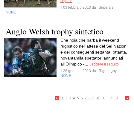
seguito
Il 03 febbraio 2013 da
Superale
NONE
Anglo Welsh trophy sintetico
Che noia che barba il weekend
rugbstico nell'attesa del Sei Nazioni
e dei conseguenti settanta, ottanta,
novantamila spettatori annunciati
all'Olimpico -...
Leggere il seguito
Il 28 gennaio 2013 da
Rightrugby
NONE
1
2
3
4
5
6
7
8
9
10
11
12
13
...