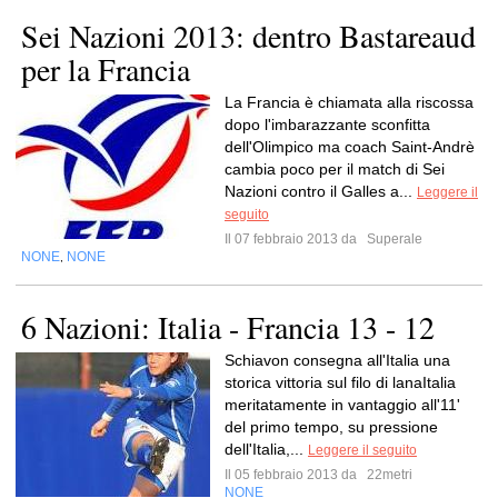
Sei Nazioni 2013: dentro Bastareaud
per la Francia
La Francia è chiamata alla riscossa
dopo l'imbarazzante sconfitta
dell'Olimpico ma coach Saint-Andrè
cambia poco per il match di Sei
Nazioni contro il Galles a...
Leggere il
seguito
Il 07 febbraio 2013 da
Superale
NONE
NONE
,
6 Nazioni: Italia - Francia 13 - 12
Schiavon consegna all'Italia una
storica vittoria sul filo di lanaItalia
meritatamente in vantaggio all'11'
del primo tempo, su pressione
dell'Italia,...
Leggere il seguito
Il 05 febbraio 2013 da
22metri
NONE