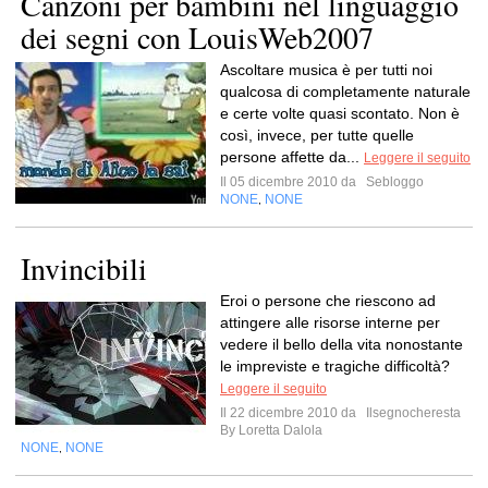
Canzoni per bambini nel linguaggio
dei segni con LouisWeb2007
Ascoltare musica è per tutti noi
qualcosa di completamente naturale
e certe volte quasi scontato. Non è
così, invece, per tutte quelle
persone affette da...
Leggere il seguito
Il 05 dicembre 2010 da
Sebloggo
NONE
NONE
,
Invincibili
Eroi o persone che riescono ad
attingere alle risorse interne per
vedere il bello della vita nonostante
le impreviste e tragiche difficoltà?
Leggere il seguito
Il 22 dicembre 2010 da
Ilsegnocheresta
By Loretta Dalola
NONE
NONE
,