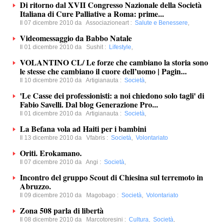
Di ritorno dal XVII Congresso Nazionale della Società
Italiana di Cure Palliative a Roma: prime...
Il 07 dicembre 2010 da
Associazioneart
:
Salute e Benessere
,
Videomessaggio da Babbo Natale
Il 01 dicembre 2010 da
Sushit
:
Lifestyle
,
VOLANTINO CL/ Le forze che cambiano la storia sono
le stesse che cambiano il cuore dell’uomo | Pagin...
Il 10 dicembre 2010 da
Artigianauta
:
Società
,
'Le Casse dei professionisti: a noi chiedono solo tagli' di
Fabio Savelli. Dal blog Generazione Pro...
Il 01 dicembre 2010 da
Artigianauta
:
Società
,
La Befana vola ad Haiti per i bambini
Il 13 dicembre 2010 da
Vfabris
:
Società
,
Volontariato
Oriti. Erokamano.
Il 07 dicembre 2010 da
Angi
:
Società
,
Incontro del gruppo Scout di Chiesina sul terremoto in
Abruzzo.
Il 09 dicembre 2010 da
Magobago
:
Società
,
Volontariato
Zona 508 parla di libertà
Il 08 dicembre 2010 da
Marcotoresini
:
Cultura
,
Società
,