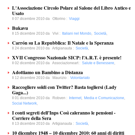
L'Associazione Circolo Polare al Salone del Libro Antico e
Usato
Il 07 dicembre 2010 da
Ottorino
:
Viaggi
Bukavu
Il 15 dicembre 2010 da
Vivi
:
Italiani nel Mondo
,
Società
,
Carrón su La Repubblica: Il Natale e la Speranza
Il 24 dicembre 2010 da
Artigianauta
:
Società
,
XVII Congresso Nazionale SICP: l’A.R.T. è presente!
Il 02 dicembre 2010 da
Associazioneart
:
Salute e Benessere
,
Adottiamo un Bambino a Distanza
Il 12 dicembre 2010 da
Maurizio
:
Volontariato
Raccogliere soldi con Twitter? Basta togliersi (Lady
Gaga...)
Il 01 dicembre 2010 da
Robven
:
Internet
,
Media e Comunicazione
,
Social Network
,
I conti segreti dell’Inps Così caleranno le pensioni -
Corriere della Sera
Il 13 dicembre 2010 da
Artigianauta
:
Società
,
10 dicembre 1948 – 10 dicembre 2010: 60 anni di diritti