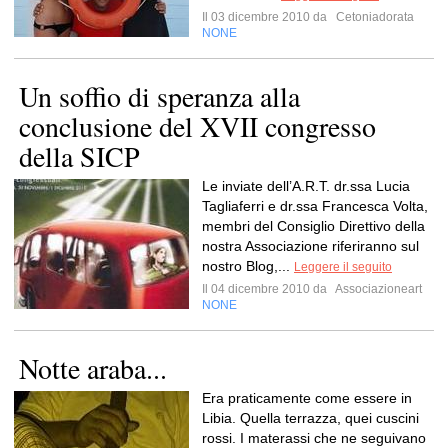
Il 03 dicembre 2010 da
Cetoniadorata
NONE
Un soffio di speranza alla
conclusione del XVII congresso
della SICP
Le inviate dell’A.R.T. dr.ssa Lucia
Tagliaferri e dr.ssa Francesca Volta,
membri del Consiglio Direttivo della
nostra Associazione riferiranno sul
nostro Blog,...
Leggere il seguito
Il 04 dicembre 2010 da
Associazioneart
NONE
Notte araba...
Era praticamente come essere in
Libia. Quella terrazza, quei cuscini
rossi. I materassi che ne seguivano