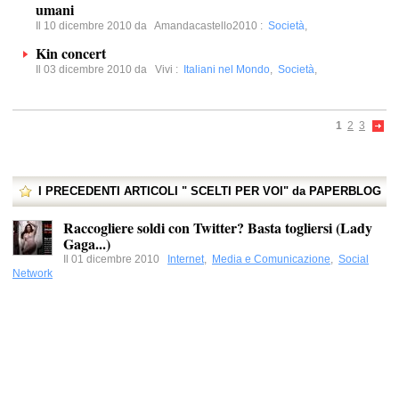
umani
Il 10 dicembre 2010 da
Amandacastello2010
:
Società
,
Kin concert
Il 03 dicembre 2010 da
Vivi
:
Italiani nel Mondo
,
Società
,
1
2
3
I PRECEDENTI ARTICOLI " SCELTI PER VOI" da PAPERBLOG
Raccogliere soldi con Twitter? Basta togliersi (Lady
Gaga...)
Il 01 dicembre 2010
Internet
,
Media e Comunicazione
,
Social
Network