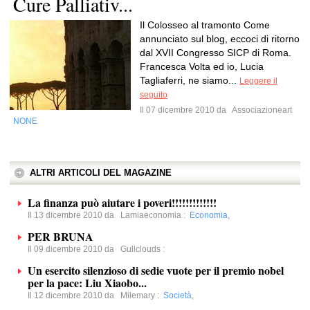
Cure Palliativ...
Il Colosseo al tramonto Come
annunciato sul blog, eccoci di ritorno
dal XVII Congresso SICP di Roma.
Francesca Volta ed io, Lucia
Tagliaferri, ne siamo...
Leggere il
seguito
Il 07 dicembre 2010 da
Associazioneart
NONE
ALTRI ARTICOLI DEL MAGAZINE
La finanza può aiutare i poveri!!!!!!!!!!!!!
Il 13 dicembre 2010 da
Lamiaeconomia
:
Economia
,
PER BRUNA
Il 09 dicembre 2010 da
Gullclouds
:
Un esercito silenzioso di sedie vuote per il premio nobel
per la pace: Liu Xiaobo...
Il 12 dicembre 2010 da
Milemary
:
Società
,