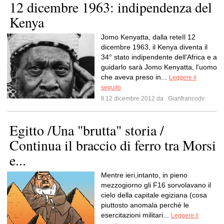
12 dicembre 1963: indipendenza del
Kenya
Jomo Kenyatta, dalla reteIl 12
dicembre 1963, il Kenya diventa il
34° stato indipendente dell'Africa e a
guidarlo sarà Jomo Kenyatta, l'uomo
che aveva preso in...
Leggere il
seguito
Il 12 dicembre 2012 da
Gianfrancodv
Egitto /Una "brutta" storia /
Continua il braccio di ferro tra Morsi
e...
Mentre ieri,intanto, in pieno
mezzogiorno gli F16 sorvolavano il
cielo della capitale egiziana (cosa
piuttosto anomala perché le
esercitazioni militari...
Leggere il