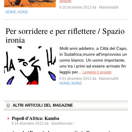
seguito
Il 10 dicembre 2012 da
Marianna06
NONE
NONE
,
Per sorridere e per riflettere / Spazio
ironia
Molti anni addietro, a Città del Capo,
in Sudafrica,muore all'improvviso un
uomo bianco. Un uomo importante,
uno tra i primi ad essere arrivato fin
laggiù per...
Leggere il seguito
Il 01 dicembre 2012 da
Marianna06
NONE
NONE
,
ALTRI ARTICOLI DEL MAGAZINE
Popoli d'Africa: Kamba
Il 18 dicembre 2012 da
Gianfrancodv
: