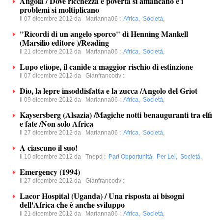
Angola / Dove ricchezza e povertà si affiancano e i
problemi si moltiplicano
Il 07 dicembre 2012 da
Marianna06
:
Africa
,
Società
,
"Ricordi di un angelo sporco" di Henning Mankell
(Marsilio editore )/Reading
Il 21 dicembre 2012 da
Marianna06
:
Africa
,
Società
,
Lupo etiope, il canide a maggior rischio di estinzione
Il 07 dicembre 2012 da
Gianfrancodv
:
Dio, la lepre insoddisfatta e la zucca /Angolo del Griot
Il 09 dicembre 2012 da
Marianna06
:
Africa
,
Società
,
Kaysersberg (Alsazia) /Magiche notti benauguranti tra elfi
e fate /Non solo Africa
Il 27 dicembre 2012 da
Marianna06
:
Africa
,
Società
,
A ciascuno il suo!
Il 10 dicembre 2012 da
Tnepd
:
Pari Opportunità
,
Per Lei
,
Società
,
Emergency (1994)
Il 27 dicembre 2012 da
Gianfrancodv
:
Lacor Hospital (Uganda) / Una risposta ai bisogni
dell'Africa che è anche sviluppo
Il 21 dicembre 2012 da
Marianna06
:
Africa
,
Società
,