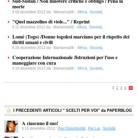
Sud-Sudan / Non muovere critiche è obbligo / Pena la
morte
Il 06 dicembre 2012 da
Marianna06
:
Africa
,
Società
,
"Quel mazzolino di viole..." / Reprint
Il 11 dicembre 2012 da
Marianna06
:
Africa
,
Società
,
Lomé (Togo) /Donne togolesi marciano per il rispetto dei
diritti umani e civili
Il 20 dicembre 2012 da
Marianna06
:
Africa
,
Società
,
Cooperazione Internazionale /Istruzioni per l'uso e
maneggiare con cura
Il 18 dicembre 2012 da
Marianna06
:
Africa
,
Società
,
1
2
3
4
I PRECEDENTI ARTICOLI " SCELTI PER VOI" da PAPERBLOG
A ciascuno il suo!
Il 10 dicembre 2012
Pari Opportunità
,
Per Lei
,
Società