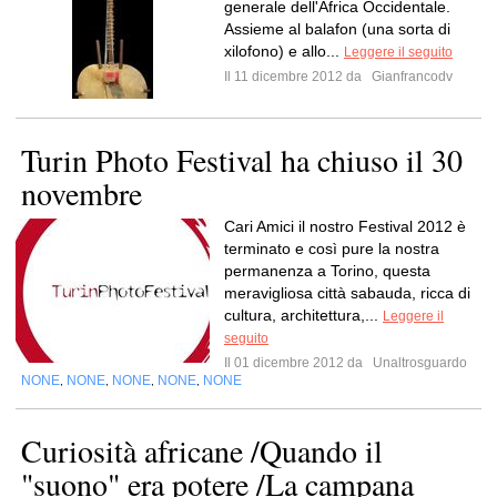
generale dell'Africa Occidentale.
Assieme al balafon (una sorta di
xilofono) e allo...
Leggere il seguito
Il 11 dicembre 2012 da
Gianfrancodv
Turin Photo Festival ha chiuso il 30
novembre
Cari Amici il nostro Festival 2012 è
terminato e così pure la nostra
permanenza a Torino, questa
meravigliosa città sabauda, ricca di
cultura, architettura,...
Leggere il
seguito
Il 01 dicembre 2012 da
Unaltrosguardo
NONE
NONE
NONE
NONE
NONE
,
,
,
,
Curiosità africane /Quando il
"suono" era potere /La campana