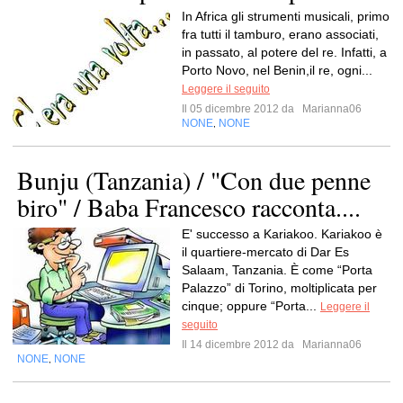
In Africa gli strumenti musicali, primo
fra tutti il tamburo, erano associati,
in passato, al potere del re. Infatti, a
Porto Novo, nel Benin,il re, ogni...
Leggere il seguito
Il 05 dicembre 2012 da
Marianna06
NONE
NONE
,
Bunju (Tanzania) / "Con due penne
biro" / Baba Francesco racconta....
E' successo a Kariakoo. Kariakoo è
il quartiere-mercato di Dar Es
Salaam, Tanzania. È come “Porta
Palazzo” di Torino, moltiplicata per
cinque; oppure “Porta...
Leggere il
seguito
Il 14 dicembre 2012 da
Marianna06
NONE
NONE
,