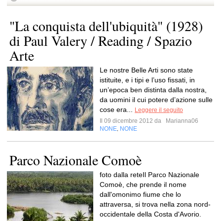
"La conquista dell'ubiquità" (1928)
di Paul Valery / Reading / Spazio
Arte
Le nostre Belle Arti sono state
istituite, e i tipi e l’uso fissati, in
un’epoca ben distinta dalla nostra,
da uomini il cui potere d’azione sulle
cose era...
Leggere il seguito
Il 09 dicembre 2012 da
Marianna06
NONE
NONE
,
Parco Nazionale Comoè
foto dalla reteIl Parco Nazionale
Comoè, che prende il nome
dall'omonimo fiume che lo
attraversa, si trova nella zona nord-
occidentale della Costa d'Avorio.