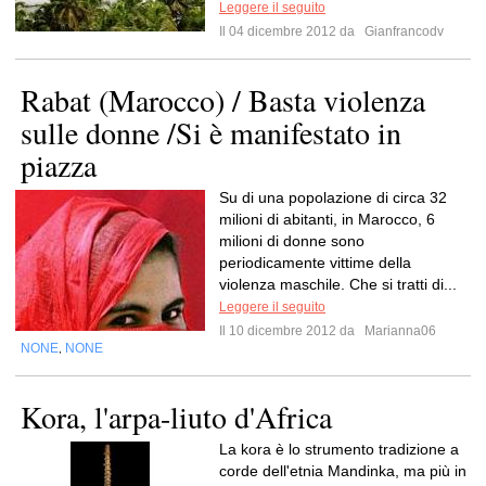
Leggere il seguito
Il 04 dicembre 2012 da
Gianfrancodv
Rabat (Marocco) / Basta violenza
sulle donne /Si è manifestato in
piazza
Su di una popolazione di circa 32
milioni di abitanti, in Marocco, 6
milioni di donne sono
periodicamente vittime della
violenza maschile. Che si tratti di...
Leggere il seguito
Il 10 dicembre 2012 da
Marianna06
NONE
NONE
,
Kora, l'arpa-liuto d'Africa
La kora è lo strumento tradizione a
corde dell'etnia Mandinka, ma più in