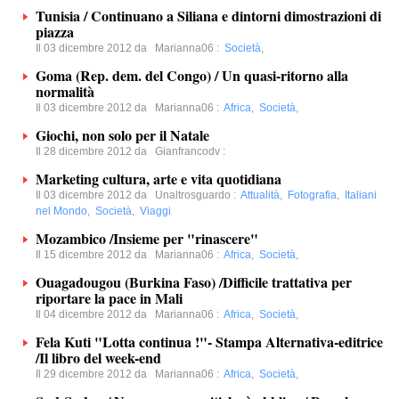
Tunisia / Continuano a Siliana e dintorni dimostrazioni di
piazza
Il 03 dicembre 2012 da
Marianna06
:
Società
,
Goma (Rep. dem. del Congo) / Un quasi-ritorno alla
normalità
Il 03 dicembre 2012 da
Marianna06
:
Africa
,
Società
,
Giochi, non solo per il Natale
Il 28 dicembre 2012 da
Gianfrancodv
:
Marketing cultura, arte e vita quotidiana
Il 03 dicembre 2012 da
Unaltrosguardo
:
Attualità
,
Fotografia
,
Italiani
nel Mondo
,
Società
,
Viaggi
Mozambico /Insieme per "rinascere"
Il 15 dicembre 2012 da
Marianna06
:
Africa
,
Società
,
Ouagadougou (Burkina Faso) /Difficile trattativa per
riportare la pace in Mali
Il 04 dicembre 2012 da
Marianna06
:
Africa
,
Società
,
Fela Kuti "Lotta continua !"- Stampa Alternativa-editrice
/Il libro del week-end
Il 29 dicembre 2012 da
Marianna06
:
Africa
,
Società
,