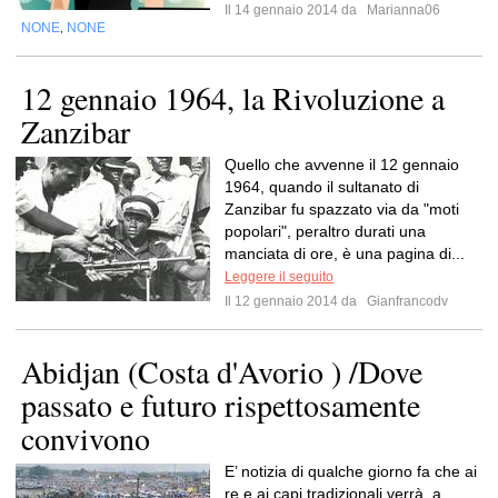
Il 14 gennaio 2014 da
Marianna06
NONE
NONE
,
12 gennaio 1964, la Rivoluzione a
Zanzibar
Quello che avvenne il 12 gennaio
1964, quando il sultanato di
Zanzibar fu spazzato via da "moti
popolari", peraltro durati una
manciata di ore, è una pagina di...
Leggere il seguito
Il 12 gennaio 2014 da
Gianfrancodv
Abidjan (Costa d'Avorio ) /Dove
passato e futuro rispettosamente
convivono
E’ notizia di qualche giorno fa che ai
re e ai capi tradizionali verrà, a