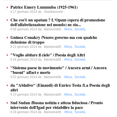
Patrice Emery Lumumba (1925-1961)
Il 17 gennaio 2014 da
Gianfrancodv
:
Che cos'è un apatam ? L'Opam (opera di promozione
dell'alfabetizzazione nel mondo) ne sta...
Il 06 gennaio 2014 da
Marianna06
:
Africa
,
Società
,
Guinea Conakry /Nuovo governo ma con qualche
delusione di troppo
Il 21 gennaio 2014 da
Marianna06
:
Africa
,
Società
,
"Voglio abitare il cielo" / Poesia degli Altri
Il 16 gennaio 2014 da
Marianna06
:
Africa
,
Società
,
"Sistema paese in movimento" / Ancora armi / Ancora
"buoni" affari e morte
Il 02 gennaio 2014 da
Marianna06
:
Africa
,
Società
,
da "Ablativo" (Einaudi) di Enrico Testa /La Poesia degli
altri
Il 23 gennaio 2014 da
Marianna06
:
Africa
,
Società
,
Sud Sudan /Buona notizia e attesa fiduciosa / Pronto
intervento dell'Igad per ristabilire la pace
Il 24 gennaio 2014 da
Marianna06
:
Africa
,
Società
,