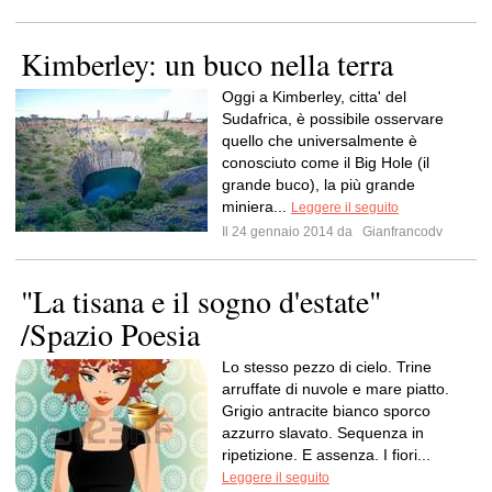
Kimberley: un buco nella terra
Oggi a Kimberley, citta' del
Sudafrica, è possibile osservare
quello che universalmente è
conosciuto come il Big Hole (il
grande buco), la più grande
miniera...
Leggere il seguito
Il 24 gennaio 2014 da
Gianfrancodv
"La tisana e il sogno d'estate"
/Spazio Poesia
Lo stesso pezzo di cielo. Trine
arruffate di nuvole e mare piatto.
Grigio antracite bianco sporco
azzurro slavato. Sequenza in
ripetizione. E assenza. I fiori...
Leggere il seguito