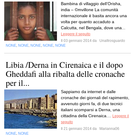
Bambina di villaggio dell’Orisha,
india – ©mvillone La comunità
internazionale è basita ancora una
volta per quanto accaduto a
Calcutta, nel Bengala, dove una...
Leggere il seguito
Il 03 gennaio 2014 da
Unaltrosguardo
NONE
NONE
NONE
NONE
NONE
,
,
,
,
Libia /Derna in Cirenaica e il dopo
Gheddafi alla ribalta delle cronache
per il...
Sappiamo da internet e dalle
cronache dei giornali del rapimento,
avvenuto giorni fa, di due tecnici
italiani scomparsi a Derna, una
cittadina della Cirenaica....
Leggere il
seguito
Il 21 gennaio 2014 da
Marianna06
NONE
NONE
,