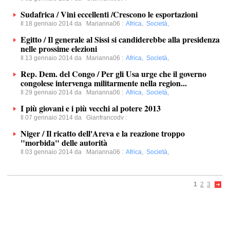
Sudafrica / Vini eccellenti /Crescono le esportazioni
Il 18 gennaio 2014 da
Marianna06
:
Africa
,
Società
,
Egitto / Il generale al Sissi si candiderebbe alla presidenza
nelle prossime elezioni
Il 13 gennaio 2014 da
Marianna06
:
Africa
,
Società
,
Rep. Dem. del Congo / Per gli Usa urge che il governo
congolese intervenga militarmente nella region...
Il 29 gennaio 2014 da
Marianna06
:
Africa
,
Società
,
I più giovani e i più vecchi al potere 2013
Il 07 gennaio 2014 da
Gianfrancodv
:
Niger / Il ricatto dell'Areva e la reazione troppo
"morbida" delle autorità
Il 03 gennaio 2014 da
Marianna06
:
Africa
,
Società
,
1
2
3