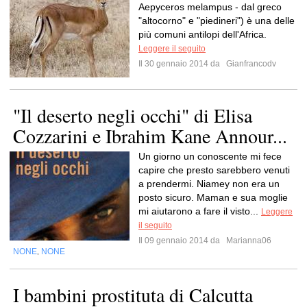
Aepyceros melampus - dal greco
"altocorno" e "piedineri") è una delle
più comuni antilopi dell'Africa.
Leggere il seguito
Il 30 gennaio 2014 da
Gianfrancodv
"Il deserto negli occhi" di Elisa
Cozzarini e Ibrahim Kane Annour...
Un giorno un conoscente mi fece
capire che presto sarebbero venuti
a prendermi. Niamey non era un
posto sicuro. Maman e sua moglie
mi aiutarono a fare il visto...
Leggere
il seguito
Il 09 gennaio 2014 da
Marianna06
NONE
NONE
,
I bambini prostituta di Calcutta