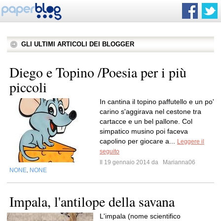
GLI ULTIMI ARTICOLI DEI BLOGGER
Diego e Topino /Poesia per i più
piccoli
In cantina il topino paffutello e un po'
carino s'aggirava nel cestone tra
cartacce e un bel pallone. Col
simpatico musino poi faceva
capolino per giocare a...
Leggere il
seguito
Il 19 gennaio 2014 da
Marianna06
NONE
NONE
,
Impala, l'antilope della savana
L'impala (nome scientifico