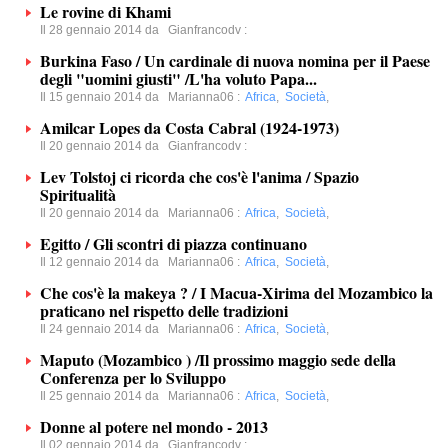
Le rovine di Khami
Il 28 gennaio 2014 da
Gianfrancodv
:
Burkina Faso / Un cardinale di nuova nomina per il Paese
degli "uomini giusti" /L'ha voluto Papa...
Il 15 gennaio 2014 da
Marianna06
:
Africa
,
Società
,
Amilcar Lopes da Costa Cabral (1924-1973)
Il 20 gennaio 2014 da
Gianfrancodv
:
Lev Tolstoj ci ricorda che cos'è l'anima / Spazio
Spiritualità
Il 20 gennaio 2014 da
Marianna06
:
Africa
,
Società
,
Egitto / Gli scontri di piazza continuano
Il 12 gennaio 2014 da
Marianna06
:
Africa
,
Società
,
Che cos'è la makeya ? / I Macua-Xirima del Mozambico la
praticano nel rispetto delle tradizioni
Il 24 gennaio 2014 da
Marianna06
:
Africa
,
Società
,
Maputo (Mozambico ) /Il prossimo maggio sede della
Conferenza per lo Sviluppo
Il 25 gennaio 2014 da
Marianna06
:
Africa
,
Società
,
Donne al potere nel mondo - 2013
Il 02 gennaio 2014 da
Gianfrancodv
: