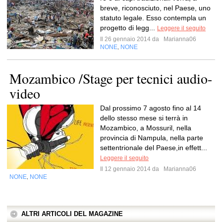
breve, riconosciuto, nel Paese, uno
statuto legale. Esso contempla un
progetto di legg...
Leggere il seguito
Il 26 gennaio 2014 da
Marianna06
NONE
NONE
,
Mozambico /Stage per tecnici audio-
video
Dal prossimo 7 agosto fino al 14
dello stesso mese si terrà in
Mozambico, a Mossuril, nella
provincia di Nampula, nella parte
settentrionale del Paese,in effett...
Leggere il seguito
Il 12 gennaio 2014 da
Marianna06
NONE
NONE
,
ALTRI ARTICOLI DEL MAGAZINE