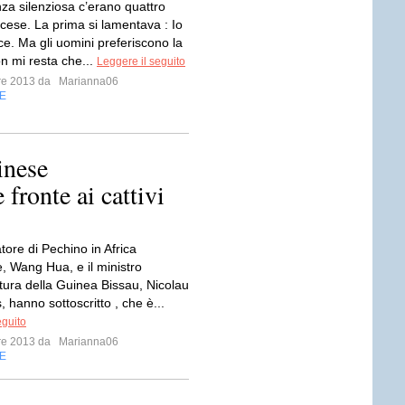
nza silenziosa c’erano quattro
cese. La prima si lamentava : Io
ce. Ma gli uomini preferiscono la
on mi resta che...
Leggere il seguito
bre 2013 da
Marianna06
E
inese
 fronte ai cattivi
tore di Pechino in Africa
e, Wang Hua, e il ministro
ltura della Guinea Bissau, Nicolau
 hanno sottoscritto , che è...
eguito
bre 2013 da
Marianna06
E