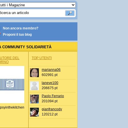
Non ancora membro?
Proponi il tuo blog
A COMMUNITY SOLIDARIETÀ
AUTORE DEL
TOP UTENTI
ORNO
marianna06
602991 pt
laneve100
206675 pt
Paolo Ferrario
201094 pt
psyinthekitchen
gianfrancodv
120212 pt