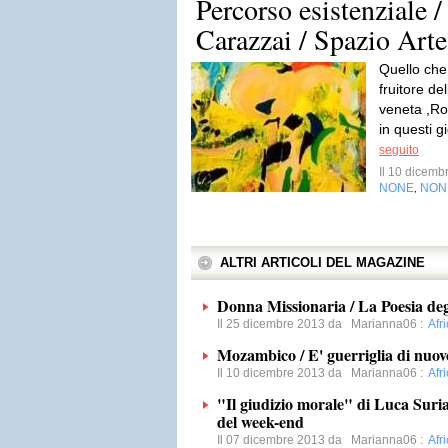
Percorso esistenziale /
Carazzai / Spazio Arte
Quello che
fruitore del
veneta ,Ro
in questi g
seguito
Il 10 dicem
NONE
NON
,
ALTRI ARTICOLI DEL MAGAZINE
Donna Missionaria / La Poesia degl
Il 25 dicembre 2013 da
Marianna06
:
Afr
Mozambico / E' guerriglia di nuov
Il 10 dicembre 2013 da
Marianna06
:
Afr
"Il giudizio morale" di Luca Suria
del week-end
Il 07 dicembre 2013 da
Marianna06
:
Afr