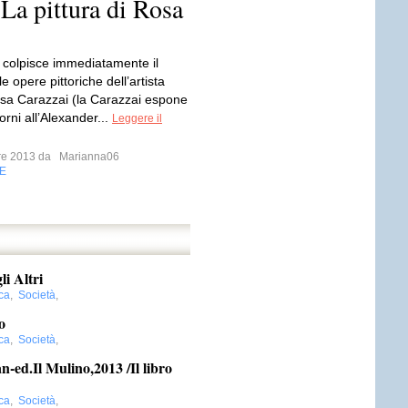
 La pittura di Rosa
 colpisce immediatamente il
le opere pittoriche dell’artista
sa Carazzai (la Carazzai espone
iorni all’Alexander...
Leggere il
bre 2013 da
Marianna06
E
i Altri
ica
,
Società
,
o
ica
,
Società
,
n-ed.Il Mulino,2013 /Il libro
ica
,
Società
,