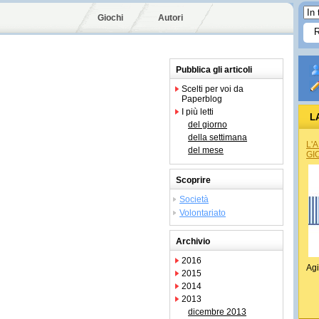
Giochi
Autori
Pubblica gli articoli
Scelti per voi da
Paperblog
I più letti
L
del giorno
della settimana
L'
del mese
GI
Scoprire
Società
Volontariato
Archivio
2016
Agi
2015
2014
2013
dicembre 2013