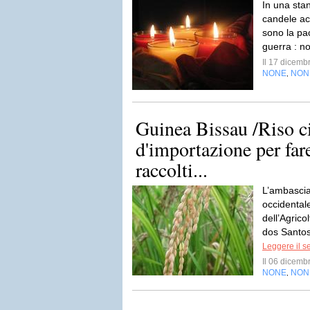
In una sta
candele ac
sono la pa
guerra : n
Il 17 dicem
NONE
NON
,
Guinea Bissau /Riso c
d'importazione per fare
raccolti...
L’ambascia
occidental
dell’Agrico
dos Santos,
Leggere il s
Il 06 dicem
NONE
NON
,