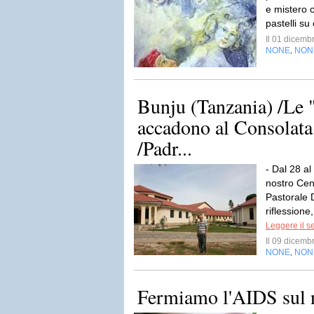
e mistero c
pastelli su
Il 01 dicem
NONE
NON
,
Bunju (Tanzania) /Le 
accadono al Consolata
/Padr...
- Dal 28 al
nostro Cen
Pastorale 
riflession
Leggere il s
Il 09 dicem
NONE
NON
,
Fermiamo l'AIDS sul 