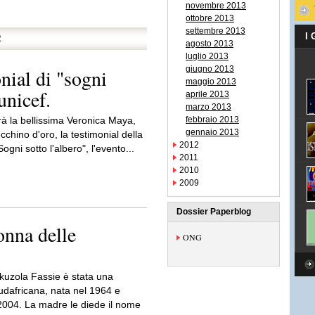
novembre 2013
ottobre 2013
settembre 2013
I
R
agosto 2013
luglio 2013
giugno 2013
nial di "sogni
maggio 2013
unicef.
aprile 2013
marzo 2013
arà la bellissima Veronica Maya,
febbraio 2013
gennaio 2013
cchino d'oro, la testimonial della
2012
ogni sotto l'albero", l'evento...
2011
2010
2009
Dossier Paperblog
onna delle
ONG
uzola Fassie è stata una
udafricana, nata nel 1964 e
2004. La madre le diede il nome