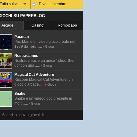
Tutto sull'autore
Diventa membro
 GIOCHI SU PAPERBLOG
Arcade
Casino'
Rompicapo
Pacman
Pac-Man é un video gioco creato nel
1979 da Toru......
Gioca
Nostradamus
Nostradamus è un gioco " shoot them
up" con una......
Gioca
Magical Cat Adventure
Riscopri Magical Cat Adventure, un
gioco d'arcade......
Gioca
Snake
Snake è un videogioco presente in
molti......
Gioca
Scopri lo spazio giochi di