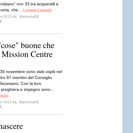
ristiano” con 33 tra acquerelli e
 carta, che...
Leggere il seguito
bre 2013 da
Marianna06
E
"cose" buone che
 Mission Centre
 30 novembre sono stati ospiti nel
tro 87 membri del Consiglio
Diocesano. Con la loro
e, preghiera e impegno sono...
eguito
bre 2013 da
Marianna06
E
nascere