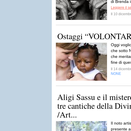
di Brenda i
Leggere il s
Il 10 dicem
Ostaggi “VOLONTAR
Oggi voglio
che sotto N
che meritan
fine di que
Il 14 dicem
NONE
Aligi Sassu e il mister
tre cantiche della Di
/Art...
Il noto ar
presente al