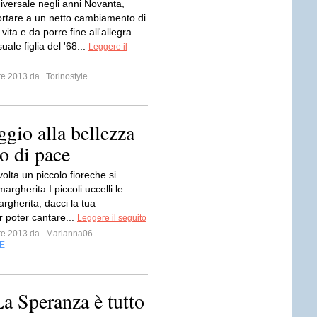
niversale negli anni Novanta,
ortare a un netto cambiamento di
 vita e da porre fine all'allegra
uale figlia del '68...
Leggere il
bre 2013 da
Torinostyle
gio alla bellezza
io di pace
olta un piccolo fioreche si
rgherita.I piccoli uccelli le
rgherita, dacci la tua
r poter cantare...
Leggere il seguito
bre 2013 da
Marianna06
E
La Speranza è tutto