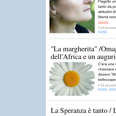
Flagello u
tanto da p
abitudini di
libertà sess
seguito
Il 09 dicem
NONE
"La margherita" /Omag
dell'Africa e un augur
C'era una v
chiamava ma
dissero:"Ma
bellezzape
Il 30 dicem
NONE
NON
,
La Speranza è tanto / 