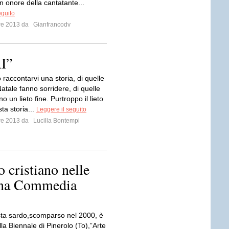
n onore della cantatante...
eguito
bre 2013 da
Gianfrancodv
I”
 raccontarvi una storia, di quelle
atale fanno sorridere, di quelle
o un lieto fine. Purtroppo il lieto
sta storia...
Leggere il seguito
bre 2013 da
Lucilla Bontempi
o cristiano nelle
vina Commedia
tista sardo,scomparso nel 2000, è
la Biennale di Pinerolo (To),”Arte