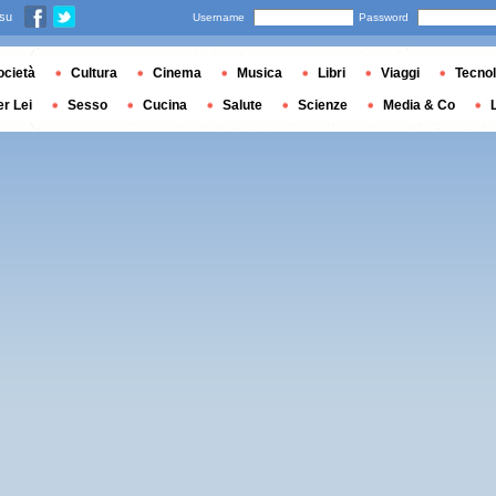
 su
Username
Password
ocietà
Cultura
Cinema
Musica
Libri
Viaggi
Tecnol
er Lei
Sesso
Cucina
Salute
Scienze
Media & Co