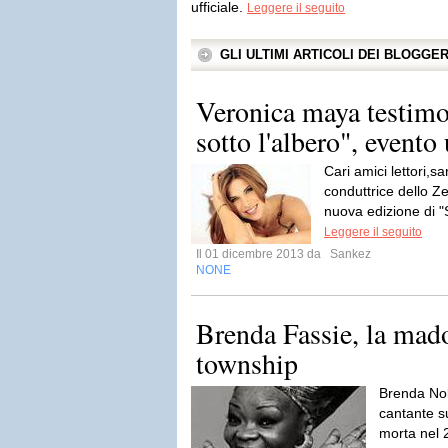
ufficiale.
Leggere il seguito
GLI ULTIMI ARTICOLI DEI BLOGGE
Veronica maya testimo
sotto l'albero", evento 
Cari amici lettori,s
conduttrice dello Ze
nuova edizione di "S
Leggere il seguito
Il 01 dicembre 2013 da
Sankez
NONE
Brenda Fassie, la mad
township
Brenda Nok
cantante s
morta nel 