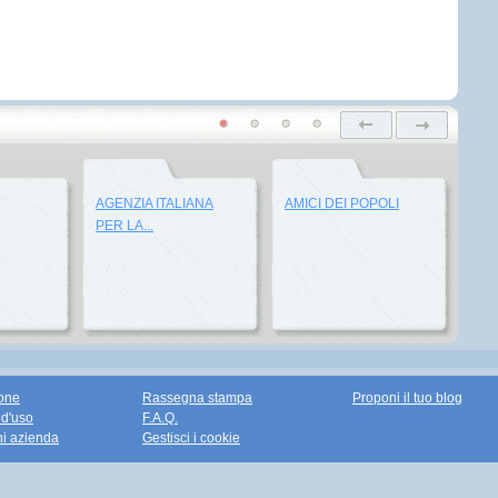
AGENZIA ITALIANA
AMICI DEI POPOLI
PER LA...
one
Rassegna stampa
Proponi il tuo blog
 d'uso
F.A.Q.
ni azienda
Gestisci i cookie