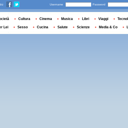
 su
Username
Password
ocietà
Cultura
Cinema
Musica
Libri
Viaggi
Tecnol
er Lei
Sesso
Cucina
Salute
Scienze
Media & Co