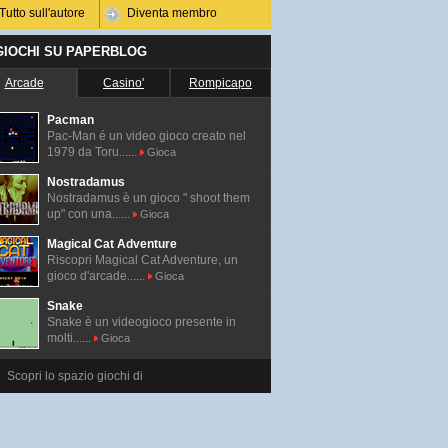
Tutto sull'autore
Diventa membro
 GIOCHI SU PAPERBLOG
Arcade
Casino'
Rompicapo
Pacman
Pac-Man é un video gioco creato nel
1979 da Toru......
Gioca
Nostradamus
Nostradamus è un gioco " shoot them
up" con una......
Gioca
Magical Cat Adventure
Riscopri Magical Cat Adventure, un
gioco d'arcade......
Gioca
Snake
Snake è un videogioco presente in
molti......
Gioca
Scopri lo spazio giochi di