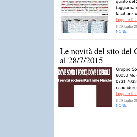
quinto del 
(aggiornam
facebook.c
Leggere il s
Il 29 luglio
NONE
Le novità del sito del
al 28/7/2015
Gruppo Sol
60030 Moie
0731 7033
rispondere
Leggere il s
Il 29 luglio
NONE