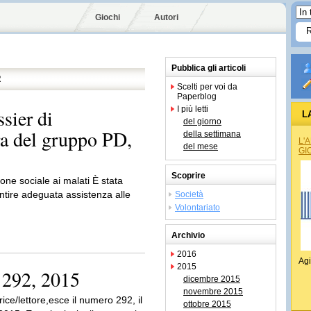
Giochi
Autori
Pubblica gli articoli
R
Scelti per voi da
Paperblog
I più letti
sier di
L
del giorno
a del gruppo PD,
della settimana
L'
del mese
GI
Scoprire
one sociale ai malati È stata
ntire adeguata assistenza alle
Società
Volontariato
Archivio
2016
Agi
2015
 292, 2015
dicembre 2015
novembre 2015
trice/lettore,esce il numero 292, il
ottobre 2015