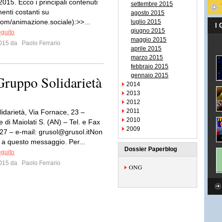
2015. Ecco i principali contenuti
settembre 2015
enti costanti su
agosto 2015
om/animazione.sociale):>>...
luglio 2015
I
giugno 2015
eguito
maggio 2015
 2015 da
Paolo Ferrario
aprile 2015
marzo 2015
febbraio 2015
gennaio 2015
 Gruppo Solidarietà
2014
2013
2012
2011
idarietà, Via Fornace, 23 –
2010
 di Maiolati S. (AN) – Tel. e Fax
2009
27 – e-mail:
grusol@grusol.itNon
 a questo messaggio. Per...
Dossier Paperblog
eguito
 2015 da
Paolo Ferrario
ONG