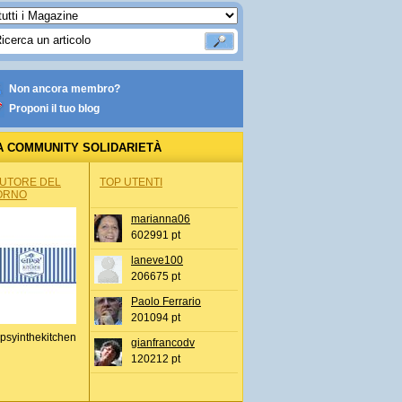
Non ancora membro?
Proponi il tuo blog
A COMMUNITY SOLIDARIETÀ
AUTORE DEL
TOP UTENTI
ORNO
marianna06
602991 pt
laneve100
206675 pt
Paolo Ferrario
201094 pt
psyinthekitchen
gianfrancodv
120212 pt