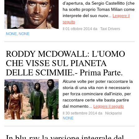
d’apertura, da Sergio Castellitto (che
ha scelto proprio Tomas Milian come
interprete del suo nuov...
Leggere il
seguito
Il 01 ottobre 2014 da
Taxi Drivers
NONE
NONE
,
RODDY MCDOWALL: L'UOMO
CHE VISSE SUL PIANETA
DELLE SCIMMIE.- Prima Parte.
Alcune volte per poter raccontare la
storia di una vita non è necessario
per forza cominciare dall'inizio, per
raccontare certe vite basta partire
dal momento...
Leggere il seguito
Il 30 settembre 2014 da
Nickparisi
NONE
In blu-ray la versione integrale del