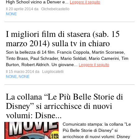
High School vicino a Denver e...
Leggere il seguito
Il 20 aprile 2014 da
Oichebelcastello
NONE
I migliori film di stasera (sab. 15
marzo 2014) sulla tv in chiaro
Son la bellezza di 14 film. Francis Coppola, Martin Scorsese,
Tinto Brass, Paul Schrader, Mario Soldati, Mario Camerini, Tim
Burton, Robert Aldrich. Un giovane...
Leggere il seguito
Il 15 marzo 2014 da
Luigilocatelli
NONE
NONE
,
La collana “Le Più Belle Storie di
Disney” si arricchisce di nuovi
volumi: Disne...
Comunicato stampa: la collana "Le
Più Belle Storie di Disney" si
arricchisce di nuovi volumi: Disney