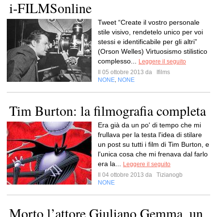
i-FILMSonline
Tweet “Create il vostro personale
stile visivo, rendetelo unico per voi
stessi e identificabile per gli altri”
(Orson Welles) Virtuosismo stilistico
complesso...
Leggere il seguito
Il 05 ottobre 2013 da
Ifilms
NONE
NONE
,
Tim Burton: la filmografia completa
Era già da un po' di tempo che mi
frullava per la testa l'idea di stilare
un post su tutti i film di Tim Burton, e
l'unica cosa che mi frenava dal farlo
era la...
Leggere il seguito
Il 04 ottobre 2013 da
Tizianogb
NONE
Morto l’attore Giuliano Gemma, un