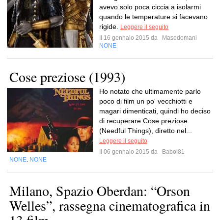
avevo solo poca ciccia a isolarmi
quando le temperature si facevano
rigide.
Leggere il seguito
Il 16 gennaio 2015 da
Masedomani
NONE
Cose preziose (1993)
Ho notato che ultimamente parlo
poco di film un po' vecchiotti e
magari dimenticati, quindi ho deciso
di recuperare Cose preziose
(Needful Things), diretto nel...
Leggere il seguito
Il 06 gennaio 2015 da
Babol81
NONE
NONE
,
Milano, Spazio Oberdan: “Orson
Welles”, rassegna cinematografica in