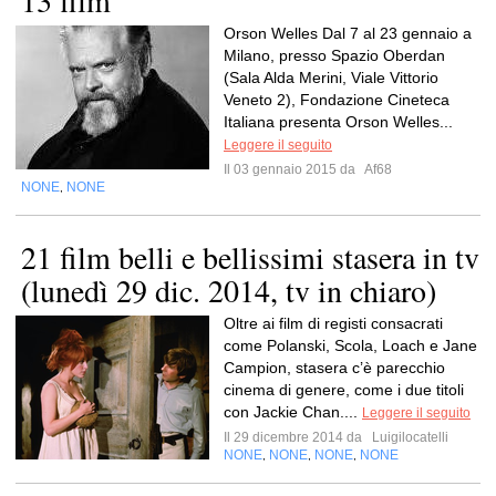
13 film
Orson Welles Dal 7 al 23 gennaio a
Milano, presso Spazio Oberdan
(Sala Alda Merini, Viale Vittorio
Veneto 2), Fondazione Cineteca
Italiana presenta Orson Welles...
Leggere il seguito
Il 03 gennaio 2015 da
Af68
NONE
NONE
,
21 film belli e bellissimi stasera in tv
(lunedì 29 dic. 2014, tv in chiaro)
Oltre ai film di registi consacrati
come Polanski, Scola, Loach e Jane
Campion, stasera c’è parecchio
cinema di genere, come i due titoli
con Jackie Chan....
Leggere il seguito
Il 29 dicembre 2014 da
Luigilocatelli
NONE
NONE
NONE
NONE
,
,
,