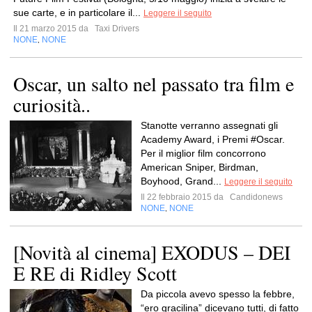
sue carte, e in particolare il...
Leggere il seguito
Il 21 marzo 2015 da
Taxi Drivers
NONE
NONE
,
Oscar, un salto nel passato tra film e
curiosità..
Stanotte verranno assegnati gli
Academy Award, i Premi ‪#‎Oscar‬.
Per il miglior film concorrono
American Sniper, Birdman,
Boyhood, Grand...
Leggere il seguito
Il 22 febbraio 2015 da
Candidonews
NONE
NONE
,
[Novità al cinema] EXODUS – DEI
E RE di Ridley Scott
Da piccola avevo spesso la febbre,
“ero gracilina” dicevano tutti, di fatto