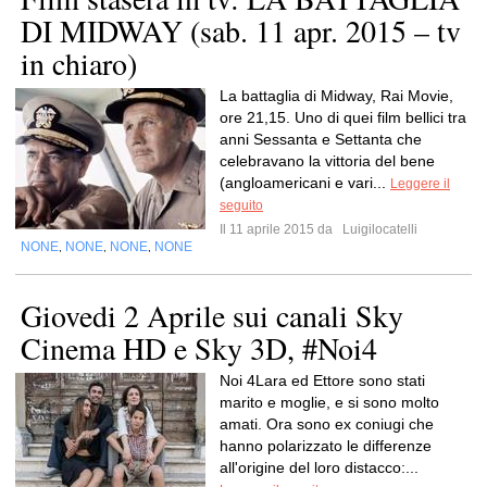
DI MIDWAY (sab. 11 apr. 2015 – tv
in chiaro)
La battaglia di Midway, Rai Movie,
ore 21,15. Uno di quei film bellici tra
anni Sessanta e Settanta che
celebravano la vittoria del bene
(angloamericani e vari...
Leggere il
seguito
Il 11 aprile 2015 da
Luigilocatelli
NONE
NONE
NONE
NONE
,
,
,
Giovedi 2 Aprile sui canali Sky
Cinema HD e Sky 3D, #Noi4
Noi 4Lara ed Ettore sono stati
marito e moglie, e si sono molto
amati. Ora sono ex coniugi che
hanno polarizzato le differenze
all'origine del loro distacco:...