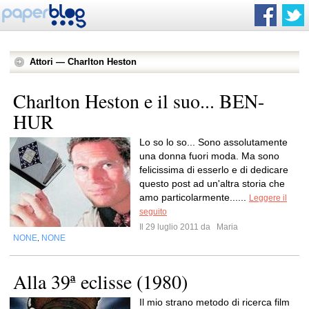
Attori — Charlton Heston
Charlton Heston e il suo... BEN-
HUR
Lo so lo so... Sono assolutamente
una donna fuori moda. Ma sono
felicissima di esserlo e di dedicare
questo post ad un'altra storia che
amo particolarmente......
Leggere il
seguito
Il 29 luglio 2011 da
Maria
NONE
NONE
,
Alla 39ª eclisse (1980)
Il mio strano metodo di ricerca film