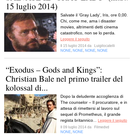
15 luglio 2014)
Salvate il ‘Gray Lady’, Iris, ore 0,00.
Chi, come me, ama i disaster
movies, altrimenti detti cinema
catastrofico, non se lo perda.
Leggere il seguito
Il 15 luglio 2014 da
Luigilocatelli
NONE
NONE
NONE
NONE
,
,
,
“Exodus – Gods and Kings”:
Christian Bale nel primo trailer del
kolossal di...
Dopo la deludente accoglienza di
The counselor – Il procuratore, e in
attesa di rimettersi al lavoro sul
sequel di Prometheus, il grande
regista britannico...
Leggere il seguito
Il 09 luglio 2014 da
Filmedvd
NONE
NONE
,