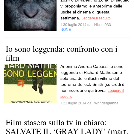
2014 0 Di Valentino Zona. Di seguito
vi proponiamo le anteprime delle
uscite al cinema di questa
settimana.
Leggere il seguito
Il 30 luglio 2014 da
Nicola933
NONE
Io sono leggenda: confronto con i
film
Anonima Andrea Cabassi Io sono
leggenda di Richard Matheson è
solo una delle illustri vittime del
teorema Bullock-Smith (se credi di
non ricordarlo qui trovi...
Leggere il
seguito
Il 22 luglio 2014 da
Wondergianna
Film stasera sulla tv in chiaro:
SALVATE IL ‘GRAY LADY’ (mart.