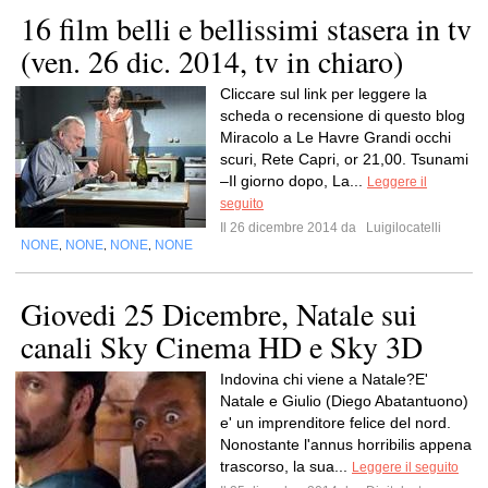
16 film belli e bellissimi stasera in tv
(ven. 26 dic. 2014, tv in chiaro)
Cliccare sul link per leggere la
scheda o recensione di questo blog
Miracolo a Le Havre Grandi occhi
scuri, Rete Capri, or 21,00. Tsunami
–Il giorno dopo, La...
Leggere il
seguito
Il 26 dicembre 2014 da
Luigilocatelli
NONE
NONE
NONE
NONE
,
,
,
Giovedi 25 Dicembre, Natale sui
canali Sky Cinema HD e Sky 3D
Indovina chi viene a Natale?E'
Natale e Giulio (Diego Abatantuono)
e' un imprenditore felice del nord.
Nonostante l'annus horribilis appena
trascorso, la sua...
Leggere il seguito