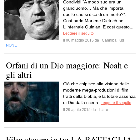
Condividi “A modo suo era un
grand'uomo… Ma che importa
quello che si dice di un morto?”.
Così parlo Marlene Dietrich ne
L'infernale Quinlan. E così questo...
Leggere il seguito
Il 06 maggio 2015 da
Cannibal Kid
NONE
Orfani di un Dio maggiore: Noah e
gli altri
Ciò che colpisce alla visione delle
moderne mega-produzioni di film
tratti dalla Bibbia, è la totale assenza
di Dio dalla scena.
Leggere il seguito
Il 29 aprile 2015 da
Ilcirro
Film stasera in tv: LA BATTAGLIA