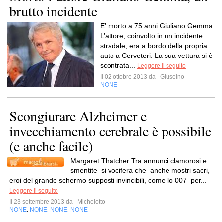
brutto incidente
E’ morto a 75 anni Giuliano Gemma.
L’attore, coinvolto in un incidente
stradale, era a bordo della propria
auto a Cerveteri. La sua vettura si è
scontrata...
Leggere il seguito
Il 02 ottobre 2013 da
Giuseino
NONE
Scongiurare Alzheimer e
invecchiamento cerebrale è possibile
(e anche facile)
Margaret Thatcher Tra annunci clamorosi e
smentite si vocifera che anche mostri sacri,
eroi del grande schermo supposti invincibili, come lo 007 per...
Leggere il seguito
Il 23 settembre 2013 da
Michelotto
NONE
NONE
NONE
NONE
,
,
,