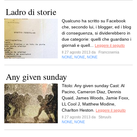
Ladro di storie
Qualcuno ha scritto su Facebook
che, secondo lui, i blogger, ed i blog
di conseguenza, si dividerebbero in
due categorie: quelli che guardano i
giornali e quell...
Leggere il seguito
Il 27 agosto 2013 da
Francosenia
NONE
NONE
NONE
,
,
Any given sunday
Titolo: Any given sunday Cast: Al
Pacino, Cameron Diaz, Dennis
Quaid, James Woods, Jamie Foxx,
LL Cool J, Matthew Modine,
Charlton Heston.
Leggere il seguito
Il 27 agosto 2013 da
Sbruuls
NONE
NONE
,