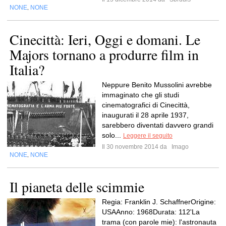
NONE
NONE
,
Cinecittà: Ieri, Oggi e domani. Le
Majors tornano a produrre film in
Italia?
Neppure Benito Mussolini avrebbe
immaginato che gli studi
cinematografici di Cinecittà,
inaugurati il 28 aprile 1937,
sarebbero diventati davvero grandi
solo...
Leggere il seguito
Il 30 novembre 2014 da
Imago
NONE
NONE
,
Il pianeta delle scimmie
Regia: Franklin J. SchaffnerOrigine:
USAAnno: 1968Durata: 112'La
trama (con parole mie): l'astronauta