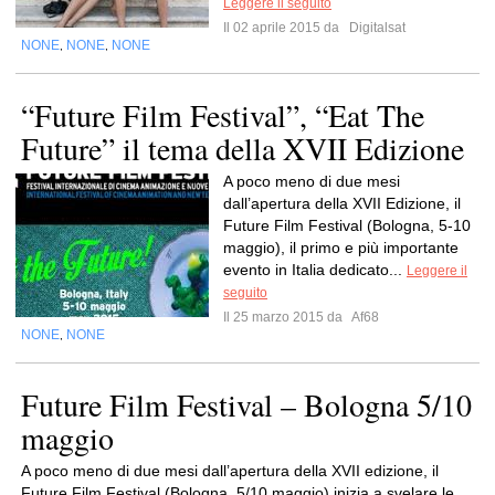
Leggere il seguito
Il 02 aprile 2015 da
Digitalsat
NONE
NONE
NONE
,
,
“Future Film Festival”, “Eat The
Future” il tema della XVII Edizione
A poco meno di due mesi
dall’apertura della XVII Edizione, il
Future Film Festival (Bologna, 5-10
maggio), il primo e più importante
evento in Italia dedicato...
Leggere il
seguito
Il 25 marzo 2015 da
Af68
NONE
NONE
,
Future Film Festival – Bologna 5/10
maggio
A poco meno di due mesi dall’apertura della XVII edizione, il
Future Film Festival (Bologna, 5/10 maggio) inizia a svelare le