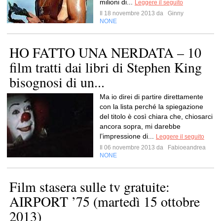
milioni di...
Leggere il seguito
Il 18 novembre 2013 da
Ginny
NONE
HO FATTO UNA NERDATA – 10
film tratti dai libri di Stephen King
bisognosi di un...
Ma io direi di partire direttamente
con la lista perché la spiegazione
del titolo è così chiara che, chiosarci
ancora sopra, mi darebbe
l’impressione di...
Leggere il seguito
Il 06 novembre 2013 da
Fabioeandrea
NONE
Film stasera sulle tv gratuite:
AIRPORT ’75 (martedì 15 ottobre
2013)