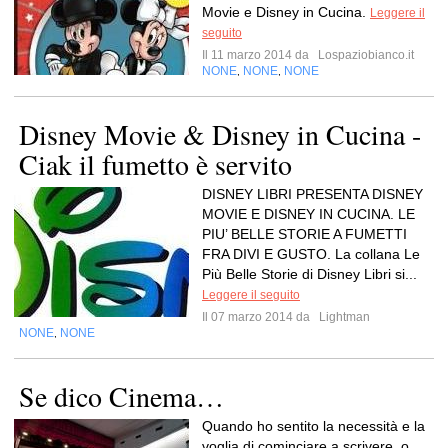
Movie e Disney in Cucina.
Leggere il
seguito
Il 11 marzo 2014 da
Lospaziobianco.it
NONE
NONE
NONE
,
,
Disney Movie & Disney in Cucina -
Ciak il fumetto è servito
DISNEY LIBRI PRESENTA DISNEY
MOVIE E DISNEY IN CUCINA. LE
PIU’ BELLE STORIE A FUMETTI
FRA DIVI E GUSTO. La collana Le
Più Belle Storie di Disney Libri si...
Leggere il seguito
Il 07 marzo 2014 da
Lightman
NONE
NONE
,
Se dico Cinema…
Quando ho sentito la necessità e la
voglia di cominciare a scrivere, o