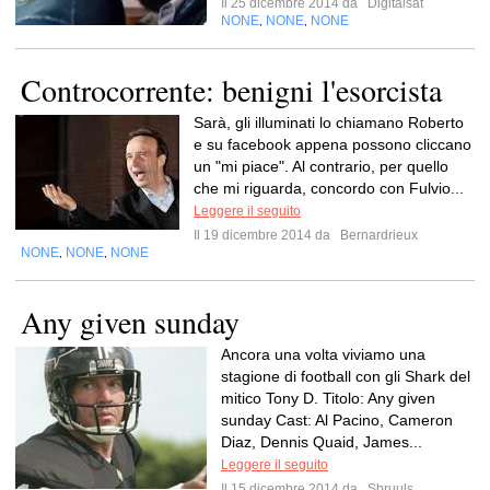
Il 25 dicembre 2014 da
Digitalsat
NONE
NONE
NONE
,
,
Controcorrente: benigni l'esorcista
Sarà, gli illuminati lo chiamano Roberto
e su facebook appena possono cliccano
un "mi piace". Al contrario, per quello
che mi riguarda, concordo con Fulvio...
Leggere il seguito
Il 19 dicembre 2014 da
Bernardrieux
NONE
NONE
NONE
,
,
Any given sunday
Ancora una volta viviamo una
stagione di football con gli Shark del
mitico Tony D. Titolo: Any given
sunday Cast: Al Pacino, Cameron
Diaz, Dennis Quaid, James...
Leggere il seguito
Il 15 dicembre 2014 da
Sbruuls