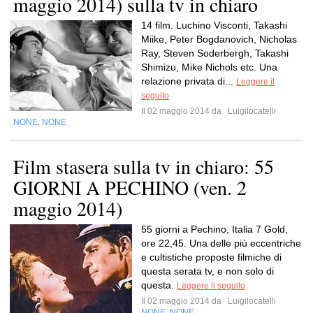
maggio 2014) sulla tv in chiaro
14 film. Luchino Visconti, Takashi
Miike, Peter Bogdanovich, Nicholas
Ray, Steven Soderbergh, Takashi
Shimizu, Mike Nichols etc. Una
relazione privata di...
Leggere il
seguito
Il 02 maggio 2014 da
Luigilocatelli
NONE
NONE
,
Film stasera sulla tv in chiaro: 55
GIORNI A PECHINO (ven. 2
maggio 2014)
55 giorni a Pechino, Italia 7 Gold,
ore 22,45. Una delle più eccentriche
e cultistiche proposte filmiche di
questa serata tv, e non solo di
questa.
Leggere il seguito
Il 02 maggio 2014 da
Luigilocatelli
NONE
NONE
,