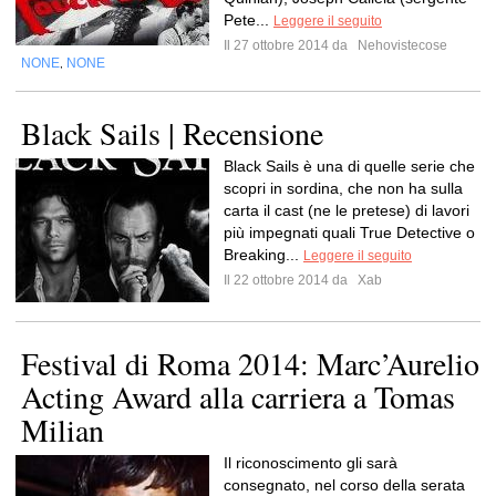
Pete...
Leggere il seguito
Il 27 ottobre 2014 da
Nehovistecose
NONE
NONE
,
Black Sails | Recensione
Black Sails è una di quelle serie che
scopri in sordina, che non ha sulla
carta il cast (ne le pretese) di lavori
più impegnati quali True Detective o
Breaking...
Leggere il seguito
Il 22 ottobre 2014 da
Xab
Festival di Roma 2014: Marc’Aurelio
Acting Award alla carriera a Tomas
Milian
Il riconoscimento gli sarà
consegnato, nel corso della serata