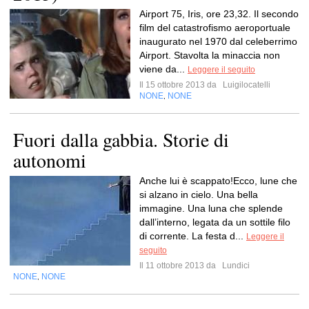
Airport 75, Iris, ore 23,32. Il secondo
film del catastrofismo aeroportuale
inaugurato nel 1970 dal celeberrimo
Airport. Stavolta la minaccia non
viene da...
Leggere il seguito
Il 15 ottobre 2013 da
Luigilocatelli
NONE
NONE
,
Fuori dalla gabbia. Storie di
autonomi
Anche lui è scappato!Ecco, lune che
si alzano in cielo. Una bella
immagine. Una luna che splende
dall’interno, legata da un sottile filo
di corrente. La festa d...
Leggere il
seguito
Il 11 ottobre 2013 da
Lundici
NONE
NONE
,