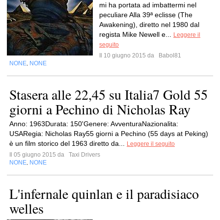
mi ha portata ad imbattermi nel
peculiare Alla 39ª eclisse (The
Awakening), diretto nel 1980 dal
regista Mike Newell e...
Leggere il
seguito
Il 10 giugno 2015 da
Babol81
NONE
NONE
,
Stasera alle 22,45 su Italia7 Gold 55
giorni a Pechino di Nicholas Ray
Anno: 1963Durata: 150'Genere: AvventuraNazionalita:
USARegia: Nicholas Ray55 giorni a Pechino (55 days at Peking)
è un film storico del 1963 diretto da...
Leggere il seguito
Il 05 giugno 2015 da
Taxi Drivers
NONE
NONE
,
L'infernale quinlan e il paradisiaco
welles