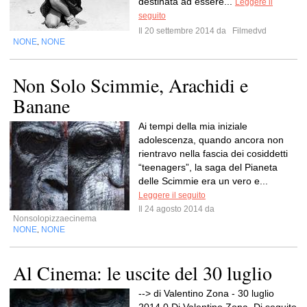
destinata ad essere...
Leggere il
seguito
Il 20 settembre 2014 da
Filmedvd
NONE
NONE
,
Non Solo Scimmie, Arachidi e
Banane
Ai tempi della mia iniziale
adolescenza, quando ancora non
rientravo nella fascia dei cosiddetti
“teenagers”, la saga del Pianeta
delle Scimmie era un vero e...
Leggere il seguito
Il 24 agosto 2014 da
Nonsolopizzaecinema
NONE
NONE
,
Al Cinema: le uscite del 30 luglio
--> di Valentino Zona - 30 luglio