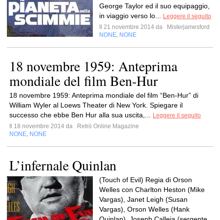
George Taylor ed il suo equipaggio,
in viaggio verso lo...
Leggere il seguito
Il 21 novembre 2014 da
Misterjamesford
NONE
NONE
,
18 novembre 1959: Anteprima
mondiale del film Ben-Hur
18 novembre 1959: Anteprima mondiale del film “Ben-Hur” di
William Wyler al Loews Theater di New York. Spiegare il
successo che ebbe Ben Hur alla sua uscita,...
Leggere il seguito
Il 18 novembre 2014 da
Retrò Online Magazine
NONE
NONE
,
L’infernale Quinlan
(Touch of Evil) Regia di Orson
Welles con Charlton Heston (Mike
Vargas), Janet Leigh (Susan
Vargas), Orson Welles (Hank
Quinlan), Joseph Calleia (sergente