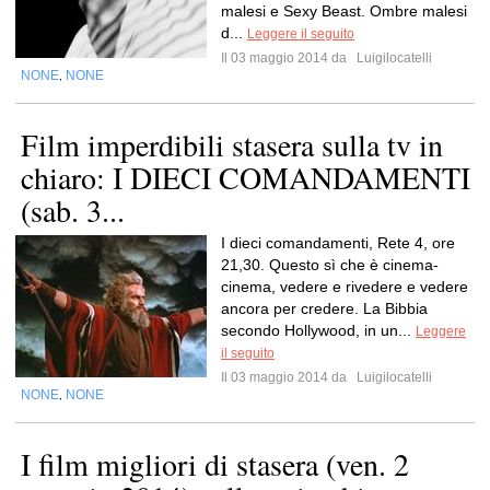
malesi e Sexy Beast. Ombre malesi
d...
Leggere il seguito
Il 03 maggio 2014 da
Luigilocatelli
NONE
NONE
,
Film imperdibili stasera sulla tv in
chiaro: I DIECI COMANDAMENTI
(sab. 3...
I dieci comandamenti, Rete 4, ore
21,30. Questo sì che è cinema-
cinema, vedere e rivedere e vedere
ancora per credere. La Bibbia
secondo Hollywood, in un...
Leggere
il seguito
Il 03 maggio 2014 da
Luigilocatelli
NONE
NONE
,
I film migliori di stasera (ven. 2