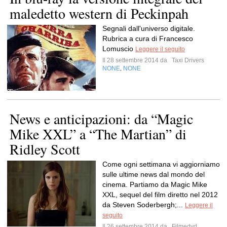
maledetto western di Peckinpah
Segnali dall'universo digitale.
Rubrica a cura di Francesco
Lomuscio
Leggere il seguito
Il 28 settembre 2014 da
Taxi Drivers
NONE
NONE
,
News e anticipazioni: da “Magic
Mike XXL” a “The Martian” di
Ridley Scott
Come ogni settimana vi aggiorniamo
sulle ultime news dal mondo del
cinema. Partiamo da Magic Mike
XXL, sequel del film diretto nel 2012
da Steven Soderbergh;...
Leggere il
seguito
Il 26 settembre 2014 da
Filmedvd