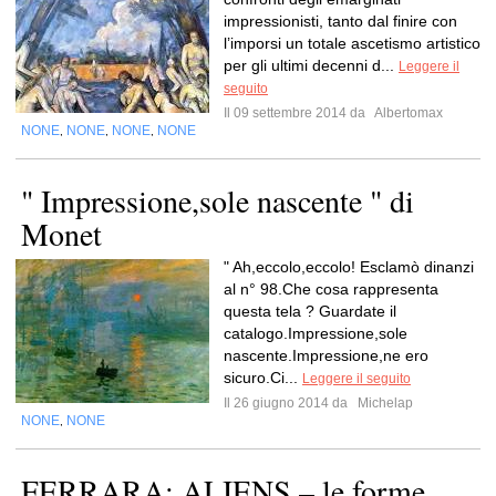
impressionisti, tanto dal finire con
l’imporsi un totale ascetismo artistico
per gli ultimi decenni d...
Leggere il
seguito
Il 09 settembre 2014 da
Albertomax
NONE
NONE
NONE
NONE
,
,
,
" Impressione,sole nascente " di
Monet
" Ah,eccolo,eccolo! Esclamò dinanzi
al n° 98.Che cosa rappresenta
questa tela ? Guardate il
catalogo.Impressione,sole
nascente.Impressione,ne ero
sicuro.Ci...
Leggere il seguito
Il 26 giugno 2014 da
Michelap
NONE
NONE
,
FERRARA: ALIENS – le forme