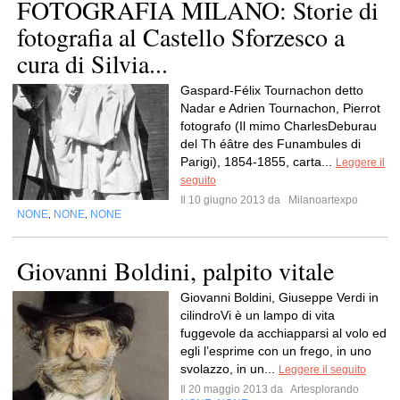
FOTOGRAFIA MILANO: Storie di
fotografia al Castello Sforzesco a
cura di Silvia...
Gaspard-Félix Tournachon detto
Nadar e Adrien Tournachon, Pierrot
fotografo (Il mimo CharlesDeburau
del Th éâtre des Funambules di
Parigi), 1854-1855, carta...
Leggere il
seguito
Il 10 giugno 2013 da
Milanoartexpo
NONE
NONE
NONE
,
,
Giovanni Boldini, palpito vitale
Giovanni Boldini, Giuseppe Verdi in
cilindroVi è un lampo di vita
fuggevole da acchiapparsi al volo ed
egli l’esprime con un frego, in uno
svolazzo, in un...
Leggere il seguito
Il 20 maggio 2013 da
Artesplorando