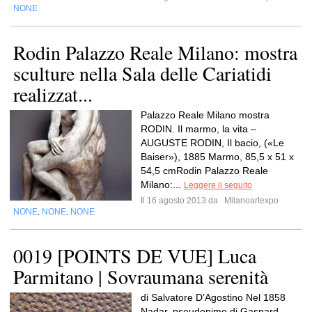
NONE
Rodin Palazzo Reale Milano: mostra
sculture nella Sala delle Cariatidi
realizzat...
Palazzo Reale Milano mostra
RODIN. Il marmo, la vita –
AUGUSTE RODIN, Il bacio, («Le
Baiser»), 1885 Marmo, 85,5 x 51 x
54,5 cmRodin Palazzo Reale
Milano:...
Leggere il seguito
Il 16 agosto 2013 da
Milanoartexpo
NONE
NONE
NONE
,
,
0019 [POINTS DE VUE] Luca
Parmitano | Sovraumana serenità
di Salvatore D’Agostino Nel 1858
Nadar, pseudonimo di Gaspard-