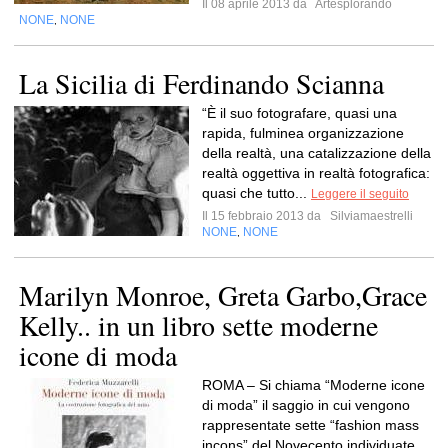
Il 08 aprile 2013 da
Artesplorando
NONE
NONE
,
La Sicilia di Ferdinando Scianna
“È il suo fotografare, quasi una
rapida, fulminea organizzazione
della realtà, una catalizzazione della
realtà oggettiva in realtà fotografica:
quasi che tutto...
Leggere il seguito
Il 15 febbraio 2013 da
Silviamaestrelli
NONE
NONE
,
Marilyn Monroe, Greta Garbo,Grace
Kelly.. in un libro sette moderne
icone di moda
ROMA – Si chiama “Moderne icone
di moda” il saggio in cui vengono
rappresentate sette “fashion mass
incons” del Novecento individuate