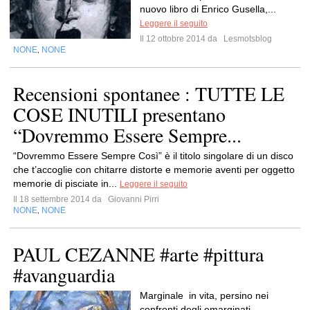
nuovo libro di Enrico Gusella,...
Leggere il seguito
Il 12 ottobre 2014 da
Lesmotsblog
NONE
NONE
,
Recensioni spontanee : TUTTE LE
COSE INUTILI presentano
“Dovremmo Essere Sempre...
“Dovremmo Essere Sempre Così” è il titolo singolare di un disco
che t’accoglie con chitarre distorte e memorie aventi per oggetto
memorie di pisciate in...
Leggere il seguito
Il 18 settembre 2014 da
Giovanni Pirri
NONE
NONE
,
PAUL CEZANNE #arte #pittura
#avanguardia
Marginale in vita, persino nei
confronti degli emarginati