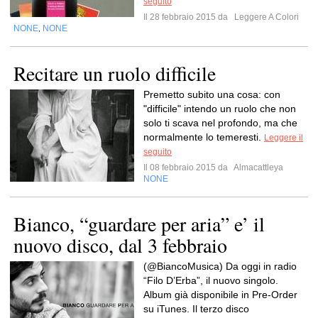
seguito
Il 28 febbraio 2015 da
Leggere A Colori
NONE
NONE
,
Recitare un ruolo difficile
Premetto subito una cosa: con
"difficile" intendo un ruolo che non
solo ti scava nel profondo, ma che
normalmente lo temeresti.
Leggere il
seguito
Il 08 febbraio 2015 da
Almacattleya
NONE
Bianco, “guardare per aria” e’ il
nuovo disco, dal 3 febbraio
(@BiancoMusica) Da oggi in radio
“Filo D’Erba”, il nuovo singolo.
Album già disponibile in Pre-Order
su iTunes. Il terzo disco