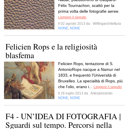
Félix Tournachon, scattò per la
prima volta delle fotografie aeree.
Leggere il seguito
Il 02 agosto 2013 da
Wilfingarchitettura
NONE
NONE
,
Felicien Rops e la religiosità
blasfema
Felicien Rops, tentazione di S.
AntonioRops nacque a Namur nel
1833, e frequentò l'Università di
Bruxelles. La specialità di Rops, più
che l'olio, erano i...
Leggere il seguito
Il 26 luglio 2013 da
Artesplorando
NONE
NONE
,
F4 - UN’IDEA DI FOTOGRAFIA |
Sguardi sul tempo. Percorsi nella