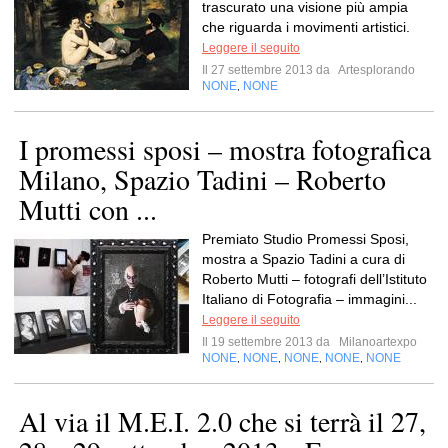
trascurato una visione più ampia
che riguarda i movimenti artistici.
Leggere il seguito
Il 27 settembre 2013 da
Artesplorando
NONE
NONE
,
I promessi sposi – mostra fotografica
Milano, Spazio Tadini – Roberto
Mutti con ...
Premiato Studio Promessi Sposi,
mostra a Spazio Tadini a cura di
Roberto Mutti – fotografi dell’Istituto
Italiano di Fotografia – immagini...
Leggere il seguito
Il 19 settembre 2013 da
Milanoartexpo
NONE
NONE
NONE
NONE
NONE
,
,
,
,
Al via il M.E.I. 2.0 che si terrà il 27,