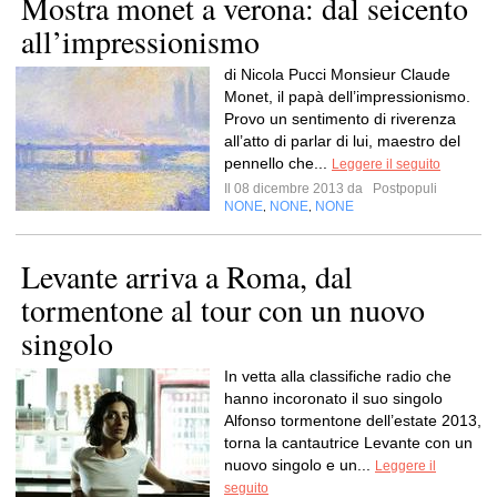
Mostra monet a verona: dal seicento
all’impressionismo
di Nicola Pucci Monsieur Claude
Monet, il papà dell’impressionismo.
Provo un sentimento di riverenza
all’atto di parlar di lui, maestro del
pennello che...
Leggere il seguito
Il 08 dicembre 2013 da
Postpopuli
NONE
NONE
NONE
,
,
Levante arriva a Roma, dal
tormentone al tour con un nuovo
singolo
In vetta alla classifiche radio che
hanno incoronato il suo singolo
Alfonso tormentone dell’estate 2013,
torna la cantautrice Levante con un
nuovo singolo e un...
Leggere il
seguito