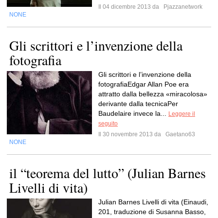
Il 04 dicembre 2013 da
Pjazzanetwork
NONE
Gli scrittori e l’invenzione della
fotografia
Gli scrittori e l’invenzione della
fotografiaEdgar Allan Poe era
attratto dalla bellezza «miracolosa»
derivante dalla tecnicaPer
Baudelaire invece la...
Leggere il
seguito
Il 30 novembre 2013 da
Gaetano63
NONE
il “teorema del lutto” (Julian Barnes
Livelli di vita)
Julian Barnes Livelli di vita (Einaudi,
201, traduzione di Susanna Basso,