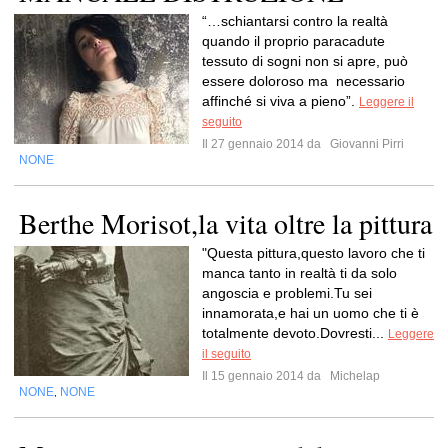
“…schiantarsi contro la realtà
quando il proprio paracadute
tessuto di sogni non si apre, può
essere doloroso ma necessario
affinché si viva a pieno”.
Leggere il
seguito
Il 27 gennaio 2014 da
Giovanni Pirri
NONE
Berthe Morisot,la vita oltre la pittura
"Questa pittura,questo lavoro che ti
manca tanto in realtà ti da solo
angoscia e problemi.Tu sei
innamorata,e hai un uomo che ti è
totalmente devoto.Dovresti...
Leggere
il seguito
Il 15 gennaio 2014 da
Michelap
NONE
NONE
,