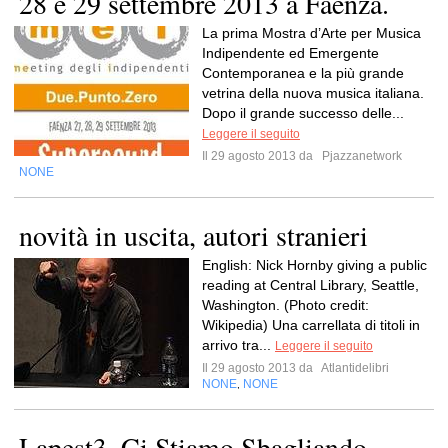
28 e 29 settembre 2013 a Faenza.
La prima Mostra d’Arte per Musica
Indipendente ed Emergente
Contemporanea e la più grande
vetrina della nuova musica italiana.
Dopo il grande successo delle...
Leggere il seguito
Il 29 agosto 2013 da
Pjazzanetwork
NONE
novità in uscita, autori stranieri
English: Nick Hornby giving a public
reading at Central Library, Seattle,
Washington. (Photo credit:
Wikipedia) Una carrellata di titoli in
arrivo tra...
Leggere il seguito
Il 29 agosto 2013 da
Atlantidelibri
NONE
NONE
,
Lapest3  Ci Stiamo Sbagliando