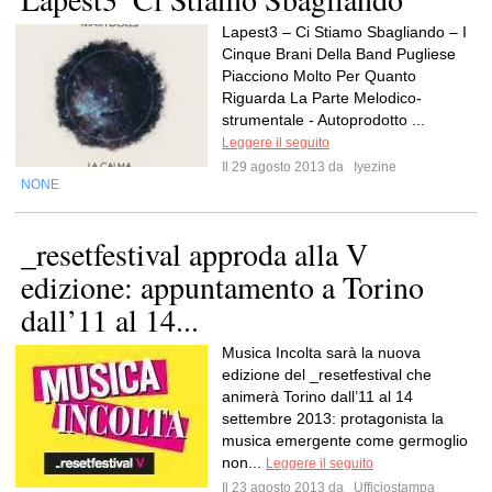
Lapest3 – Ci Stiamo Sbagliando – I
Cinque Brani Della Band Pugliese
Piacciono Molto Per Quanto
Riguarda La Parte Melodico-
strumentale - Autoprodotto ...
Leggere il seguito
Il 29 agosto 2013 da
Iyezine
NONE
_resetfestival approda alla V
edizione: appuntamento a Torino
dall’11 al 14...
Musica Incolta sarà la nuova
edizione del _resetfestival che
animerà Torino dall’11 al 14
settembre 2013: protagonista la
musica emergente come germoglio
non...
Leggere il seguito
Il 23 agosto 2013 da
Ufficiostampa