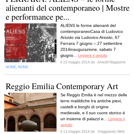
alienanti del contemporaneo | Mostre
e performance pe...
ALIENS le forme alienanti del
contemporaneoCasa di Ludovico
Ariosto via Ludovico Ariosto, 67
Ferrara 7 giugno – 27 settembre
2014inaugurazione, sabato 7
giugno...
Leggere il seguito
Il 23 maggio 2014 da
Amedit Magazine
NONE
NONE
,
Reggio Emilia Contemporary Art
Se Reggio Emilia è nel mezzo delle
terre matildiche tra antiche pievi,
castelli e borghi di origine
medievale, e il suo cuore storico è
un insieme di palazzi e...
Leggere il
seguito
Il 13 maggio 2014 da
Viaggiando Web