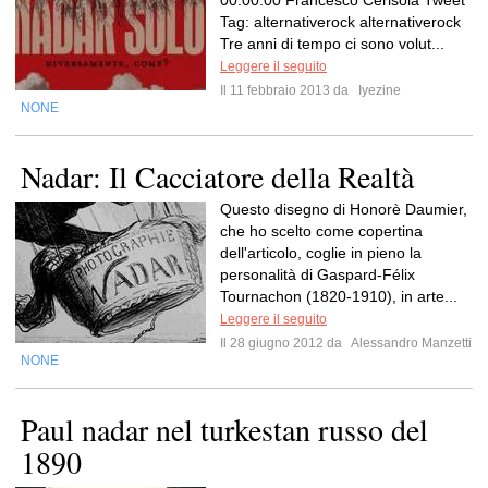
00:00:00 Francesco Cerisola Tweet
Tag: alternativerock alternativerock
Tre anni di tempo ci sono volut...
Leggere il seguito
Il 11 febbraio 2013 da
Iyezine
NONE
Nadar: Il Cacciatore della Realtà
Questo disegno di Honorè Daumier,
che ho scelto come copertina
dell'articolo, coglie in pieno la
personalità di Gaspard-Félix
Tournachon (1820-1910), in arte...
Leggere il seguito
Il 28 giugno 2012 da
Alessandro Manzetti
NONE
Paul nadar nel turkestan russo del
1890