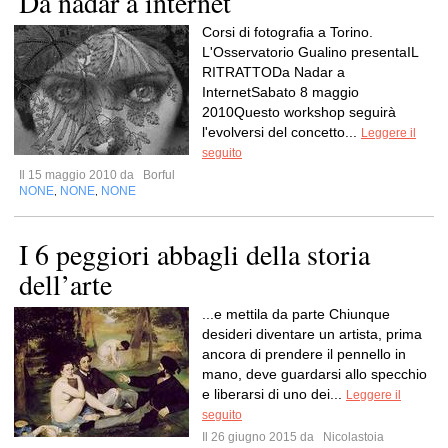
Da nadar a internet
Corsi di fotografia a Torino.
L'Osservatorio Gualino presentaIL
RITRATTODa Nadar a
InternetSabato 8 maggio
2010Questo workshop seguirà
l'evolversi del concetto...
Leggere il
seguito
Il 15 maggio 2010 da
Borful
NONE
NONE
NONE
,
,
I 6 peggiori abbagli della storia
dell’arte
...e mettila da parte Chiunque
desideri diventare un artista, prima
ancora di prendere il pennello in
mano, deve guardarsi allo specchio
e liberarsi di uno dei...
Leggere il
seguito
Il 26 giugno 2015 da
Nicolastoia