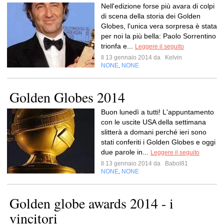
Nell'edizione forse più avara di colpi
di scena della storia dei Golden
Globes, l'unica vera sorpresa è stata
per noi la più bella: Paolo Sorrentino
trionfa e...
Leggere il seguito
Il 13 gennaio 2014 da
Kelvin
NONE
NONE
,
Golden Globes 2014
Buon lunedì a tutti! L'appuntamento
con le uscite USA della settimana
slitterà a domani perché ieri sono
stati conferiti i Golden Globes e oggi
due parole in...
Leggere il seguito
Il 13 gennaio 2014 da
Babol81
NONE
NONE
,
Golden globe awards 2014 - i
vincitori