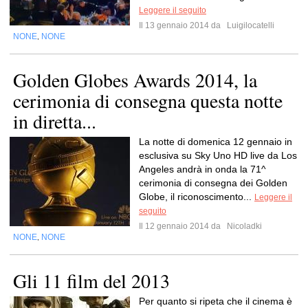
Leggere il seguito
Il 13 gennaio 2014 da
Luigilocatelli
NONE
NONE
,
Golden Globes Awards 2014, la
cerimonia di consegna questa notte
in diretta...
La notte di domenica 12 gennaio in
esclusiva su Sky Uno HD live da Los
Angeles andrà in onda la 71^
cerimonia di consegna dei Golden
Globe, il riconoscimento...
Leggere il
seguito
Il 12 gennaio 2014 da
Nicoladki
NONE
NONE
,
Gli 11 film del 2013
Per quanto si ripeta che il cinema è