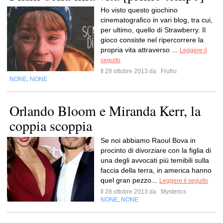
Ho visto questo giochino
cinematografico in vari blog, tra cui,
per ultimo, quello di Strawberry. Il
gioco consiste nel ripercorrere la
propria vita attraverso ...
Leggere il
seguito
Il 28 ottobre 2013 da
Frufru
NONE
NONE
,
Orlando Bloom e Miranda Kerr, la
coppia scoppia
Se noi abbiamo Raoul Bova in
procinto di divorziare con la figlia di
una degli avvocati più temibili sulla
faccia della terra, in america hanno
quel gran pezzo...
Leggere il seguito
Il 28 ottobre 2013 da
Mysterics
NONE
NONE
,