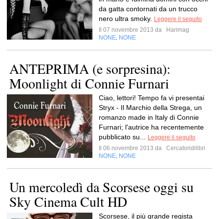
da gatta contornati da un trucco
nero ultra smoky.
Leggere il seguito
Il 07 novembre 2013 da
Harimag
NONE
NONE
,
ANTEPRIMA (e sorpresina):
Moonlight di Connie Furnari
Ciao, lettori! Tempo fa vi presentai
Stryx - Il Marchio della Strega, un
romanzo made in Italy di Connie
Furnari; l'autrice ha recentemente
pubblicato su...
Leggere il seguito
Il 06 novembre 2013 da
Cercatoridilibri
NONE
NONE
,
Un mercoledì da Scorsese oggi su
Sky Cinema Cult HD
Scorsese, il più grande regista