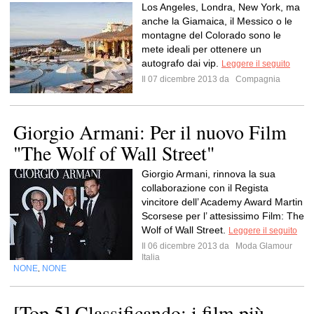
Los Angeles, Londra, New York, ma
anche la Giamaica, il Messico o le
montagne del Colorado sono le
mete ideali per ottenere un
autografo dai vip.
Leggere il seguito
Il 07 dicembre 2013 da
Compagnia
Giorgio Armani: Per il nuovo Film
"The Wolf of Wall Street"
Giorgio Armani, rinnova la sua
collaborazione con il Regista
vincitore dell’ Academy Award Martin
Scorsese per l’ attesissimo Film: The
Wolf of Wall Street.
Leggere il seguito
Il 06 dicembre 2013 da
Moda Glamour
Italia
NONE
NONE
,
[Top 5] Classificando: i film più