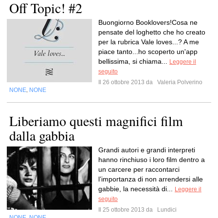
Off Topic! #2
Buongiorno Booklovers!Cosa ne
pensate del loghetto che ho creato
per la rubrica Vale loves...? A me
piace tanto...ho scoperto un'app
bellissima, si chiama...
Leggere il
seguito
Il 26 ottobre 2013 da
Valeria Polverino
NONE
NONE
,
Liberiamo questi magnifici film
dalla gabbia
Grandi autori e grandi interpreti
hanno rinchiuso i loro film dentro a
un carcere per raccontarci
l’importanza di non arrendersi alle
gabbie, la necessità di...
Leggere il
seguito
Il 25 ottobre 2013 da
Lundici
NONE
NONE
,