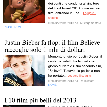
dei conti che condurrà al vincitore
del Ford Award 2013 come miglior
film, entrando in una...
Leggere il
seguito
Il 30 dicembre 2013 da
Misterjamesford
NONE
NONE
,
Justin Bieber fa flop: il film Believe
raccoglie solo 1 mln di dollari
Momento grigio per Justin Bieber: il
cantante, infatti, ha lanciato nel
giorno di Natale il suo secondo film,
“Believe”. Tuttavia, la pellicola non
ha portato...
Leggere il seguito
Il 28 dicembre 2013 da
Yellowflate
NONE
I 10 film più belli del 2013