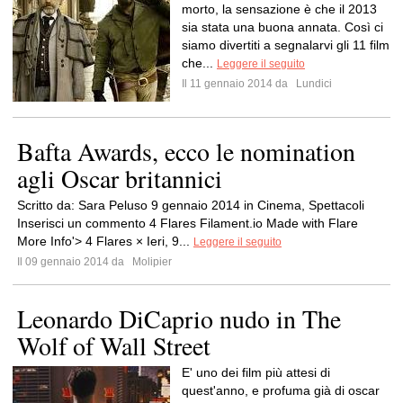
morto, la sensazione è che il 2013
sia stata una buona annata. Così ci
siamo divertiti a segnalarvi gli 11 film
che...
Leggere il seguito
Il 11 gennaio 2014 da
Lundici
Bafta Awards, ecco le nomination
agli Oscar britannici
Scritto da: Sara Peluso 9 gennaio 2014 in Cinema, Spettacoli
Inserisci un commento 4 Flares Filament.io Made with Flare
More Info'> 4 Flares × Ieri, 9...
Leggere il seguito
Il 09 gennaio 2014 da
Molipier
Leonardo DiCaprio nudo in The
Wolf of Wall Street
E' uno dei film più attesi di
quest'anno, e profuma già di oscar