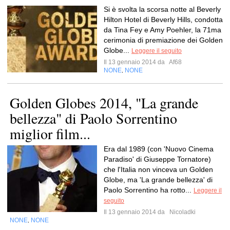
Si è svolta la scorsa notte al Beverly
Hilton Hotel di Beverly Hills, condotta
da Tina Fey e Amy Poehler, la 71ma
cerimonia di premiazione dei Golden
Globe...
Leggere il seguito
Il 13 gennaio 2014 da
Af68
NONE
NONE
,
Golden Globes 2014, "La grande
bellezza" di Paolo Sorrentino
miglior film...
Era dal 1989 (con 'Nuovo Cinema
Paradiso' di Giuseppe Tornatore)
che l'Italia non vinceva un Golden
Globe, ma 'La grande bellezza' di
Paolo Sorrentino ha rotto...
Leggere il
seguito
Il 13 gennaio 2014 da
Nicoladki
NONE
NONE
,