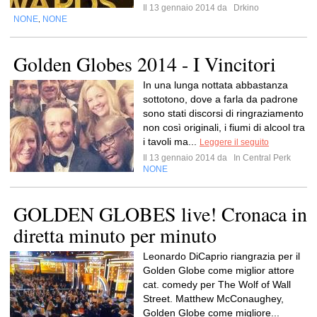
Il 13 gennaio 2014 da
Drkino
NONE
NONE
,
Golden Globes 2014 - I Vincitori
In una lunga nottata abbastanza
sottotono, dove a farla da padrone
sono stati discorsi di ringraziamento
non così originali, i fiumi di alcool tra
i tavoli ma...
Leggere il seguito
Il 13 gennaio 2014 da
In Central Perk
NONE
GOLDEN GLOBES live! Cronaca in
diretta minuto per minuto
Leonardo DiCaprio riangrazia per il
Golden Globe come miglior attore
cat. comedy per The Wolf of Wall
Street. Matthew McConaughey,
Golden Globe come migliore...