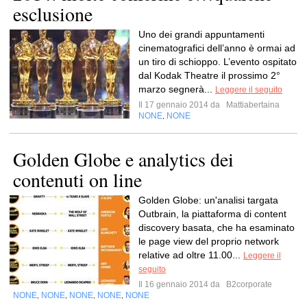
esclusione
Uno dei grandi appuntamenti
cinematografici dell’anno è ormai ad
un tiro di schioppo. L’evento ospitato
dal Kodak Theatre il prossimo 2°
marzo segnerà...
Leggere il seguito
Il 17 gennaio 2014 da
Mattiabertaina
NONE
NONE
,
Golden Globe e analytics dei
contenuti on line
Golden Globe: un'analisi targata
Outbrain, la piattaforma di content
discovery basata, che ha esaminato
le page view del proprio network
relative ad oltre 11.00...
Leggere il
seguito
Il 16 gennaio 2014 da
B2corporate
NONE
NONE
NONE
NONE
NONE
,
,
,
,