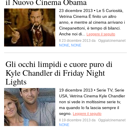
il Nuovo Cinema Obama
23 dicembre 2013 • Le 5 Curiosità,
Vetrina Cinema È finito un altro
anno, e mentre al cinema arrivano i
Cinepanettoni, è tempo di bilanci.
Anche noi di...
Leggere il seguito
Il 23 dicembre 2013 da
Oggialcinemanet
NONE
NONE
,
Gli occhi limpidi e cuore puro di
Kyle Chandler di Friday Night
Lights
19 dicembre 2013 • Serie TV, Serie
USA, Vetrina Cinema Kyle Chandler
non si vede in moltissime serie tv,
ma quando lo fa lascia sempre il
segno.
Leggere il seguito
Il 19 dicembre 2013 da
Oggialcinemanet
NONE