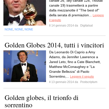
canale 26, Sky canale 126, Tivusat
canale 19) trasmetterà a partire
dalla mezzanotte il ''The best of''
della serata di premiazion...
Leggere
il seguito
Il 14 gennaio 2014 da
Digitalsat
NONE
NONE
NONE
,
,
Golden Globes 2014, tutti i vincitori
Da Leonardo Di Caprio a Amy
Adams, da Jennifer Lawrence a
Jared Leto, fino a Cate Blanchett,
Matthew McConaughey e “La
Grande Bellezza” di Paolo
Sorrentino,...
Leggere il seguito
Il 13 gennaio 2014 da
Postscriptum
Golden globes, il trionfo di
sorrentino