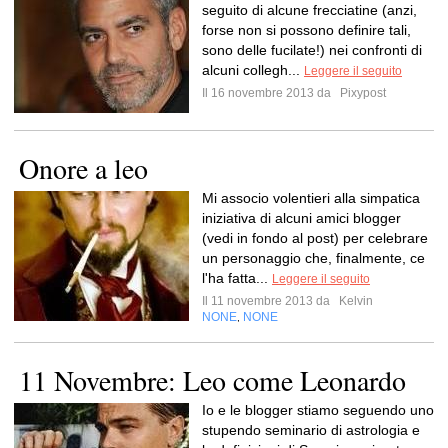
seguito di alcune frecciatine (anzi,
forse non si possono definire tali,
sono delle fucilate!) nei confronti di
alcuni collegh...
Leggere il seguito
Il 16 novembre 2013 da
Pixypost
Onore a leo
Mi associo volentieri alla simpatica
iniziativa di alcuni amici blogger
(vedi in fondo al post) per celebrare
un personaggio che, finalmente, ce
l'ha fatta...
Leggere il seguito
Il 11 novembre 2013 da
Kelvin
NONE
NONE
,
11 Novembre: Leo come Leonardo
Io e le blogger stiamo seguendo uno
stupendo seminario di astrologia e