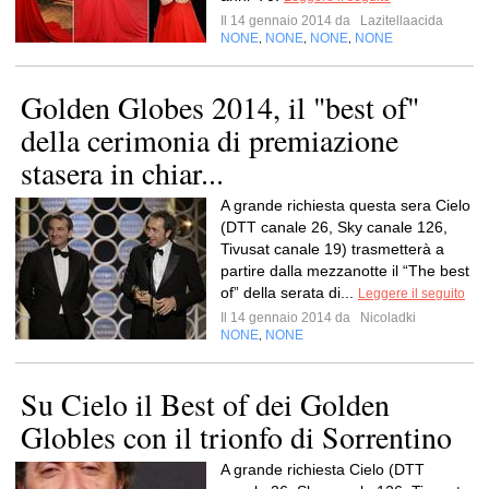
Il 14 gennaio 2014 da
Lazitellaacida
NONE
NONE
NONE
NONE
,
,
,
Golden Globes 2014, il "best of"
della cerimonia di premiazione
stasera in chiar...
A grande richiesta questa sera Cielo
(DTT canale 26, Sky canale 126,
Tivusat canale 19) trasmetterà a
partire dalla mezzanotte il “The best
of” della serata di...
Leggere il seguito
Il 14 gennaio 2014 da
Nicoladki
NONE
NONE
,
Su Cielo il Best of dei Golden
Globles con il trionfo di Sorrentino
A grande richiesta Cielo (DTT