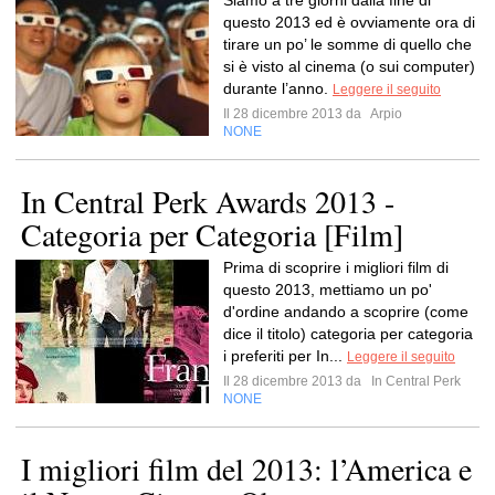
Siamo a tre giorni dalla fine di
questo 2013 ed è ovviamente ora di
tirare un po’ le somme di quello che
si è visto al cinema (o sui computer)
durante l’anno.
Leggere il seguito
Il 28 dicembre 2013 da
Arpio
NONE
In Central Perk Awards 2013 -
Categoria per Categoria [Film]
Prima di scoprire i migliori film di
questo 2013, mettiamo un po'
d'ordine andando a scoprire (come
dice il titolo) categoria per categoria
i preferiti per In...
Leggere il seguito
Il 28 dicembre 2013 da
In Central Perk
NONE
I migliori film del 2013: l’America e