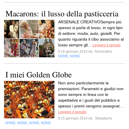
Macarons: il lusso della pasticceria
ARSENALE CREATIVOSempre più
spesso si parla di lusso, in ogni tipo
di settore: moda, auto, gioielli. Per
quanto riguarda il cibo associamo al
lusso sempre gli...
Leggere il seguito
Il 16 gennaio 2014 da
Arscreativo
NONE
NONE
,
I miei Golden Globe
Non amo particolarmente le
premiazioni. Parametri e giudizi non
sono sempre in linea con le
aspettative e i gusti del pubblico e
spesso i premi vengono assegnat...
Leggere il seguito
Il 15 gennaio 2014 da
Strawberry
NONE
NONE
NONE
NONE
,
,
,