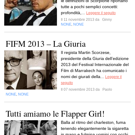
le definizioni di Scorpione riportano
tutte a pochi semplici concetti:
profondità,...
Leggere il seguito
Il 11 novembre 2013 da
Ginny
NONE
NONE
,
FIFM 2013 – La Giuria
Il regista Martin Scorzese,
presidente della Giuria dell’edizione
2013 del Festival Internazionale del
Film di Marrakech ha comunicato i
nomi dei giurati della...
Leggere il
seguito
Il 07 novembre 2013 da
Paolo
NONE
NONE
,
Tutti amiamo le Flapper Girl!
Balla al ritmo del charleston, fuma
tenendo elegantemente la sigaretta
in mano e fulmina uomini con occhi