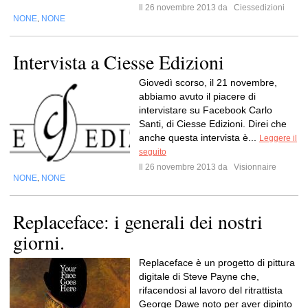
Il 26 novembre 2013 da
Ciessedizioni
NONE
NONE
,
Intervista a Ciesse Edizioni
Giovedì scorso, il 21 novembre,
abbiamo avuto il piacere di
intervistare su Facebook Carlo
Santi, di Ciesse Edizioni. Direi che
anche questa intervista è...
Leggere il
seguito
Il 26 novembre 2013 da
Visionnaire
NONE
NONE
,
Replaceface: i generali dei nostri
giorni.
Replaceface è un progetto di pittura
digitale di Steve Payne che,
rifacendosi al lavoro del ritrattista
George Dawe noto per aver dipinto