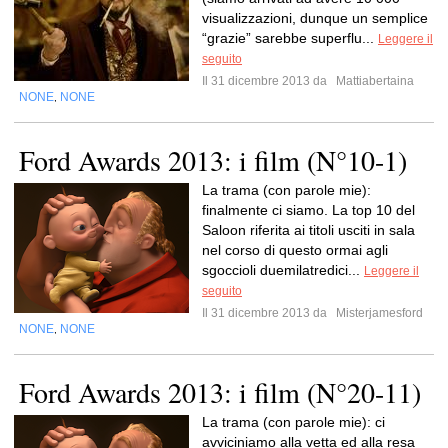
visualizzazioni, dunque un semplice
“grazie” sarebbe superflu...
Leggere il
seguito
Il 31 dicembre 2013 da
Mattiabertaina
NONE
NONE
,
Ford Awards 2013: i film (N°10-1)
La trama (con parole mie):
finalmente ci siamo. La top 10 del
Saloon riferita ai titoli usciti in sala
nel corso di questo ormai agli
sgoccioli duemilatredici...
Leggere il
seguito
Il 31 dicembre 2013 da
Misterjamesford
NONE
NONE
,
Ford Awards 2013: i film (N°20-11)
La trama (con parole mie): ci
avviciniamo alla vetta ed alla resa