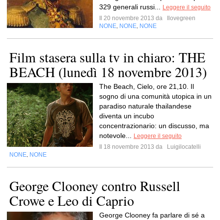
329 generali russi...
Leggere il seguito
Il 20 novembre 2013 da
Ilovegreen
NONE
NONE
NONE
,
,
Film stasera sulla tv in chiaro: THE
BEACH (lunedì 18 novembre 2013)
The Beach, Cielo, ore 21,10. Il
sogno di una comunità utopica in un
paradiso naturale thailandese
diventa un incubo
concentrazionario: un discusso, ma
notevole...
Leggere il seguito
Il 18 novembre 2013 da
Luigilocatelli
NONE
NONE
,
George Clooney contro Russell
Crowe e Leo di Caprio
George Clooney fa parlare di sé a