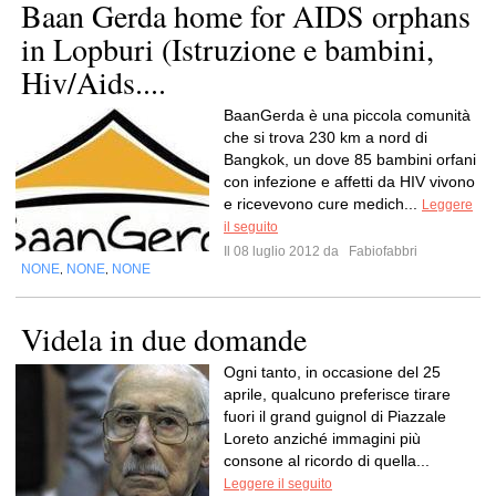
Baan Gerda home for AIDS orphans
in Lopburi (Istruzione e bambini,
Hiv/Aids....
BaanGerda è una piccola comunità
che si trova 230 km a nord di
Bangkok, un dove 85 bambini orfani
con infezione e affetti da HIV vivono
e ricevevono cure medich...
Leggere
il seguito
Il 08 luglio 2012 da
Fabiofabbri
NONE
NONE
NONE
,
,
Videla in due domande
Ogni tanto, in occasione del 25
aprile, qualcuno preferisce tirare
fuori il grand guignol di Piazzale
Loreto anziché immagini più
consone al ricordo di quella...
Leggere il seguito