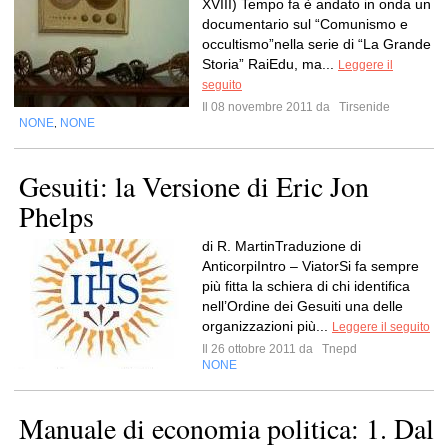
XVIII) Tempo fa è andato in onda un
documentario sul “Comunismo e
occultismo”nella serie di “La Grande
Storia” RaiEdu, ma...
Leggere il
seguito
Il 08 novembre 2011 da
Tirsenide
NONE
NONE
,
Gesuiti: la Versione di Eric Jon
Phelps
di R. MartinTraduzione di
AnticorpiIntro – ViatorSi fa sempre
più fitta la schiera di chi identifica
nell’Ordine dei Gesuiti una delle
organizzazioni più...
Leggere il seguito
Il 26 ottobre 2011 da
Tnepd
NONE
Manuale di economia politica: 1. Dal