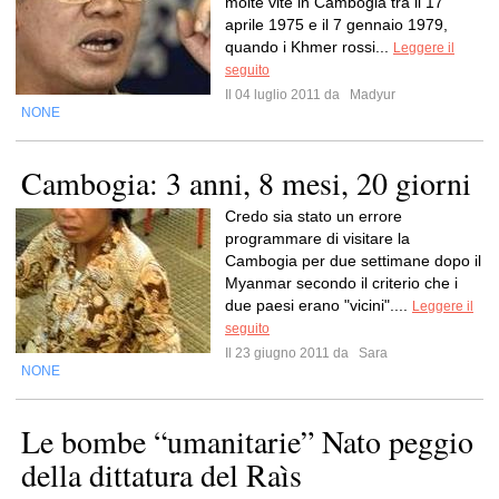
molte vite in Cambogia tra il 17
aprile 1975 e il 7 gennaio 1979,
quando i Khmer rossi...
Leggere il
seguito
Il 04 luglio 2011 da
Madyur
NONE
Cambogia: 3 anni, 8 mesi, 20 giorni
Credo sia stato un errore
programmare di visitare la
Cambogia per due settimane dopo il
Myanmar secondo il criterio che i
due paesi erano "vicini"....
Leggere il
seguito
Il 23 giugno 2011 da
Sara
NONE
Le bombe “umanitarie” Nato peggio
della dittatura del Raìs