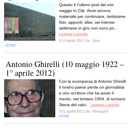
Questo è l'ultimo post del mio
viaggio in Cile. Avrei ancora
materiale per continuare, tantissime
foto, appunti, idee, sei intense
settimane in giro non sono po...
Leggere il seguito
Il 10 aprile 2012 da
Sara
NONE
Antonio Ghirelli (10 maggio 1922 –
1° aprile 2012)
Con la scomparsa di Antonio Ghirelli
il nostro paese perde un giornalista
e uno scrittore che ha avuto il
merito, nel lontano 1954, di scrivere
Storia del calci...
Leggere il seguito
Il 01 aprile 2012 da
Marvigar4
NONE