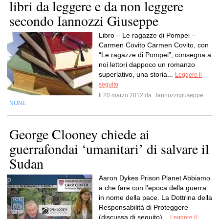
libri da leggere e da non leggere
secondo Iannozzi Giuseppe
Libro – Le ragazze di Pompei –
Carmen Covito Carmen Covito, con
“Le ragazze di Pompei”, consegna a
noi lettori dappoco un romanzo
superlativo, una storia...
Leggere il
seguito
Il 20 marzo 2012 da
Iannozzigiuseppe
NONE
George Clooney chiede ai
guerrafondai ‘umanitari’ di salvare il
Sudan
Aaron Dykes Prison Planet Abbiamo
a che fare con l’epoca della guerra
in nome della pace. La Dottrina della
Responsabilità di Proteggere
(discussa di seguito)...
Leggere il