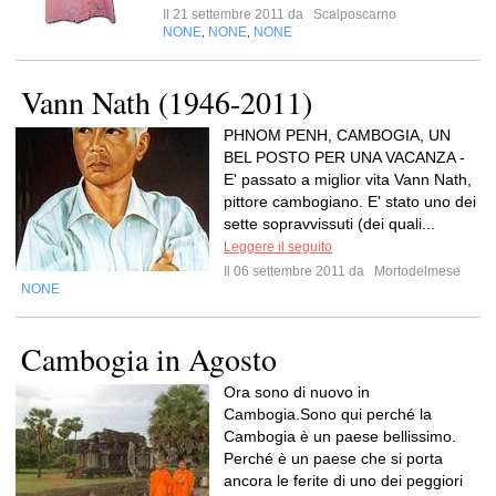
Il 21 settembre 2011 da
Scalposcarno
NONE
NONE
NONE
,
,
Vann Nath (1946-2011)
PHNOM PENH, CAMBOGIA, UN
BEL POSTO PER UNA VACANZA -
E' passato a miglior vita Vann Nath,
pittore cambogiano. E' stato uno dei
sette sopravvissuti (dei quali...
Leggere il seguito
Il 06 settembre 2011 da
Mortodelmese
NONE
Cambogia in Agosto
Ora sono di nuovo in
Cambogia.Sono qui perché la
Cambogia è un paese bellissimo.
Perché è un paese che si porta
ancora le ferite di uno dei peggiori