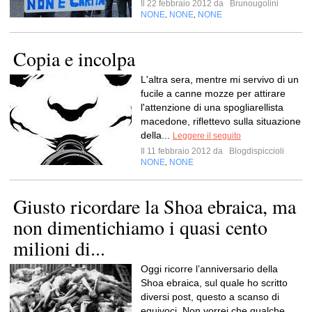
Il 22 febbraio 2012 da
Brunougolini
NONE
NONE
NONE
,
,
Copia e incolpa
L'altra sera, mentre mi servivo di un
fucile a canne mozze per attirare
l'attenzione di una spogliarellista
macedone, riflettevo sulla situazione
della...
Leggere il seguito
Il 11 febbraio 2012 da
Blogdispiccioli
NONE
NONE
,
Giusto ricordare la Shoa ebraica, ma
non dimentichiamo i quasi cento
milioni di...
Oggi ricorre l’anniversario della
Shoa ebraica, sul quale ho scritto
diversi post, questo a scanso di
equivoci. Non vorrei che qualche