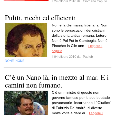
Il 24 ottobre 2010 da
Giordano Caputo
Puliti, ricchi ed efficienti
Non è la Germania hitleriana. Non
sono le persecuzioni dei cristiani
della storia antica romana. Lutero...
Non è Pol Pot in Cambogia. Non è
Pinochet in Cile ann...
Leggere il
seguito
Il 04 ottobre 2010 da
Paolob
NONE
NONE
,
C’è un Nano là, in mezzo al mar. E i
camini non fumano.
C’è un ministro di questo non-
governo famoso per le sue boutade
provocatorie. Incarnando il “Giudice”
di Fabrizio De’ Andrè, si diverte
molte volte a dare di...
Leggere il