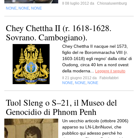
Il 08 luglio 2012 da
Chiosaluxemburg
NONE
NONE
NONE
,
,
Chey Chettha II (r. 1618-1628.
Sovrano. Cambogiano).
Chey Chettha II nacque nel 1573,
figlio del re Borommaracha VIII (r.
1603-1618) egli regno' dalla citta' di
Oudong, circa 40 km a nord ovest
della moderna...
Leggere il seguito
Il 21 giugno 2012 da
Fabiofabbri
NONE
NONE
NONE
,
,
Tuol Sleng o S–21, il Museo del
Genocidio di Phnom Penh
Un vecchio articolo (ottobre 2006)
apparso su LN-LibriNuovi, che
pubblico qui adesso perché ho