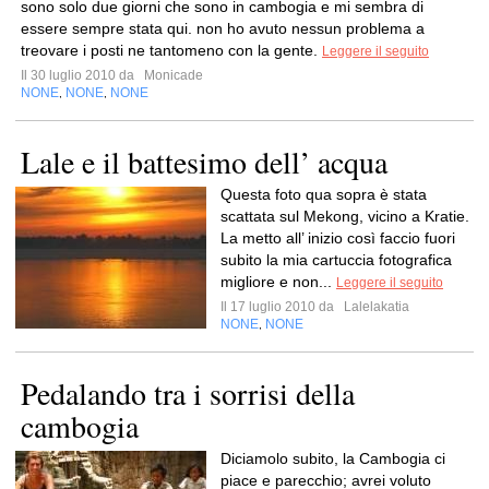
sono solo due giorni che sono in cambogia e mi sembra di
essere sempre stata qui. non ho avuto nessun problema a
treovare i posti ne tantomeno con la gente.
Leggere il seguito
Il 30 luglio 2010 da
Monicade
NONE
NONE
NONE
,
,
Lale e il battesimo dell’ acqua
Questa foto qua sopra è stata
scattata sul Mekong, vicino a Kratie.
La metto all’ inizio così faccio fuori
subito la mia cartuccia fotografica
migliore e non...
Leggere il seguito
Il 17 luglio 2010 da
Lalelakatia
NONE
NONE
,
Pedalando tra i sorrisi della
cambogia
Diciamolo subito, la Cambogia ci
piace e parecchio; avrei voluto