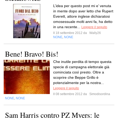
L’idea per questo post mi e’ venuta
in mente dopo aver letto che Rupert
Everett, attore inglese dichiaratosi
omosessuale molti anni fa, ha detto
in una recente...
Leggere il seguito
Il 18 settembre 2012 da
Wally26
NONE
NONE
,
Bene! Bravo! Bis!
Che inutile perdita di tempo questa
specie di campagna elettorale già
cominciata così presto. Oltre a
scoprire che Beppe Grillo è
potenzialmente per la nostra...
Leggere il seguito
Il 08 settembre 2012 da
Simodisordina
NONE
NONE
,
Sam Harris contro PZ Myers: le