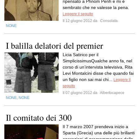
ripensato a Phnom Penh e mi è
sembrato che ne valesse la pena.
Leggere il seguito
Il 12 giugno 2012 da
Consolata
NONE
I balilla delatori del premier
Licia Satirico per il
SimplicissimusQualche anno fa, nel
corso di un’intervista televisiva, Rita
Levi Montalcini disse che quando fai
un figlio non sai mai chi...
Leggere il
seguito
Il 07 giugno 2012 da
Albertocapece
NONE
NONE
,
Il comitato dei 300
Il 7 marzo 2007 prendeva inizio a
Sparta (Grecia) una delle più brillanti