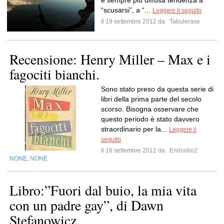
e sempre più diffusa tendenza a
“scusarsi”, a “...
Leggere il seguito
Il 19 settembre 2012 da
Tabulerase
Recensione: Henry Miller – Max e i
fagociti bianchi.
Sono stato preso da questa serie di
libri della prima parte del secolo
scorso. Bisogna osservare che
questo periodo è stato davvero
straordinario per la...
Leggere il
seguito
Il 18 settembre 2012 da
Enricobo2
NONE
NONE
,
Libro:”Fuori dal buio, la mia vita
con un padre gay”, di Dawn
Stefanowicz