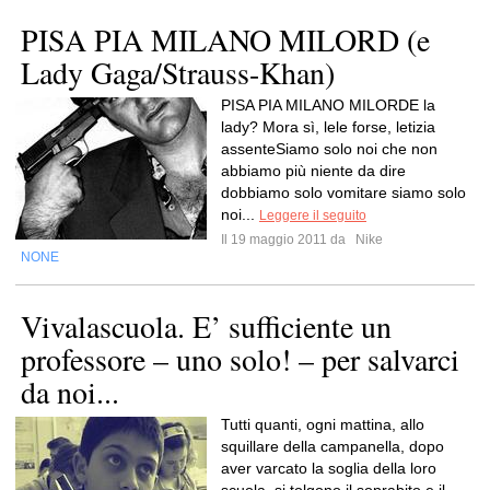
PISA PIA MILANO MILORD (e
Lady Gaga/Strauss-Khan)
PISA PIA MILANO MILORDE la
lady? Mora sì, lele forse, letizia
assenteSiamo solo noi che non
abbiamo più niente da dire
dobbiamo solo vomitare siamo solo
noi...
Leggere il seguito
Il 19 maggio 2011 da
Nike
NONE
Vivalascuola. E’ sufficiente un
professore – uno solo! – per salvarci
da noi...
Tutti quanti, ogni mattina, allo
squillare della campanella, dopo
aver varcato la soglia della loro