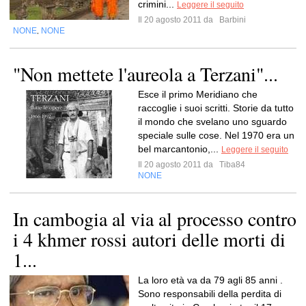
crimini...
Leggere il seguito
Il 20 agosto 2011 da
Barbini
NONE
NONE
,
"Non mettete l'aureola a Terzani"...
Esce il primo Meridiano che
raccoglie i suoi scritti. Storie da tutto
il mondo che svelano uno sguardo
speciale sulle cose. Nel 1970 era un
bel marcantonio,...
Leggere il seguito
Il 20 agosto 2011 da
Tiba84
NONE
In cambogia al via al processo contro
i 4 khmer rossi autori delle morti di
1...
La loro età va da 79 agli 85 anni .
Sono responsabili della perdita di