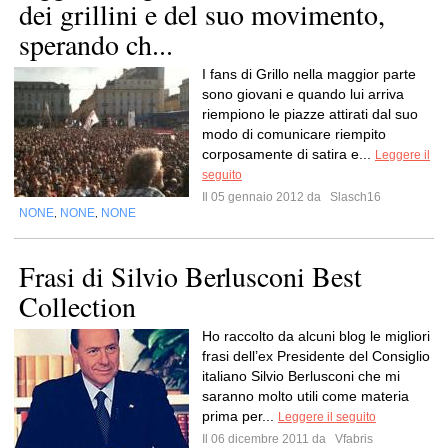
dei grillini e del suo movimento,
sperando ch...
I fans di Grillo nella maggior parte
sono giovani e quando lui arriva
riempiono le piazze attirati dal suo
modo di comunicare riempito
corposamente di satira e...
Leggere il
seguito
Il 05 gennaio 2012 da
Slasch16
NONE
NONE
NONE
,
,
Frasi di Silvio Berlusconi Best
Collection
Ho raccolto da alcuni blog le migliori
frasi dell’ex Presidente del Consiglio
italiano Silvio Berlusconi che mi
saranno molto utili come materia
prima per...
Leggere il seguito
Il 06 dicembre 2011 da
Vfabris