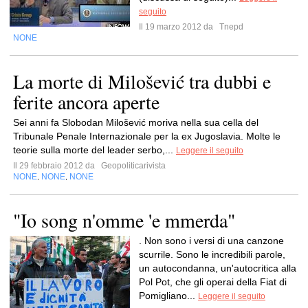
seguito
Il 19 marzo 2012 da
Tnepd
NONE
La morte di Milošević tra dubbi e
ferite ancora aperte
Sei anni fa Slobodan Milošević moriva nella sua cella del
Tribunale Penale Internazionale per la ex Jugoslavia. Molte le
teorie sulla morte del leader serbo,...
Leggere il seguito
Il 29 febbraio 2012 da
Geopoliticarivista
NONE
NONE
NONE
,
,
"Io song n'omme 'e mmerda"
. Non sono i versi di una canzone
scurrile. Sono le incredibili parole,
un autocondanna, un'autocritica alla
Pol Pot, che gli operai della Fiat di
Pomigliano...
Leggere il seguito