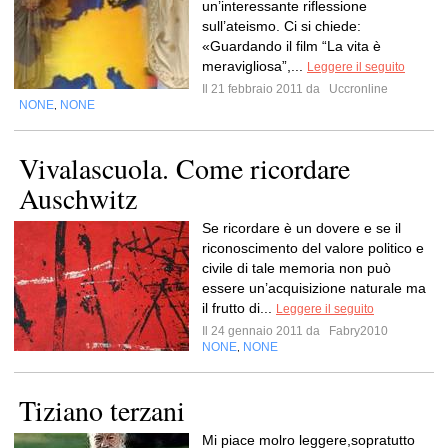
un’interessante riflessione
sull’ateismo. Ci si chiede:
«Guardando il film “La vita è
meravigliosa”,...
Leggere il seguito
Il 21 febbraio 2011 da
Uccronline
NONE
NONE
,
Vivalascuola. Come ricordare
Auschwitz
Se ricordare è un dovere e se il
riconoscimento del valore politico e
civile di tale memoria non può
essere un’acquisizione naturale ma
il frutto di...
Leggere il seguito
Il 24 gennaio 2011 da
Fabry2010
NONE
NONE
,
Tiziano terzani
Mi piace molro leggere,sopratutto