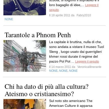
scuola, si tolgono il soprabito e il
loro bagaglio di idee,...
Leggere il
seguito
Il 18 aprile 2011 da
Fabry2010
NONE
Tarantole a Phnom Penh
La capitale è bruttina, nulla di che,
sono andata a vistare il museo Tuol
Sleng , luogo usato dai guerriglieri
khmer rossi durate il regime del
pazzo Pol Pot ...
Leggere il seguito
Il 14 marzo 2011 da
Veronicaitinerante
NONE
NONE
NONE
,
,
Chi ha dato di più alla cultura?
Ateismo o cristianesimo?
Sul noto sito americano The
American Culture è apparsa