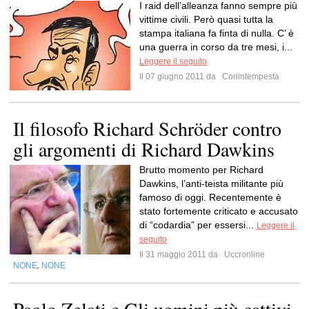
I raid dell’alleanza fanno sempre più
vittime civili. Però quasi tutta la
stampa italiana fa finta di nulla. C’ è
una guerra in corso da tre mesi, i...
Leggere il seguito
Il 07 giugno 2011 da
Coriintempesta
Il filosofo Richard Schröder contro
gli argomenti di Richard Dawkins
Brutto momento per Richard
Dawkins, l’anti-teista militante più
famoso di oggi. Recentemente è
stato fortemente criticato e accusato
di “codardia” per essersi...
Leggere il
seguito
Il 31 maggio 2011 da
Uccronline
NONE
NONE
,