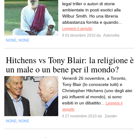
legal triller o autori di storie
ambientate in posti esotici alla
Wilbur Smith. Ho una libreria
abbastanza fornita e quando...
Leggere il seguito
Il 03 dicembre 2010 da
Astonvilla
NONE
NONE
,
Hitchens vs Tony Blair: la religione è
un male o un bene per il mondo?
Venerdì 26 novembre, a Toronto,
Tony Blair (lo conoscete tutti) e
Christopher Hitchens (uno degli atei
più influenti al mondo), si sono
esibiti in un dibattito...
Leggere il
seguito
Il 27 novembre 2010 da
Zaxster
NONE
NONE
,