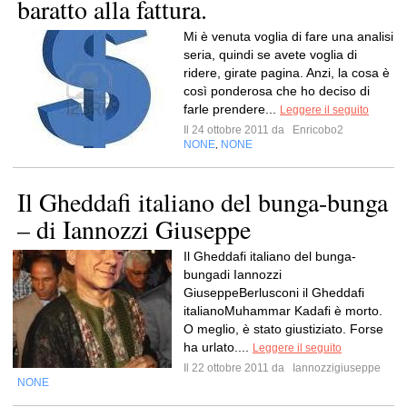
baratto alla fattura.
Mi è venuta voglia di fare una analisi
seria, quindi se avete voglia di
ridere, girate pagina. Anzi, la cosa è
così ponderosa che ho deciso di
farle prendere...
Leggere il seguito
Il 24 ottobre 2011 da
Enricobo2
NONE
NONE
,
Il Gheddafi italiano del bunga-bunga
– di Iannozzi Giuseppe
Il Gheddafi italiano del bunga-
bungadi Iannozzi
GiuseppeBerlusconi il Gheddafi
italianoMuhammar Kadafi è morto.
O meglio, è stato giustiziato. Forse
ha urlato....
Leggere il seguito
Il 22 ottobre 2011 da
Iannozzigiuseppe
NONE