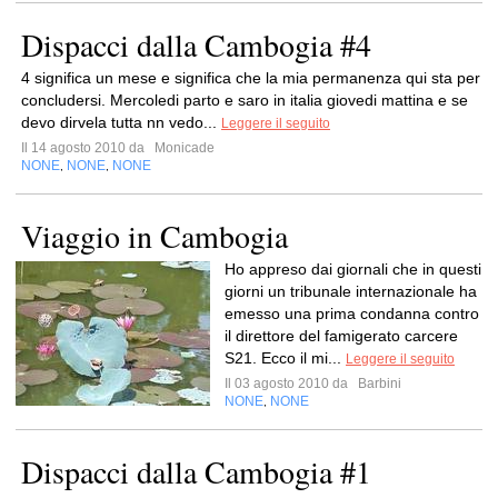
Dispacci dalla Cambogia #4
4 significa un mese e significa che la mia permanenza qui sta per
concludersi. Mercoledi parto e saro in italia giovedi mattina e se
devo dirvela tutta nn vedo...
Leggere il seguito
Il 14 agosto 2010 da
Monicade
NONE
NONE
NONE
,
,
Viaggio in Cambogia
Ho appreso dai giornali che in questi
giorni un tribunale internazionale ha
emesso una prima condanna contro
il direttore del famigerato carcere
S21. Ecco il mi...
Leggere il seguito
Il 03 agosto 2010 da
Barbini
NONE
NONE
,
Dispacci dalla Cambogia #1