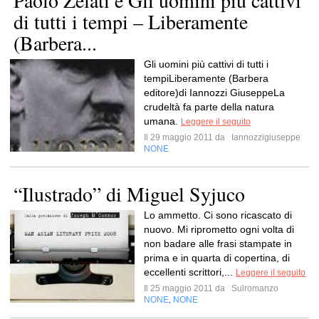
Paolo Zelati e Gli uomini più cattivi
di tutti i tempi – Liberamente
(Barbera...
Gli uomini più cattivi di tutti i
tempiLiberamente (Barbera
editore)di Iannozzi GiuseppeLa
crudeltà fa parte della natura
umana.
Leggere il seguito
Il 29 maggio 2011 da
Iannozzigiuseppe
NONE
“Ilustrado” di Miguel Syjuco
Lo ammetto. Ci sono ricascato di
nuovo. Mi riprometto ogni volta di
non badare alle frasi stampate in
prima e in quarta di copertina, di
eccellenti scrittori,...
Leggere il seguito
Il 25 maggio 2011 da
Sulromanzo
NONE
NONE
,