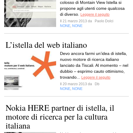
colosso di Montain View Istella si
propone agli utenti come qualcosa
di diverso.
Leggere il seguito
Il 21 marzo 2013 da
Paolo Dolci
NONE
NONE
,
L’istella del web italiano
Devo ancora farmi un’idea di istella,
nuovo motore di ricerca italiano
lanciato da Tiscali. Al momento – nel
dubbio – esprimo cauto ottimismo,
trovando...
Leggere il seguito
Il 20 marzo 2013 da
Db
NONE
NONE
,
Nokia HERE partner di istella, il
motore di ricerca per la cultura
italiana