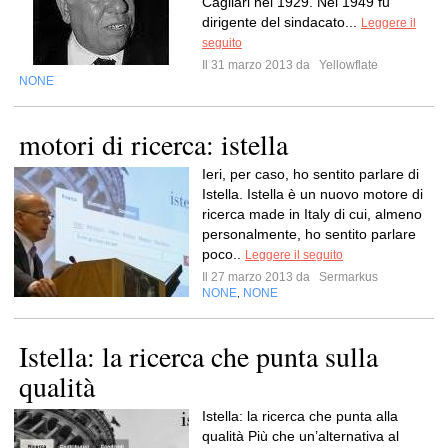
Cagliari nel 1929. Nel 1949 fu
dirigente del sindacato...
Leggere il
seguito
Il 31 marzo 2013 da
Yellowflate
NONE
motori di ricerca: istella
Ieri, per caso, ho sentito parlare di
Istella. Istella è un nuovo motore di
ricerca made in Italy di cui, almeno
personalmente, ho sentito parlare
poco..
Leggere il seguito
Il 27 marzo 2013 da
Sermarkus
NONE
NONE
,
Istella: la ricerca che punta sulla
qualità
Istella: la ricerca che punta alla
qualità Più che un’alternativa al