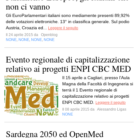
non ci vanno
Gli EuroParlamentari italiani sono mediamente presenti 89,92%
delle votazioni elettroniche. 13° in classifica generale. Sul podio
Austria, Croazia ed...
Leggere il seguito
Il 24 aprile 2015 da
Openblog
NONE
NONE
NONE
NONE
,
,
,
Evento regionale di capitalizzazione
relativo ai progetti ENPI CBC MED
Il 15 aprile a Cagliari, presso l’Aula
Magna della Facoltà di Ingegneria si
terrà il 1 Evento regionale di
capitalizzazione relativo ai progetti
ENPI CBC MED.
Leggere il seguito
Il 08 aprile 2015 da
Alessandro Ligas
NONE
Sardegna 2050 ed OpenMed