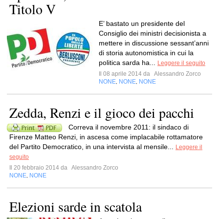
Titolo V
E’ bastato un presidente del
Consiglio dei ministri decisionista a
mettere in discussione sessant’anni
di storia autonomistica in cui la
politica sarda ha...
Leggere il seguito
Il 08 aprile 2014 da
Alessandro Zorco
NONE
NONE
NONE
,
,
Zedda, Renzi e il gioco dei pacchi
Correva il novembre 2011: il sindaco di
Firenze Matteo Renzi, in ascesa come implacabile rottamatore
del Partito Democratico, in una intervista al mensile...
Leggere il
seguito
Il 20 febbraio 2014 da
Alessandro Zorco
NONE
NONE
,
Elezioni sarde in scatola