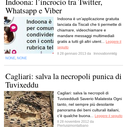
Indoona: l’incrocio tra Twitter,
Whatsapp e Viber
Indoona è un’applicazione gratuita
lanciata da Tiscali che ti permette di
chiamare, videochiamare e
mandare messaggi multimediali
gratis a tutti gli altri utent...
Leggere il
seguito
Il 28 gennaio 2013 da
Innovationmktg
NONE
NONE
,
Cagliari: salva la necropoli punica di
Tuvixeddu
Cagliari: salva la necropoli di
Tuvixeddudi Saverio Malatesta Ogni
tanto, nel sempre più desolante
panorama dei beni culturali italiani,
c’è qualche buona...
Leggere il seguito
Il 28 novembre 2012 da
Pierluigimontalbano