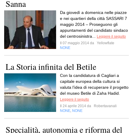
Sanna
Da giovedì a domenica nelle piazze
e nei quartieri della città SASSARI 7
maggio 2014 – Proseguono gli
appuntamenti del candidato sindaco
del centrosinistra...
Leggere il seguito
Il 07 maggio 2014 da
Yellowflate
NONE
La Storia infinita del Betile
Con la candidatura di Cagliari a
capitale europea della cultura si
valuta l’idea di recuperare il progetto
del museo Betile di Zaha Hadid.
Leggere il seguito
Il 24 aprile 2014 da
Robertavanali
NONE
NONE
,
Specialità, autonomia e riforma del