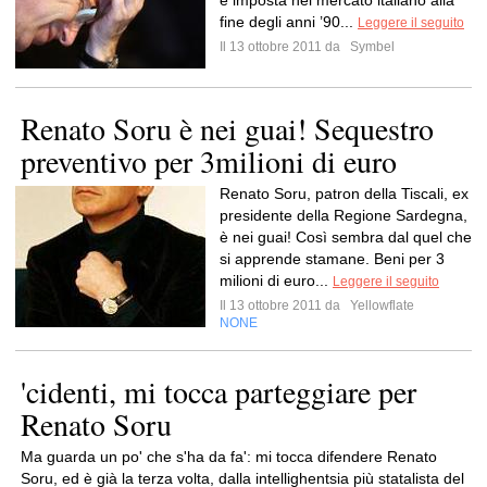
è imposta nel mercato italiano alla
fine degli anni ’90...
Leggere il seguito
Il 13 ottobre 2011 da
Symbel
Renato Soru è nei guai! Sequestro
preventivo per 3milioni di euro
Renato Soru, patron della Tiscali, ex
presidente della Regione Sardegna,
è nei guai! Così sembra dal quel che
si apprende stamane. Beni per 3
milioni di euro...
Leggere il seguito
Il 13 ottobre 2011 da
Yellowflate
NONE
'cidenti, mi tocca parteggiare per
Renato Soru
Ma guarda un po' che s'ha da fa': mi tocca difendere Renato
Soru, ed è già la terza volta, dalla intellighentsia più statalista del