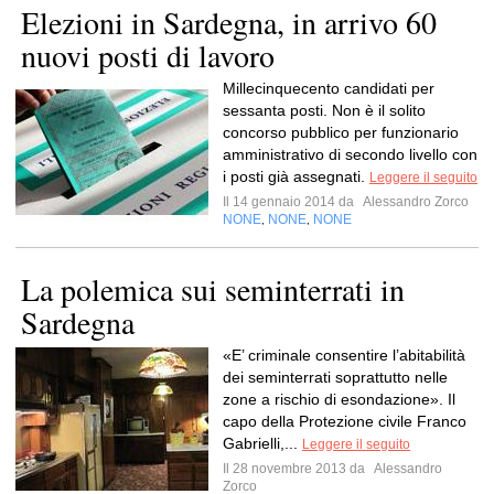
Elezioni in Sardegna, in arrivo 60
nuovi posti di lavoro
Millecinquecento candidati per
sessanta posti. Non è il solito
concorso pubblico per funzionario
amministrativo di secondo livello con
i posti già assegnati.
Leggere il seguito
Il 14 gennaio 2014 da
Alessandro Zorco
NONE
NONE
NONE
,
,
La polemica sui seminterrati in
Sardegna
«E’ criminale consentire l’abitabilità
dei seminterrati soprattutto nelle
zone a rischio di esondazione». Il
capo della Protezione civile Franco
Gabrielli,...
Leggere il seguito
Il 28 novembre 2013 da
Alessandro
Zorco