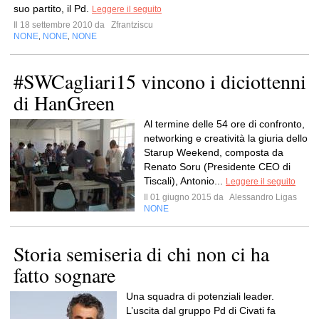
suo partito, il Pd.
Leggere il seguito
Il 18 settembre 2010 da
Zfrantziscu
NONE
NONE
NONE
,
,
#SWCagliari15 vincono i diciottenni
di HanGreen
Al termine delle 54 ore di confronto,
networking e creatività la giuria dello
Starup Weekend, composta da
Renato Soru (Presidente CEO di
Tiscali), Antonio...
Leggere il seguito
Il 01 giugno 2015 da
Alessandro Ligas
NONE
Storia semiseria di chi non ci ha
fatto sognare
Una squadra di potenziali leader.
L’uscita dal gruppo Pd di Civati fa