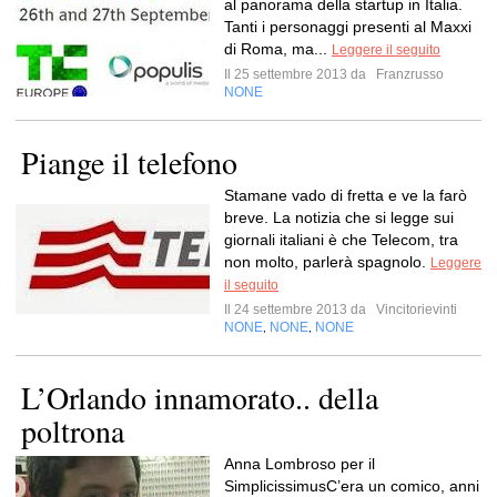
al panorama della startup in Italia.
Tanti i personaggi presenti al Maxxi
di Roma, ma...
Leggere il seguito
Il 25 settembre 2013 da
Franzrusso
NONE
Piange il telefono
Stamane vado di fretta e ve la farò
breve. La notizia che si legge sui
giornali italiani è che Telecom, tra
non molto, parlerà spagnolo.
Leggere
il seguito
Il 24 settembre 2013 da
Vincitorievinti
NONE
NONE
NONE
,
,
L’Orlando innamorato.. della
poltrona
Anna Lombroso per il
SimplicissimusC’era un comico, anni