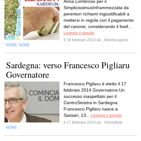
Anna Lombroso per il
SimplicissimusInframmezzata da
perentori richiami ingiustificabili a
mettersi in regola con il pagamento
del canone, considerando il livell...
Leggere il seguito
Il 18 febbraio 2014 da
Albertocapece
NONE
NONE
,
Sardegna: verso Francesco Pigliaru
Governatore
Francesco Pigliaru è eletto il 17
febbraio 2014 Governatore.Un
successo inaspettato per il
CentroSinistra in Sardegna.
Francesco Pigliaru nasce a
Sassari, 13...
Leggere il seguito
Il 17 febbraio 2014 da
Yellowflate
NONE