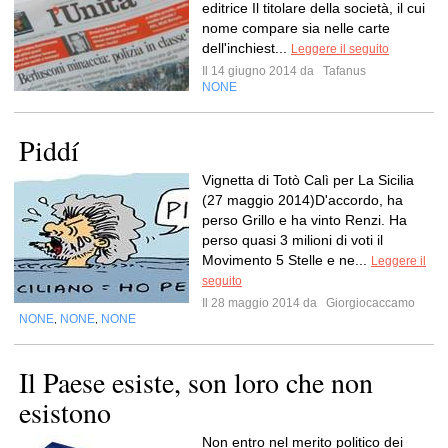
editrice Il titolare della società, il cui
nome compare sia nelle carte
dell'inchiest...
Leggere il seguito
Il 14 giugno 2014 da
Tafanus
NONE
Piddí
Vignetta di Totò Calì per La Sicilia
(27 maggio 2014)D'accordo, ha
perso Grillo e ha vinto Renzi. Ha
perso quasi 3 milioni di voti il
Movimento 5 Stelle e ne...
Leggere il
seguito
Il 28 maggio 2014 da
Giorgiocaccamo
NONE
NONE
NONE
,
,
Il Paese esiste, son loro che non
esistono
Non entro nel merito politico dei