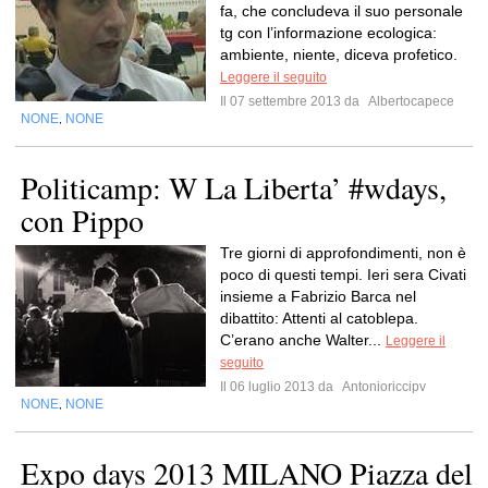
fa, che concludeva il suo personale
tg con l’informazione ecologica:
ambiente, niente, diceva profetico.
Leggere il seguito
Il 07 settembre 2013 da
Albertocapece
NONE
NONE
,
Politicamp: W La Liberta’ ‎#wdays,
con Pippo
Tre giorni di approfondimenti, non è
poco di questi tempi. Ieri sera Civati
insieme a Fabrizio Barca nel
dibattito: Attenti al catoblepa.
C’erano anche Walter...
Leggere il
seguito
Il 06 luglio 2013 da
Antonioriccipv
NONE
NONE
,
Expo days 2013 MILANO Piazza del