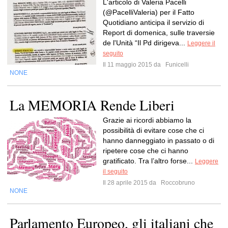
L'articolo di Valeria Pacelli
(@PacelliValeria) per il Fatto
Quotidiano anticipa il servizio di
Report di domenica, sulle traversie
de l'Unità “Il Pd dirigeva...
Leggere il
seguito
Il 11 maggio 2015 da
Funicelli
NONE
La MEMORIA Rende Liberi
Grazie ai ricordi abbiamo la
possibilità di evitare cose che ci
hanno danneggiato in passato o di
ripetere cose che ci hanno
gratificato. Tra l’altro forse...
Leggere
il seguito
Il 28 aprile 2015 da
Roccobruno
NONE
Parlamento Europeo, gli italiani che