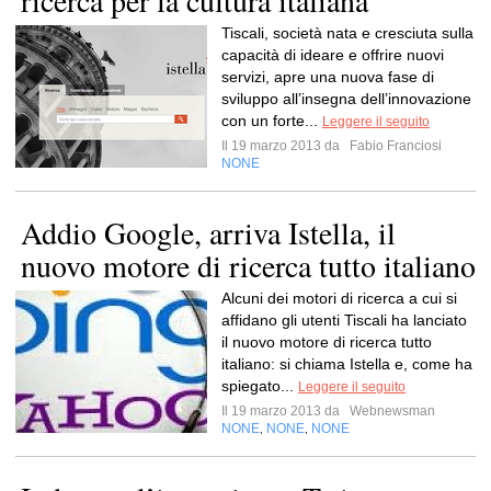
ricerca per la cultura italiana
Tiscali, società nata e cresciuta sulla
capacità di ideare e offrire nuovi
servizi, apre una nuova fase di
sviluppo all’insegna dell’innovazione
con un forte...
Leggere il seguito
Il 19 marzo 2013 da
Fabio Franciosi
NONE
Addio Google, arriva Istella, il
nuovo motore di ricerca tutto italiano
Alcuni dei motori di ricerca a cui si
affidano gli utenti Tiscali ha lanciato
il nuovo motore di ricerca tutto
italiano: si chiama Istella e, come ha
spiegato...
Leggere il seguito
Il 19 marzo 2013 da
Webnewsman
NONE
NONE
NONE
,
,