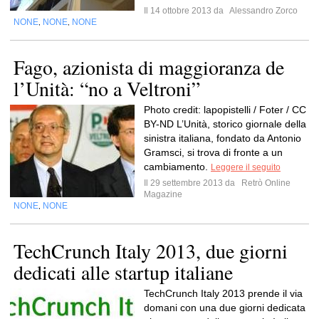
Il 14 ottobre 2013 da
Alessandro Zorco
NONE
NONE
NONE
,
,
Fago, azionista di maggioranza de
l’Unità: “no a Veltroni”
Photo credit: lapopistelli / Foter / CC
BY-ND L’Unità, storico giornale della
sinistra italiana, fondato da Antonio
Gramsci, si trova di fronte a un
cambiamento.
Leggere il seguito
Il 29 settembre 2013 da
Retrò Online
Magazine
NONE
NONE
,
TechCrunch Italy 2013, due giorni
dedicati alle startup italiane
TechCrunch Italy 2013 prende il via
domani con una due giorni dedicata