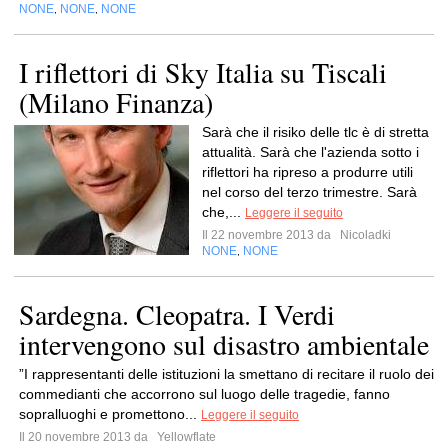
NONE
NONE
NONE
,
,
I riflettori di Sky Italia su Tiscali
(Milano Finanza)
Sarà che il risiko delle tlc è di stretta
attualità. Sarà che l'azienda sotto i
riflettori ha ripreso a produrre utili
nel corso del terzo trimestre. Sarà
che,...
Leggere il seguito
Il 22 novembre 2013 da
Nicoladki
NONE
NONE
,
Sardegna. Cleopatra. I Verdi
intervengono sul disastro ambientale
”I rappresentanti delle istituzioni la smettano di recitare il ruolo dei
commedianti che accorrono sul luogo delle tragedie, fanno
sopralluoghi e promettono...
Leggere il seguito
Il 20 novembre 2013 da
Yellowflate