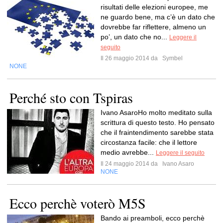
risultati delle elezioni europee, me
ne guardo bene, ma c’è un dato che
dovrebbe far riflettere, almeno un
po’, un dato che no...
Leggere il
seguito
Il 26 maggio 2014 da
Symbel
NONE
Perché sto con Tspiras
Ivano AsaroHo molto meditato sulla
scrittura di questo testo. Ho pensato
che il fraintendimento sarebbe stata
circostanza facile: che il lettore
medio avrebbe...
Leggere il seguito
Il 24 maggio 2014 da
Ivano Asaro
NONE
Ecco perchè voterò M5S
Bando ai preamboli, ecco perchè