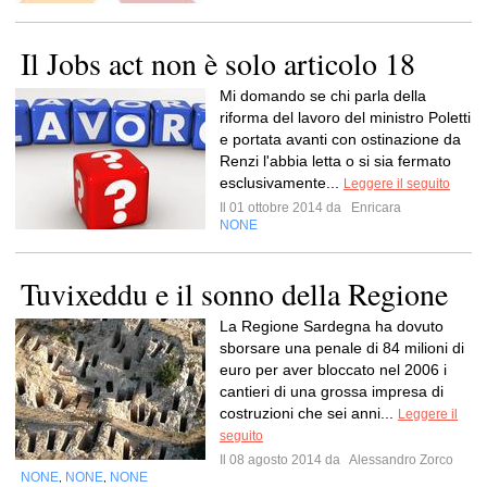
Il Jobs act non è solo articolo 18
Mi domando se chi parla della
riforma del lavoro del ministro Poletti
e portata avanti con ostinazione da
Renzi l'abbia letta o si sia fermato
esclusivamente...
Leggere il seguito
Il 01 ottobre 2014 da
Enricara
NONE
Tuvixeddu e il sonno della Regione
La Regione Sardegna ha dovuto
sborsare una penale di 84 milioni di
euro per aver bloccato nel 2006 i
cantieri di una grossa impresa di
costruzioni che sei anni...
Leggere il
seguito
Il 08 agosto 2014 da
Alessandro Zorco
NONE
NONE
NONE
,
,