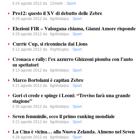
Il 24 agosto 2012 da
22metri
:
Sport
Pro12: questo il XV di debutto delle Zebre
Il 29 agosto 2012 da
Ilgrillotalpa
:
Sport
Elezioni FIR – Valsugana chiama, Gianni Amore risponde
Il 29 agosto 2012 da
Ilgrillotalpa
:
Sport
Currie Cup, si ricomincia dai Lions
Il 12 agosto 2012 da
Rightrugby
:
Sport
Cronaca e rally: l’ex azzurro Ghizzoni piomba con l’auto
su spettatori
Il 13 agosto 2012 da
Ilgrillotalpa
:
Sport
Marco Bortolami è capitan Zebre
Il 21 agosto 2012 da
Ilgrillotalpa
:
Sport
Gori ci crede e spinge i Leoni: “Treviso farà una grande
stagione”
Il 30 agosto 2012 da
Ilgrillotalpa
:
Sport
Seven femminile, ecco il primo ranking mondiale
Il 21 agosto 2012 da
Ilgrillotalpa
:
Sport
La Cina è vicina… alla Nuova Zelanda. Almeno nel Seven
Il 28 agosto 2012 da
Ilgrillotalpa
:
Sport