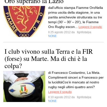
Oro superano la Lazio
dall’ufficio stampa Fiamme OroNella
prima uscita della stagione, in una
partita amichevole strutturata su tre
tempi (30’ – 30’ – 20’), le Fiamme
Oro Rugby escon...
Leggere il seguito
Il 25 agosto 2012 da
Ilgrillotalpa
NONE
I club vivono sulla Terra e la FIR
(forse) su Marte. Ma di chi è la
colpa?
di Francesco Costantino, La Meta.
Complimenti sinceri a Francesco per
la luciditàCos’è mancato al nostro
rugby negli ultimi quattro anni?
Leggere il seguito
Il 10 agosto 2012 da
Ilgrillotalpa
NONE