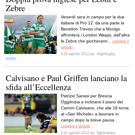
Zebre
Venerdì sera in campo per le due
italiane di Pro 12: da una parte la
Benetton Treviso che a Monigo
affronterà i London Wasps, dall'altra
le Zebre che giocherann...
Leggere il
seguito
Il 09 agosto 2012 da
Rightrugby
NONE
Calvisano e Paul Griffen lanciano la
sfida all’Eccellenza
Patrizio Sanasi per Brescia
OggiInizia a inclinarsi il piano del
Cammi Calvisano, che alle 18 torna
al «San Michele» a lavorare in
campo dopo la breve pausa...
Leggere il seguito
Il 20 agosto 2012 da
Ilgrillotalpa