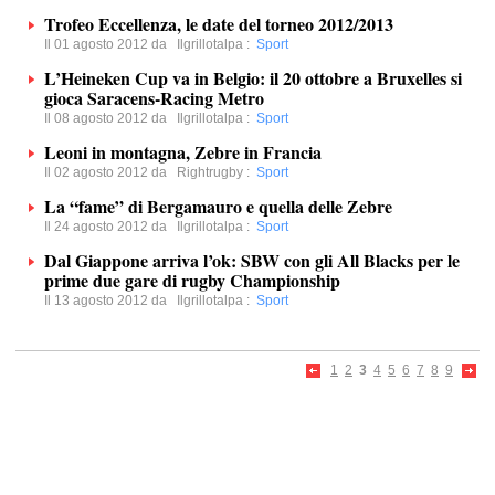
Trofeo Eccellenza, le date del torneo 2012/2013
Il 01 agosto 2012 da
Ilgrillotalpa
:
Sport
L’Heineken Cup va in Belgio: il 20 ottobre a Bruxelles si
gioca Saracens-Racing Metro
Il 08 agosto 2012 da
Ilgrillotalpa
:
Sport
Leoni in montagna, Zebre in Francia
Il 02 agosto 2012 da
Rightrugby
:
Sport
La “fame” di Bergamauro e quella delle Zebre
Il 24 agosto 2012 da
Ilgrillotalpa
:
Sport
Dal Giappone arriva l’ok: SBW con gli All Blacks per le
prime due gare di rugby Championship
Il 13 agosto 2012 da
Ilgrillotalpa
:
Sport
1
2
3
4
5
6
7
8
9