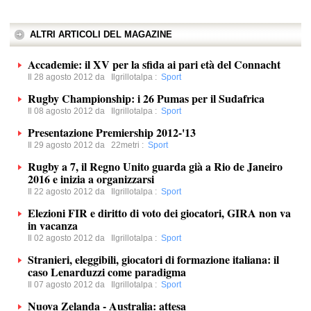
ALTRI ARTICOLI DEL MAGAZINE
Accademie: il XV per la sfida ai pari età del Connacht
Il 28 agosto 2012 da
Ilgrillotalpa
:
Sport
Rugby Championship: i 26 Pumas per il Sudafrica
Il 08 agosto 2012 da
Ilgrillotalpa
:
Sport
Presentazione Premiership 2012-'13
Il 29 agosto 2012 da
22metri
:
Sport
Rugby a 7, il Regno Unito guarda già a Rio de Janeiro
2016 e inizia a organizzarsi
Il 22 agosto 2012 da
Ilgrillotalpa
:
Sport
Elezioni FIR e diritto di voto dei giocatori, GIRA non va
in vacanza
Il 02 agosto 2012 da
Ilgrillotalpa
:
Sport
Stranieri, eleggibili, giocatori di formazione italiana: il
caso Lenarduzzi come paradigma
Il 07 agosto 2012 da
Ilgrillotalpa
:
Sport
Nuova Zelanda - Australia: attesa