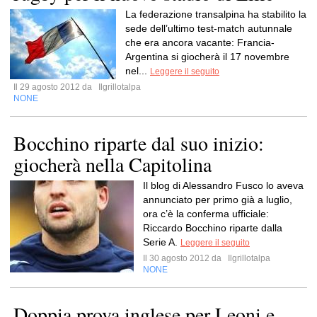
La federazione transalpina ha stabilito la
sede dell’ultimo test-match autunnale
che era ancora vacante: Francia-
Argentina si giocherà il 17 novembre
nel...
Leggere il seguito
Il 29 agosto 2012 da
Ilgrillotalpa
NONE
Bocchino riparte dal suo inizio:
giocherà nella Capitolina
Il blog di Alessandro Fusco lo aveva
annunciato per primo già a luglio,
ora c’è la conferma ufficiale:
Riccardo Bocchino riparte dalla
Serie A.
Leggere il seguito
Il 30 agosto 2012 da
Ilgrillotalpa
NONE
Doppia prova inglese per Leoni e