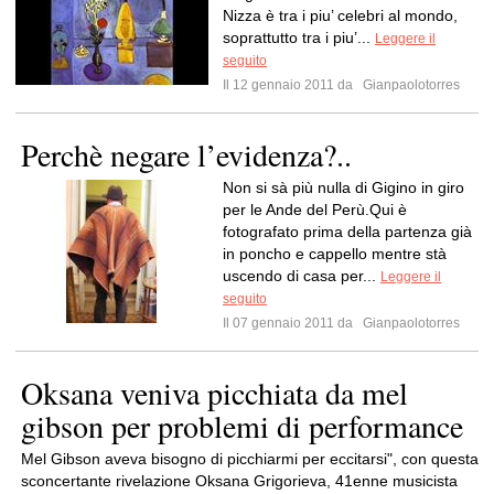
Nizza è tra i piu’ celebri al mondo,
soprattutto tra i piu’...
Leggere il
seguito
Il 12 gennaio 2011 da
Gianpaolotorres
Perchè negare l’evidenza?..
Non si sà più nulla di Gigino in giro
per le Ande del Perù.Qui è
fotografato prima della partenza già
in poncho e cappello mentre stà
uscendo di casa per...
Leggere il
seguito
Il 07 gennaio 2011 da
Gianpaolotorres
Oksana veniva picchiata da mel
gibson per problemi di performance
Mel Gibson aveva bisogno di picchiarmi per eccitarsi", con questa
sconcertante rivelazione Oksana Grigorieva, 41enne musicista