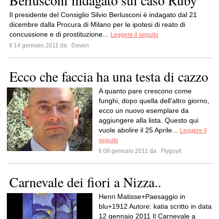
Berlusconi indagato sul caso Ruby
Il presidente del Consiglio Silvio Berlusconi è indagato dal 21
dicembre dalla Procura di Milano per le ipotesi di reato di
concussione e di prostituzione...
Leggere il seguito
Il 14 gennaio 2011 da
Daven
Ecco che faccia ha una testa di cazzo
A quanto pare crescono come
funghi, dopo quella dell'altro giorno,
ecco un nuovo esemplare da
aggiungere alla lista. Questo qui
vuole abolire il 25 Aprile...
Leggere il
seguito
Il 08 gennaio 2011 da
Flyguyit
Carnevale dei fiori a Nizza..
Henri Matisse+Paesaggio in
blu+1912 Autore: katia scritto in data
12 gennaio 2011 Il Carnevale a