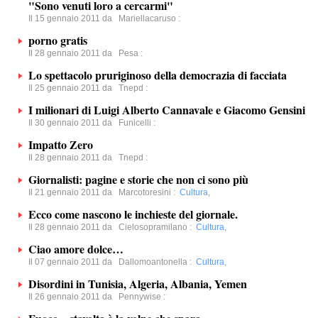
"Sono venuti loro a cercarmi"
Il 15 gennaio 2011 da
Mariellacaruso
:
porno gratis
Il 28 gennaio 2011 da
Pesa
:
Lo spettacolo pruriginoso della democrazia di facciata
Il 25 gennaio 2011 da
Tnepd
:
I milionari di Luigi Alberto Cannavale e Giacomo Gensini
Il 30 gennaio 2011 da
Funicelli
:
Impatto Zero
Il 28 gennaio 2011 da
Tnepd
:
Giornalisti: pagine e storie che non ci sono più
Il 21 gennaio 2011 da
Marcotoresini
:
Cultura
,
Ecco come nascono le inchieste del giornale.
Il 28 gennaio 2011 da
Cielosopramilano
:
Cultura
,
Ciao amore dolce…
Il 07 gennaio 2011 da
Dallomoantonella
:
Cultura
,
Disordini in Tunisia, Algeria, Albania, Yemen
Il 26 gennaio 2011 da
Pennywise
: