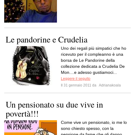
Le pandorine e Crudelia
Uno dei regali più simpatici che ho
ricevuto per il compleanno è una
borsa de Le Pandorine della
collezione dedicata a Crudelia De
Mon....e adesso gustiamoci...
Leggere il seguito
Il 31 gennaio 2011 da
Adrianakoala
Un pensionato su due vive in
povertà!!!
Come vive un pensionato, io me lo
sono chiesto spesso, con la
pensione da fame che gli danno,