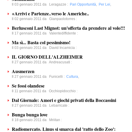
Il 03 gennaio 2011 da
Leragazze
:
Pari Opportunità
,
Per Lei
,
+Arrivi e Partenze..verso le Americhe..
Il 02 gennaio 2011 da
Gianpaolotorres
:
Berlusconi Last Mignot: un'offerta da prendere al volo!!!
Il 17 gennaio 2011 da
Valentediffidente
:
Ma sì... Basta col pessimismo!
Il 03 gennaio 2011 da
David Incamicia
:
IL GIORNO DELL'ALZHEIMER
Il 27 gennaio 2011 da
Andreacusati
:
Ausmerzen
Il 27 gennaio 2011 da
Funicelli
:
Cultura
,
Se fossi olandese
Il 11 gennaio 2011 da
Occhiopidocchio
:
Dal Giornale: Amori e giochi privati della Boccassini
Il 27 gennaio 2011 da
Lebarricate
:
Bunga bunga love
Il 18 gennaio 2011 da
Mriitan
:
Radiomercato. Linus si smarca dal 'ratto dello Zoo':