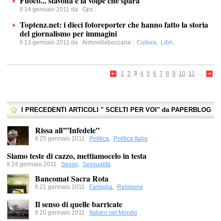
Fuoco... stavolta è la volpe che spara
Il 14 gennaio 2011 da
Gps
:
Toptenz.net: i dieci fotoreporter che hanno fatto la storia
del giornalismo per immagini
Il 13 gennaio 2011 da
Antonellabeccaria
:
Cultura
,
Libri
,
1
2
3
4
5
6
7
8
9
10
11
...
I PRECEDENTI ARTICOLI " SCELTI PER VOI" da PAPERBLOG
Rissa all’”Infedele”
Il 25 gennaio 2011
Politica
,
Politica Italia
Siamo teste di cazzo, mettiamocelo in testa
Il 24 gennaio 2011
Sesso
,
Sessualità
Bancomat Sacra Rota
Il 21 gennaio 2011
Famiglia
,
Religione
Il senso di quelle barricate
Il 20 gennaio 2011
Italiani nel Mondo