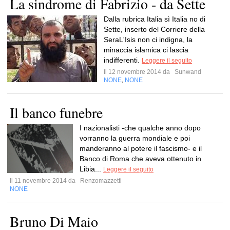
La sindrome di Fabrizio - da Sette
Dalla rubrica Italia sì Italia no di
Sette, inserto del Corriere della
SeraL'Isis non ci indigna, la
minaccia islamica ci lascia
indifferenti.
Leggere il seguito
Il 12 novembre 2014 da
Sunwand
NONE
NONE
,
Il banco funebre
I nazionalisti -che qualche anno dopo
vorranno la guerra mondiale e poi
manderanno al potere il fascismo- e il
Banco di Roma che aveva ottenuto in
Libia...
Leggere il seguito
Il 11 novembre 2014 da
Renzomazzetti
NONE
Bruno Di Maio