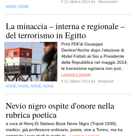
Il 31 ottobre 2014 da
Albamontori
NONE
NONE
,
La minaccia – interna e regionale –
del terrorismo in Egitto
Print PDFdi Giuseppe
Dentice*Anche dopo l’elezione di
Abdel Fattah al-Sisi a Presidente
della Repubblica nel maggio 2014,
la transizione egiziana non può...
Leggere il seguito
Il 31 ottobre 2014 da
Bloglobal
NONE
NONE
NONE
NONE
,
,
,
Nevio nigro ospite d'onore nella
rubrica poetica
a cura di Ninnj Di Stefano Busà Nevio Nigro (Tripoli 1930),
medico, già professore ordinario, poeta, vive a Torino, ma ha
compiuto i suoi studi in parte in...