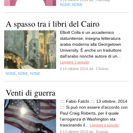
Il 16 ottobre 2014 da
Harimag
NONE
NONE
,
A spasso tra i libri del Cairo
Elliott Colla è un accademico
statunitense, insegna letteratura
araba moderna alla Georgetown
University. È anche un traduttore
dall’arabo nonché autore di un...
Leggere il seguito
Il 14 ottobre 2014 da
Chiarac
NONE
NONE
NONE
,
,
Venti di guerra
:::: Fabio Falchi :::: 13 ottobre, 2014
:::: Si può non essere d’accordo con
Paul Craig Roberts, per il quale
l’arroganza di Washington sta
trascinando il...
Leggere il seguito
Il 13 ottobre 2014 da
Eurasia