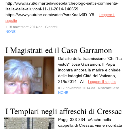
http://www.la7.it/dimartedi/video/larcheologo-settis-commenta-
litalia-delle-alluvioni-11-11-2014-140659
https://www.youtube.com/watch?v=zKaaIv6D_Y8...
Leggere il
seguito
Il 18 novembre 2014 da
Gianrelli
NONE
I Magistrati ed il Caso Garramon
Dal sito della trasmissione "Chi l'ha
visto?" Josè Garramon: Il Papa
incontra ancora la madre e chiede
delle indagini Città del Vaticano,
21/5/2014 - Al...
Leggere il seguito
Il 17 novembre 2014 da
Ritacoltellese
NONE
I Templari negli affreschi di Cressac
Pagg. 333-334: «Anche nella
cappella di Cressac viene ricordata