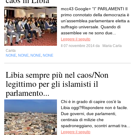
mcc43 Google+ “I” PARLAMENTI Il
primo connotato della democrazia è
un’assemblea parlamentare eletta a
suffragio universale. Quando di
assemblee ve ne sono due...
Leggere il seguito
Il 07 novembre 2014 da
Maria Carla
Canta
NONE
NONE
NONE
NONE
,
,
,
Libia sempre più nel caos/Non
legittimo per gli islamisti il
parlamento...
Chi è in grado di capire cos'è la
Libia oggi?Rispondere non è facile.
Due governi, due parlamenti,
centinaia di milizie che
spadroneggiano, scontri armati tra...
Leggere il seguito