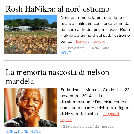
Rosh HaNikra: al nord estremo
Nord estremo si fa per dire, tutto è
relativo, intitolato così forse viene da
pensare ai freddi polari, invece Rosh
HaNikra è un nord del sud, l'estremo
punto...
Leggere il seguito
Il 22 novembre 2014 da
Sara
NONE
La memoria nascosta di nelson
mandela
Sudafrica :::: Marcella Guidoni :::: 22
novembre, 2014 :::: La
disinformazione e l’ipocrisia con cui
continua a essere celebrata la figura
di Nelson Rolihlahla...
Leggere il
seguito
Il 22 novembre 2014 da
Eurasia
NONE
NONE
NONE
,
,