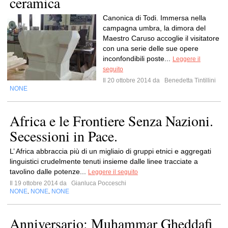
ceramica
Canonica di Todi. Immersa nella
campagna umbra, la dimora del
Maestro Caruso accoglie il visitatore
con una serie delle sue opere
inconfondibili poste...
Leggere il
seguito
Il 20 ottobre 2014 da
Benedetta Tintillini
NONE
Africa e le Frontiere Senza Nazioni.
Secessioni in Pace.
L’ Africa abbraccia più di un migliaio di gruppi etnici e aggregati
linguistici crudelmente tenuti insieme dalle linee tracciate a
tavolino dalle potenze...
Leggere il seguito
Il 19 ottobre 2014 da
Gianluca Pocceschi
NONE
NONE
NONE
,
,
Anniversario: Muhammar Gheddafi