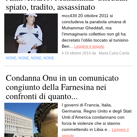
spiato, tradito, assassinato
mcc43Il 20 ottobre 2011 si
concludeva la parabola umana di
Muhammar Gheddafi, ma
l’immaginario collettivo non gli ha
decretato l’oblio toccato al tunisino
Ben...
Leggere il seguito
Il 19 ottobre 2014 da
Maria Carla Canta
NONE
NONE
NONE
NONE
,
,
,
Condanna Onu in un comunicato
congiunto della Farnesina nei
confronti di quanto...
I governi di Francia, Italia,
Germania, Regno Unito e degli Stati
Uniti d'America condannano con
forza le violenze che si stanno
commettendo in Libia e...
Leggere il
seguito