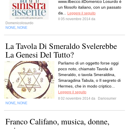
www.ilbecco.itDomenico Losurdo è
un filosofo italiano, con un passato
da...
Leggere il seguito
Il 05 novembre 2014 da
Domenicolosurdo
NONE
NONE
,
La Tavola Di Smeraldo Svelerebbe
La Genesi Del Tutto?
Parliamo di un oggetto forse oggi
poco noto, chiamato Tavola di
Smeraldo, o tavola Smeraldina,
Smaragdina Tabula, o Il segreto di
Hermes, che in modo criptico...
Leggere il seguito
Il 02 novembre 2014 da
Dariosumer
NONE
NONE
,
Franco Califano, musica, donne,