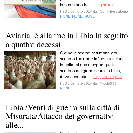
la sua storia ha...
Leggere il seguito
Il 30 dicembre 2014 da
Conflittiestrategie
NONE
NONE
NONE
,
,
Aviaria: è allarme in Libia in seguito
a quattro decessi
Già nelle scorse settimane era
scattato l' allarme influenza aviaria
in Italia, al quale segue quello
scattato nei giorni scorsi in Libia,
dove sono stati...
Leggere il seguito
Il 30 dicembre 2014 da
Nicola933
NONE
Libia /Venti di guerra sulla città di
Misurata/Attacco dei governativi
alle...