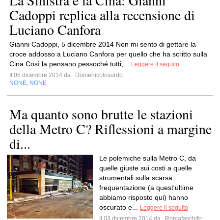
La Sinistra e la Cina: Gianni
Cadoppi replica alla recensione di
Luciano Canfora
Gianni Cadoppi, 5 dicembre 2014 Non mi sento di gettare la
croce addosso a Luciano Canfora per quello che ha scritto sulla
Cina.Così la pensano pessoché tutti,...
Leggere il seguito
Il 05 dicembre 2014 da
Domenicolosurdo
NONE
NONE
,
Ma quanto sono brutte le stazioni
della Metro C? Riflessioni a margine
di...
Le polemiche sulla Metro C, da
quelle giuste sui costi a quelle
strumentali sulla scarsa
frequentazione (a quest'ultime
abbiamo risposto qui) hanno
oscurato e...
Leggere il seguito
Il 03 dicembre 2014 da
Romafaschifo