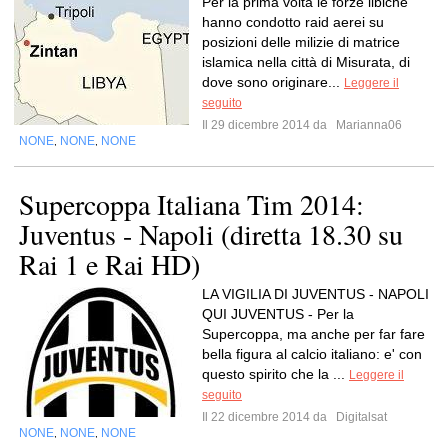
Per la prima volta le forze libiche
hanno condotto raid aerei su
posizioni delle milizie di matrice
islamica nella città di Misurata, di
dove sono originare...
Leggere il
seguito
Il 29 dicembre 2014 da
Marianna06
NONE
NONE
NONE
,
,
Supercoppa Italiana Tim 2014:
Juventus - Napoli (diretta 18.30 su
Rai 1 e Rai HD)
LA VIGILIA DI JUVENTUS - NAPOLI
QUI JUVENTUS - Per la
Supercoppa, ma anche per far fare
bella figura al calcio italiano: e' con
questo spirito che la ...
Leggere il
seguito
Il 22 dicembre 2014 da
Digitalsat
NONE
NONE
NONE
,
,