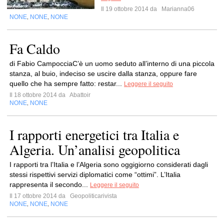
Il 19 ottobre 2014 da
Marianna06
NONE
NONE
NONE
,
,
Fa Caldo
di Fabio CampocciaC’è un uomo seduto all’interno di una piccola
stanza, al buio, indeciso se uscire dalla stanza, oppure fare
quello che ha sempre fatto: restar...
Leggere il seguito
Il 18 ottobre 2014 da
Abattoir
NONE
NONE
,
I rapporti energetici tra Italia e
Algeria. Un’analisi geopolitica
I rapporti tra l’Italia e l’Algeria sono oggigiorno considerati dagli
stessi rispettivi servizi diplomatici come “ottimi”. L’Italia
rappresenta il secondo...
Leggere il seguito
Il 17 ottobre 2014 da
Geopoliticarivista
NONE
NONE
NONE
,
,