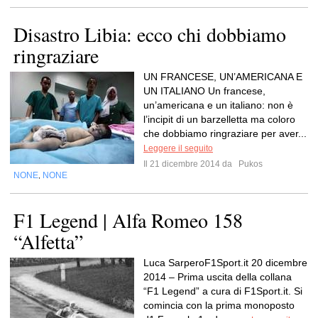
Disastro Libia: ecco chi dobbiamo
ringraziare
UN FRANCESE, UN’AMERICANA E
UN ITALIANO Un francese,
un’americana e un italiano: non è
l’incipit di un barzelletta ma coloro
che dobbiamo ringraziare per aver...
Leggere il seguito
Il 21 dicembre 2014 da
Pukos
NONE
NONE
,
F1 Legend | Alfa Romeo 158
“Alfetta”
Luca SarperoF1Sport.it 20 dicembre
2014 – Prima uscita della collana
“F1 Legend” a cura di F1Sport.it. Si
comincia con la prima monoposto