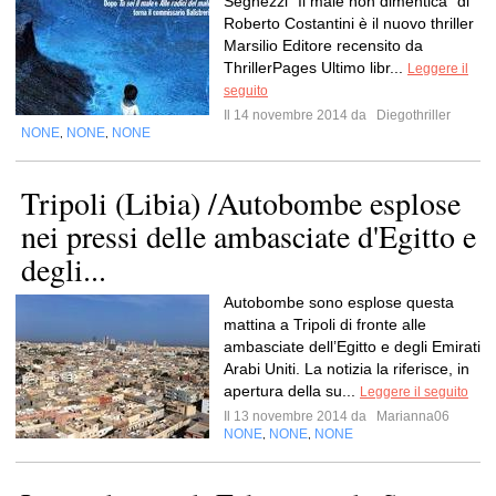
Seghezzi "Il male non dimentica" di
Roberto Costantini è il nuovo thriller
Marsilio Editore recensito da
ThrillerPages Ultimo libr...
Leggere il
seguito
Il 14 novembre 2014 da
Diegothriller
NONE
NONE
NONE
,
,
Tripoli (Libia) /Autobombe esplose
nei pressi delle ambasciate d'Egitto e
degli...
Autobombe sono esplose questa
mattina a Tripoli di fronte alle
ambasciate dell’Egitto e degli Emirati
Arabi Uniti. La notizia la riferisce, in
apertura della su...
Leggere il seguito
Il 13 novembre 2014 da
Marianna06
NONE
NONE
NONE
,
,