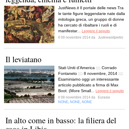
JustNews.it Il portale delle news Tra
le tante figure leggendarie nate dalla
mitologia greca, un gruppo di donne
ha cercato di ribaltare i ruoli e di
manifestar...
Leggere il seguito
Il 09 novembre 2014 da
Justnewsitpietro
Il leviatano
Stati Uniti d'America :::: Corrado
Fontaneto :::: 8 novembre, 2014 ::::
Esaminiamo oggi un interessante
articolo pubblicato a firma di Max
Boot. (More Small...
Leggere il seguito
Il 08 novembre 2014 da
Eurasia
NONE
NONE
NONE
,
,
In alto come in basso: la filiera del
caos in Libia