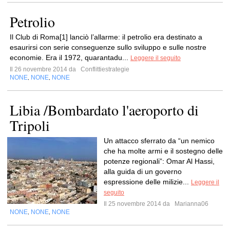
Petrolio
Il Club di Roma[1] lanciò l’allarme: il petrolio era destinato a
esaurirsi con serie conseguenze sullo sviluppo e sulle nostre
economie. Era il 1972, quarantadu...
Leggere il seguito
Il 26 novembre 2014 da
Conflittiestrategie
NONE
NONE
NONE
,
,
Libia /Bombardato l'aeroporto di
Tripoli
Un attacco sferrato da “un nemico
che ha molte armi e il sostegno delle
potenze regionali”: Omar Al Hassi,
alla guida di un governo
espressione delle milizie...
Leggere il
seguito
Il 25 novembre 2014 da
Marianna06
NONE
NONE
NONE
,
,