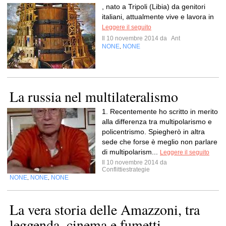
, nato a Tripoli (Libia) da genitori
italiani, attualmente vive e lavora in
Leggere il seguito
Il 10 novembre 2014 da
Ant
NONE
NONE
,
La russia nel multilateralismo
1. Recentemente ho scritto in merito
alla differenza tra multipolarismo e
policentrismo. Spiegherò in altra
sede che forse è meglio non parlare
di multipolarism...
Leggere il seguito
Il 10 novembre 2014 da
Conflittiestrategie
NONE
NONE
NONE
,
,
La vera storia delle Amazzoni, tra
leggenda, cinema e fumetti