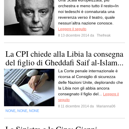
Una Scala europeizzata, più
orchestra e meno tutto il resto«In
noi tedeschi è connaturata una
reverenza verso il teatro, quale
nessun’altra nazione conosce.
Leggere il seguito
Il 13 dicembre 2014 da
Thefreak
La CPI chiede alla Libia la consegna
del figlio di Gheddafi Saif al-Islam...
La Corte penale internazionale è
ricorsa al Consiglio di sicurezza
delle Nazioni Unite, deplorando che
la Libia non gli abbia ancora
consegnato il figlio del...
Leggere il
seguito
Il 11 dicembre 2014 da
Marianna06
NONE
NONE
NONE
,
,