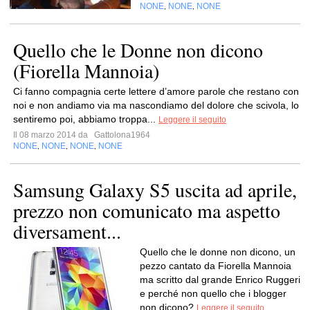
NONE
NONE
NONE
,
,
Quello che le Donne non dicono
(Fiorella Mannoia)
Ci fanno compagnia certe lettere d’amore parole che restano con
noi e non andiamo via ma nascondiamo del dolore che scivola, lo
sentiremo poi, abbiamo troppa...
Leggere il seguito
Il 08 marzo 2014 da
Gattolona1964
NONE
NONE
NONE
NONE
,
,
,
Samsung Galaxy S5 uscita ad aprile,
prezzo non comunicato ma aspetto
diversament...
Quello che le donne non dicono, un
pezzo cantato da Fiorella Mannoia
ma scritto dal grande Enrico Ruggeri
e perché non quello che i blogger
non dicono?
Leggere il seguito