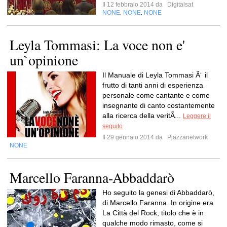
Il 12 febbraio 2014 da
Digitalsat
NONE
NONE
NONE
,
,
Leyla Tommasi: La voce non e'
un`opinione
Il Manuale di Leyla Tommasi Ã¨ il
frutto di tanti anni di esperienza
personale come cantante e come
insegnante di canto costantemente
alla ricerca della veritÃ...
Leggere il
seguito
Il 29 gennaio 2014 da
Pjazzanetwork
NONE
Marcello Faranna-Abbaddarò
Ho seguito la genesi di Abbaddarò,
di Marcello Faranna. In origine era
La Città del Rock, titolo che è in
qualche modo rimasto, come si