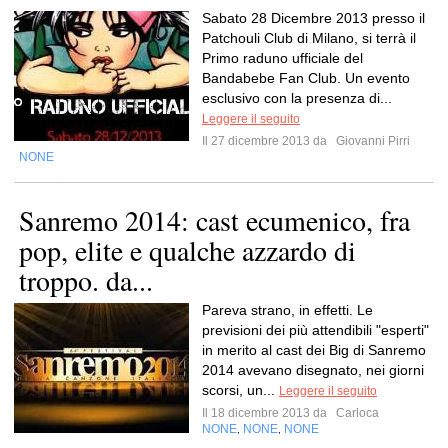
Sabato 28 Dicembre 2013 presso il
Patchouli Club di Milano, si terrà il
Primo raduno ufficiale del
Bandabebe Fan Club. Un evento
esclusivo con la presenza di...
Leggere il seguito
Il 27 dicembre 2013 da
Giovanni Pirri
NONE
Sanremo 2014: cast ecumenico, fra
pop, elite e qualche azzardo di
troppo. da...
Pareva strano, in effetti. Le
previsioni dei più attendibili "esperti"
in merito al cast dei Big di Sanremo
2014 avevano disegnato, nei giorni
scorsi, un...
Leggere il seguito
Il 18 dicembre 2013 da
Carloca
NONE
NONE
NONE
,
,