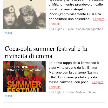
di Milano mentre prendevo un caffè
con il mio amico Angelo
Piccioli,improvvisamente lui si alza
per salutare una splendida...
Leggere
il seguito
Il 14 luglio 2014 da
Goodmorningumbria
NONE
Coca-cola summer festival e la
rivincita di emma
La prima tappa della kermesse è
stata vinta proprio da lei, Emma
Marrone con la canzone "La mia
città". Dopo aver portato questa
stessa canzone, con poco...
Leggere
il seguito
Il 09 luglio 2014 da
Metamorphose
NONE