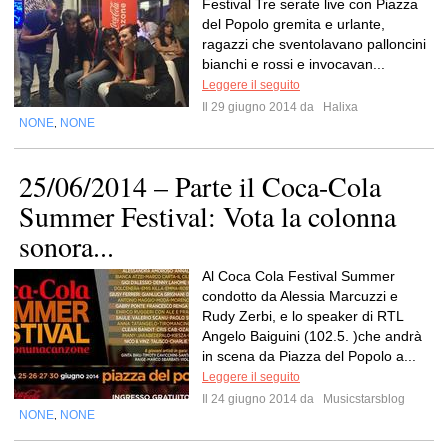
Festival Tre serate live con Piazza
del Popolo gremita e urlante,
ragazzi che sventolavano palloncini
bianchi e rossi e invocavan...
Leggere il seguito
Il 29 giugno 2014 da
Halixa
NONE
NONE
,
25/06/2014 – Parte il Coca-Cola
Summer Festival: Vota la colonna
sonora...
Al Coca Cola Festival Summer
condotto da Alessia Marcuzzi e
Rudy Zerbi, e lo speaker di RTL
Angelo Baiguini (102.5. )che andrà
in scena da Piazza del Popolo a...
Leggere il seguito
Il 24 giugno 2014 da
Musicstarsblog
NONE
NONE
,