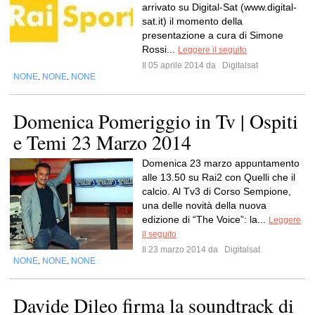
arrivato su Digital-Sat (www.digital-
sat.it) il momento della
presentazione a cura di Simone
Rossi...
Leggere il seguito
Il 05 aprile 2014 da
Digitalsat
NONE
NONE
NONE
,
,
Domenica Pomeriggio in Tv | Ospiti
e Temi 23 Marzo 2014
Domenica 23 marzo appuntamento
alle 13.50 su Rai2 con Quelli che il
calcio. Al Tv3 di Corso Sempione,
una delle novità della nuova
edizione di “The Voice”: la...
Leggere
il seguito
Il 23 marzo 2014 da
Digitalsat
NONE
NONE
NONE
,
,
Davide Dileo firma la soundtrack di