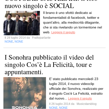
nuovo singolo è SOCIAL
Il brano è uno sfottò dedicato ai
fondamentalisti di facebook, twitter e
quant’altro, alla mediocrità dilagante,
che si sta rivelando un tormentone nel
web.
Leggere il seguito
Il 28 luglio 2014 da
Fraltoparlante
NONE
NONE
,
I Sonohra pubblicato il video del
singolo Cos’è La Felicità, tour e
appuntamenti.
E’ stato pubblicato mercoledì 23
luglio 2014, il nuovo videoclip
ufficiale dei Sonohra, realizzato per
il singolo Cos’è La Felicità, estratto
dal nuovo...
Leggere il seguito
Il 26 luglio 2014 da
Musicstarsblog
NONE
NONE
,