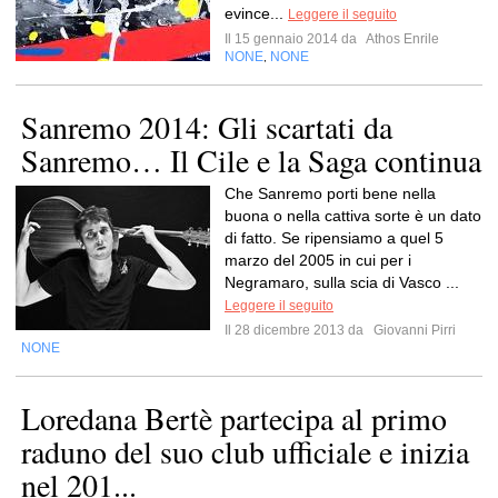
evince...
Leggere il seguito
Il 15 gennaio 2014 da
Athos Enrile
NONE
NONE
,
Sanremo 2014: Gli scartati da
Sanremo… Il Cile e la Saga continua
Che Sanremo porti bene nella
buona o nella cattiva sorte è un dato
di fatto. Se ripensiamo a quel 5
marzo del 2005 in cui per i
Negramaro, sulla scia di Vasco ...
Leggere il seguito
Il 28 dicembre 2013 da
Giovanni Pirri
NONE
Loredana Bertè partecipa al primo
raduno del suo club ufficiale e inizia
nel 201...