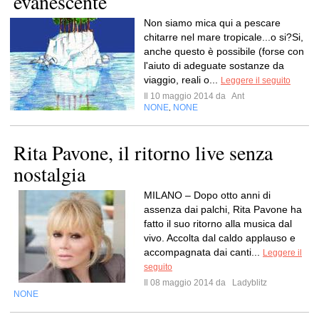
evanescente
Non siamo mica qui a pescare
chitarre nel mare tropicale...o si?Si,
anche questo è possibile (forse con
l'aiuto di adeguate sostanze da
viaggio, reali o...
Leggere il seguito
Il 10 maggio 2014 da
Ant
NONE
NONE
,
Rita Pavone, il ritorno live senza
nostalgia
MILANO – Dopo otto anni di
assenza dai palchi, Rita Pavone ha
fatto il suo ritorno alla musica dal
vivo. Accolta dal caldo applauso e
accompagnata dai canti...
Leggere il
seguito
Il 08 maggio 2014 da
Ladyblitz
NONE