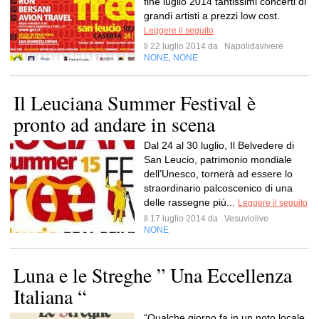
fine luglio 2014 tantissimi concerti di
grandi artisti a prezzi low cost.
Leggere il seguito
Il 22 luglio 2014 da
Napolidavivere
NONE
NONE
,
Il Leuciana Summer Festival è
pronto ad andare in scena
Dal 24 al 30 luglio, Il Belvedere di
San Leucio, patrimonio mondiale
dell’Unesco, tornerà ad essere lo
straordinario palcoscenico di una
delle rassegne più...
Leggere il seguito
Il 17 luglio 2014 da
Vesuviolive
NONE
Luna e le Streghe ” Una Eccellenza
Italiana “
“Qualche giorno fa in un noto locale