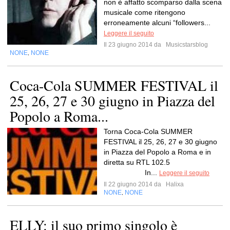
non è affatto scomparso dalla scena
musicale come ritengono
erroneamente alcuni “followers...
Leggere il seguito
Il 23 giugno 2014 da
Musicstarsblog
NONE
NONE
,
Coca-Cola SUMMER FESTIVAL il
25, 26, 27 e 30 giugno in Piazza del
Popolo a Roma...
Torna Coca-Cola SUMMER
FESTIVAL il 25, 26, 27 e 30 giugno
in Piazza del Popolo a Roma e in
diretta su RTL 102.5
In...
Leggere il seguito
Il 22 giugno 2014 da
Halixa
NONE
NONE
,
ELLY: il suo primo singolo è