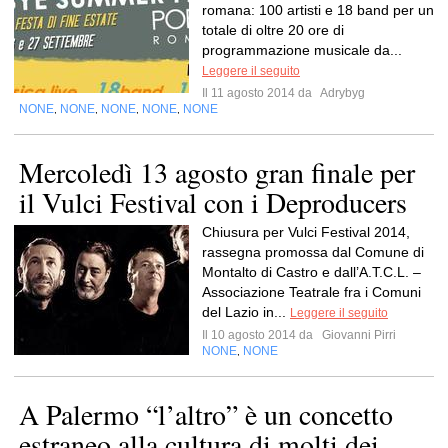
romana: 100 artisti e 18 band per un
totale di oltre 20 ore di
programmazione musicale da...
Leggere il seguito
Il 11 agosto 2014 da
Adrybyg
NONE
NONE
NONE
NONE
NONE
,
,
,
,
Mercoledì 13 agosto gran finale per
il Vulci Festival con i Deproducers
Chiusura per Vulci Festival 2014,
rassegna promossa dal Comune di
Montalto di Castro e dall’A.T.C.L. –
Associazione Teatrale fra i Comuni
del Lazio in...
Leggere il seguito
Il 10 agosto 2014 da
Giovanni Pirri
NONE
NONE
,
A Palermo “l’altro” è un concetto
estraneo alla cultura di molti dei