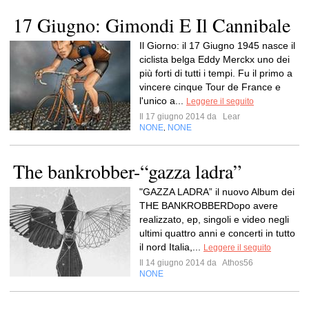
17 Giugno: Gimondi E Il Cannibale
Il Giorno: il 17 Giugno 1945 nasce il
ciclista belga Eddy Merckx uno dei
più forti di tutti i tempi. Fu il primo a
vincere cinque Tour de France e
l'unico a...
Leggere il seguito
Il 17 giugno 2014 da
Lear
NONE
NONE
,
The bankrobber-“gazza ladra”
"GAZZA LADRA” il nuovo Album dei
THE BANKROBBERDopo avere
realizzato, ep, singoli e video negli
ultimi quattro anni e concerti in tutto
il nord Italia,...
Leggere il seguito
Il 14 giugno 2014 da
Athos56
NONE