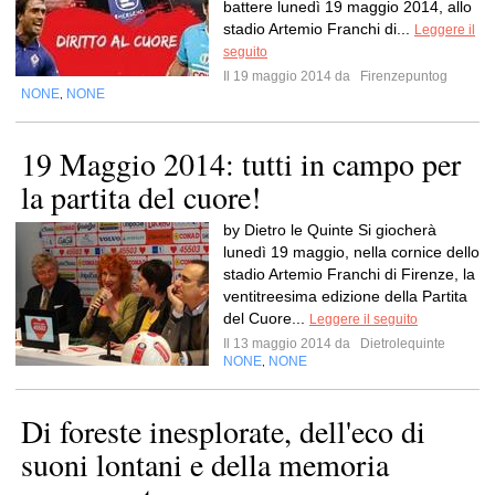
battere lunedì 19 maggio 2014, allo
stadio Artemio Franchi di...
Leggere il
seguito
Il 19 maggio 2014 da
Firenzepuntog
NONE
NONE
,
19 Maggio 2014: tutti in campo per
la partita del cuore!
by Dietro le Quinte Si giocherà
lunedì 19 maggio, nella cornice dello
stadio Artemio Franchi di Firenze, la
ventitreesima edizione della Partita
del Cuore...
Leggere il seguito
Il 13 maggio 2014 da
Dietrolequinte
NONE
NONE
,
Di foreste inesplorate, dell'eco di
suoni lontani e della memoria