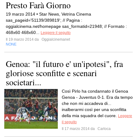
Presto Farà Giorno
19 marzo 2014 • Star News, Vetrina Cinema
sas_pageid='51139/389819'; // Pagina :
oggialcinema.net/homepage sas_formatid=21948; // Formato :
468x60 468x60...
Leggere il seguito
Il 19 marzo 2014 da
Oggialcinemanet
NONE
Genoa: "il futuro e' un'ipotesi", fra
gloriose sconfitte e scenari
societari...
Così Pirlo ha condannato il Genoa
Genoa - Juventus 0-1. Era da tempo
che non mi accadeva di...
inalberarmi così per una sconfitta
della mia squadra del cuore.
Leggere
il seguito
Il 17 marzo 2014 da
Carloca