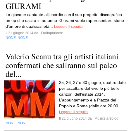
GIURAMI
La giovane cantante all’esordio con il suo progetto discografico:
un ep che uscirà in autunno. Giurami vuole rappresentare storie
d’amore di qualsiasi età...
Leggere il seguito
Il 21 giugno 2014 da
Fraltoparlante
NONE
NONE
,
Valerio Scanu tra gli artisti italiani
confermati che saliranno sul palco
del...
25, 26, 27 e 30 giugno, quattro date
per ascoltare dal vivo le più belle
canzoni dell’estate 2014.
L’appuntamento è a Piazza del
Popolo a Roma (dalle ore 20.00 ...
Leggere il seguito
Il 21 giugno 2014 da
Musicstarsblog
NONE
NONE
,