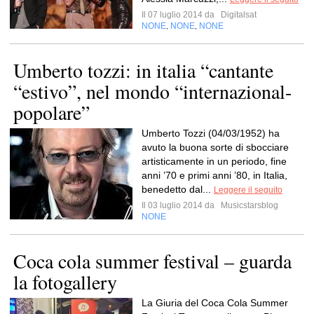
Il 07 luglio 2014 da
Digitalsat
NONE
NONE
NONE
,
,
Umberto tozzi: in italia “cantante
“estivo”, nel mondo “internazional-
popolare”
Umberto Tozzi (04/03/1952) ha
avuto la buona sorte di sbocciare
artisticamente in un periodo, fine
anni ’70 e primi anni ’80, in Italia,
benedetto dal...
Leggere il seguito
Il 03 luglio 2014 da
Musicstarsblog
NONE
Coca cola summer festival – guarda
la fotogallery
La Giuria del Coca Cola Summer