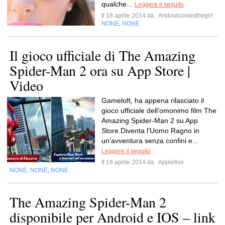
qualche...
Leggere il seguito
Il 18 aprile 2014 da
Andoutcomesthegirl
NONE
NONE
,
Il gioco ufficiale di The Amazing
Spider-Man 2 ora su App Store |
Video
Gameloft, ha appena rilasciato il
gioco ufficiale dell’omonimo film The
Amazing Spider-Man 2 su App
Store.Diventa l’Uomo Ragno in
un’avventura senza confini e...
Leggere il seguito
Il 18 aprile 2014 da
Applefive
NONE
NONE
NONE
,
,
The Amazing Spider-Man 2
disponibile per Android e IOS – link