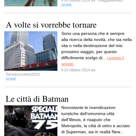
Il 30 ottobre 2014 da
Viaggiarenews
NONE
A volte si vorrebbe tornare
Sono una persona che è sempre
alla ricerca della novità, che sia nella
vita o nella destinazione del mio
prossimo viaggio, per questo
difficilmente scelgo di...
Leggere il
seguito
Il 22 ottobre 2014 da
Senzazucchero2012
NONE
Le città di Batman
Nonostante le rivendicazioni
turistiche dell'omonima città
dell'Illinois, è risaputo che
Metropolis, la città di vetro e acciaio
di Superman, sia in realtà New...