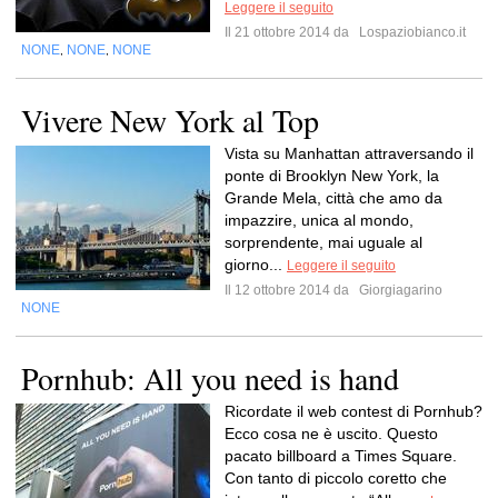
Leggere il seguito
Il 21 ottobre 2014 da
Lospaziobianco.it
NONE
NONE
NONE
,
,
Vivere New York al Top
Vista su Manhattan attraversando il
ponte di Brooklyn New York, la
Grande Mela, città che amo da
impazzire, unica al mondo,
sorprendente, mai uguale al
giorno...
Leggere il seguito
Il 12 ottobre 2014 da
Giorgiagarino
NONE
Pornhub: All you need is hand
Ricordate il web contest di Pornhub?
Ecco cosa ne è uscito. Questo
pacato billboard a Times Square.
Con tanto di piccolo coretto che