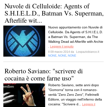
Nuvole di Celluloide: Agents of
S.H.I.E.L.D., Batman Vs. Superman,
Afterlife wit...
Nuovo appuntamento con Nuvole di
Celluloide. Da Agents of S.H.I.E.L.D.
a Batman Vs. Superman, da The
Walking Dead ad Afterlife with Archie
.
Leggere il seguito
Il 09 marzo 2014 da
Lospaziobianco.it
NONE
NONE
NONE
,
,
Roberto Saviano: "scrivere di
cocaina è come farne uso"
Roberto Saviano, sette anni dopo
"Gomorra" torna con il romanzo-
verità "Zero Zero Zero", Feltrinelli
Editore, un viaggio nell'inferno della
cocaina: "Scrivere d...
Leggere il