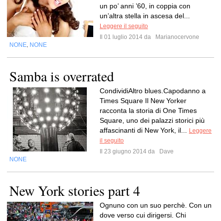
un po’ anni ’60, in coppia con
un’altra stella in ascesa del...
Leggere il seguito
Il 01 luglio 2014 da
Marianocervone
NONE
NONE
,
Samba is overrated
CondividiAltro blues.Capodanno a
Times Square Il New Yorker
racconta la storia di One Times
Square, uno dei palazzi storici più
affascinanti di New York, il...
Leggere
il seguito
Il 23 giugno 2014 da
Dave
NONE
New York stories part 4
Ognuno con un suo perchè. Con un
dove verso cui dirigersi. Chi