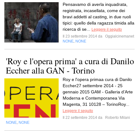
Pensavamo di averla inquadrata,
registrata, incasellata, come dei
bravi addetti al casting, in due ruoli
tipici: quello della ragazza timida alla
ricerca di se...
Leggere il seguito
Il 23 settembre 2014 da
Oggialcinemanet
NONE
NONE
,
'Roy e l'opera prima' a cura di Danilo
Eccher alla GAN - Torino
Roy e l'opera primaa cura di Danilo
Eccher27 settembre 2014 - 25
gennaio 2015 GAM - Galleria d'Arte
Moderna e Contemporanea Via
Magenta, 31 10128 – TorinoRoy...
Leggere il seguito
Il 22 settembre 2014 da
Roberto Milani
NONE
NONE
,