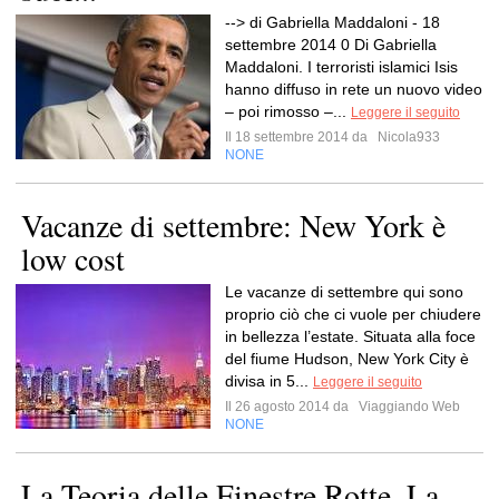
--> di Gabriella Maddaloni - 18
settembre 2014 0 Di Gabriella
Maddaloni. I terroristi islamici Isis
hanno diffuso in rete un nuovo video
– poi rimosso –...
Leggere il seguito
Il 18 settembre 2014 da
Nicola933
NONE
Vacanze di settembre: New York è
low cost
Le vacanze di settembre qui sono
proprio ciò che ci vuole per chiudere
in bellezza l’estate. Situata alla foce
del fiume Hudson, New York City è
divisa in 5...
Leggere il seguito
Il 26 agosto 2014 da
Viaggiando Web
NONE
La Teoria delle Finestre Rotte. La