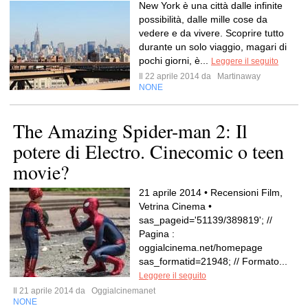
New York è una città dalle infinite
possibilità, dalle mille cose da
vedere e da vivere. Scoprire tutto
durante un solo viaggio, magari di
pochi giorni, è...
Leggere il seguito
Il 22 aprile 2014 da
Martinaway
NONE
The Amazing Spider-man 2: Il
potere di Electro. Cinecomic o teen
movie?
21 aprile 2014 • Recensioni Film,
Vetrina Cinema •
sas_pageid='51139/389819'; //
Pagina :
oggialcinema.net/homepage
sas_formatid=21948; // Formato...
Leggere il seguito
Il 21 aprile 2014 da
Oggialcinemanet
NONE