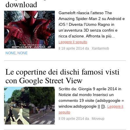
download
Gameloft rilascia l’atteso The
Amazing Spider-Man 2 su Android e
iOS ! Diventa l’Uomo Ragno in
un’avventura 3D senza confini e
ricca d’azione. Affronta la più...
Leggere il seguito
Il 18 aprile 2014 da
Xantarmob
NONE
NONE
,
Le copertine dei dischi famosi visti
con Google Street View
Scritto da: Giorgia 9 aprile 2014 in
Notizie dal mondo Inserisci un
commento 19 visite (adsbygoogle =
window.adsbygoogle || []).
Leggere il
seguito
Il 09 aprile 2014 da
Moveup