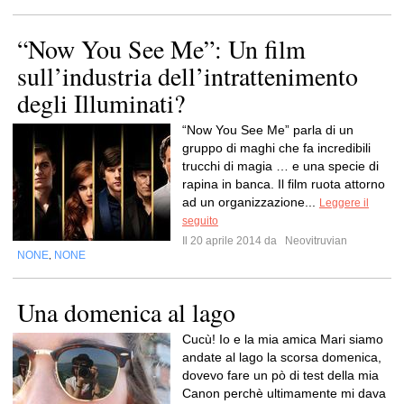
“Now You See Me”: Un film
sull’industria dell’intrattenimento
degli Illuminati?
“Now You See Me” parla di un
gruppo di maghi che fa incredibili
trucchi di magia … e una specie di
rapina in banca. Il film ruota attorno
ad un organizzazione...
Leggere il
seguito
Il 20 aprile 2014 da
Neovitruvian
NONE
NONE
,
Una domenica al lago
Cucù! Io e la mia amica Mari siamo
andate al lago la scorsa domenica,
dovevo fare un pò di test della mia
Canon perchè ultimamente mi dava