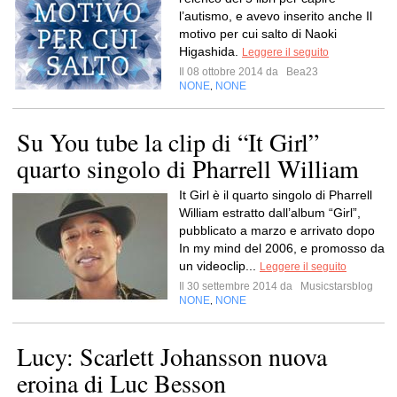
l’autismo, e avevo inserito anche Il
motivo per cui salto di Naoki
Higashida.
Leggere il seguito
Il 08 ottobre 2014 da
Bea23
NONE
NONE
,
Su You tube la clip di “It Girl”
quarto singolo di Pharrell William
It Girl è il quarto singolo di Pharrell
William estratto dall’album “Girl”,
pubblicato a marzo e arrivato dopo
In my mind del 2006, e promosso da
un videoclip...
Leggere il seguito
Il 30 settembre 2014 da
Musicstarsblog
NONE
NONE
,
Lucy: Scarlett Johansson nuova
eroina di Luc Besson