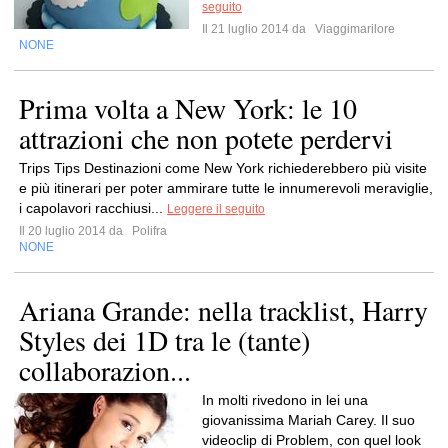
seguito
Il 21 luglio 2014 da
Viaggimarilore
NONE
Prima volta a New York: le 10
attrazioni che non potete perdervi
Trips Tips Destinazioni come New York richiederebbero più visite
e più itinerari per poter ammirare tutte le innumerevoli meraviglie,
i capolavori racchiusi...
Leggere il seguito
Il 20 luglio 2014 da
Polifra
NONE
Ariana Grande: nella tracklist, Harry
Styles dei 1D tra le (tante)
collaborazion...
In molti rivedono in lei una
giovanissima Mariah Carey. Il suo
videoclip di Problem, con quel look