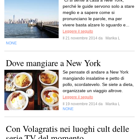
“Ci si sente a casa a New York,
perché le guide servono solo a stare
meglio e a sapere come si
pronunciano le parole, ma per
vivere basta alzare lo sguardo e...
Leggere il seguito
Il 21 novembre 2014 da
Marika L
NONE
Dove mangiare a New York
Se pensate di andare a New York
mangiando insalatine e petto di
pollo, scordatevelo. Se siete a dieta,
organizzate un viaggio altrove.
Leggere il seguito
Il 19 novembre 2014 da
Marika L
NONE
Con Volagratis nei luoghi cult delle
serie TV del momento