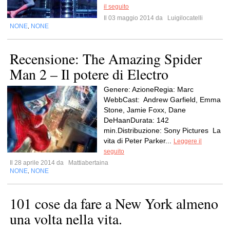
il seguito
Il 03 maggio 2014 da
Luigilocatelli
NONE
NONE
,
Recensione: The Amazing Spider
Man 2 – Il potere di Electro
Genere: AzioneRegia: Marc
WebbCast: Andrew Garfield, Emma
Stone, Jamie Foxx, Dane
DeHaanDurata: 142
min.Distribuzione: Sony Pictures La
vita di Peter Parker...
Leggere il
seguito
Il 28 aprile 2014 da
Mattiabertaina
NONE
NONE
,
101 cose da fare a New York almeno
una volta nella vita.