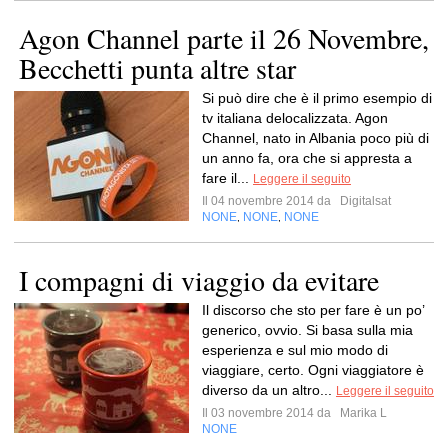
Agon Channel parte il 26 Novembre,
Becchetti punta altre star
Si può dire che è il primo esempio di
tv italiana delocalizzata. Agon
Channel, nato in Albania poco più di
un anno fa, ora che si appresta a
fare il...
Leggere il seguito
Il 04 novembre 2014 da
Digitalsat
NONE
NONE
NONE
,
,
I compagni di viaggio da evitare
Il discorso che sto per fare è un po’
generico, ovvio. Si basa sulla mia
esperienza e sul mio modo di
viaggiare, certo. Ogni viaggiatore è
diverso da un altro...
Leggere il seguito
Il 03 novembre 2014 da
Marika L
NONE