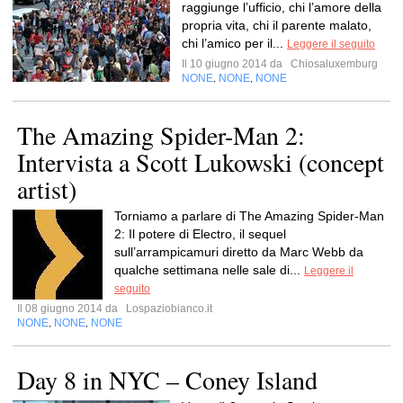
raggiunge l’ufficio, chi l’amore della
propria vita, chi il parente malato,
chi l’amico per il...
Leggere il seguito
Il 10 giugno 2014 da
Chiosaluxemburg
NONE
NONE
NONE
,
,
The Amazing Spider-Man 2:
Intervista a Scott Lukowski (concept
artist)
Torniamo a parlare di The Amazing Spider-Man
2: Il potere di Electro, il sequel
sull’arrampicamuri diretto da Marc Webb da
qualche settimana nelle sale di...
Leggere il
seguito
Il 08 giugno 2014 da
Lospaziobianco.it
NONE
NONE
NONE
,
,
Day 8 in NYC – Coney Island