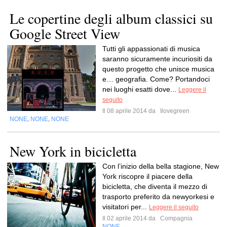
Le copertine degli album classici su
Google Street View
Tutti gli appassionati di musica
saranno sicuramente incuriositi da
questo progetto che unisce musica
e… geografia. Come? Portandoci
nei luoghi esatti dove...
Leggere il
seguito
Il 08 aprile 2014 da
Ilovegreen
NONE
NONE
NONE
,
,
New York in bicicletta
Con l’inizio della bella stagione, New
York riscopre il piacere della
bicicletta, che diventa il mezzo di
trasporto preferito da newyorkesi e
visitatori per...
Leggere il seguito
Il 02 aprile 2014 da
Compagnia
NONE