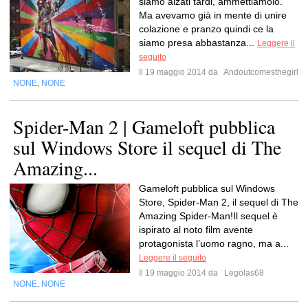
siamo alzati tardi, ammettiamolo.
Ma avevamo già in mente di unire
colazione e pranzo quindi ce la
siamo presa abbastanza...
Leggere il
seguito
Il 19 maggio 2014 da
Andoutcomesthegirl
NONE
NONE
,
Spider-Man 2 | Gameloft pubblica
sul Windows Store il sequel di The
Amazing...
Gameloft pubblica sul Windows
Store, Spider-Man 2, il sequel di The
Amazing Spider-Man!Il sequel è
ispirato al noto film avente
protagonista l’uomo ragno, ma a...
Leggere il seguito
Il 19 maggio 2014 da
Legolas68
NONE
NONE
,