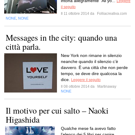
intona allegramente “All yo...
Leggere
il seguito
Il 11 ottobre 2014 da
Folliacreativa.com
NONE
NONE
,
Messages in the city: quando una
città parla.
New York non rimane in silenzio
neanche quando il silenzio c’è
davvero. È una città che non perde
tempo, se deve dire qualcosa la
dice.
Leggere il seguito
Il 08 ottobre 2014 da
Martinaway
NONE
Il motivo per cui salto – Naoki
Higashida
Qualche mese fa avevo fatto
l’elenco dei 5 libri per capire