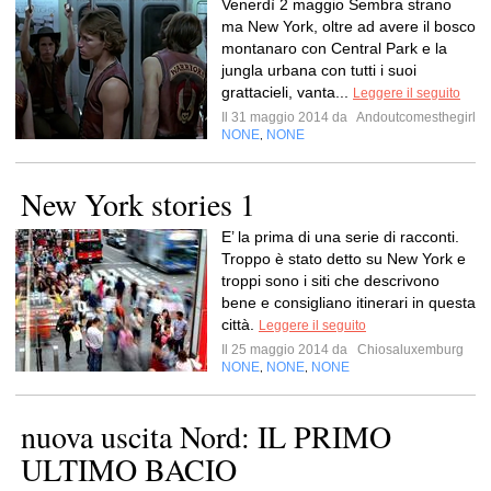
Venerdì 2 maggio Sembra strano
ma New York, oltre ad avere il bosco
montanaro con Central Park e la
jungla urbana con tutti i suoi
grattacieli, vanta...
Leggere il seguito
Il 31 maggio 2014 da
Andoutcomesthegirl
NONE
NONE
,
New York stories 1
E’ la prima di una serie di racconti.
Troppo è stato detto su New York e
troppi sono i siti che descrivono
bene e consigliano itinerari in questa
città.
Leggere il seguito
Il 25 maggio 2014 da
Chiosaluxemburg
NONE
NONE
NONE
,
,
nuova uscita Nord: IL PRIMO
ULTIMO BACIO