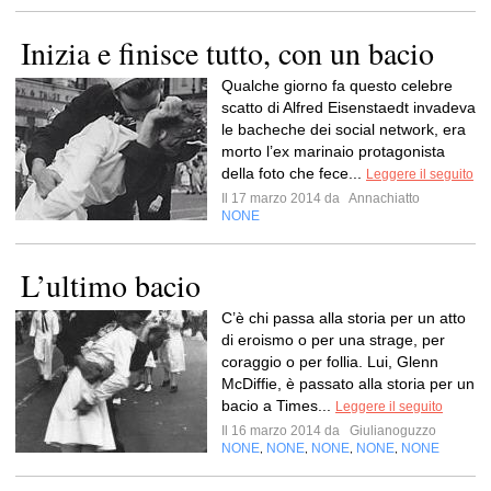
Inizia e finisce tutto, con un bacio
Qualche giorno fa questo celebre
scatto di Alfred Eisenstaedt invadeva
le bacheche dei social network, era
morto l’ex marinaio protagonista
della foto che fece...
Leggere il seguito
Il 17 marzo 2014 da
Annachiatto
NONE
L’ultimo bacio
C’è chi passa alla storia per un atto
di eroismo o per una strage, per
coraggio o per follia. Lui, Glenn
McDiffie, è passato alla storia per un
bacio a Times...
Leggere il seguito
Il 16 marzo 2014 da
Giulianoguzzo
NONE
NONE
NONE
NONE
NONE
,
,
,
,