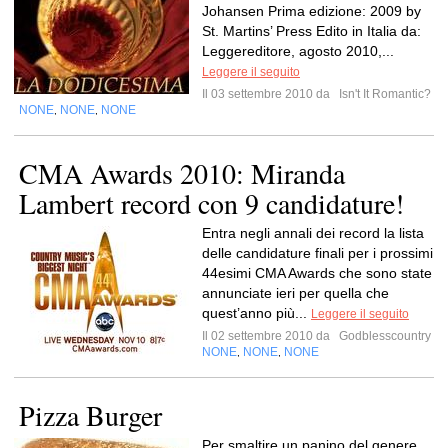
Johansen Prima edizione: 2009 by
St. Martins’ Press Edito in Italia da:
Leggereditore, agosto 2010,...
Leggere il seguito
Il 03 settembre 2010 da
Isn't It Romantic?
NONE
NONE
NONE
,
,
CMA Awards 2010: Miranda
Lambert record con 9 candidature!
Entra negli annali dei record la lista
delle candidature finali per i prossimi
44esimi CMA Awards che sono state
annunciate ieri per quella che
quest’anno più...
Leggere il seguito
Il 02 settembre 2010 da
Godblesscountry
NONE
NONE
NONE
,
,
Pizza Burger
Per smaltire un panino del genere