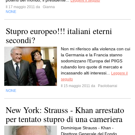
potenti del mondo, il presidente...
Leggere il seguito
Il 17 maggio 2011 da
Gianna
NONE
Stupro europeo!!! italiani eterni
secondi?
Non mi riferisco alla violenza con cui
la Germania e la Francia stanno
sodomizzano l'Europa del PIIGS
rubando loro quote di mercato e
incassando alti interessi...
Leggere il
seguito
Il 15 maggio 2011 da
Paolobarrai
NONE
New York: Strauss - Khan arrestato
per tentato stupro di una cameriera
Dominique Strauss - Khan -
Direttore Generale del Fondo