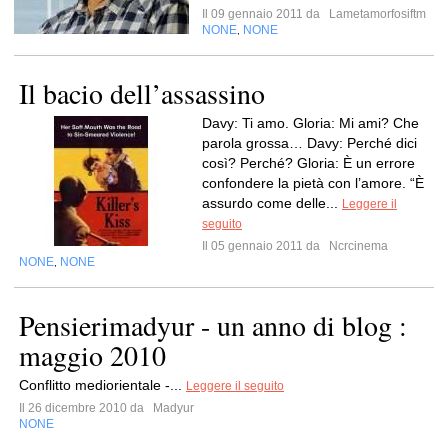
Il 09 gennaio 2011 da
Lametamorfosiftm
NONE
NONE
,
Il bacio dell’assassino
Davy: Ti amo. Gloria: Mi ami? Che
parola grossa… Davy: Perché dici
così? Perché? Gloria: È un errore
confondere la pietà con l’amore. “È
assurdo come delle...
Leggere il
seguito
Il 05 gennaio 2011 da
Ncrcinema
NONE
NONE
,
Pensierimadyur - un anno di blog :
maggio 2010
Conflitto mediorientale -...
Leggere il seguito
Il 26 dicembre 2010 da
Madyur
NONE