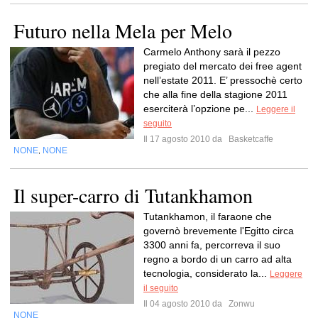
Futuro nella Mela per Melo
Carmelo Anthony sarà il pezzo
pregiato del mercato dei free agent
nell’estate 2011. E’ pressochè certo
che alla fine della stagione 2011
eserciterà l’opzione pe...
Leggere il
seguito
Il 17 agosto 2010 da
Basketcaffe
NONE
NONE
,
Il super-carro di Tutankhamon
Tutankhamon, il faraone che
governò brevemente l'Egitto circa
3300 anni fa, percorreva il suo
regno a bordo di un carro ad alta
tecnologia, considerato la...
Leggere
il seguito
Il 04 agosto 2010 da
Zonwu
NONE