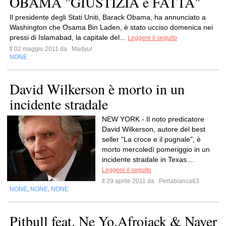
OBAMA "GIUSTIZIA è FATTA"
Il presidente degli Stati Uniti, Barack Obama, ha annunciato a
Washington che Osama Bin Laden, è stato ucciso domenica nei
pressi di Islamabad, la capitale del...
Leggere il seguito
Il 02 maggio 2011 da
Madyur
NONE
David Wilkerson è morto in un
incidente stradale
NEW YORK - Il noto predicatore
David Wilkerson, autore del best
seller "La croce e il pugnale", è
morto mercoledì pomeriggio in un
incidente stradale in Texas....
Leggere il seguito
Il 29 aprile 2011 da
Perlabianca63
NONE
NONE
NONE
,
,
Pitbull feat. Ne Yo,Afrojack & Nayer