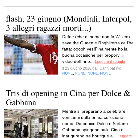
flash, 23 giugno (Mondiali, Interpol,
3 allegri ragazzi morti...)
Defoe (che di nome non fa Willem)
save the Queen e l'Inghilterra ce l'ha
fatta: ooooh yes!Finalmente ho la
buona occasione per proporvi il
video dell'inno...
Leggere il seguito
Il 23 giugno 2010 da
Cannibal Kid
NONE
NONE
NONE
NONE
,
,
,
Tris di opening in Cina per Dolce &
Gabbana
Mentre si preparano a celebrare i
vent’anni dalla prima collezione
uomo, Domenico Dolce e Stefano
Gabbana spingono sulla Cina e
inaugurano tre boutique a...
Leggere