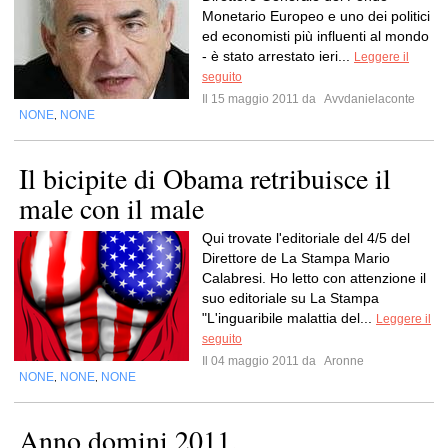
Monetario Europeo e uno dei politici
ed economisti più influenti al mondo
- è stato arrestato ieri...
Leggere il
seguito
Il 15 maggio 2011 da
Avvdanielaconte
NONE
NONE
,
Il bicipite di Obama retribuisce il
male con il male
Qui trovate l'editoriale del 4/5 del
Direttore de La Stampa Mario
Calabresi. Ho letto con attenzione il
suo editoriale su La Stampa
"L'inguaribile malattia del...
Leggere il
seguito
Il 04 maggio 2011 da
Aronne
NONE
NONE
NONE
,
,
Anno domini 2011.