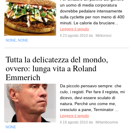
un uomo di media corporatura
dovrebbe pedalare intensamente
sulla cyclette per non meno di 400
minuti. Le calorie da bruciare...
Leggere il seguito
Il 23 agosto 2010 da
Mirkoronz
NONE
NONE
,
Tutta la delicatezza del mondo,
ovvero: lunga vita a Roland
Emmerich
Da piccolo pensavo sempre: che
culo, i registi. Per fare il regista, mi
dicevo, devi essere sculato di
natura. Perché uno come me,
cresciuto a pane, Terminator ...
Leggere il seguito
Il 19 agosto 2010 da
Mrtambourine
NONE