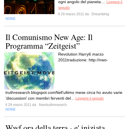
ogni angolo del pianeta....
Leggere il
seguito
Il 29 marzo 2011 da
Dreamblog
NONE
Il Comunismo New Age: Il
Programma “Zeitgeist”
Revolution Harry6 marzo
2011traduzione: http://nwo-
truthresearch.blogspot.comNell’ultimo mese circa ho avuto varie
‛discussioni’ con membri ferventi del...
Leggere il seguito
Il 29 marzo 2011 da
Nwotruthresearch
NONE
Wwf ora della terra - e' iniziata