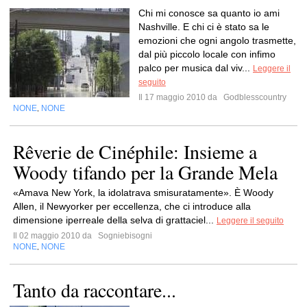
Chi mi conosce sa quanto io ami
Nashville. E chi ci è stato sa le
emozioni che ogni angolo trasmette,
dal più piccolo locale con infimo
palco per musica dal viv...
Leggere il
seguito
Il 17 maggio 2010 da
Godblesscountry
NONE
NONE
,
Rêverie de Cinéphile: Insieme a
Woody tifando per la Grande Mela
«Amava New York, la idolatrava smisuratamente». È Woody
Allen, il Newyorker per eccellenza, che ci introduce alla
dimensione iperreale della selva di grattaciel...
Leggere il seguito
Il 02 maggio 2010 da
Sogniebisogni
NONE
NONE
,
Tanto da raccontare...