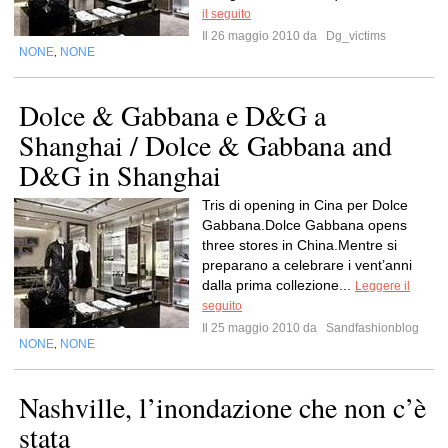
il seguito
Il 26 maggio 2010 da
Dg_victims
NONE
NONE
,
Dolce & Gabbana e D&G a
Shanghai / Dolce & Gabbana and
D&G in Shanghai
Tris di opening in Cina per Dolce
Gabbana.Dolce Gabbana opens
three stores in China.Mentre si
preparano a celebrare i vent’anni
dalla prima collezione...
Leggere il
seguito
Il 25 maggio 2010 da
Sandfashionblog
NONE
NONE
,
Nashville, l’inondazione che non c’è
stata