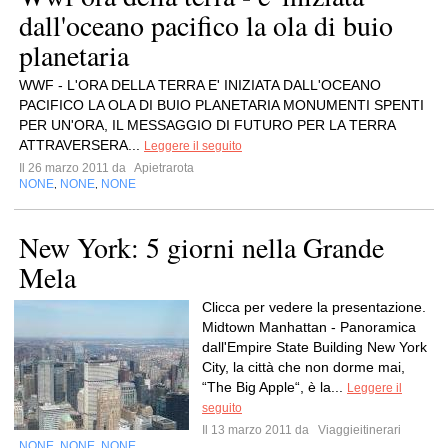
dall'oceano pacifico la ola di buio
planetaria
WWF - L'ORA DELLA TERRA E' INIZIATA DALL'OCEANO
PACIFICO LA OLA DI BUIO PLANETARIA MONUMENTI SPENTI
PER UN'ORA, IL MESSAGGIO DI FUTURO PER LA TERRA
ATTRAVERSERA...
Leggere il seguito
Il 26 marzo 2011 da
Apietrarota
NONE
NONE
NONE
,
,
New York: 5 giorni nella Grande
Mela
Clicca per vedere la presentazione.
Midtown Manhattan - Panoramica
dall'Empire State Building New York
City, la città che non dorme mai,
“The Big Apple“, è la...
Leggere il
seguito
Il 13 marzo 2011 da
Viaggieitinerari
NONE
NONE
NONE
,
,