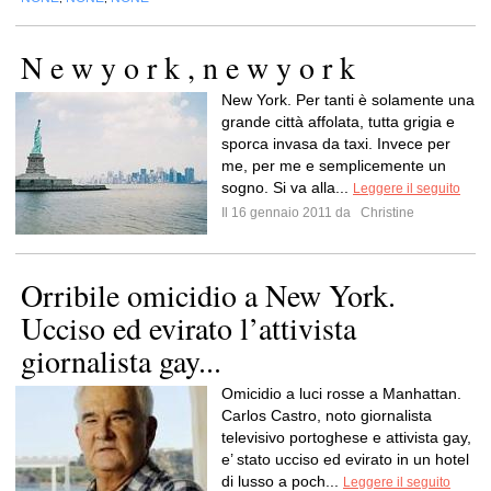
N e w y o r k , n e w y o r k
New York. Per tanti è solamente una
grande città affolata, tutta grigia e
sporca invasa da taxi. Invece per
me, per me e semplicemente un
sogno. Si va alla...
Leggere il seguito
Il 16 gennaio 2011 da
Christine
Orribile omicidio a New York.
Ucciso ed evirato l’attivista
giornalista gay...
Omicidio a luci rosse a Manhattan.
Carlos Castro, noto giornalista
televisivo portoghese e attivista gay,
e’ stato ucciso ed evirato in un hotel
di lusso a poch...
Leggere il seguito