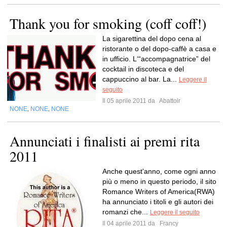
Thank you for smoking (coff coff!)
La sigarettina del dopo cena al
ristorante o del dopo-caffè a casa e
in ufficio. L‘“accompagnatrice” del
cocktail in discoteca e del
cappuccino al bar. La...
Leggere il
seguito
Il 05 aprile 2011 da
Abattoir
NONE
NONE
NONE
,
,
Annunciati i finalisti ai premi rita
2011
Anche quest'anno, come ogni anno
più o meno in questo periodo, il sito
Romance Writers of America(RWA)
ha annunciato i titoli e gli autori dei
romanzi che...
Leggere il seguito
Il 04 aprile 2011 da
Francy