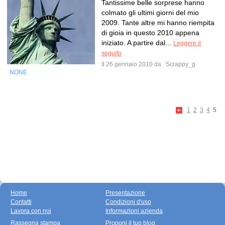
Tantissime belle sorprese hanno
colmato gli ultimi giorni del mio
2009. Tante altre mi hanno riempita
di gioia in questo 2010 appena
iniziato. A partire dal...
Leggere il
seguito
Il 26 gennaio 2010 da
Scrappy_g
NONE
1
2
3
4
5
Home
Presentazione
Contatti
Condizioni d'uso
Lavora con noi
Informazioni azienda
Rassegna stampa
Proponi il tuo blog