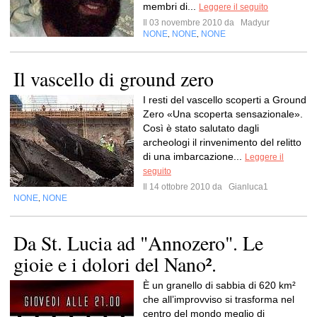
membri di...
Leggere il seguito
Il 03 novembre 2010 da
Madyur
NONE
NONE
NONE
,
,
Il vascello di ground zero
I resti del vascello scoperti a Ground
Zero «Una scoperta sensazionale».
Così è stato salutato dagli
archeologi il rinvenimento del relitto
di una imbarcazione...
Leggere il
seguito
Il 14 ottobre 2010 da
Gianluca1
NONE
NONE
,
Da St. Lucia ad "Annozero". Le
gioie e i dolori del Nano².
È un granello di sabbia di 620 km²
che all’improvviso si trasforma nel
centro del mondo meglio di