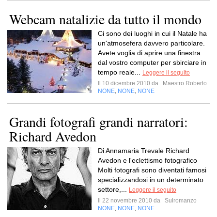
Webcam natalizie da tutto il mondo
Ci sono dei luoghi in cui il Natale ha
un'atmosefera davvero particolare.
Avete voglia di aprire una finestra
dal vostro computer per sbirciare in
tempo reale...
Leggere il seguito
Il 10 dicembre 2010 da
Maestro Roberto
NONE
NONE
NONE
,
,
Grandi fotografi grandi narratori:
Richard Avedon
Di Annamaria Trevale Richard
Avedon e l'eclettismo fotografico
Molti fotografi sono diventati famosi
specializzandosi in un determinato
settore,...
Leggere il seguito
Il 22 novembre 2010 da
Sulromanzo
NONE
NONE
NONE
,
,