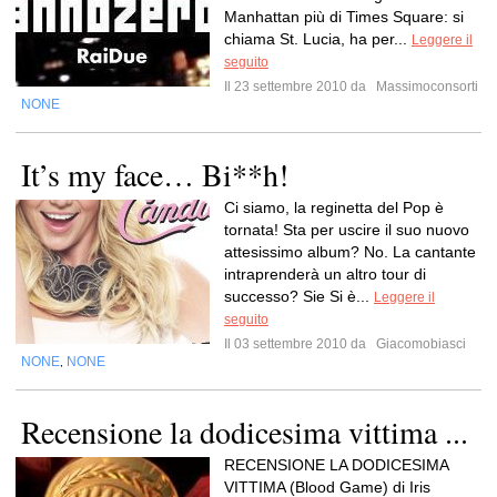
Manhattan più di Times Square: si
chiama St. Lucia, ha per...
Leggere il
seguito
Il 23 settembre 2010 da
Massimoconsorti
NONE
It’s my face… Bi**h!
Ci siamo, la reginetta del Pop è
tornata! Sta per uscire il suo nuovo
attesissimo album? No. La cantante
intraprenderà un altro tour di
successo? Sie Si è...
Leggere il
seguito
Il 03 settembre 2010 da
Giacomobiasci
NONE
NONE
,
Recensione la dodicesima vittima ...
RECENSIONE LA DODICESIMA
VITTIMA (Blood Game) di Iris