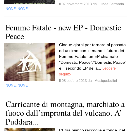
Il 07 novembre 2013 da
Linda Ferrando
NONE
NONE
,
Femme Fatale - new EP - Domestic
Peace
Cinque giorni per tornare al passato
ed uscirne con in mano il futuro dei
Femme Fatale: un EP chiamato
"Domestic Peace"."Domestic Peace"
è il secondo EP della...
Leggere il
seguito
Il 08 ottobre 2013 da
Musiquebuffet
NONE
NONE
,
Carricante di montagna, marchiato a
fuoco dall’impronta del vulcano. A’
Puddara...
L’Etna bianco raccoglie e fonde, nel