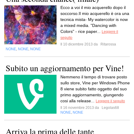
Ecco a voi il mio acquerello dopo il
soccorso.Il mio acquerello è ora una
tecnica mista- My watercolor is now
a mixed media. "Dancing with
Colors" - rice paper...
Leggere il
seguito
Il 10 dicembre 2013 da
Ritarossa
NONE
NONE
NONE
,
,
Subito un aggiornamento per Vine!
Nemmeno il tempo di trovare posto
sullo store, Vine per Windows Phone
8 viene subito fatto oggetto del suo
primo aggiornamento, giungendo
cosi alla release...
Leggere il seguito
Il 16 novembre 2013 da
Legolas68
NONE
NONE
,
Arriva la prima delle tante