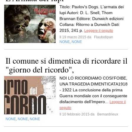
Titolo: Pavlov's Dogs. L'armata dei
lupi Autori: D. L. Snell, Thom
Brannan Editore: Dunwich edizioni
Collana: Ritorno a Dunwich Dati:
2015, 241 p.
Leggere il seguito
Il 19 marzo 2015 da
Flautodipan
NONE
NONE
,
Il comune si dimentica di ricordare il
"giorno del ricordo",
NOI LO RICORDIAMO COSI'FOIBE,
UNA TRAGEDIA DIMENTICATA1918
- 1922 La conclusione della prima
Guerra mondiale con il conseguente
disfacimento dell’Impero...
Leggere il
seguito
Il 10 febbraio 2015 da
Bernardrieux
NONE
NONE
NONE
,
,