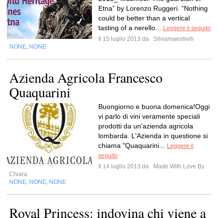
Etna” by Lorenzo Ruggeri. “Nothing
could be better than a vertical
tasting of a nerello...
Leggere il seguito
Il 15 luglio 2013 da
Silviamaestrelli
NONE
NONE
,
Azienda Agricola Francesco
Quaquarini
Buongiorno e buona domenica!Oggi
vi parlo di vini veramente speciali
prodotti da un'azienda agricola
lombarda. L'Azienda in questione si
chiama "Quaquarini...
Leggere il
seguito
Il 14 luglio 2013 da
Made With Love By
Chiara
NONE
NONE
NONE
,
,
Royal Princess: indovina chi viene a