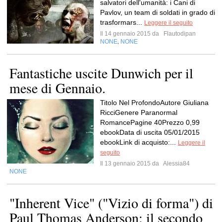
salvatori dell'umanità: i Cani di
Pavlov, un team di soldati in grado di
trasformars...
Leggere il seguito
Il 14 gennaio 2015 da
Flautodipan
NONE
NONE
,
Fantastiche uscite Dunwich per il
mese di Gennaio.
Titolo Nel ProfondoAutore Giuliana
RicciGenere Paranormal
RomancePagine 40Prezzo 0,99
ebookData di uscita 05/01/2015
ebookLink di acquisto:...
Leggere il
seguito
Il 13 gennaio 2015 da
Alessia84
NONE
"Inherent Vice" ("Vizio di forma") di
Paul Thomas Anderson: il secondo