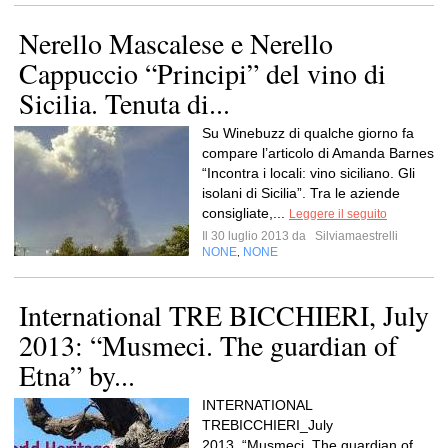
Nerello Mascalese e Nerello
Cappuccio “Principi” del vino di
Sicilia. Tenuta di...
Su Winebuzz di qualche giorno fa
compare l’articolo di Amanda Barnes
“Incontra i locali: vino siciliano. Gli
isolani di Sicilia”. Tra le aziende
consigliate,...
Leggere il seguito
Il 30 luglio 2013 da
Silviamaestrelli
NONE
NONE
,
International TRE BICCHIERI, July
2013: “Musmeci. The guardian of
Etna” by...
INTERNATIONAL
TREBICCHIERI_July
2013_“Musmeci. The guardian of