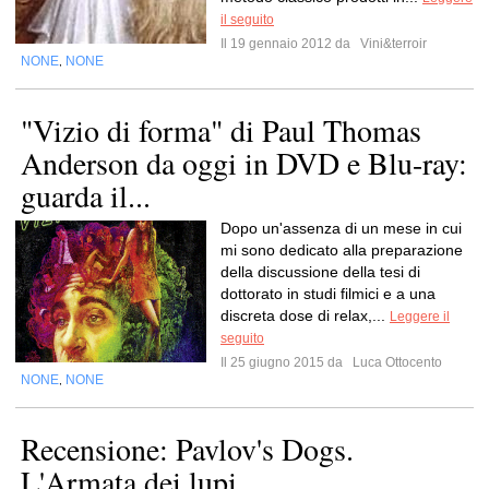
il seguito
Il 19 gennaio 2012 da
Vini&terroir
NONE
NONE
,
"Vizio di forma" di Paul Thomas
Anderson da oggi in DVD e Blu-ray:
guarda il...
Dopo un'assenza di un mese in cui
mi sono dedicato alla preparazione
della discussione della tesi di
dottorato in studi filmici e a una
discreta dose di relax,...
Leggere il
seguito
Il 25 giugno 2015 da
Luca Ottocento
NONE
NONE
,
Recensione: Pavlov's Dogs.
L'Armata dei lupi