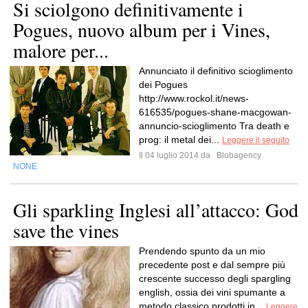
Si sciolgono definitivamente i
Pogues, nuovo album per i Vines,
malore per...
Annunciato il definitivo scioglimento
dei Pogues
http://www.rockol.it/news-
616535/pogues-shane-macgowan-
annuncio-scioglimento Tra death e
prog: il metal dei...
Leggere il seguito
Il 04 luglio 2014 da
Blobagency
NONE
Gli sparkling Inglesi all’attacco: God
save the vines
Prendendo spunto da un mio
precedente post e dal sempre più
crescente successo degli spargling
english, ossia dei vini spumante a
metodo classico prodotti in...
Leggere