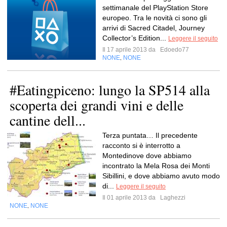
settimanale del PlayStation Store
europeo. Tra le novità ci sono gli
arrivi di Sacred Citadel, Journey
Collector’s Edition...
Leggere il seguito
Il 17 aprile 2013 da
Edoedo77
NONE
NONE
,
#Eatingpiceno: lungo la SP514 alla
scoperta dei grandi vini e delle
cantine dell...
Terza puntata… Il precedente
racconto si è interrotto a
Montedinove dove abbiamo
incontrato la Mela Rosa dei Monti
Sibillini, e dove abbiamo avuto modo
di...
Leggere il seguito
Il 01 aprile 2013 da
Laghezzi
NONE
NONE
,