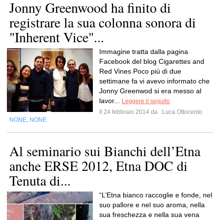
Jonny Greenwood ha finito di
registrare la sua colonna sonora di
"Inherent Vice"...
Immagine tratta dalla pagina
Facebook del blog Cigarettes and
Red Vines Poco più di due
settimane fa vi avevo informato che
Jonny Greenwod si era messo al
lavor...
Leggere il seguito
Il 24 febbraio 2014 da
Luca Ottocento
NONE
NONE
,
Al seminario sui Bianchi dell’Etna
anche ERSE 2012, Etna DOC di
Tenuta di...
“L’Etna bianco raccoglie e fonde, nel
suo pallore e nel suo aroma, nella
sua freschezza e nella sua vena