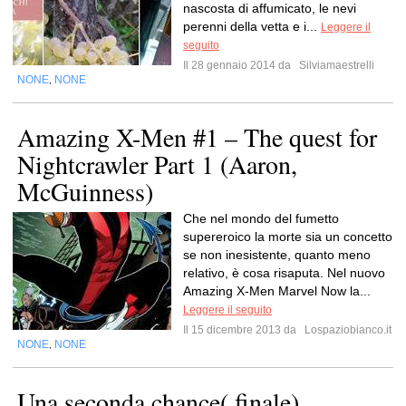
nascosta di affumicato, le nevi
perenni della vetta e i...
Leggere il
seguito
Il 28 gennaio 2014 da
Silviamaestrelli
NONE
NONE
,
Amazing X-Men #1 – The quest for
Nightcrawler Part 1 (Aaron,
McGuinness)
Che nel mondo del fumetto
supereroico la morte sia un concetto
se non inesistente, quanto meno
relativo, è cosa risaputa. Nel nuovo
Amazing X-Men Marvel Now la...
Leggere il seguito
Il 15 dicembre 2013 da
Lospaziobianco.it
NONE
NONE
,
Una seconda chance( finale)