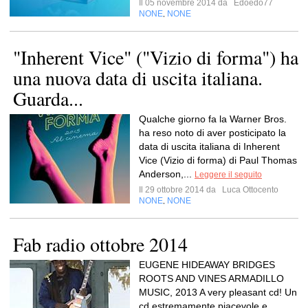
Il 05 novembre 2014 da
Edoedo77
NONE
NONE
,
"Inherent Vice" ("Vizio di forma") ha
una nuova data di uscita italiana.
Guarda...
Qualche giorno fa la Warner Bros.
ha reso noto di aver posticipato la
data di uscita italiana di Inherent
Vice (Vizio di forma) di Paul Thomas
Anderson,...
Leggere il seguito
Il 29 ottobre 2014 da
Luca Ottocento
NONE
NONE
,
Fab radio ottobre 2014
EUGENE HIDEAWAY BRIDGES
ROOTS AND VINES ARMADILLO
MUSIC, 2013 A very pleasant cd! Un
cd estremamente piacevole e