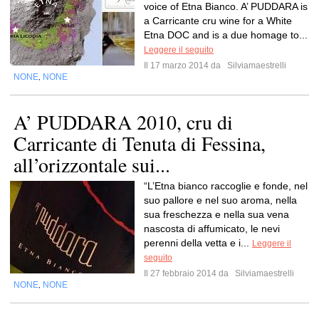
voice of Etna Bianco. A’ PUDDARA is
a Carricante cru wine for a White
Etna DOC and is a due homage to...
Leggere il seguito
Il 17 marzo 2014 da
Silviamaestrelli
NONE
NONE
,
A’ PUDDARA 2010, cru di
Carricante di Tenuta di Fessina,
all’orizzontale sui...
“L’Etna bianco raccoglie e fonde, nel
suo pallore e nel suo aroma, nella
sua freschezza e nella sua vena
nascosta di affumicato, le nevi
perenni della vetta e i...
Leggere il
seguito
Il 27 febbraio 2014 da
Silviamaestrelli
NONE
NONE
,