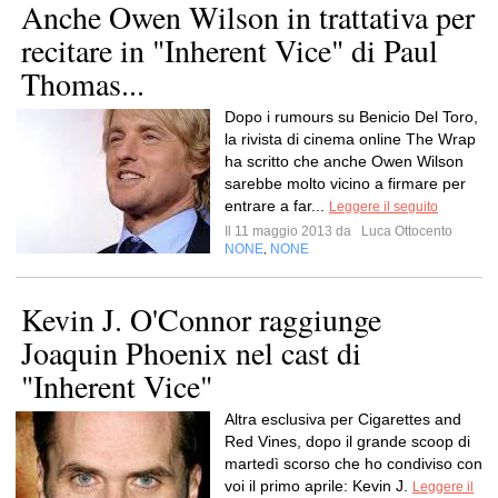
Anche Owen Wilson in trattativa per
recitare in "Inherent Vice" di Paul
Thomas...
Dopo i rumours su Benicio Del Toro,
la rivista di cinema online The Wrap
ha scritto che anche Owen Wilson
sarebbe molto vicino a firmare per
entrare a far...
Leggere il seguito
Il 11 maggio 2013 da
Luca Ottocento
NONE
NONE
,
Kevin J. O'Connor raggiunge
Joaquin Phoenix nel cast di
"Inherent Vice"
Altra esclusiva per Cigarettes and
Red Vines, dopo il grande scoop di
martedì scorso che ho condiviso con
voi il primo aprile: Kevin J.
Leggere il