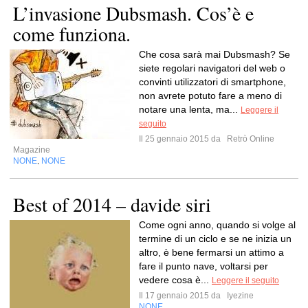
L’invasione Dubsmash. Cos’è e
come funziona.
Che cosa sarà mai Dubsmash? Se
siete regolari navigatori del web o
convinti utilizzatori di smartphone,
non avrete potuto fare a meno di
notare una lenta, ma...
Leggere il
seguito
Il 25 gennaio 2015 da
Retrò Online
Magazine
NONE
NONE
,
Best of 2014 – davide siri
Come ogni anno, quando si volge al
termine di un ciclo e se ne inizia un
altro, è bene fermarsi un attimo a
fare il punto nave, voltarsi per
vedere cosa è...
Leggere il seguito
Il 17 gennaio 2015 da
Iyezine
NONE