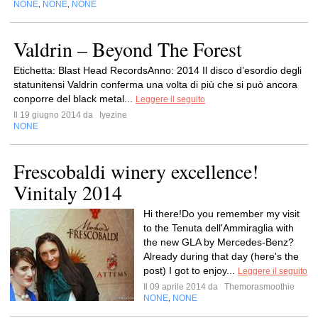
NONE
NONE
NONE
,
,
Valdrin – Beyond The Forest
Etichetta: Blast Head RecordsAnno: 2014 Il disco d’esordio degli
statunitensi Valdrin conferma una volta di più che si può ancora
conporre del black metal...
Leggere il seguito
Il 19 giugno 2014 da
Iyezine
NONE
Frescobaldi winery excellence!
Vinitaly 2014
Hi there!Do you remember my visit
to the Tenuta dell'Ammiraglia with
the new GLA by Mercedes-Benz?
Already during that day (here's the
post) I got to enjoy...
Leggere il seguito
Il 09 aprile 2014 da
Themorasmoothie
NONE
NONE
,