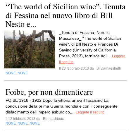
“The world of Sicilian wine”. Tenuta
di Fessina nel nuovo libro di Bill
Nesto e...
_Tenuta di Fessina, Nerello
Mascalese_ “The world of Sicilian
wine“, di Bill Nesto e Frances Di
Savino (University of California
Press, 2013), fornisce agli...
Leggere
il seguito
Il 23 febbraio 2013 da
Silviamaestrelli
NONE
NONE
,
Foibe, per non dimenticare
FOIBE 1918 - 1922 Dopo la vittoria arriva il fascismo La
conclusione della prima Guerra mondiale con il conseguente
disfacimento dell’Impero asburgico,...
Leggere il seguito
Il 12 febbraio 2013 da
Bernardrieux
NONE
NONE
NONE
,
,