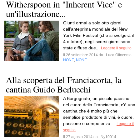
Witherspoon in "Inherent Vice" e
un'illustrazione...
Giunti ormai a solo otto giorni
dall'anteprima mondiale del New
York Film Festival (che si svolgerà il
4 ottobre), negli scorsi giorni sono
state diffuse due...
Leggere il seguito
Il 26 settembre 2014 da
Luca Ottocento
NONE
NONE
,
Alla scoperta del Franciacorta, la
cantina Guido Berlucchi
A Borgognato, un piccolo paesino
nel cuore della Franciacorta, c'è una
cantina che è molto più che
semplice produttore di vini, è cuore,
passione e competenza....
Leggere il
seguito
Il 27 agosto 2014 da
Ny10014