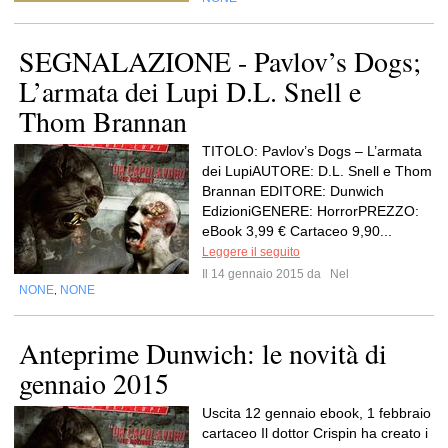
SEGNALAZIONE - Pavlov’s Dogs;
L’armata dei Lupi D.L. Snell e
Thom Brannan
TITOLO: Pavlov’s Dogs – L’armata
dei LupiAUTORE: D.L. Snell e Thom
Brannan EDITORE: Dunwich
EdizioniGENERE: HorrorPREZZO:
eBook 3,99 € Cartaceo 9,90...
Leggere il seguito
Il 14 gennaio 2015 da
Nel
NONE
NONE
,
Anteprime Dunwich: le novità di
gennaio 2015
Uscita 12 gennaio ebook, 1 febbraio
cartaceo Il dottor Crispin ha creato i