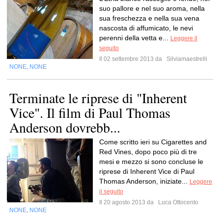
suo pallore e nel suo aroma, nella
sua freschezza e nella sua vena
nascosta di affumicato, le nevi
perenni della vetta e...
Leggere il
seguito
Il 02 settembre 2013 da
Silviamaestrelli
NONE
NONE
,
Terminate le riprese di "Inherent
Vice". Il film di Paul Thomas
Anderson dovrebb...
Come scritto ieri su Cigarettes and
Red Vines, dopo poco più di tre
mesi e mezzo si sono concluse le
riprese di Inherent Vice di Paul
Thomas Anderson, iniziate...
Leggere
il seguito
Il 20 agosto 2013 da
Luca Ottocento
NONE
NONE
,