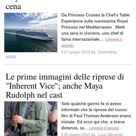
cena
Da Princess Cruises la Chef’s Table
Experience sulla nuovissima Royal
Princess nel Mediterraneo . Metti
una sera in crociera, uno chef di
fama internazionale,...
Leggere il
seguito
Il 07 giugno 2013 da
Dreamblog
NONE
Le prime immagini delle riprese di
"Inherent Vice"; anche Maya
Rudolph nel cast
Solo qualche giorno fa vi avevo
informato che le riprese del nuovo
film di Paul Thomas Anderson erano
iniziate. Ed ecco qui che, a breve
distanza, su...
Leggere il seguito
Il 05 giugno 2013 da
Luca Ottocento