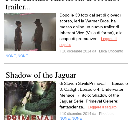
trailer...
Dopo le 39 foto dal set di giovedì
scorso, ieri la Warner Bros. ha
messo online un nuovo trailer di
Inherent Vice (Vizio di forma), allo
scopo di promuover...
Leggere il
seguito
Il 10 dicembre 2014 da
Luca Ottocento
NONE
NONE
,
Shadow of the Jaguar
di Steven SavilePrimeval ← Episodio
3: Catfight Episodio 4: Underwater
Menace →Titolo: Shadow of the
Jaguar Serie: Primeval Genere:
fantascienza...
Leggere il seguito
Il 10 dicembre 2014 da
Phoebes
NONE
NONE
,