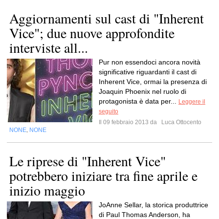
Aggiornamenti sul cast di "Inherent
Vice"; due nuove approfondite
interviste all...
Pur non essendoci ancora novità
significative riguardanti il cast di
Inherent Vice, ormai la presenza di
Joaquin Phoenix nel ruolo di
protagonista è data per...
Leggere il
seguito
Il 09 febbraio 2013 da
Luca Ottocento
NONE
NONE
,
Le riprese di "Inherent Vice"
potrebbero iniziare tra fine aprile e
inizio maggio
JoAnne Sellar, la storica produttrice
di Paul Thomas Anderson, ha