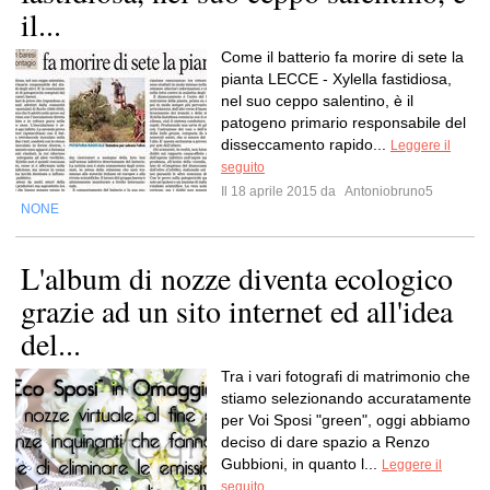
il...
Come il batterio fa morire di sete la
pianta LECCE - Xylella fastidiosa,
nel suo ceppo salentino, è il
patogeno primario responsabile del
disseccamento rapido...
Leggere il
seguito
Il 18 aprile 2015 da
Antoniobruno5
NONE
L'album di nozze diventa ecologico
grazie ad un sito internet ed all'idea
del...
Tra i vari fotografi di matrimonio che
stiamo selezionando accuratamente
per Voi Sposi "green", oggi abbiamo
deciso di dare spazio a Renzo
Gubbioni, in quanto l...
Leggere il
seguito