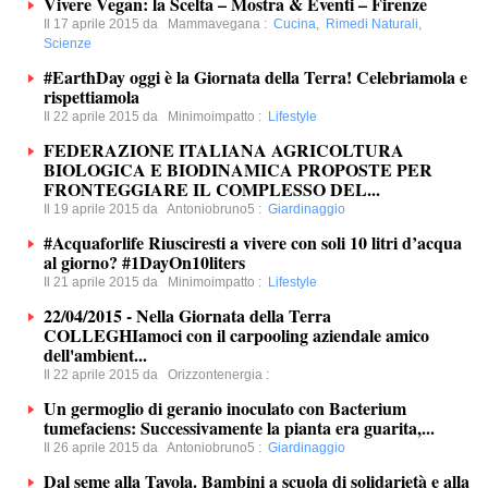
Vivere Vegan: la Scelta – Mostra & Eventi – Firenze
Il 17 aprile 2015 da
Mammavegana
:
Cucina
,
Rimedi Naturali
,
Scienze
#EarthDay oggi è la Giornata della Terra! Celebriamola e
rispettiamola
Il 22 aprile 2015 da
Minimoimpatto
:
Lifestyle
FEDERAZIONE ITALIANA AGRICOLTURA
BIOLOGICA E BIODINAMICA PROPOSTE PER
FRONTEGGIARE IL COMPLESSO DEL...
Il 19 aprile 2015 da
Antoniobruno5
:
Giardinaggio
#Acquaforlife Riusciresti a vivere con soli 10 litri d’acqua
al giorno? #1DayOn10liters
Il 21 aprile 2015 da
Minimoimpatto
:
Lifestyle
22/04/2015 - Nella Giornata della Terra
COLLEGHIamoci con il carpooling aziendale amico
dell'ambient...
Il 22 aprile 2015 da
Orizzontenergia
:
Un germoglio di geranio inoculato con Bacterium
tumefaciens: Successivamente la pianta era guarita,...
Il 26 aprile 2015 da
Antoniobruno5
:
Giardinaggio
Dal seme alla Tavola. Bambini a scuola di solidarietà e alla