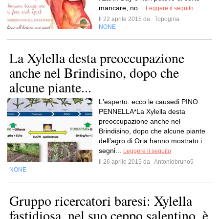
mancare, no...
Leggere il seguito
Il 22 aprile 2015 da
Topogina
NONE
La Xylella desta preoccupazione
anche nel Brindisino, dopo che
alcune piante...
L'esperto: ecco le causedi PINO
PENNELLA*La Xylella desta
preoccupazione anche nel
Brindisino, dopo che alcune piante
dell’agro di Oria hanno mostrato i
segni...
Leggere il seguito
Il 26 aprile 2015 da
Antoniobruno5
NONE
Gruppo ricercatori baresi: Xylella
fastidiosa, nel suo ceppo salentino, è