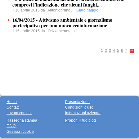
comprovi l’indicazione che alcuni funghi,...
Il 18 aprile 2015 da
Antoniobruno5
:
Giardinaggio
16/04/2015 - Attivismo ambientale e giornalismo
partecipativo per una nuova ecoinformazione
Il 16 aprile 2015 da
Orizzontenergia
:
1
2
3
4
5
6
7
Home
Presentazione
Contatti
Condizioni d'uso
Lavora con noi
Informazioni azienda
Rassegna stampa
Proponi il tuo blog
F.A.Q.
Gestisci i cookie