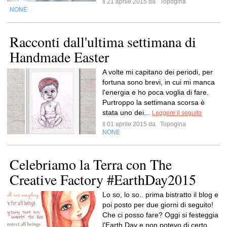
Il 21 aprile 2015 da
Topogina
NONE
Racconti dall'ultima settimana di
Handmade Easter
A volte mi capitano dei periodi, per
fortuna sono brevi, in cui mi manca
l'energia e ho poca voglia di fare.
Purtroppo la settimana scorsa è
stata uno dei...
Leggere il seguito
Il 01 aprile 2015 da
Topogina
NONE
Celebriamo la Terra con The
Creative Factory #EarthDay2015
Lo so, lo so.. prima bistratto il blog e
poi posto per due giorni di seguito!
Che ci posso fare? Oggi si festeggia
l'Earth Day e non potevo di certo