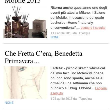
Mobile 2015
Ritorna anche quest’anno uno degli
eventi più attesi a Milano, il Salone
del Mobile, in occasione del quale
Locherber Home “naturally
unconventional”,...
Leggere il seguito
Il 17 aprile 2015 da
Lifestyle
NONE
Che Fretta C’era, Benedetta
Primavera…
Fertilita' - piccolo sketch whimsical
dal mio taccuino MoleskinEbbene
no, non sono sparita, anche se é
ormai da una settimana che non
pubblico sul blog. Ebbene...
Leggere
il seguito
Il 08 aprile 2015 da
Topogina
NONE