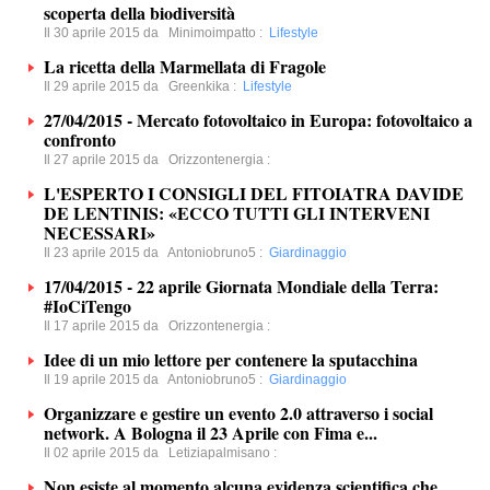
scoperta della biodiversità
Il 30 aprile 2015 da
Minimoimpatto
:
Lifestyle
La ricetta della Marmellata di Fragole
Il 29 aprile 2015 da
Greenkika
:
Lifestyle
27/04/2015 - Mercato fotovoltaico in Europa: fotovoltaico a
confronto
Il 27 aprile 2015 da
Orizzontenergia
:
L'ESPERTO I CONSIGLI DEL FITOIATRA DAVIDE
DE LENTINIS: «ECCO TUTTI GLI INTERVENI
NECESSARI»
Il 23 aprile 2015 da
Antoniobruno5
:
Giardinaggio
17/04/2015 - 22 aprile Giornata Mondiale della Terra:
#IoCiTengo
Il 17 aprile 2015 da
Orizzontenergia
:
Idee di un mio lettore per contenere la sputacchina
Il 19 aprile 2015 da
Antoniobruno5
:
Giardinaggio
Organizzare e gestire un evento 2.0 attraverso i social
network. A Bologna il 23 Aprile con Fima e...
Il 02 aprile 2015 da
Letiziapalmisano
:
Non esiste al momento alcuna evidenza scientifica che