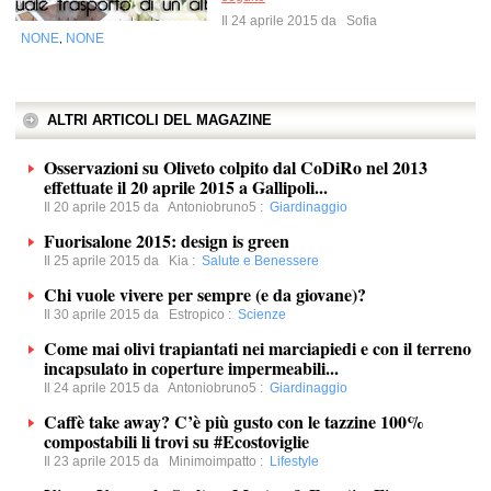
Il 24 aprile 2015 da
Sofia
NONE
NONE
,
ALTRI ARTICOLI DEL MAGAZINE
Osservazioni su Oliveto colpito dal CoDiRo nel 2013
effettuate il 20 aprile 2015 a Gallipoli...
Il 20 aprile 2015 da
Antoniobruno5
:
Giardinaggio
Fuorisalone 2015: design is green
Il 25 aprile 2015 da
Kia
:
Salute e Benessere
Chi vuole vivere per sempre (e da giovane)?
Il 30 aprile 2015 da
Estropico
:
Scienze
Come mai olivi trapiantati nei marciapiedi e con il terreno
incapsulato in coperture impermeabili...
Il 24 aprile 2015 da
Antoniobruno5
:
Giardinaggio
Caffè take away? C’è più gusto con le tazzine 100%
compostabili li trovi su #Ecostoviglie
Il 23 aprile 2015 da
Minimoimpatto
:
Lifestyle