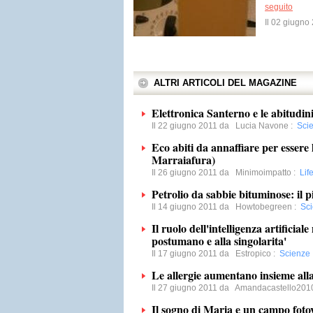
seguito
Il 02 giugn
ALTRI ARTICOLI DEL MAGAZINE
Elettronica Santerno e le abitudini
Il 22 giugno 2011 da
Lucia Navone
:
Sci
Eco abiti da annaffiare per essere 
Marraiafura)
Il 26 giugno 2011 da
Minimoimpatto
:
Lif
Petrolio da sabbie bituminose: il 
Il 14 giugno 2011 da
Howtobegreen
:
Sc
Il ruolo dell'intelligenza artificiale
postumano e alla singolarita'
Il 17 giugno 2011 da
Estropico
:
Scienze
Le allergie aumentano insieme all
Il 27 giugno 2011 da
Amandacastello201
Il sogno di Maria e un campo fotov