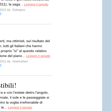
011), la saga...
Leggere il seguito
o 2011 da
Estropico
E
ti, ma ottimisti, sul risultato del
 tutti gli Italiani che hanno
 proprio "sì" al quesito relativo
ione del piano...
Leggere il seguito
o 2011 da
Andresilver
E
ibili!
a e con l'estate dietro l'angolo,
ornate, il sole e le passeggiate si
tro la voglia irrefrenabile di
 le...
Leggere il seguito