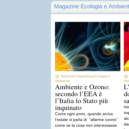
Magazine Ecologia e Ambien
Selezioni Paperblog Ecologia e
Ambiente
Am
Ambiente e Ozono:
L
secondo l’EEA è
d
l’Italia lo Stato più
s
inquinato
Int
in
Come ogni anno, quando arriva
al
l’estate si parla di “allarme ozono”
da
come se la cosa non interessasse