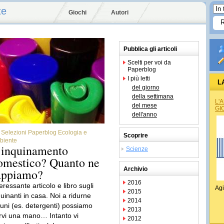
te
Giochi
Autori
Pubblica gli articoli
Scelti per voi da
Paperblog
I più letti
L
del giorno
della settimana
L'
del mese
GI
dell'anno
Selezioni Paperblog Ecologia e
Scoprire
biente
’inquinamento
Scienze
omestico? Quanto ne
Archivio
appiamo?
2016
eressante articolo e libro sugli
Agi
2015
quinanti in casa. Noi a ridurne
2014
cuni (es. detergenti) possiamo
2013
rvi una mano… Intanto vi
2012