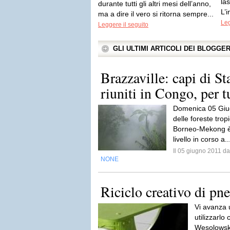
las
durante tutti gli altri mesi dell’anno,
L’
ma a dire il vero si ritorna sempre...
Leg
Leggere il seguito
GLI ULTIMI ARTICOLI DEI BLOGGE
Brazzaville: capi di S
riuniti in Congo, per tu
Domenica 05 Giu
delle foreste tro
Borneo-Mekong è a
livello in corso a.
Il 05 giugno 2011 
NONE
Riciclo creativo di pn
Vi avanza 
utilizzarl
Wesolowsk