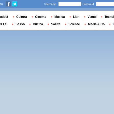
 su
Username
Password
ocietà
Cultura
Cinema
Musica
Libri
Viaggi
Tecnol
er Lei
Sesso
Cucina
Salute
Scienze
Media & Co