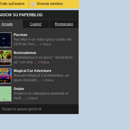
Tutto sull'autore
Diventa membro
 GIOCHI SU PAPERBLOG
Arcade
Casino'
Rompicapo
Pacman
Pac-Man é un video gioco creato nel
1979 da Toru......
Gioca
Nostradamus
Nostradamus è un gioco " shoot them
up" con una......
Gioca
Magical Cat Adventure
Riscopri Magical Cat Adventure, un
gioco d'arcade......
Gioca
Snake
Snake è un videogioco presente in
molti......
Gioca
Scopri lo spazio giochi di