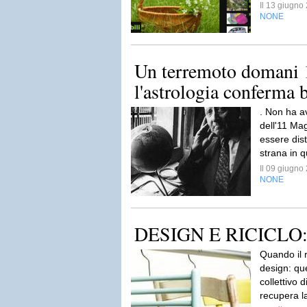
Il 13 giugn
NONE
Un terremoto domani 
l'astrologia conferma 
. Non ha av
dell'11 Ma
essere dis
strana in q
Il 09 giugn
NONE
DESIGN E RICICLO:
Quando il r
design: qu
collettivo 
recupera la