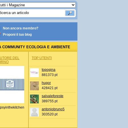
Non ancora membro?
Proponi il tuo blog
A COMMUNITY ECOLOGIA E AMBIENTE
AUTORE DEL
TOP UTENTI
ORNO
topogina
881373 pt
hugor
428421 pt
salvaleforeste
389755 pt
psyinthekitchen
antoniobruno5
303520 pt