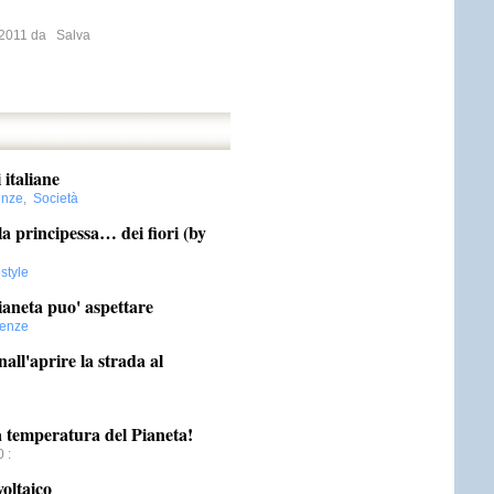
o 2011 da
Salva
 italiane
enze
,
Società
la principessa… dei fiori (by
estyle
pianeta puo' aspettare
ienze
 nall'aprire la strada al
a temperatura del Pianeta!
0
:
oltaico