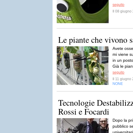
seguito
Il 08 giugn
Le piante che vivono s
Avete osse
mi viene s
in un posto
Già le pian
seguito
Il 11 giugn
NONE
Tecnologie Destabilizza
Rossi e Focardi
Dopo la pr
pubblico se
universitari