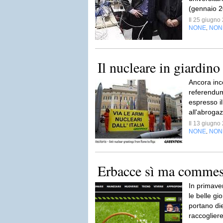
(gennaio 2
Il 25 giugn
NONE
NON
,
Il nucleare in giardino
Ancora incer
referendum,
espresso il
all'abrogaz
Il 13 giugn
NONE
NON
,
Erbacce sì ma commest
In primaver
le belle gi
portano die
raccogliere