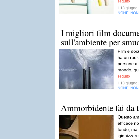
seguito
Il 13 giugn
NONE
NON
,
I migliori film docume
sull'ambiente per smuo
Film e doc
ha un ruol
persone a 
mondo, qual
seguito
Il 13 giugn
NONE
NON
,
Ammorbidente fai da t
Questo amm
efficace n
fondo, ma r
igienizzare