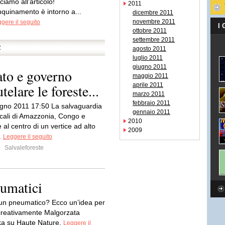
ciamo all’articolo!
2011
inquinamento è intorno a...
dicembre 2011
novembre 2011
gere il seguito
I
ottobre 2011
settembre 2011
R
agosto 2011
luglio 2011
giugno 2011
tato e governo
maggio 2011
telare le foreste...
aprile 2011
marzo 2011
febbraio 2011
gno 2011 17:50 La salvaguardia
gennaio 2011
picali di Amazzonia, Congo e
2010
l centro di un vertice ad alto
2009
..
Leggere il seguito
da
Salvaleforeste
eumatici
un pneumatico? Ecco un’idea per
o creativamente Malgorzata
a su Haute Nature.
Leggere il