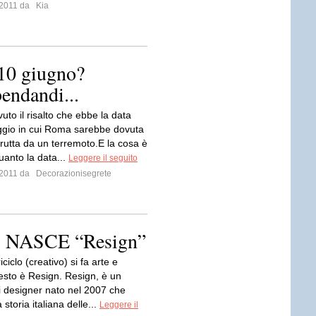
o 2011 da
Kia
10 giugno?
bendandi...
uto il risalto che ebbe la data
ggio in cui Roma sarebbe dovuta
trutta da un terremoto.E la cosa è
uanto la data...
Leggere il seguito
o 2011 da
Decorazionisegrete
 NASCE “Resign”
iciclo (creativo) si fa arte e
esto è Resign. Resign, è un
di designer nato nel 2007 che
 storia italiana delle...
Leggere il