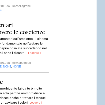
o 2011 da
Rossellagrenci
E
ntari
vere le coscienze
umentari sull’ambiente. Il cinema
o fondamentale nell’aiutare le
capire cosa sta succedendo nel
i sono i disastri...
Leggere il
o 2011 da
Howtobegreen
E
NONE
NONE
,
,
e
orbidente fai da te è molto
on solo perché ammorbidisce a
iesce anche a trattare i tessuti,
 e ravvivare i colori.
Leggere il