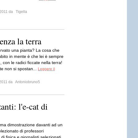
o 2011 da
Tigella
enza la terra
rvato una pianta? La cosa che
ubito in mente è che lei è sempre
, con le radici ficcate nella terra!
te non si spostan...
Leggere il
o 2011 da
Antoniobruno5
nti: l'e-cat di
ima dimostrazione davanti ad un
lezionato di professori
 di fisica e giornalisti selezionati