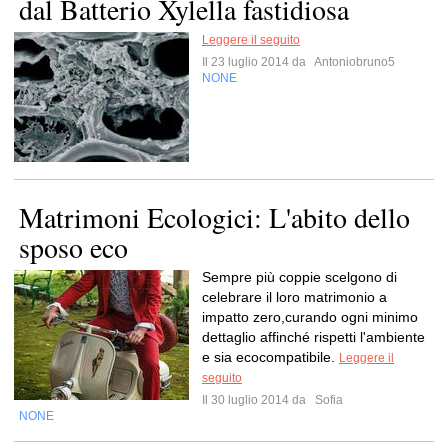
dal Batterio Xylella fastidiosa
Leggere il seguito
Il 23 luglio 2014 da
Antoniobruno5
NONE
Matrimoni Ecologici: L'abito dello
sposo eco
Sempre più coppie scelgono di
celebrare il loro matrimonio a
impatto zero,curando ogni minimo
dettaglio affinché rispetti l'ambiente
e sia ecocompatibile.
Leggere il
seguito
Il 30 luglio 2014 da
Sofia
NONE