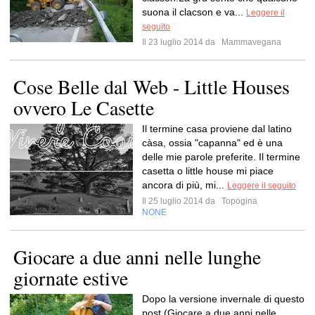
suona il clacson e va...
Leggere il
seguito
Il 23 luglio 2014 da
Mammavegana
Cose Belle dal Web - Little Houses
ovvero Le Casette
Il termine casa proviene dal latino
càsa, ossia "capanna" ed è una
delle mie parole preferite. Il termine
casetta o little house mi piace
ancora di più, mi...
Leggere il seguito
Il 25 luglio 2014 da
Topogina
NONE
Giocare a due anni nelle lunghe
giornate estive
Dopo la versione invernale di questo
post (Giocare a due anni nelle