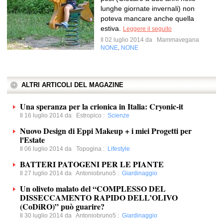
lunghe giornate invernali) non
poteva mancare anche quella
estiva.
Leggere il seguito
Il 02 luglio 2014 da
Mammavegana
NONE
NONE
,
ALTRI ARTICOLI DEL MAGAZINE
Una speranza per la crionica in Italia: Cryonic-it
Il 16 luglio 2014 da
Estropico
:
Scienze
Nuovo Design di Eppi Makeup + i miei Progetti per
l'Estate
Il 06 luglio 2014 da
Topogina
:
Lifestyle
BATTERI PATOGENI PER LE PIANTE
Il 27 luglio 2014 da
Antoniobruno5
:
Giardinaggio
Un oliveto malato del “COMPLESSO DEL
DISSECCAMENTO RAPIDO DELL’OLIVO
(CoDiRO)” può guarire?
Il 30 luglio 2014 da
Antoniobruno5
:
Giardinaggio