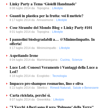
Linky Party a Tema ‘Gioielli Handmade’
Il 08 luglio 2014 da
Topogina
:
Lifestyle
Guanti in plastica per la frutta: voi li mettete?
Il 17 luglio 2014 da
Annasimone
:
Lifestyle
Cose Strambe del Mondo Blog + Linky Party #101
Il 01 luglio 2014 da
Topogina
:
Lifestyle
I pannolini biodegradabili a… @MinimoImpatto. In
offerta!
Il 17 luglio 2014 da
Minimoimpatto
:
Lifestyle
Aspettando Irene
Il 04 luglio 2014 da
Mammavegana
:
Cucina
,
Scienze
Luce Led: Conosci Veramente i Vantaggi della Luce a
Led?
Il 18 luglio 2014 da
Ecoglobo
:
Tecnologia
Impacco pre-shampoo rosmarino, lino e oliva
Il 22 luglio 2014 da
Stiletico
:
Rimedi Naturali
,
Salute e Benessere
Carta riciclata, perché sì.
Il 07 luglio 2014 da
Greenkika
:
Lifestyle
"I Vecchi Alberi sono il vero 'Polmone' della Terra"