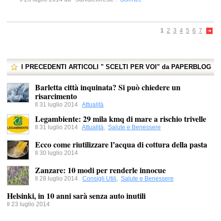
1
2
3
4
5
6
7
I PRECEDENTI ARTICOLI " SCELTI PER VOI" da PAPERBLOG
Barletta città inquinata? Si può chiedere un
risarcimento
Il 31 luglio 2014
Attualità
Legambiente: 29 mila kmq di mare a rischio trivelle
Il 31 luglio 2014
Attualità
,
Salute e Benessere
Ecco come riutilizzare l’acqua di cottura della pasta
Il 30 luglio 2014
Zanzare: 10 modi per renderle innocue
Il 28 luglio 2014
Consigli Utili
,
Salute e Benessere
Helsinki, in 10 anni sarà senza auto inutili
Il 23 luglio 2014