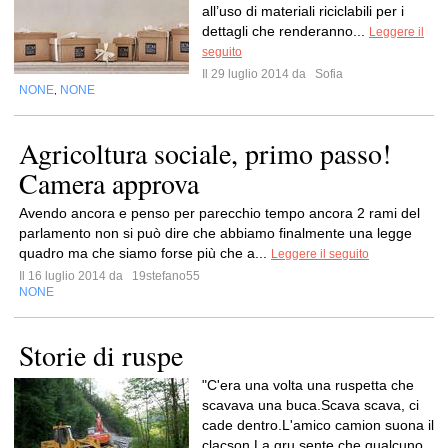
all’uso di materiali riciclabili per i
dettagli che renderanno...
Leggere il
seguito
Il 29 luglio 2014 da
Sofia
NONE
NONE
,
Agricoltura sociale, primo passo!
Camera approva
Avendo ancora e penso per parecchio tempo ancora 2 rami del
parlamento non si può dire che abbiamo finalmente una legge
quadro ma che siamo forse più che a...
Leggere il seguito
Il 16 luglio 2014 da
19stefano55
NONE
Storie di ruspe
"C'era una volta una ruspetta che
scavava una buca.Scava scava, ci
cade dentro.L'amico camion suona il
clacson.La gru sente che qualcuno