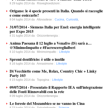
Il 29 luglio 2014 da
Risveglioedizioni
:
Origano: le 4 specie presenti in Italia. Quando si raccoglie
e come essiccarlo?
Il 04 luglio 2014 da
Altovastese
:
Cucina
,
Curiosità
,
31/07/2014 - Siemens Italia per Enel: energia intelligente
per Expo 2015
Il 31 luglio 2014 da
Orizzontenergia
:
Anima Paesana il 12 luglio a Venafro (IS) sarà a…
@MinimoImpatto e #Facrescereglialberi
Il 10 luglio 2014 da
Minimoimpatto
:
Lifestyle
Spremi dentifricio: è utile o inutile
Il 16 luglio 2014 da
Annasimone
:
Lifestyle
Di Vecchiette come Me, Relax, Country Chic + Linky
Party 103
Il 15 luglio 2014 da
Topogina
:
Lifestyle
09/07/2014 - Presentato il Rapporto IEA sull'integrazione
delle Fonti Rinnovabili con la rete
Il 09 luglio 2014 da
Orizzontenergia
:
Le foreste del Mozambico se ne vanno in Cina
Il 23 luglio 2014 da
Salvaleforeste
:
Scienze