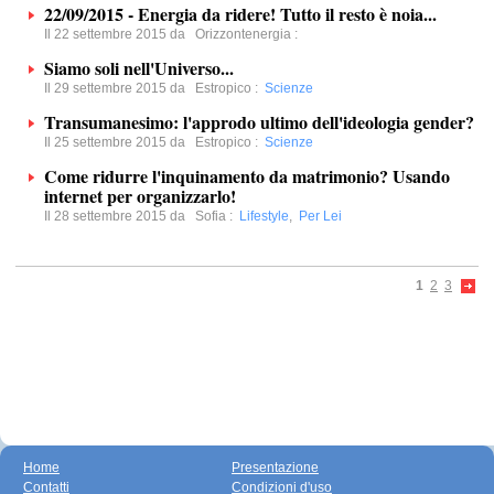
22/09/2015 - Energia da ridere! Tutto il resto è noia...
Il 22 settembre 2015 da
Orizzontenergia
:
Siamo soli nell'Universo...
Il 29 settembre 2015 da
Estropico
:
Scienze
Transumanesimo: l'approdo ultimo dell'ideologia gender?
Il 25 settembre 2015 da
Estropico
:
Scienze
Come ridurre l'inquinamento da matrimonio? Usando
internet per organizzarlo!
Il 28 settembre 2015 da
Sofia
:
Lifestyle
,
Per Lei
1
2
3
Home
Presentazione
Contatti
Condizioni d'uso