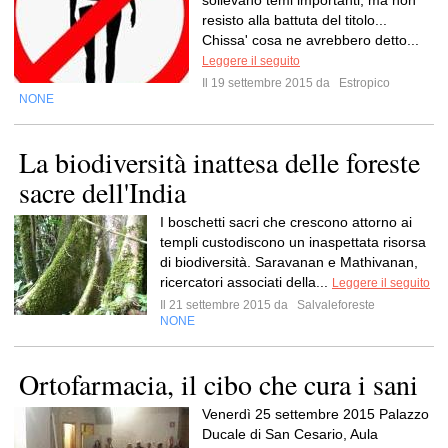
sollevano temi importanti, ma non
resisto alla battuta del titolo...
Chissa' cosa ne avrebbero detto...
Leggere il seguito
Il 19 settembre 2015 da
Estropico
NONE
La biodiversità inattesa delle foreste
sacre dell'India
I boschetti sacri che crescono attorno ai
templi custodiscono un inaspettata risorsa
di biodiversità. Saravanan e Mathivanan,
ricercatori associati della...
Leggere il seguito
Il 21 settembre 2015 da
Salvaleforeste
NONE
Ortofarmacia, il cibo che cura i sani
Venerdì 25 settembre 2015 Palazzo
Ducale di San Cesario, Aula