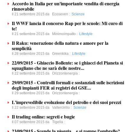
Accordo in Italia per un'importante vendita di energia
rinnovabile
Il 21 settembre 2015 da
Ecoseven
:
Scienze
Il WWF lancia il concorso Rap per le scuole: Mi curo di
te!
Il 21 settembre 2015 da
Minimoimpatto
:
Lifestyle
Il Raku: venerazione della natura e amore per la
semplicità
Il 28 settembre 2015 da
Greenkika
:
Lifestyle
22/09/2015 - Ghiaccio Bollente: se i ghiacci del Pianeta si
squagliano che ne sarà delle nostre...
Il 22 settembre 2015 da
Orizzontenergia
:
29/09/2015 - Controlli formali e sostanziali sulle iscrizioni
degli impianti FER ai registri del GSE...
Il 29 settembre 2015 da
Orizzontenergia
:
L’imprevedibile evoluzione del petrolio e dei suoi prezzi
Il 22 settembre 2015 da
Valtercirillo
:
Scienze
Il trading online: segreti e bugie
Il 07 settembre 2015 da
Tigella
:
23/09/2015 - Scende la pioggia... e si rompe l'ombrello?