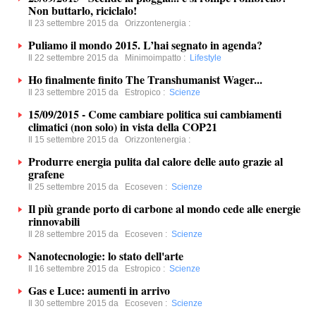
Non buttarlo, riciclalo!
Il 23 settembre 2015 da
Orizzontenergia
:
Puliamo il mondo 2015. L’hai segnato in agenda?
Il 22 settembre 2015 da
Minimoimpatto
:
Lifestyle
Ho finalmente finito The Transhumanist Wager...
Il 23 settembre 2015 da
Estropico
:
Scienze
15/09/2015 - Come cambiare politica sui cambiamenti
climatici (non solo) in vista della COP21
Il 15 settembre 2015 da
Orizzontenergia
:
Produrre energia pulita dal calore delle auto grazie al
grafene
Il 25 settembre 2015 da
Ecoseven
:
Scienze
Il più grande porto di carbone al mondo cede alle energie
rinnovabili
Il 28 settembre 2015 da
Ecoseven
:
Scienze
Nanotecnologie: lo stato dell'arte
Il 16 settembre 2015 da
Estropico
:
Scienze
Gas e Luce: aumenti in arrivo
Il 30 settembre 2015 da
Ecoseven
:
Scienze