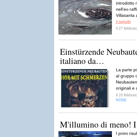
introdotto 
nell'ex-raf
Villasanta
il seguito
Il 27 febbra
Einstürzende Neubauten
italiano da…
La parte pi
al gruppo d
Neubauten d
originali e 
Il 20 febbra
NONE
M'illumino di meno! I 
I primi ris