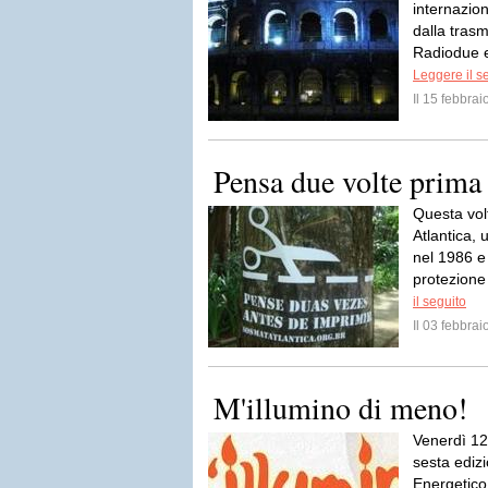
internazion
dalla trasm
Radiodue e
Leggere il s
Il 15 febbra
Pensa due volte prima
Questa vol
Atlantica, 
nel 1986 e
protezione 
il seguito
Il 03 febbra
M'illumino di meno!
Venerdì 12
sesta ediz
Energetico