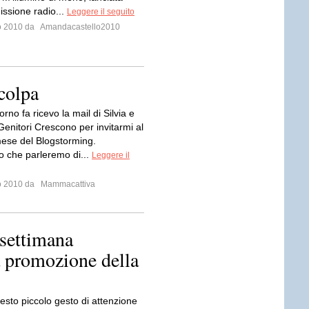
issione radio...
Leggere il seguito
io 2010 da
Amandacastello2010
 colpa
rno fa ricevo la mail di Silvia e
Genitori Crescono per invitarmi al
ese del Blogstorming.
 che parleremo di...
Leggere il
io 2010 da
Mammacattiva
 settimana
a promozione della
esto piccolo gesto di attenzione