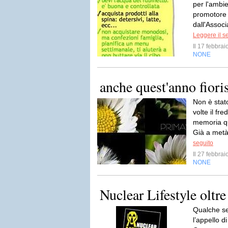
per l'ambie
promotore d
dall'Associ
Leggere il s
Il 17 febbra
NONE
anche quest'anno fiori
Non è stat
volte il fr
memoria que
Già a metà 
seguito
Il 27 febbra
NONE
Nuclear Lifestyle oltr
Qualche se
l’appello d