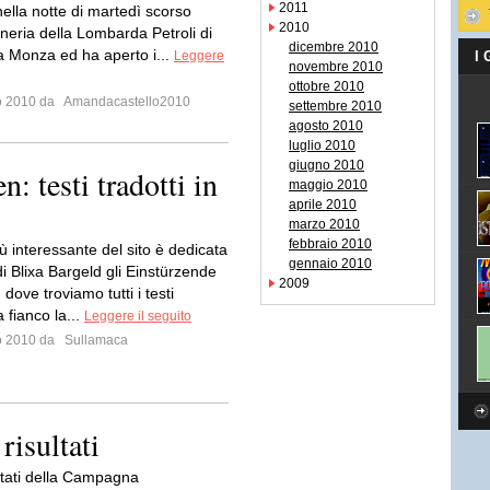
2011
nella notte di martedì scorso
2010
fineria della Lombarda Petroli di
dicembre 2010
 a Monza ed ha aperto i...
Leggere
I
novembre 2010
ottobre 2010
io 2010 da
Amandacastello2010
settembre 2010
agosto 2010
luglio 2010
giugno 2010
: testi tradotti in
maggio 2010
aprile 2010
marzo 2010
febbraio 2010
ù interessante del sito è dedicata
gennaio 2010
i Blixa Bargeld gli Einstürzende
2009
ove troviamo tutti i testi
a fianco la...
Leggere il seguito
io 2010 da
Sullamaca
risultati
ultati della Campagna