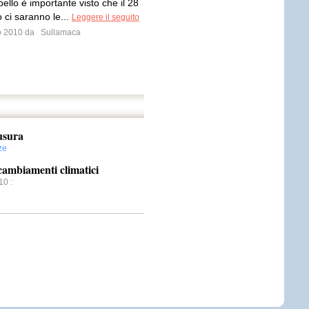
ello è importante visto che il 28
 ci saranno le...
Leggere il seguito
io 2010 da
Sullamaca
usura
ze
 cambiamenti climatici
10
: