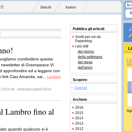
te
Giochi
Autori
Pubblica gli articoli
R
Scelti per voi da
Paperblog
I più letti
nno!
L
del giorno
della settimana
,vogliamo condividere questa
L'
del mese
GI
 newsletter di Greenpeace.Vi
dell'anno
ad approfondire ed a leggere con
i link.Ciao Amanda, sai...
Leggere
Scoprire
Scienze
io 2010 da
Amandacastello2010
Archivio
2016
al Lambro fino al
Agi
2015
2014
2013
ziato quando qualcuno si è
2012