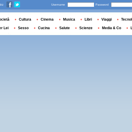
 su
Username
Password
ocietà
Cultura
Cinema
Musica
Libri
Viaggi
Tecnol
er Lei
Sesso
Cucina
Salute
Scienze
Media & Co