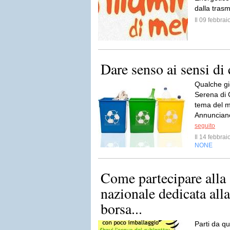
dalla trasm
Il 09 febbra
Dare senso ai sensi di
Qualche gio
Serena di 
tema del m
Annunciano
seguito
Il 14 febbra
NONE
Come partecipare alla
nazionale dedicata all
borsa...
Parti da qu