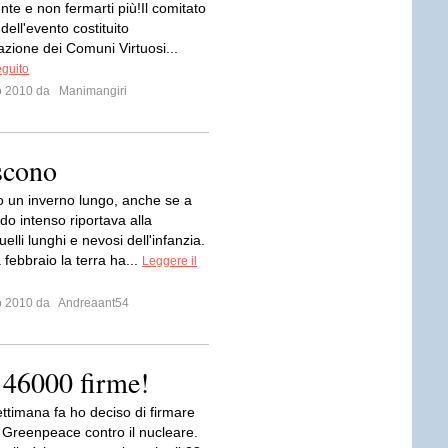
nte e non fermarti più!Il comitato
ell'evento costituito
azione dei Comuni Virtuosi...
eguito
io 2010 da
Manimangiri
scono
o un inverno lungo, anche se a
eddo intenso riportava alla
lli lunghi e nevosi dell'infanzia.
febbraio la terra ha...
Leggere il
io 2010 da
Andreaant54
e 46000 firme!
ttimana fa ho deciso di firmare
i Greenpeace contro il nucleare.