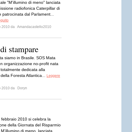
ale "M'illumino di meno" lanciata
issione radiofonica Caterpillar di
 patrocinata dal Parlament...
eguito
io 2010 da
Amandacastello2010
 di stampare
ta siamo in Brasile. SOS Mata
un organizzazione no-profit nata
 totalmente dedicata alla
della Foresta Atlantica...
Leggere
io 2010 da
Doryn
 febbraio 2010 si celebra la
ione della Giornata del Risparmio
 M’illumino di meno, lanciata