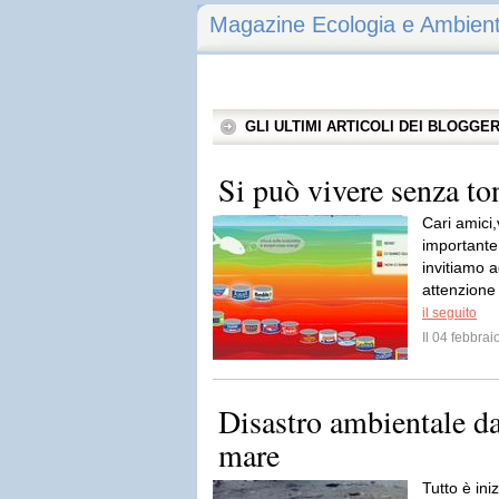
Magazine Ecologia e Ambien
GLI ULTIMI ARTICOLI DEI BLOGGE
Si può vivere senza to
Cari amici
importante
invitiamo 
attenzione 
il seguito
Il 04 febbra
Disastro ambientale d
mare
Tutto è ini