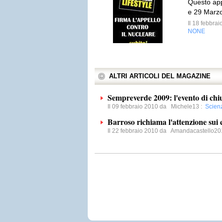
Questo app
e 29 Marzo
Il 18 febbra
NONE
ALTRI ARTICOLI DEL MAGAZINE
Sempreverde 2009: l'evento di chi
Il 09 febbraio 2010 da
Michele13
:
Scien
Barroso richiama l'attenzione sui
Il 22 febbraio 2010 da
Amandacastello20