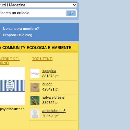
Non ancora membro?
Proponi il tuo blog
A COMMUNITY ECOLOGIA E AMBIENTE
AUTORE DEL
TOP UTENTI
ORNO
topogina
881373 pt
hugor
428421 pt
salvaleforeste
389755 pt
psyinthekitchen
antoniobruno5
303520 pt