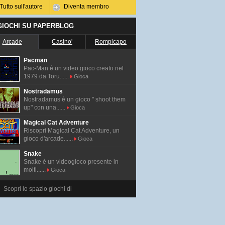
Tutto sull'autore
Diventa membro
 GIOCHI SU PAPERBLOG
Arcade
Casino'
Rompicapo
Pacman
Pac-Man é un video gioco creato nel
1979 da Toru......
Gioca
Nostradamus
Nostradamus è un gioco " shoot them
up" con una......
Gioca
Magical Cat Adventure
Riscopri Magical Cat Adventure, un
gioco d'arcade......
Gioca
Snake
Snake è un videogioco presente in
molti......
Gioca
Scopri lo spazio giochi di