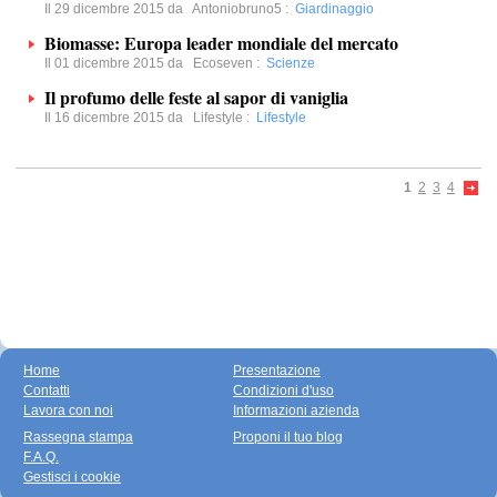
Il 29 dicembre 2015 da
Antoniobruno5
:
Giardinaggio
Biomasse: Europa leader mondiale del mercato
Il 01 dicembre 2015 da
Ecoseven
:
Scienze
Il profumo delle feste al sapor di vaniglia
Il 16 dicembre 2015 da
Lifestyle
:
Lifestyle
1
2
3
4
Home
Presentazione
Contatti
Condizioni d'uso
Lavora con noi
Informazioni azienda
Rassegna stampa
Proponi il tuo blog
F.A.Q.
Gestisci i cookie