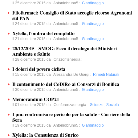
Il 25 dicembre 2015 da
Antoniobruno5
:
Giardinaggio
Fitofarmaci: Consiglio di Stato accoglie ricorso Agronomi
sul PAN
Il 24 dicembre 2015 da
Antoniobruno5
:
Giardinaggio
Xylella, l'ombra del complotto
Il 21 dicembre 2015 da
Antoniobruno5
:
Giardinaggio
28/12/2015 - SMOG: Ecco il decalogo dei Ministeri
Ambiente e Salute
Il 28 dicembre 2015 da
Orizzontenergia
:
I dolori del povero ciclista
Il 15 dicembre 2015 da
Alessandra De Giorgi
:
Rimedi Naturali
Il contenimento del CoDiRo ai Consorzi di Bonifica
Il 30 dicembre 2015 da
Antoniobruno5
:
Giardinaggio
Memorandum COP21
Il 01 dicembre 2015 da
Conferenzaenergia
:
Scienze
,
Società
I pm: contromisure pericolo per la salute - Corriere della
Sera
Il 19 dicembre 2015 da
Antoniobruno5
:
Giardinaggio
Xylella: la Consulenza di Surico