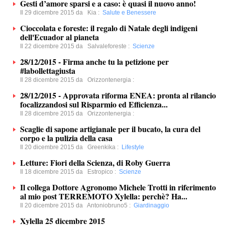
Gesti d’amore sparsi e a caso: è quasi il nuovo anno!
Il 29 dicembre 2015 da
Kia
:
Salute e Benessere
Cioccolata e foreste: il regalo di Natale degli indigeni
dell'Ecuador al pianeta
Il 22 dicembre 2015 da
Salvaleforeste
:
Scienze
28/12/2015 - Firma anche tu la petizione per
#labollettagiusta
Il 28 dicembre 2015 da
Orizzontenergia
:
28/12/2015 - Approvata riforma ENEA: pronta al rilancio
focalizzandosi sul Risparmio ed Efficienza...
Il 28 dicembre 2015 da
Orizzontenergia
:
Scaglie di sapone artigianale per il bucato, la cura del
corpo e la pulizia della casa
Il 20 dicembre 2015 da
Greenkika
:
Lifestyle
Letture: Fiori della Scienza, di Roby Guerra
Il 18 dicembre 2015 da
Estropico
:
Scienze
Il collega Dottore Agronomo Michele Trotti in riferimento
al mio post TERREMOTO Xylella: perchè? Ha...
Il 20 dicembre 2015 da
Antoniobruno5
:
Giardinaggio
Xylella 25 dicembre 2015