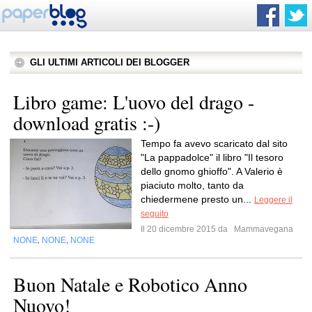
GLI ULTIMI ARTICOLI DEI BLOGGER
Libro game: L'uovo del drago -
download gratis :-)
Tempo fa avevo scaricato dal sito
"La pappadolce" il libro "Il tesoro
dello gnomo ghioffo". A Valerio è
piaciuto molto, tanto da
chiedermene presto un...
Leggere il
seguito
Il 20 dicembre 2015 da
Mammavegana
NONE
NONE
NONE
,
,
Buon Natale e Robotico Anno
Nuovo!