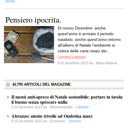
NONE
Pensiero ipocrita.
Di nuovo Dicembre: anche
quest'anno è arrivato il periodo
natalizio; anche quest'anno intorno
all'albero di Natale l'ambiente si
colora delle carte vivaci dei...
Leggere il seguito
Il 02 dicembre 2015 da
Maria Materia
ALTRI ARTICOLI DEL MAGAZINE
Il menù anti-spreco di Natale sostenibile: portare in tavola
il buono senza sprecare nulla
Il 23 dicembre 2015 da
Minimoimpatto
:
Lifestyle
Abruzzo: niente trivelle ad Ombrina mare
Il 14 dicembre 2015 da
Ecoseven
:
Scienze