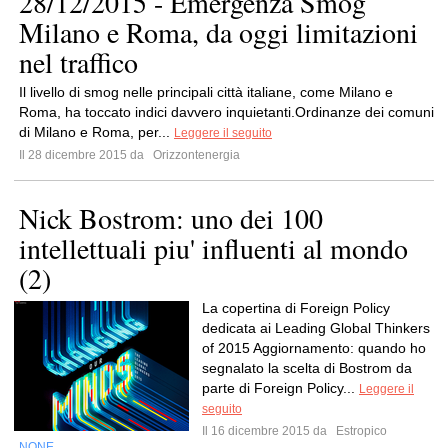
28/12/2015 - Emergenza Smog
Milano e Roma, da oggi limitazioni
nel traffico
Il livello di smog nelle principali città italiane, come Milano e
Roma, ha toccato indici davvero inquietanti.Ordinanze dei comuni
di Milano e Roma, per...
Leggere il seguito
Il 28 dicembre 2015 da
Orizzontenergia
Nick Bostrom: uno dei 100
intellettuali piu' influenti al mondo
(2)
La copertina di Foreign Policy
dedicata ai Leading Global Thinkers
of 2015 Aggiornamento: quando ho
segnalato la scelta di Bostrom da
parte di Foreign Policy...
Leggere il
seguito
Il 16 dicembre 2015 da
Estropico
NONE