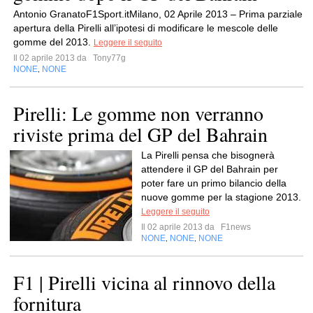
Antonio GranatoF1Sport.itMilano, 02 Aprile 2013 – Prima parziale
apertura della Pirelli all’ipotesi di modificare le mescole delle
gomme del 2013.
Leggere il seguito
Il 02 aprile 2013 da
Tony77g
NONE
NONE
,
Pirelli: Le gomme non verranno
riviste prima del GP del Bahrain
La Pirelli pensa che bisognerà
attendere il GP del Bahrain per
poter fare un primo bilancio della
nuove gomme per la stagione 2013.
Leggere il seguito
Il 02 aprile 2013 da
F1news
NONE
NONE
NONE
,
,
F1 | Pirelli vicina al rinnovo della
fornitura