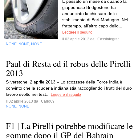
È passato un mese da quando la
giapponese Bridgestone ha
annunciato la chiusura dello
stabilimento di Bari-Modugno. Nel
frattempo, all’altro capo dello...
Leggere il seguito
Il 03 aprile 2013 da
Cassintegrati
NONE
NONE
NONE
,
,
Paul di Resta ed il rebus delle Pirelli
2013
Silverstone, 2 aprile 2013 – Lo scozzese della Force India è
convinto che la scuderia indiana stia raccogliendo i frutti del duro
lavoro svolto nei test...
Leggere il seguito
Il 02 aprile 2013 da
Carlo69
NONE
NONE
,
F1 | La Pirelli potrebbe modificare le
gomme dopo il GP del Bahrain