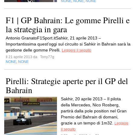
NONE
NONE
NONE
,
,
F1 | GP Bahrain: Le gomme Pirelli e
la strategia in gara
Antonio GranatoF1Sport.itSahkir, 21 aprile 2013 –
Importantissima quest’oggi sul circuito si Sahkir in Bahrain sarà la
gestione delle gomme Pirelli.
Leggere il seguito
Il 21 aprile 2013 da
Tony77g
NONE
NONE
,
Pirelli: Strategie aperte per il GP del
Bahrain
Sakhir, 20 aprile 2013 – Il pilota
della Mercedes, Nico Rosberg,
partirà dalla pole position nel Gran
Premio del Bahrain di domani,
grazie a un tempo di 1m32.
Leggere
il seguito