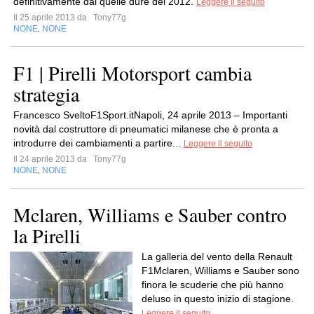
definitivamente dal quelle dure del 2012.
Leggere il seguito
Il 25 aprile 2013 da
Tony77g
NONE
NONE
,
F1 | Pirelli Motorsport cambia
strategia
Francesco SveltoF1Sport.itNapoli, 24 aprile 2013 – Importanti
novità dal costruttore di pneumatici milanese che è pronta a
introdurre dei cambiamenti a partire...
Leggere il seguito
Il 24 aprile 2013 da
Tony77g
NONE
NONE
,
Mclaren, Williams e Sauber contro
la Pirelli
La galleria del vento della Renault
F1Mclaren, Williams e Sauber sono
finora le scuderie che più hanno
deluso in questo inizio di stagione.
Leggere il seguito