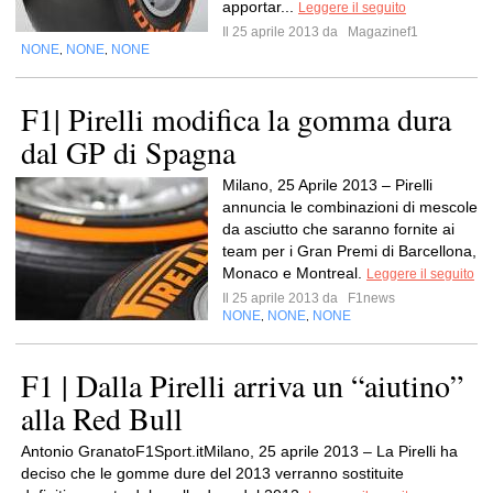
apportar...
Leggere il seguito
Il 25 aprile 2013 da
Magazinef1
NONE
NONE
NONE
,
,
F1| Pirelli modifica la gomma dura
dal GP di Spagna
Milano, 25 Aprile 2013 – Pirelli
annuncia le combinazioni di mescole
da asciutto che saranno fornite ai
team per i Gran Premi di Barcellona,
Monaco e Montreal.
Leggere il seguito
Il 25 aprile 2013 da
F1news
NONE
NONE
NONE
,
,
F1 | Dalla Pirelli arriva un “aiutino”
alla Red Bull
Antonio GranatoF1Sport.itMilano, 25 aprile 2013 – La Pirelli ha
deciso che le gomme dure del 2013 verranno sostituite