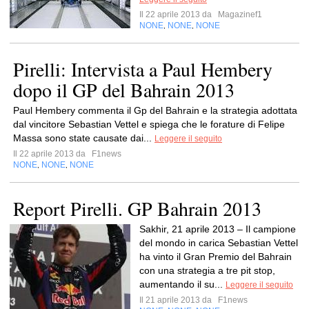
Il 22 aprile 2013 da
Magazinef1
NONE
NONE
NONE
,
,
Pirelli: Intervista a Paul Hembery
dopo il GP del Bahrain 2013
Paul Hembery commenta il Gp del Bahrain e la strategia adottata
dal vincitore Sebastian Vettel e spiega che le forature di Felipe
Massa sono state causate dai...
Leggere il seguito
Il 22 aprile 2013 da
F1news
NONE
NONE
NONE
,
,
Report Pirelli. GP Bahrain 2013
Sakhir, 21 aprile 2013 – Il campione
del mondo in carica Sebastian Vettel
ha vinto il Gran Premio del Bahrain
con una strategia a tre pit stop,
aumentando il su...
Leggere il seguito
Il 21 aprile 2013 da
F1news