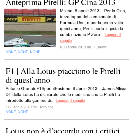
Anteprima Pirelli: GP Cina 2013
Milano, 8 aprile 2013 – Per la Cina,
terza tappa del campionato di
Formula Uno, e per la prima volta
quest’anno, Pirelli porta in pista la
combinazione P Zero...
Leggere il
seguito
Il 08 aprile 2013 da
F1news
NONE
NONE
NONE
,
,
F1 | Alla Lotus piacciono le Pirelli
di quest’anno
Antonio GranatoF1Sport.itEnstone, 8 aprile 2013 – James Allison
DT della Lotus ha dichiarato che le modifiche che la Pirelli ha
introdotto alle gomme di...
Leggere il seguito
Il 08 aprile 2013 da
Tony77g
NONE
NONE
,
Lotus non è d’accordo con i critici