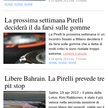
Il 20 aprile 2013 da
F1news
NONE
NONE
NONE
,
,
La prossima settimana Pirelli
deciderà il da farsi sulle gomme
La Pirelli la prossima settimana in un
incontro fissato a Milano deciderà il
da farsi sulle gomme che a detta di
molti critici si sono rivelate troppo
estreme.
Leggere il seguito
Il 19 aprile 2013 da
F1news
NONE
NONE
NONE
,
,
Libere Bahrain. La Pirelli prevede tre
pit stop
Sakhir, 19 apr 2013 – Il pilota della
Lotus, Kimi Raikkonen, è stato il più
veloce nella seconda sessione di
prove libere del venerdì, valide per il