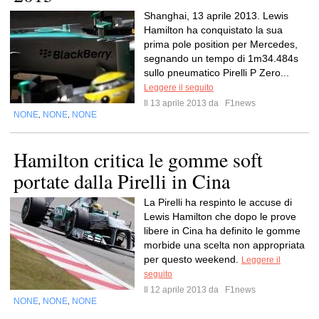
Shanghai, 13 aprile 2013. Lewis
Hamilton ha conquistato la sua
prima pole position per Mercedes,
segnando un tempo di 1m34.484s
sullo pneumatico Pirelli P Zero...
Leggere il seguito
Il 13 aprile 2013 da
F1news
NONE
NONE
NONE
,
,
Hamilton critica le gomme soft
portate dalla Pirelli in Cina
La Pirelli ha respinto le accuse di
Lewis Hamilton che dopo le prove
libere in Cina ha definito le gomme
morbide una scelta non appropriata
per questo weekend.
Leggere il
seguito
Il 12 aprile 2013 da
F1news
NONE
NONE
NONE
,
,