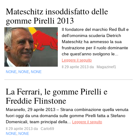
Mateschitz insoddisfatto delle
gomme Pirelli 2013
Il fondatore del marchio Red Bull e
dell'omonima scuderia Dietrich
Mateschitz ha ammesso la sua
frustrazione per il ruolo dominante
che quest'anno svolgono le...
Leggere il seguito
Il 29 aprile 2013 da
Magazinef1
NONE
NONE
NONE
,
,
La Ferrari, le gomme Pirelli e
Freddie Flinstone
Maranello, 29 aprile 2013 – Strana combinazione quella venuta
fuori oggi da una domanda sulle gomme Pirelli fatta a Stefano
Domenicali, team principal della...
Leggere il seguito
Il 29 aprile 2013 da
Carlo69
NONE
NONE
,