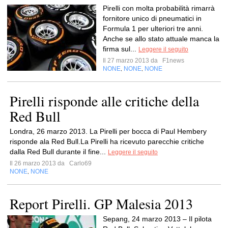
Pirelli con molta probabilità rimarrà
fornitore unico di pneumatici in
Formula 1 per ulteriori tre anni.
Anche se allo stato attuale manca la
firma sul...
Leggere il seguito
Il 27 marzo 2013 da
F1news
NONE
NONE
NONE
,
,
Pirelli risponde alle critiche della
Red Bull
Londra, 26 marzo 2013. La Pirelli per bocca di Paul Hembery
risponde ala Red Bull.La Pirelli ha ricevuto parecchie critiche
dalla Red Bull durante il fine...
Leggere il seguito
Il 26 marzo 2013 da
Carlo69
NONE
NONE
,
Report Pirelli. GP Malesia 2013
Sepang, 24 marzo 2013 – Il pilota