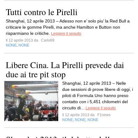
Tutti contro le Pirelli
Shanghai, 12 aprile 2013 – Adesso non e’ solo piu’ la Red Bull a
criticare le gomme Pirelli, ma anche Hamilton e Button non
risparmiano le critiche.
Leggere il seguito
Il 12 aprile 2013 da
Carlo69
NONE
NONE
,
Libere Cina. La Pirelli prevede dai
due ai tre pit stop
Shanghai, 12 aprile 2013 – Nelle
due sessioni di prove libere di oggi, i
piloti di Formula Uno hanno preso
contatto con i 5,451 chilometri del
circuito di...
Leggere il seguito
Il 12 aprile 2013 da
F1news
NONE
NONE
NONE
,
,