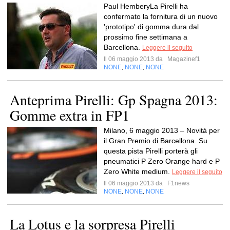
Paul HemberyLa Pirelli ha
confermato la fornitura di un nuovo
'prototipo' di gomma dura dal
prossimo fine settimana a
Barcellona.
Leggere il seguito
Il 06 maggio 2013 da
Magazinef1
NONE
NONE
NONE
,
,
Anteprima Pirelli: Gp Spagna 2013:
Gomme extra in FP1
Milano, 6 maggio 2013 – Novità per
il Gran Premio di Barcellona. Su
questa pista Pirelli porterà gli
pneumatici P Zero Orange hard e P
Zero White medium.
Leggere il seguito
Il 06 maggio 2013 da
F1news
NONE
NONE
NONE
,
,
La Lotus e la sorpresa Pirelli