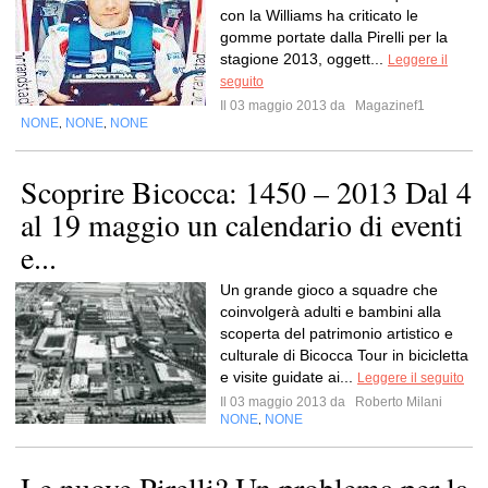
con la Williams ha criticato le
gomme portate dalla Pirelli per la
stagione 2013, oggett...
Leggere il
seguito
Il 03 maggio 2013 da
Magazinef1
NONE
NONE
NONE
,
,
Scoprire Bicocca: 1450 – 2013 Dal 4
al 19 maggio un calendario di eventi
e...
Un grande gioco a squadre che
coinvolgerà adulti e bambini alla
scoperta del patrimonio artistico e
culturale di Bicocca Tour in bicicletta
e visite guidate ai...
Leggere il seguito
Il 03 maggio 2013 da
Roberto Milani
NONE
NONE
,