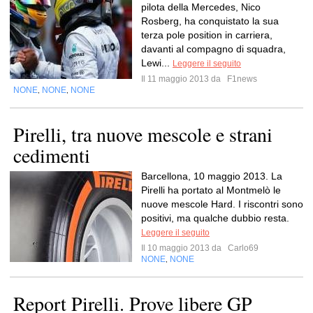
pilota della Mercedes, Nico
Rosberg, ha conquistato la sua
terza pole position in carriera,
davanti al compagno di squadra,
Lewi...
Leggere il seguito
Il 11 maggio 2013 da
F1news
NONE
NONE
NONE
,
,
Pirelli, tra nuove mescole e strani
cedimenti
Barcellona, 10 maggio 2013. La
Pirelli ha portato al Montmelò le
nuove mescole Hard. I riscontri sono
positivi, ma qualche dubbio resta.
Leggere il seguito
Il 10 maggio 2013 da
Carlo69
NONE
NONE
,
Report Pirelli. Prove libere GP