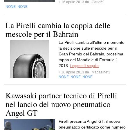
Il 16 aprile 2013 da
Carlo69
NONE
NONE
,
La Pirelli cambia la coppia delle
mescole per il Bahrain
La Pirelli cambia all'ultimo momento
la decisione sulle mescole per il
Gran Premio del Bahrain, prossima
tappa del Mondiale di Formula 1
2013.
Leggere il seguito
Il 16 aprile 2013 da
Magazinef1
NONE
NONE
NONE
,
,
Kawasaki partner tecnico di Pirelli
nel lancio del nuovo pneumatico
Angel GT
Pirelli presenta Angel GT, il nuovo
pneumatico certificato come numero