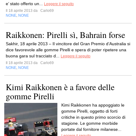
e’ stato offerto un...
Leggere il seguito
Il 18 aprile 2013 da
Carlo69
NONE
NONE
,
Raikkonen: Pirelli sì, Bahrain forse
Sakhir, 18 aprile 2013 – Il vincitore del Gran Premio d’Australia si
dice favorevole alle gomme Pirelli e spera di poter ripetere una
buona gara sul tracciato d...
Leggere il seguito
Il 18 aprile 2013 da
Carlo69
NONE
NONE
,
Kimi Raikkonen è a favore delle
gomme Pirelli
Kimi Raikkonen ha appoggiato le
gomme Pirelli, oggetto di forti
critiche in questo primo scorcio di
stagione. Le gomme morbide
portate dal fornitore milanese...
Leggere il seguito