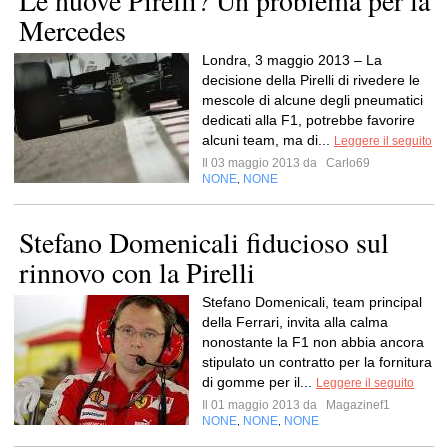
Le nuove Pirelli? Un problema per la
Mercedes
Londra, 3 maggio 2013 – La
decisione della Pirelli di rivedere le
mescole di alcune degli pneumatici
dedicati alla F1, potrebbe favorire
alcuni team, ma di...
Leggere il seguito
Il 03 maggio 2013 da
Carlo69
NONE
NONE
,
Stefano Domenicali fiducioso sul
rinnovo con la Pirelli
Stefano Domenicali, team principal
della Ferrari, invita alla calma
nonostante la F1 non abbia ancora
stipulato un contratto per la fornitura
di gomme per il...
Leggere il seguito
Il 01 maggio 2013 da
Magazinef1
NONE
NONE
NONE
,
,