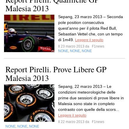
Malesia 2013
Sepang, 23 marzo 2013 – Seconda
pole position consecutiva
quest’anno per il pilota Red Bull,
Sebastian Vettel che, con un tempo
di 1m49.
Leggere il seguito
Il 23 marzo 2013 da
F1news
NONE
NONE
NONE
,
,
Report Pirelli. Prove Libere GP
Malesia 2013
Sepang, 22 marzo 2013 – Le
condizioni meteorologiche delle
prime due sessioni di prove libere in
Malesia sono state in completo
contrasto con quelle della scors...
Leggere il seguito
Il 22 marzo 2013 da
F1news
NONE
NONE
NONE
,
,