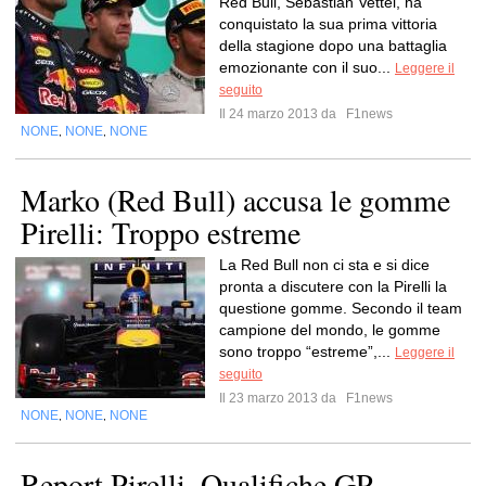
Red Bull, Sebastian Vettel, ha
conquistato la sua prima vittoria
della stagione dopo una battaglia
emozionante con il suo...
Leggere il
seguito
Il 24 marzo 2013 da
F1news
NONE
NONE
NONE
,
,
Marko (Red Bull) accusa le gomme
Pirelli: Troppo estreme
La Red Bull non ci sta e si dice
pronta a discutere con la Pirelli la
questione gomme. Secondo il team
campione del mondo, le gomme
sono troppo “estreme”,...
Leggere il
seguito
Il 23 marzo 2013 da
F1news
NONE
NONE
NONE
,
,
Report Pirelli. Qualifiche GP