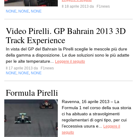
Il 18 aprile 2013 da
F1news
NONE
NONE
NONE
,
,
Video Pirelli. GP Bahrain 2013 3D
Track Experience
In vista del GP del Bahrain la Pirelli sceglie le mescole più dure
della gamma a disposizione. Le due soluzioni sono le più adatte
per le alte temperature...
Leggere il seguito
Il 17 aprile 2013 da
F1news
NONE
NONE
NONE
,
,
Formula Pirelli
Ravenna, 16 aprile 2013 – La
Formula 1 nel corso della sua storia
ci ha abituato a stravolgimenti
regolamentari di ogni tipo, per cui
l’eccessiva usura e...
Leggere il
seguito