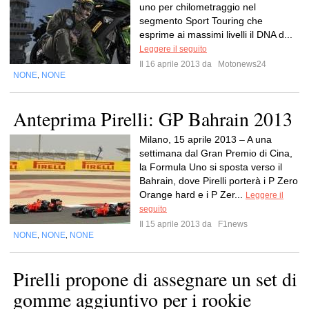
uno per chilometraggio nel
segmento Sport Touring che
esprime ai massimi livelli il DNA d...
Leggere il seguito
Il 16 aprile 2013 da
Motonews24
NONE
NONE
,
Anteprima Pirelli: GP Bahrain 2013
Milano, 15 aprile 2013 – A una
settimana dal Gran Premio di Cina,
la Formula Uno si sposta verso il
Bahrain, dove Pirelli porterà i P Zero
Orange hard e i P Zer...
Leggere il
seguito
Il 15 aprile 2013 da
F1news
NONE
NONE
NONE
,
,
Pirelli propone di assegnare un set di
gomme aggiuntivo per i rookie