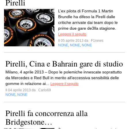
Pirelli
L’ex pilota di Formula 1 Martin
Brundle ha difeso la Pirelli dalle
critiche arrivate dai team dopo le
prime due gare de3lla stagione.
Leggere il seguito
Il 05 aprile 2013 da
F1news
NONE
NONE
NONE
,
,
Pirelli, Cina e Bahrain gare di studio
Milano, 4 aprile 2013 – Dopo le polemiche innescate soprattutto
da Mercedes e Red Bull in merito all’eccessiva sensibilità delle
gomme in relazione ai...
Leggere il seguito
Il 04 aprile 2013 da
Carlo69
NONE
NONE
,
Pirelli fa concorrenza alla
Bridgestone…