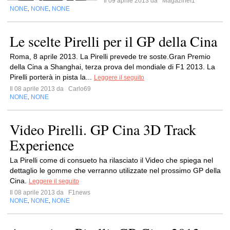
Il 09 aprile 2013 da
Magazinef1
NONE
NONE
NONE
,
,
Le scelte Pirelli per il GP della Cina
Roma, 8 aprile 2013. La Pirelli prevede tre soste.Gran Premio
della Cina a Shanghai, terza prova del mondiale di F1 2013. La
Pirelli porterà in pista la...
Leggere il seguito
Il 08 aprile 2013 da
Carlo69
NONE
NONE
,
Video Pirelli. GP Cina 3D Track
Experience
La Pirelli come di consueto ha rilasciato il Video che spiega nel
dettaglio le gomme che verranno utilizzate nel prossimo GP della
Cina.
Leggere il seguito
Il 08 aprile 2013 da
F1news
NONE
NONE
NONE
,
,