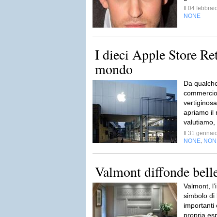
Il 04 febbra
NONE
I dieci Apple Store Ret
mondo
Da qualche
commercio 
vertiginosa
apriamo il
valutiamo, 
Il 31 genna
NONE
NON
,
Valmont diffonde bell
Valmont, l’
simbolo di
importanti 
propria es