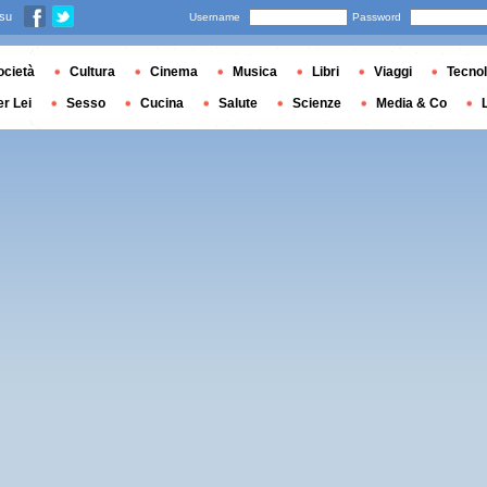
 su
Username
Password
ocietà
Cultura
Cinema
Musica
Libri
Viaggi
Tecnol
er Lei
Sesso
Cucina
Salute
Scienze
Media & Co