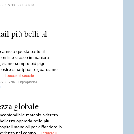
io 2015 da
Consolata
ail più belli al
 anno a questa parte, il
on line cresce in maniera
, siamo sempre più pigri,
 nostro smartphone, guardiamo,
...
Leggere il seguito
io 2015 da
Enjoyphone
E
ezza globale
inconfondibile marchio svizzero
 bellezza approda nelle più
capitali mondiali per diffondere la
perienza nel campo...
Leggere il