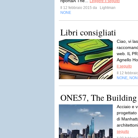
riportaÂ The...
Leggere il seguito
Il 12 febbraio 2015 da
Lightman
NONE
Libri consigliati
Ciao, vi las
raccomanda
web. IL P
Agnello Hor
il seguito
Il 12 febbra
NONE
NON
,
ONE57, The Building
Acciaio e v
progettato 
di Manhatt
architetto
seguito