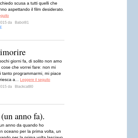
 chiedo scusa a tutti quelli che
nno aspettando il film desiderato.
eguito
 2015 da
Babol81
E
imorire
ochi giorni fa, di solito non amo
di cose che vorrei fare: non mi
di tanto programmarmi, mi piace
 riesca a...
Leggere il seguito
 2015 da
Blackcat80
(un anno fa).
 un anno da quando ho
un oceano per la prima volta, un
ando per la prima volta lasciavo