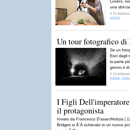
Lovers, son
una sbircia
Il 24 febbra
NONE
Un tour fotografico d
Se un foto
Esci dagli 
la parte pi
giorno e di
Il 19 febbra
NONE
NON
,
I Figli Dell'imperatore
il protagonista
Inviato da Francesco D'asaroNotizia | 12
Bridges si Ă¨Â schierato in un nuovo p