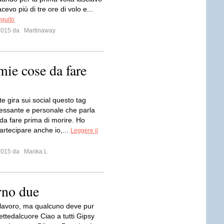
acevo più di tre ore di volo e...
eguito
 2015 da
Martinaway
mie cose da fare
e gira sui social questo tag
ressante e personale che parla
 da fare prima di morire. Ho
artecipare anche io,...
Leggere il
 2015 da
Marika L
rno due
 lavoro, ma qualcuno deve pur
icettedalcuore Ciao a tutti Gipsy