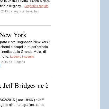
o la vostra Diletta. Pronti a dare
tina alle gipsy...
Leggere il seguito
io 2015 da
Agipsyinthekitchen
i New York
grafo e stai sognando New York?
schemi e scopri in quest'articolo
ù inedita della Grande Mela, di
 notte.
Leggere il seguito
io 2015 da
Ragdoll
E
: Jeff Bridges ne è
/02/2015 ( ore 19:46 ) : Jeff
rogetto cinematografico, come