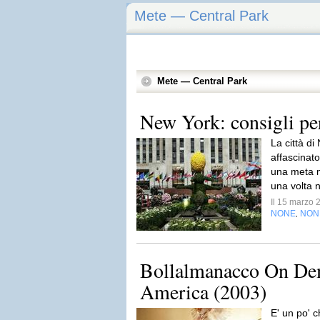
Mete — Central Park
Mete — Central Park
New York: consigli pe
La città d
affascinat
una meta m
una volta n
Il 15 marzo
NONE
NON
,
Bollalmanacco On De
America (2003)
E' un po' c