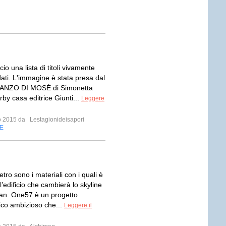
cio una lista di titoli vivamente
ti. L'immagine è stata presa dal
RANZO DI MOSÉ di Simonetta
by casa editrice Giunti...
Leggere
io 2015 da
Lestagionideisapori
E
etro sono i materiali con i quali è
l’edificio che cambierà lo skyline
an. One57 è un progetto
nico ambizioso che...
Leggere il