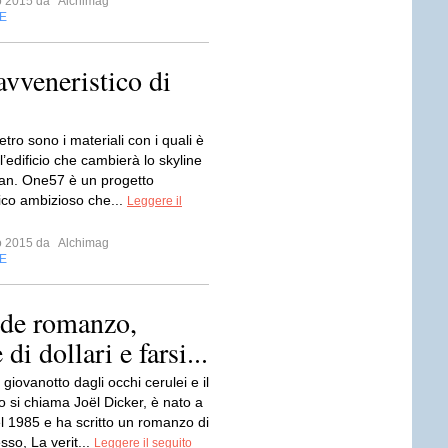
io 2015 da
Alchimag
E
avveneristico di
etro sono i materiali con i quali è
l’edificio che cambierà lo skyline
an. One57 è un progetto
nico ambizioso che...
Leggere il
io 2015 da
Alchimag
E
nde romanzo,
i dollari e farsi...
giovanotto dagli occhi cerulei e il
so si chiama Joël Dicker, è nato a
l 1985 e ha scritto un romanzo di
so, La verit...
Leggere il seguito