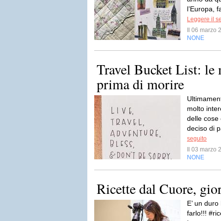
l’Europa, f
Leggere il s
Il 06 marzo
NONE
Travel Bucket List: le 
prima di morire
Ultimament
molto inte
delle cose
deciso di p
seguito
Il 03 marzo
NONE
Ricette dal Cuore, gio
E’ un duro
farlo!!! #r