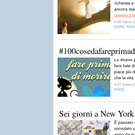
richiesta e
ancora sta
Leggere il s
Il 08 marzo
NONE
NON
,
#100cosedafareprimad
Lo dicevo p
fare liste 
piace più 
che la vita
Il 07 marzo
NONE
Sei giorni a New York 
È passato
sorvolato 
anno da qu