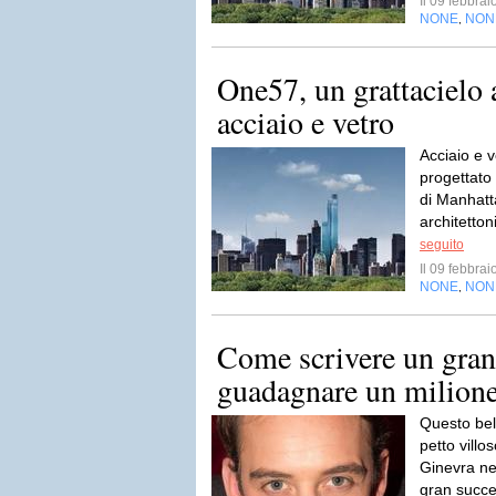
Il 09 febbra
NONE
NON
,
One57, un grattacielo 
acciaio e vetro
Acciaio e v
progettato 
di Manhatt
architetto
seguito
Il 09 febbra
NONE
NON
,
Come scrivere un gra
guadagnare un milione d
Questo bel 
petto villo
Ginevra ne
gran succes