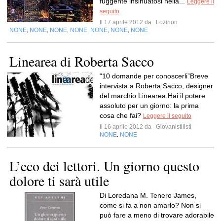
fuggente insinuatosi nella...
Leggere il
seguito
Il 17 aprile 2012 da
Lozirion
NONE
NONE
NONE
NONE
NONE
NONE
NONE
,
,
,
,
,
,
Linearea di Roberta Sacco
“10 domande per conoscerli”Breve
intervista a Roberta Sacco, designer
del marchio Linearea.Hai il potere
assoluto per un giorno: la prima
cosa che fai?
Leggere il seguito
Il 16 aprile 2012 da
Giovanistilisti
NONE
NONE
,
L’eco dei lettori. Un giorno questo
dolore ti sarà utile
Di Loredana M. Tenero James,
come si fa a non amarlo? Non si
può fare a meno di trovare adorabile