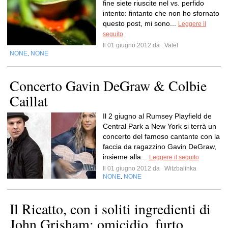
fine siete riuscite nel vs. perfido
intento: fintanto che non ho sfornato
questo post, mi sono...
Leggere il
seguito
Il 01 giugno 2012 da
Valef
NONE
NONE
,
Concerto Gavin DeGraw & Colbie
Caillat
Il 2 giugno al Rumsey Playfield de
Central Park a New York si terrà un
concerto del famoso cantante con la
faccia da ragazzino Gavin DeGraw,
insieme alla...
Leggere il seguito
Il 01 giugno 2012 da
Witzbalinka
NONE
NONE
,
Il Ricatto, con i soliti ingredienti di
John Grisham: omicidio, furto,...