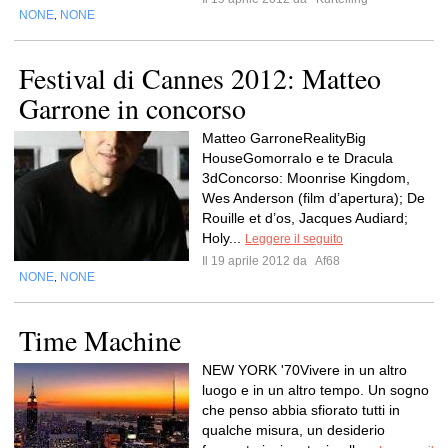
NONE
NONE
,
Festival di Cannes 2012: Matteo
Garrone in concorso
Matteo GarroneRealityBig
HouseGomorraIo e te Dracula
3dConcorso: Moonrise Kingdom,
Wes Anderson (film d’apertura); De
Rouille et d’os, Jacques Audiard;
Holy...
Leggere il seguito
Il 19 aprile 2012 da
Af68
NONE
NONE
,
Time Machine
NEW YORK '70Vivere in un altro
luogo e in un altro tempo. Un sogno
che penso abbia sfiorato tutti in
qualche misura, un desiderio