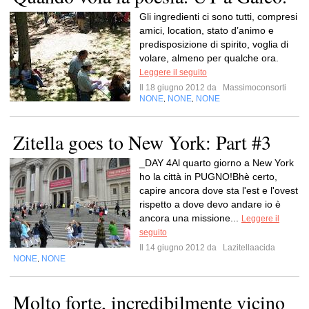
Gli ingredienti ci sono tutti, compresi
amici, location, stato d’animo e
predisposizione di spirito, voglia di
volare, almeno per qualche ora.
Leggere il seguito
Il 18 giugno 2012 da
Massimoconsorti
NONE
NONE
NONE
,
,
Zitella goes to New York: Part #3
_DAY 4Al quarto giorno a New York
ho la città in PUGNO!Bhè certo,
capire ancora dove sta l'est e l'ovest
rispetto a dove devo andare io è
ancora una missione...
Leggere il
seguito
Il 14 giugno 2012 da
Lazitellaacida
NONE
NONE
,
Molto forte, incredibilmente vicino