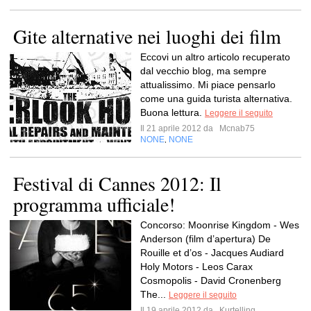
Gite alternative nei luoghi dei film
Eccovi un altro articolo recuperato
dal vecchio blog, ma sempre
attualissimo. Mi piace pensarlo
come una guida turista alternativa.
Buona lettura.
Leggere il seguito
Il 21 aprile 2012 da
Mcnab75
NONE
NONE
,
Festival di Cannes 2012: Il
programma ufficiale!
Concorso: Moonrise Kingdom - Wes
Anderson (film d’apertura) De
Rouille et d’os - Jacques Audiard
Holy Motors - Leos Carax
Cosmopolis - David Cronenberg
The...
Leggere il seguito
Il 19 aprile 2012 da
Kurtelling