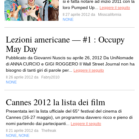
si è fatta notare ad inizio 2011 con la
loro Pumped Up...
Leggere il seguito
Il 27 aprile 2012 da
Misscalifornia
NONE
Lezioni americane — #1 : Occupy
May Day
Pubblicato da Giovanni Nuscis su aprile 26, 2012 Da UniNomade
di ANNA CURCIO e GIGI ROGGERO Il Wall Street Journal non ha
bisogno di tanti giri di parole per...
Leggere il seguito
Il 26 aprile 2012 da
Fabry2010
NONE
Cannes 2012 la lista dei film
Presentata ieri la lista ufficiale del 65° festival del cinema di
Cannes (16-27 maggio), un programma davvero ricco e pieno di
nomi partendo dai partecipanti...
Leggere il seguito
Il 21 aprile 2012 da
Thefreak
NONE
NONE
,