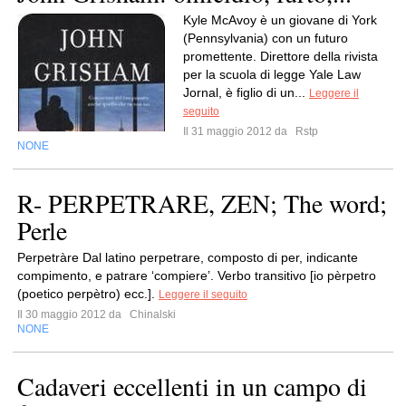
Kyle McAvoy è un giovane di York
(Pennsylvania) con un futuro
promettente. Direttore della rivista
per la scuola di legge Yale Law
Jornal, è figlio di un...
Leggere il
seguito
Il 31 maggio 2012 da
Rstp
NONE
R- PERPETRARE, ZEN; The word;
Perle
Perpetràre Dal latino perpetrare, composto di per, indicante
compimento, e patrare ‘compiere’. Verbo transitivo [io pèrpetro
(poetico perpètro) ecc.].
Leggere il seguito
Il 30 maggio 2012 da
Chinalski
NONE
Cadaveri eccellenti in un campo di