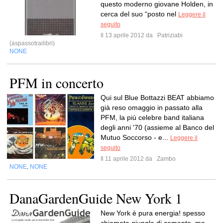
questo moderno giovane Holden, in
cerca del suo “posto nel
Leggere il
seguito
Il 13 aprile 2012 da
Patriziabi
(aspassotrailibri)
NONE
PFM in concerto
Qui sul Blue Bottazzi BEAT abbiamo
già reso omaggio in passato alla
PFM, la più celebre band italiana
degli anni '70 (assieme al Banco del
Mutuo Soccorso - e...
Leggere il
seguito
Il 11 aprile 2012 da
Zambo
NONE
NONE
,
DanaGardenGuide New York 1
New York è pura energia! spesso