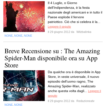
Il 4 Luglio, o Giorno
dell’Indipendenza, è la festa
nazionale degli americani e in tutto il
Paese esplode il fervore
patriottico. Ciò che si celebra è la...
Leggere il seguito
Il 29 giugno 2012 da
Witzbalinka
NONE
NONE
NONE
,
,
Breve Recensione su : The Amazing
Spider-Man disponibile ora su App
Store
Da qualche ora è disponibile in App
Store, in veste universale, il nuovo
episodio dell’uomo ragno, The
Amazing Spider-Man, realizzato
anche questa volta dagli...
Leggere il
seguito
Il 29 giugno 2012 da
Redazioneatv
NONE
NONE
,