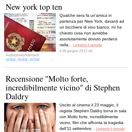
New york top ten
Qualche sera fa un'amica in
partenza per New York, davanti ad
un bicchiere di vino bianco, mi ha
chiesto cosa non avrebbe
assolutamente dovuto perdersi
nella...
Leggere il seguito
Il 08 giugno 2012 da
Audreyinwonderland
NONE
NONE
NONE
,
,
Recensione "Molto forte,
incredibilmente vicino" di Stephen
Daldry
Uscito al cinema il 23 maggio, il
regista Stephen Daldry torna in sala
con Molto forte, incredibilmente
vicino, film che affronta la tragedia
dell’11 settembre...
Leggere il seguito