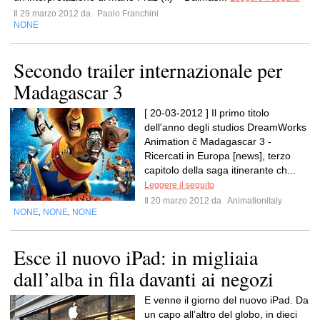
Il 29 marzo 2012 da
Paolo Franchini
NONE
Secondo trailer internazionale per
Madagascar 3
[ 20-03-2012 ] Il primo titolo
dell'anno degli studios DreamWorks
Animation č Madagascar 3 -
Ricercati in Europa [news], terzo
capitolo della saga itinerante ch...
Leggere il seguito
Il 20 marzo 2012 da
Animationitaly
NONE
NONE
NONE
,
,
Esce il nuovo iPad: in migliaia
dall’alba in fila davanti ai negozi
E venne il giorno del nuovo iPad. Da
un capo all’altro del globo, in dieci