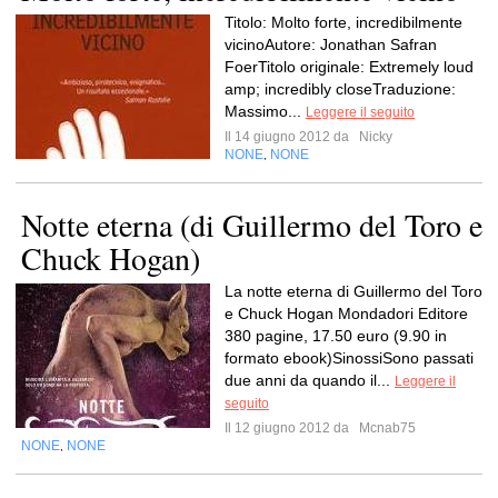
Titolo: Molto forte, incredibilmente
vicinoAutore: Jonathan Safran
FoerTitolo originale: Extremely loud
amp; incredibly closeTraduzione:
Massimo...
Leggere il seguito
Il 14 giugno 2012 da
Nicky
NONE
NONE
,
Notte eterna (di Guillermo del Toro e
Chuck Hogan)
La notte eterna di Guillermo del Toro
e Chuck Hogan Mondadori Editore
380 pagine, 17.50 euro (9.90 in
formato ebook)SinossiSono passati
due anni da quando il...
Leggere il
seguito
Il 12 giugno 2012 da
Mcnab75
NONE
NONE
,