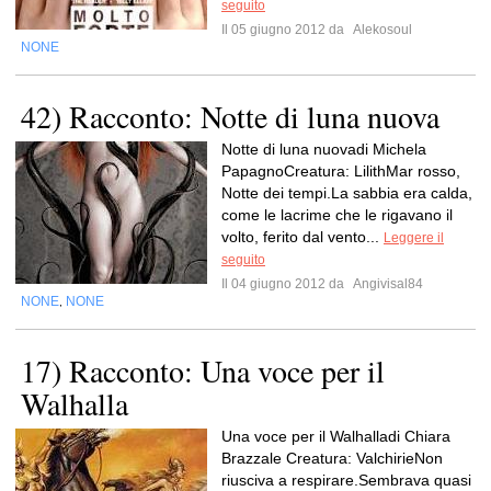
seguito
Il 05 giugno 2012 da
Alekosoul
NONE
42) Racconto: Notte di luna nuova
Notte di luna nuovadi Michela
PapagnoCreatura: LilithMar rosso,
Notte dei tempi.La sabbia era calda,
come le lacrime che le rigavano il
volto, ferito dal vento...
Leggere il
seguito
Il 04 giugno 2012 da
Angivisal84
NONE
NONE
,
17) Racconto: Una voce per il
Walhalla
Una voce per il Walhalladi Chiara
Brazzale Creatura: ValchirieNon
riusciva a respirare.Sembrava quasi