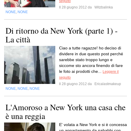
seguito
Il 28 giugno 2012 da
Witzbalinka
NONE
NONE
,
Di ritorno da New York (parte 1) -
La città
Ciao a tutte ragazze! ho deciso di
dividere in due questo post perché
sarebbe stato troppo lungo e
siccome sto ancora finendo di fare
le foto ai prodotti che...
Leggere il
seguito
Il 28 giugno 2012 da
Ericalastmakeup
NONE
NONE
NONE
,
,
L'Amoroso a New York una casa che
è una reggia
E' volata a New York e si è concessa
un appartamento da nababbi con