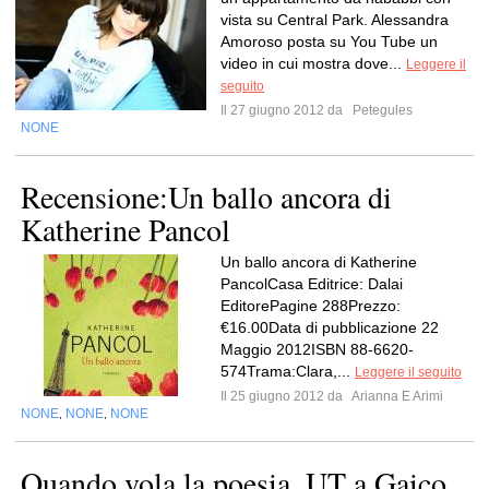
vista su Central Park. Alessandra
Amoroso posta su You Tube un
video in cui mostra dove...
Leggere il
seguito
Il 27 giugno 2012 da
Petegules
NONE
Recensione:Un ballo ancora di
Katherine Pancol
Un ballo ancora di Katherine
PancolCasa Editrice: Dalai
EditorePagine 288Prezzo:
€16.00Data di pubblicazione 22
Maggio 2012ISBN 88-6620-
574Trama:Clara,...
Leggere il seguito
Il 25 giugno 2012 da
Arianna E Arimi
NONE
NONE
NONE
,
,
Quando vola la poesia. UT a Gaico.