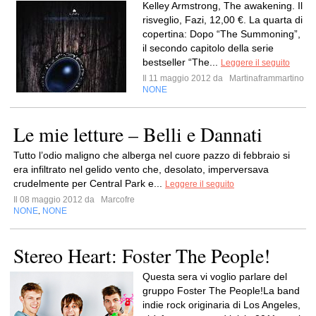
Kelley Armstrong, The awakening. Il
risveglio, Fazi, 12,00 €. La quarta di
copertina: Dopo “The Summoning”,
il secondo capitolo della serie
bestseller “The...
Leggere il seguito
Il 11 maggio 2012 da
Martinaframmartino
NONE
Le mie letture – Belli e Dannati
Tutto l’odio maligno che alberga nel cuore pazzo di febbraio si
era infiltrato nel gelido vento che, desolato, imperversava
crudelmente per Central Park e...
Leggere il seguito
Il 08 maggio 2012 da
Marcofre
NONE
NONE
,
Stereo Heart: Foster The People!
Questa sera vi voglio parlare del
gruppo Foster The People!La band
indie rock originaria di Los Angeles,