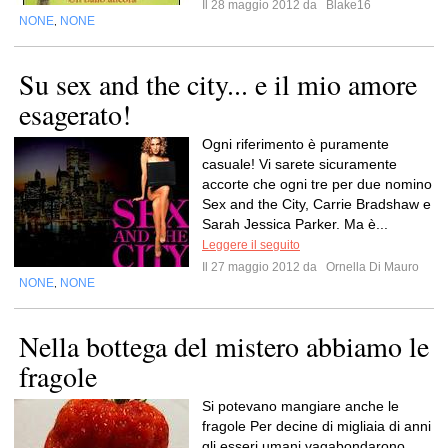
Il 28 maggio 2012 da
Blake16
NONE
NONE
,
Su sex and the city... e il mio amore
esagerato!
Ogni riferimento è puramente
casuale! Vi sarete sicuramente
accorte che ogni tre per due nomino
Sex and the City, Carrie Bradshaw e
Sarah Jessica Parker. Ma è...
Leggere il seguito
Il 27 maggio 2012 da
Ornella Di Mauro
NONE
NONE
,
Nella bottega del mistero abbiamo le
fragole
Si potevano mangiare anche le
fragole Per decine di migliaia di anni
gli esseri umani vagabondarono