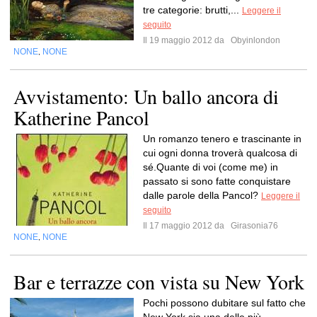
tre categorie: brutti,...
Leggere il
seguito
Il 19 maggio 2012 da
Obyinlondon
NONE
NONE
,
Avvistamento: Un ballo ancora di
Katherine Pancol
Un romanzo tenero e trascinante in
cui ogni donna troverà qualcosa di
sé.Quante di voi (come me) in
passato si sono fatte conquistare
dalle parole della Pancol?
Leggere il
seguito
Il 17 maggio 2012 da
Girasonia76
NONE
NONE
,
Bar e terrazze con vista su New York
Pochi possono dubitare sul fatto che