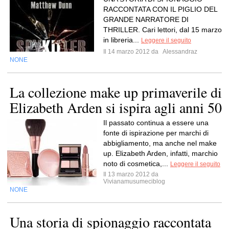
RACCONTATA CON IL PIGLIO DEL
GRANDE NARRATORE DI
THRILLER. Cari lettori, dal 15 marzo
in libreria...
Leggere il seguito
Il 14 marzo 2012 da
Alessandraz
NONE
La collezione make up primaverile di
Elizabeth Arden si ispira agli anni 50
Il passato continua a essere una
fonte di ispirazione per marchi di
abbigliamento, ma anche nel make
up. Elizabeth Arden, infatti, marchio
noto di cosmetica,...
Leggere il seguito
Il 13 marzo 2012 da
Vivianamusumeciblog
NONE
Una storia di spionaggio raccontata