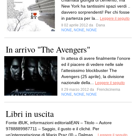
chiamata giungla di cemento, ma
New York ha tantissimi spazi verdi ..
davvero sorprendenti! Per chi fosse
in partenza per la...
Leggere il seguito
Il 02 aprile 2012 da
Dana
NONE
NONE
NONE
,
,
In arrivo "The Avengers"
In attesa di avere finalmente l'onore
ed il piacere di vedere nelle sale
l'attesissimo blockbuster The
Avengers (25 aprile), la divisione
nazionale della...
Leggere il seguito
Il 29 marzo 2012 da
Frenckcinema
NONE
NONE
NONE
,
,
Libri in uscita
Fonte iBUK, informazioni editorialiEAN – Titolo – Autore
9788889987711 – Saggio, il gusto e il cliché. Per
un’interpretazione di Mario Praz (Il) – Dalmas...
Leggere il seguito