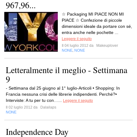
967,96...
☆ Packaging MI PIACE NON MI
PIACE ☆ Confezione di piccole
dimensioni ideale da portare con sé,
entra anche nelle pochette ...
Leggere il seguito
Il 04 luglio 2012 da
Makeuplover
NONE
NONE
,
Letteralmente il meglio - Settimana
9
- Settimana dal 25 giugno al 1° luglio-Articoli • Shopping: In
Francia nessuna crisi delle librerie indipendenti. Perché?•
Interviste: A tu per tu con…...
Leggere il seguito
Il 02 luglio 2012 da
Dalailaps
NONE
Independence Day