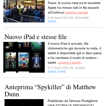
Paesi, la nuova nata tra le tavolette
Apple ha messo tutti in fila davanti
aiContinua
Leggere il seguito
Il 18 marzo 2012 da
Benedetto
NONE
Nuovo iPad e stesse file
Il nuovo iPad è arrivato, file
chilometriche già durante la notte, il
tablet è disponibile già in dieci paesi
e ha cambiato il modo di vedere i
tablet.
Leggere il seguito
Il 17 marzo 2012 da
Andy04
NONE
NONE
,
Anteprima “Spykiller” di Matthew
Dunn
Pubblicato da Simona Postiglione
UNA STORIA DI SPIONAGGIO