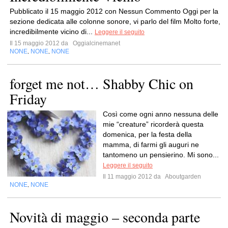
Pubblicato il 15 maggio 2012 con Nessun Commento Oggi per la
sezione dedicata alle colonne sonore, vi parlo del film Molto forte,
incredibilmente vicino di...
Leggere il seguito
Il 15 maggio 2012 da
Oggialcinemanet
NONE
NONE
NONE
,
,
forget me not… Shabby Chic on
Friday
Così come ogni anno nessuna delle
mie “creature” ricorderà questa
domenica, per la festa della
mamma, di farmi gli auguri ne
tantomeno un pensierino. Mi sono...
Leggere il seguito
Il 11 maggio 2012 da
Aboutgarden
NONE
NONE
,
Novità di maggio – seconda parte