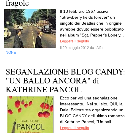
fragole
Il 13 febbraio 1967 usciva
“Strawberry fields forever” un
singolo dei Beatles che in origine
avrebbe dovuto essere pubblicato
nell’album “Sgt. Pepper's Lonely...
Leggere il seguito
Il 29 maggio 2012 da
Alfa
NONE
SEGANLAZIONE BLOG CANDY:
"UN BALLO ANCORA" di
KATHRINE PANCOL
Ecco per voi una segnalazione
interessante...Nel sui sito, QUI, la
Dalai Editore sta organizzando un
BLOG CANDY dell'ultimo romanzo
di Kathrine Pancol, “Un ball...
Leggere il seguito