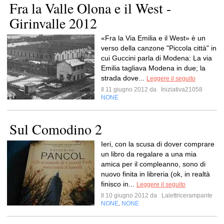
Fra la Valle Olona e il West -
Girinvalle 2012
«Fra la Via Emilia e il West» è un
verso della canzone "Piccola città" in
cui Guccini parla di Modena: La via
Emilia tagliava Modena in due; la
strada dove...
Leggere il seguito
Il 11 giugno 2012 da
Iniziativa21058
NONE
Sul Comodino 2
Ieri, con la scusa di dover comprare
un libro da regalare a una mia
amica per il compleanno, sono di
nuovo finita in libreria (ok, in realtà
finisco in...
Leggere il seguito
Il 10 giugno 2012 da
Lalettricerampante
NONE
NONE
,