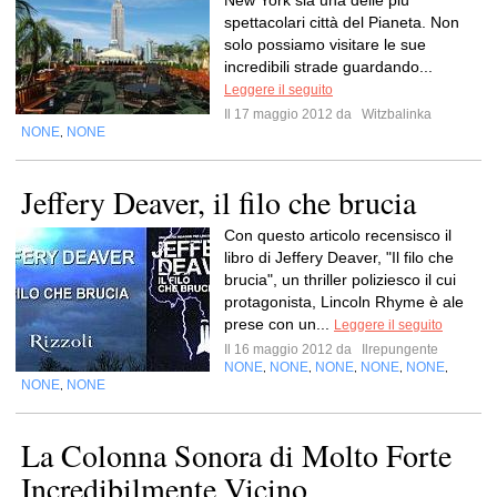
New York sia una delle più
spettacolari città del Pianeta. Non
solo possiamo visitare le sue
incredibili strade guardando...
Leggere il seguito
Il 17 maggio 2012 da
Witzbalinka
NONE
NONE
,
Jeffery Deaver, il filo che brucia
Con questo articolo recensisco il
libro di Jeffery Deaver, "Il filo che
brucia", un thriller poliziesco il cui
protagonista, Lincoln Rhyme è ale
prese con un...
Leggere il seguito
Il 16 maggio 2012 da
Ilrepungente
NONE
NONE
NONE
NONE
NONE
,
,
,
,
,
NONE
NONE
,
La Colonna Sonora di Molto Forte
Incredibilmente Vicino