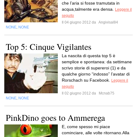
che l’aria si fosse tramutata in
acqua,talmente era densa.
Leggere il
seguito
Il 04 giugno 2012 da
Angivisal84
NONE
NONE
,
Top 5: Cinque Vigilantes
La nascita di questa top 5 è
semplice e spontanea: da settimane
scrivo storie di supereroi (1) e da
qualche giorno “indosso” l’avatar di
Rorschach su Facebook.
Leggere il
seguito
Il 02 giugno 2012 da
Mcnab75
NONE
NONE
,
PinkDino goes to Ammerega
E, come spesso mi piace
cominciare, alle volte ritornano.Alla