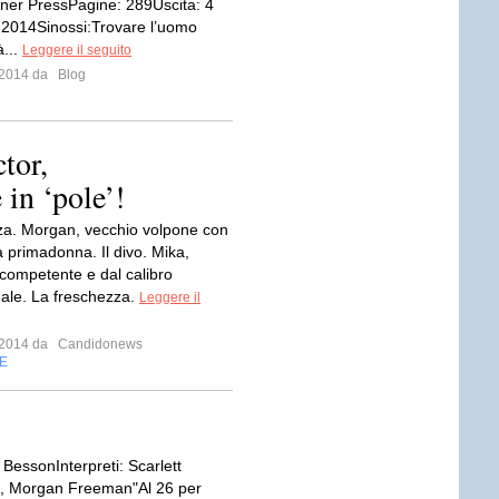
er PressPagine: 289Uscita: 4
2014Sinossi:Trovare l’uomo
à...
Leggere il seguito
e 2014 da
Blog
ctor,
in ‘pole’!
za. Morgan, vecchio volpone con
lla primadonna. Il divo. Mika,
 competente e dal calibro
nale. La freschezza.
Leggere il
e 2014 da
Candidonews
E
BessonInterpreti: Scarlett
, Morgan Freeman"Al 26 per