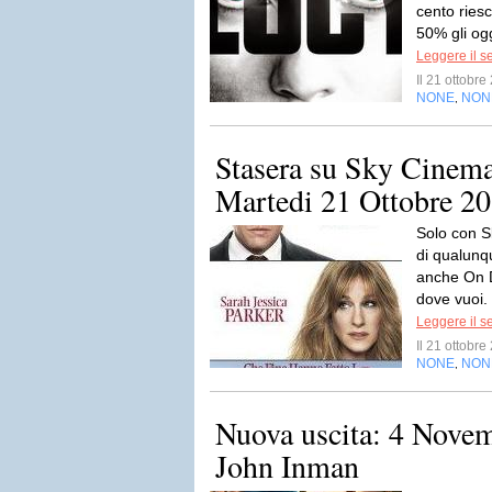
cento riesc
50% gli og
Leggere il s
Il 21 ottobr
NONE
NON
,
Stasera su Sky Cinema
Martedi 21 Ottobre 2
Solo con S
di qualunqu
anche On 
dove vuoi.
Leggere il s
Il 21 ottobr
NONE
NON
,
Nuova uscita: 4 Novem
John Inman