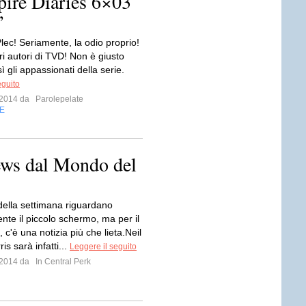
ire Diaries 6×03
”
Plec! Seriamente, la odio proprio!
ltri autori di TVD! Non è giusto
sì gli appassionati della serie.
eguito
e 2014 da
Parolepelate
E
ews dal Mondo del
 della settimana riguardano
nte il piccolo schermo, ma per il
 c'è una notizia più che lieta.Neil
is sarà infatti...
Leggere il seguito
e 2014 da
In Central Perk