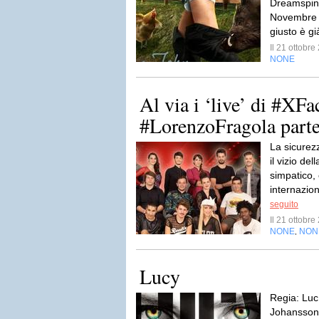
Dreamspinn
Novembre 
giusto è gi
Il 21 ottobr
NONE
Al via i ‘live’ di #XFa
#LorenzoFragola parte 
La sicurez
il vizio de
simpatico,
internazio
seguito
Il 21 ottobr
NONE
NON
,
Lucy
Regia: Luc 
Johansson