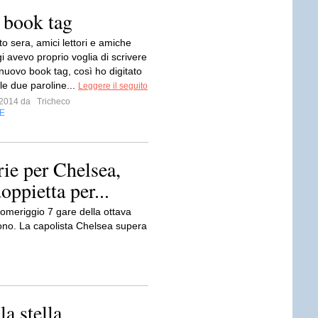
 book tag
o sera, amici lettori e amiche
ggi avevo proprio voglia di scrivere
nuovo book tag, così ho digitato
le due paroline...
Leggere il seguito
e 2014 da
Tricheco
E
ie per Chelsea,
ppietta per...
omeriggio 7 gare della ottava
cono. La capolista Chelsea supera
la stella