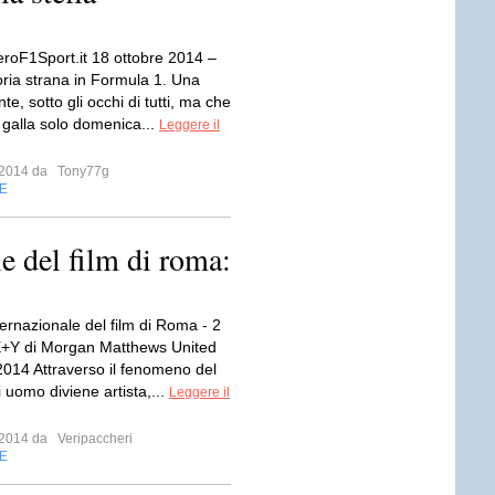
roF1Sport.it 18 ottobre 2014 –
oria strana in Formula 1. Una
nte, sotto gli occhi di tutti, ma che
 galla solo domenica...
Leggere il
e 2014 da
Tony77g
E
le del film di roma:
ternazionale del film di Roma - 2
X+Y di Morgan Matthews United
014 Attraverso il fenomeno del
 uomo diviene artista,...
Leggere il
e 2014 da
Veripaccheri
E