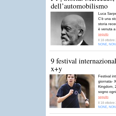
dell’automobilismo
Luca Sarpe
C’è una st
storia rece
è venuta a
seguito
Il 18 ottobr
NONE
NON
,
9 festival internaziona
x+y
Festival in
giornata- 
Kingdom, 2
sogno ogni
seguito
Il 18 ottobr
NONE
NON
,