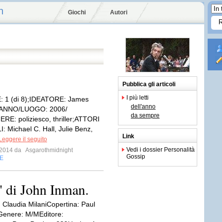
n
Giochi
Autori
Pubblica gli articoli
I più letti
 1 (di 8);IDEATORE: James
dell'anno
.ANNO/LUOGO: 2006/
da sempre
RE: poliziesco, thriller;ATTORI
: Michael C. Hall, Julie Benz,
Link
Leggere il seguito
Vedi i dossier Personalità
e 2014 da
Asgarothmidnight
Gossip
E
 di John Inman.
: Claudia MilaniCopertina: Paul
enere: M/MEditore: