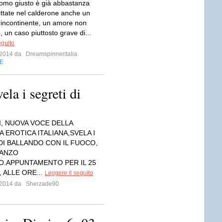
uomo giusto è già abbastanza
Gettate nel calderone anche un
incontinente, un amore non
, un caso piuttosto grave di...
eguito
e 2014 da
Dreamspinneritalia
E
la i segreti di
I, NUOVA VOCE DELLA
A EROTICA ITALIANA,SVELA I
DI BALLANDO CON IL FUOCO,
ANZO
O.APPUNTAMENTO PER IL 25
 ALLE ORE...
Leggere il seguito
e 2014 da
Sherzade90