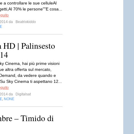
e a controllare le sue celluleAl
getti,Al 70% le persone""E cosa...
eguito
e 2014 da
Beatrixkiddo
E
 HD | Palinsesto
014
ky Cinema, hai più prime visioni
e altra offerta sul mercato,
Demand, da vedere quando e
 Su Sky Cinema ti aspettano 12...
eguito
e 2014 da
Digitalsat
E
NONE
,
bre – Timido di