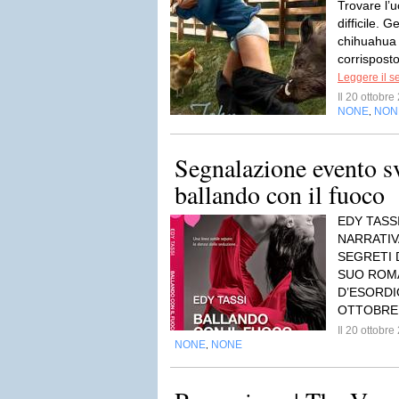
Trovare l’
difficile. 
chihuahua 
corrisposto
Leggere il s
Il 20 ottobr
NONE
NON
,
Segnalazione evento sve
ballando con il fuoco
EDY TASS
NARRATIV
SEGRETI 
SUO ROM
D’ESORDI
OTTOBRE,
Il 20 ottobr
NONE
NONE
,