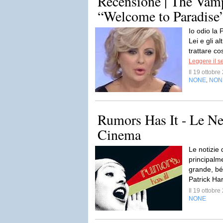
Recensione | The Vamp
“Welcome to Paradise
Io odio la 
Lei e gli a
trattare co
Leggere il s
Il 19 ottobr
NONE
NON
,
Rumors Has It - Le N
Cinema
Le notizie
principalme
grande, bé,
Patrick Harr
Il 19 ottobr
NONE