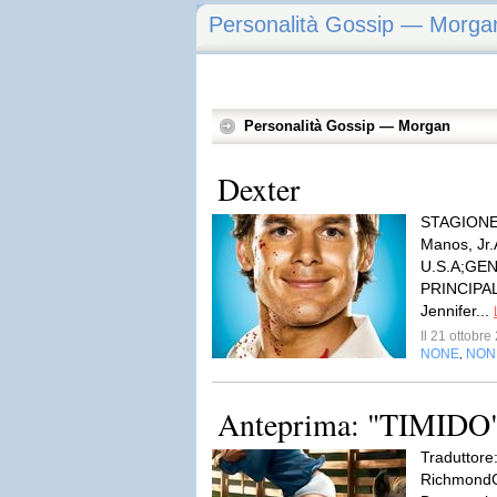
Personalità Gossip — Morga
Personalità Gossip — Morgan
Dexter
STAGIONE:
Manos, Jr
U.S.A;GENE
PRINCIPALI
Jennifer...
Il 21 ottobr
NONE
NON
,
Anteprima: "TIMIDO"
Traduttore
RichmondG