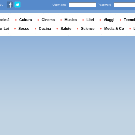
 su
Username
Password
ocietà
Cultura
Cinema
Musica
Libri
Viaggi
Tecnol
er Lei
Sesso
Cucina
Salute
Scienze
Media & Co