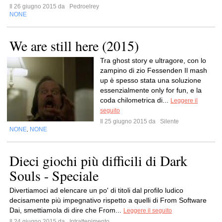
Il 26 giugno 2015 da
Pedroelrey
NONE
We are still here (2015)
Tra ghost story e ultragore, con lo
zampino di zio Fessenden Il mash
up è spesso stata una soluzione
essenzialmente only for fun, e la
coda chilometrica di...
Leggere il
seguito
Il 25 giugno 2015 da
Silente
NONE
NONE
,
Dieci giochi più difficili di Dark
Souls - Speciale
Divertiamoci ad elencare un po' di titoli dal profilo ludico
decisamente più impegnativo rispetto a quelli di From Software
Dai, smettiamola di dire che From...
Leggere il seguito
Il 24 giugno 2015 da
Intrattenimento