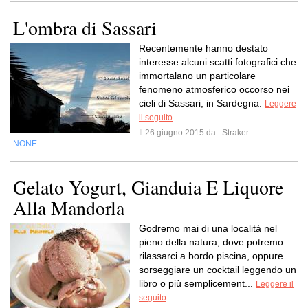
L'ombra di Sassari
Recentemente hanno destato
interesse alcuni scatti fotografici che
immortalano un particolare
fenomeno atmosferico occorso nei
cieli di Sassari, in Sardegna.
Leggere
il seguito
Il 26 giugno 2015 da
Straker
NONE
Gelato Yogurt, Gianduia E Liquore
Alla Mandorla
Godremo mai di una località nel
pieno della natura, dove potremo
rilassarci a bordo piscina, oppure
sorseggiare un cocktail leggendo un
libro o più semplicement...
Leggere il
seguito