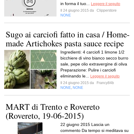
in forma il tuo...
Leggere il seguito
Il 24 giugno 2015 da
Clipperstore
NONE
Sugo ai carciofi fatto in casa / Home-
made Artichokes pasta sauce recipe
Ingredienti: 4 carciofi 1 limone 1/2
bicchiere di vino bianco secco burro
sale, pepe olio extravergine di oliva
Preparazione: Pulire i carciofi
eliminando le...
Leggere il seguito
Il 24 giugno 2015 da
Francy84b
NONE
NONE
,
MART di Trento e Rovereto
(Rovereto, 19-06-2015)
22 giugno 2015 Lascia un
commento Da tempo si meditava su