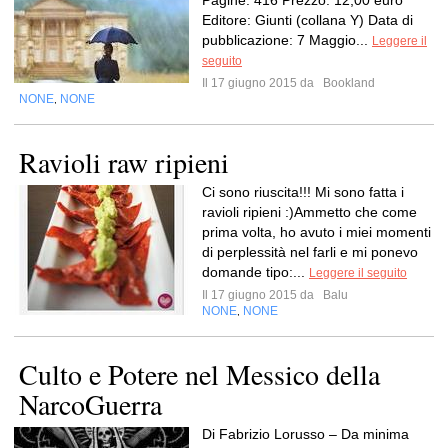
Pagine: 416 Prezzo: 12,00 euro
Editore: Giunti (collana Y) Data di
pubblicazione: 7 Maggio...
Leggere il
seguito
Il 17 giugno 2015 da
Bookland
NONE
NONE
,
Ravioli raw ripieni
Ci sono riuscita!!! Mi sono fatta i
ravioli ripieni :)Ammetto che come
prima volta, ho avuto i miei momenti
di perplessità nel farli e mi ponevo
domande tipo:...
Leggere il seguito
Il 17 giugno 2015 da
Balu
NONE
NONE
,
Culto e Potere nel Messico della
NarcoGuerra
Di Fabrizio Lorusso – Da minima