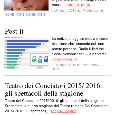
moss...
Leggere il seguito
Il 18 giugno 2015 da
Mariparacchini
NONE
NONE
NONE
NONE
,
,
,
Post-it
Le noti­zie di oggi su media e comu­
ni­ca­zione che, secondo noi, non
potete perdervi. Radio Kil­led the
Social Net­work Star — eMar­ke­ter...
Leggere il seguito
Il 18 giugno 2015 da
Pedroelrey
NONE
Teatro dei Conciatori 2015/ 2016:
gli spettacoli della stagione
Teatro dei Conciatori 2015/ 2016: gli spettacoli della stagione –
Presentata la quarta stagione del Teatro romano Dei Conciatori
2015/ 2016: 26 spettacoli,...
Leggere il seguito