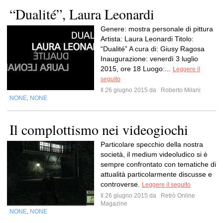
“Dualité”, Laura Leonardi
Genere: mostra personale di pittura
Artista: Laura Leonardi Titolo:
“Dualité” A cura di: Giusy Ragosa
Inaugurazione: venerdì 3 luglio
2015, ore 18 Luogo:...
Leggere il
seguito
Il 26 giugno 2015 da
Roberto Milani
NONE
NONE
,
Il complottismo nei videogiochi
Particolare specchio della nostra
società, il medium videoludico si è
sempre confrontato con tematiche di
attualità particolarmente discusse e
controverse.
Leggere il seguito
Il 26 giugno 2015 da
Retrò Online
Magazine
NONE
NONE
,