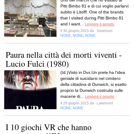
Uno dei marchi che ho visitato al
Pitti Bimbo 81 e di cui voglio parlarvi
subito è Litolff. One of the brands
that I visited during Pitti Bimbo 81
and I want...
Leggere il seguito
Il 30 giugno 2015 da
Sissimum
NONE
NONE
NONE
,
,
Paura nella città dei morti viventi -
Lucio Fulci (1980)
(Id.)Visto in Dvx.Un prete ha l'idea
geniale di suicidarsi nel cimitero
della cittadina di Dunwich, si esatto
proprio la Dunwich costruita sulle
macerie di...
Leggere il seguito
Il 29 giugno 2015 da
Lakehurst
NONE
NONE
,
I 10 giochi VR che hanno