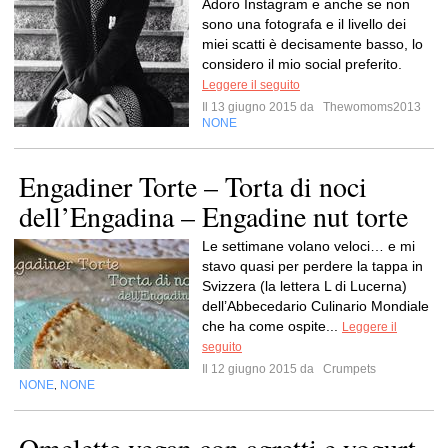
Adoro Instagram e anche se non
sono una fotografa e il livello dei
miei scatti è decisamente basso, lo
considero il mio social preferito.
Leggere il seguito
Il 13 giugno 2015 da
Thewomoms2013
NONE
Engadiner Torte – Torta di noci
dell’Engadina – Engadine nut torte
Le settimane volano veloci… e mi
stavo quasi per perdere la tappa in
Svizzera (la lettera L di Lucerna)
dell’Abbecedario Culinario Mondiale
che ha come ospite...
Leggere il
seguito
Il 12 giugno 2015 da
Crumpets
NONE
NONE
,