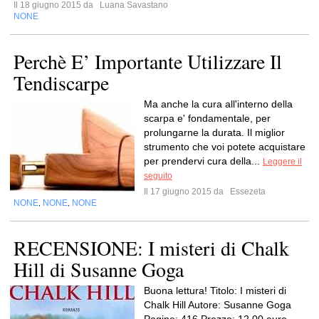
Il 18 giugno 2015 da
Luana Savastano
NONE
Perchè E’ Importante Utilizzare Il
Tendiscarpe
Ma anche la cura all'interno della
scarpa e' fondamentale, per
prolungarne la durata. Il miglior
strumento che voi potete acquistare
per prendervi cura della...
Leggere il
seguito
Il 17 giugno 2015 da
Essezeta
NONE
NONE
NONE
,
,
RECENSIONE: I misteri di Chalk
Hill di Susanne Goga
Buona lettura! Titolo: I misteri di
Chalk Hill Autore: Susanne Goga