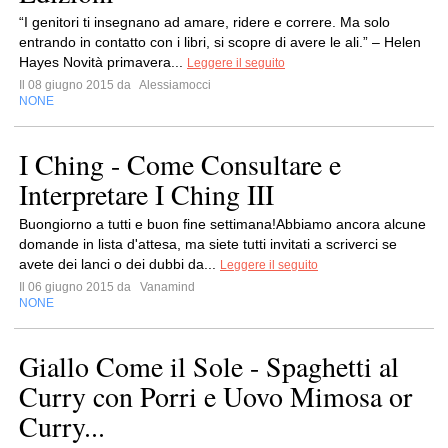
“I genitori ti insegnano ad amare, ridere e correre. Ma solo
entrando in contatto con i libri, si scopre di avere le ali.” – Helen
Hayes Novità primavera...
Leggere il seguito
Il 08 giugno 2015 da
Alessiamocci
NONE
I Ching - Come Consultare e
Interpretare I Ching III
Buongiorno a tutti e buon fine settimana!Abbiamo ancora alcune
domande in lista d'attesa, ma siete tutti invitati a scriverci se
avete dei lanci o dei dubbi da...
Leggere il seguito
Il 06 giugno 2015 da
Vanamind
NONE
Giallo Come il Sole - Spaghetti al
Curry con Porri e Uovo Mimosa or
Curry...