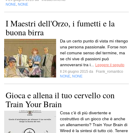
NONE
NONE
,
I Maestri dell'Orzo, i fumetti e la
buona birra
Da un certo punto di vista mi ritengo
una persona passionale. Forse non
nel comune senso del termine, ma
se chi vive di passioni può
annoverarsi tra i...
Leggere il seguito
Il 24 giugno 2015 da
Frank_romantico
NONE
NONE
,
Gioca e allena il tuo cervello con
Train Your Brain
Cosa c’è di più divertente e
costruttivo di un gioco che è anche
un allenamento? Train Your Brain di
Wired è la sintesi di tutto ciò. Tenere