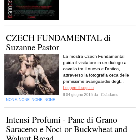
CZECH FUNDAMENTAL di
Suzanne Pastor
La mostra Czech Fundamental
guida il visitatore in un dialogo a
cavallo tra il nuovo e l'antico,
attraverso la fotografia ceca delle
primissime avanguardie degl...
Leggere il seguito
Il 04 giugno 2015 da
Csfadams
NONE
NONE
NONE
NONE
,
,
,
Intensi Profumi - Pane di Grano
Saraceno e Noci or Buckwheat and
Walnut Bread...