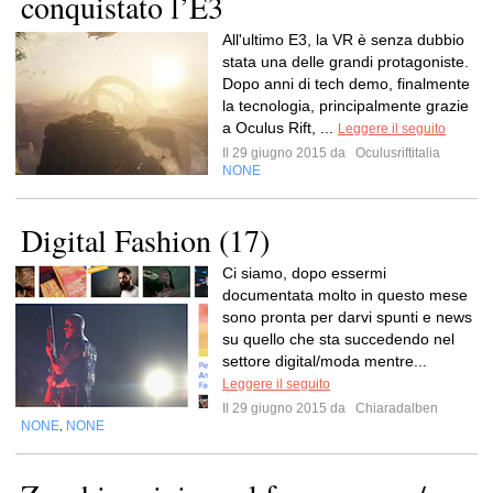
conquistato l’E3
All'ultimo E3, la VR è senza dubbio
stata una delle grandi protagoniste.
Dopo anni di tech demo, finalmente
la tecnologia, principalmente grazie
a Oculus Rift, ...
Leggere il seguito
Il 29 giugno 2015 da
Oculusriftitalia
NONE
Digital Fashion (17)
Ci siamo, dopo essermi
documentata molto in questo mese
sono pronta per darvi spunti e news
su quello che sta succedendo nel
settore digital/moda mentre...
Leggere il seguito
Il 29 giugno 2015 da
Chiaradalben
NONE
NONE
,