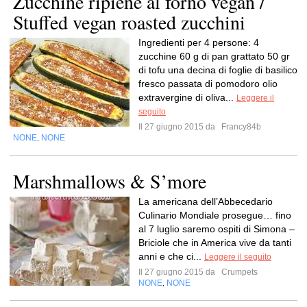
Zucchine ripiene al forno vegan /
Stuffed vegan roasted zucchini
Ingredienti per 4 persone: 4
zucchine 60 g di pan grattato 50 gr
di tofu una decina di foglie di basilico
fresco passata di pomodoro olio
extravergine di oliva...
Leggere il
seguito
Il 27 giugno 2015 da
Francy84b
NONE
NONE
,
Marshmallows & S’more
La americana dell’Abbecedario
Culinario Mondiale prosegue… fino
al 7 luglio saremo ospiti di Simona –
Briciole che in America vive da tanti
anni e che ci...
Leggere il seguito
Il 27 giugno 2015 da
Crumpets
NONE
NONE
,