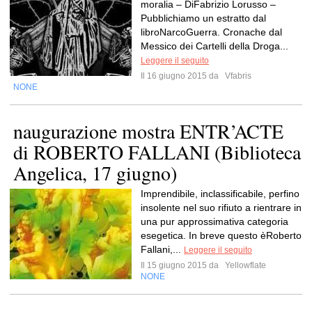
moralia – DiFabrizio Lorusso –
Pubblichiamo un estratto dal
libroNarcoGuerra. Cronache dal
Messico dei Cartelli della Droga...
Leggere il seguito
Il 16 giugno 2015 da
Vfabris
NONE
naugurazione mostra ENTR’ACTE
di ROBERTO FALLANI (Biblioteca
Angelica, 17 giugno)
Imprendibile, inclassificabile, perfino
insolente nel suo rifiuto a rientrare in
una pur approssimativa categoria
esegetica. In breve questo èRoberto
Fallani,...
Leggere il seguito
Il 15 giugno 2015 da
Yellowflate
NONE