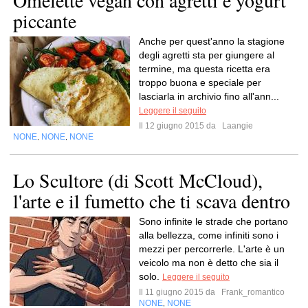
Omelette vegan con agretti e yogurt
piccante
Anche per quest'anno la stagione
degli agretti sta per giungere al
termine, ma questa ricetta era
troppo buona e speciale per
lasciarla in archivio fino all'ann...
Leggere il seguito
Il 12 giugno 2015 da
Laangie
NONE
NONE
NONE
,
,
Lo Scultore (di Scott McCloud),
l'arte e il fumetto che ti scava dentro
Sono infinite le strade che portano
alla bellezza, come infiniti sono i
mezzi per percorrerle. L'arte è un
veicolo ma non è detto che sia il
solo.
Leggere il seguito
Il 11 giugno 2015 da
Frank_romantico
NONE
NONE
,