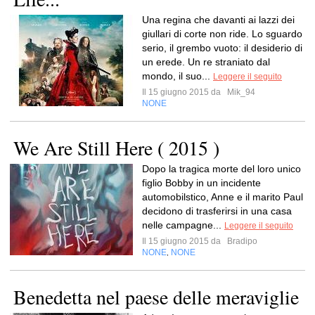
Una regina che davanti ai lazzi dei
giullari di corte non ride. Lo sguardo
serio, il grembo vuoto: il desiderio di
un erede. Un re straniato dal
mondo, il suo...
Leggere il seguito
Il 15 giugno 2015 da
Mik_94
NONE
We Are Still Here ( 2015 )
Dopo la tragica morte del loro unico
figlio Bobby in un incidente
automobilstico, Anne e il marito Paul
decidono di trasferirsi in una casa
nelle campagne...
Leggere il seguito
Il 15 giugno 2015 da
Bradipo
NONE
NONE
,
Benedetta nel paese delle meraviglie