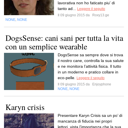
lavorativa non ho faticato piu' di
tanto ad...
Leggere il seguito
Il 09 giugno 2015 da
Roxy13.ge
NONE
NONE
,
DogsSense: cani sani per tutta la vita
con un semplice wearable
DogsSense sa sempre dove si trova
il nostro cane, controlla la sua salute
e ne monitora l’attività fisica. Il tutto
in un moderno e pratico collare in
eco-pelle.
Leggere il seguito
Il 09 giugno 2015 da
Enjoyphone
NONE
NONE
,
Karyn crisis
Presentare Karyn Crisis sa un po’ di
mancanza di fiducia nei propri
lettori, vista l’importanza che la sua