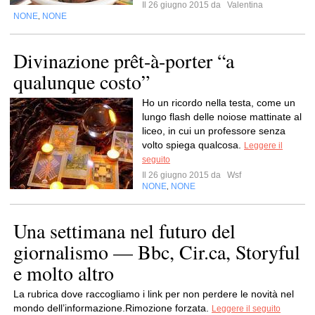
Il 26 giugno 2015 da
Valentina
NONE
NONE
,
Divinazione prêt-à-porter “a
qualunque costo”
Ho un ricordo nella testa, come un
lungo flash delle noiose mattinate al
liceo, in cui un professore senza
volto spiega qualcosa.
Leggere il
seguito
Il 26 giugno 2015 da
Wsf
NONE
NONE
,
Una settimana nel futuro del
giornalismo — Bbc, Cir.ca, Storyful
e molto altro
La rubrica dove rac­co­gliamo i link per non per­dere le novità nel
mondo dell’informazione.Rimo­zione for­zata.
Leggere il seguito