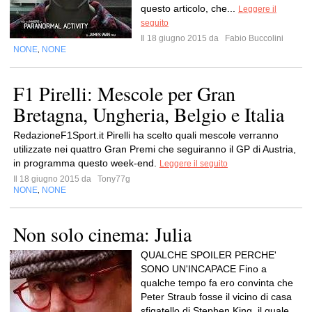
questo articolo, che...
Leggere il
seguito
Il 18 giugno 2015 da
Fabio Buccolini
NONE
NONE
,
F1 Pirelli: Mescole per Gran
Bretagna, Ungheria, Belgio e Italia
RedazioneF1Sport.it Pirelli ha scelto quali mescole verranno
utilizzate nei quattro Gran Premi che seguiranno il GP di Austria,
in programma questo week-end.
Leggere il seguito
Il 18 giugno 2015 da
Tony77g
NONE
NONE
,
Non solo cinema: Julia
QUALCHE SPOILER PERCHE'
SONO UN'INCAPACE Fino a
qualche tempo fa ero convinta che
Peter Straub fosse il vicino di casa
sfigatello di Stephen King, il quale