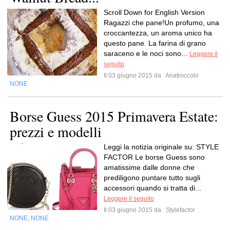
Scroll Down for English Version
Ragazzi che pane!Un profumo, una
croccantezza, un aroma unico ha
questo pane. La farina di grano
saraceno e le noci sono...
Leggere il
seguito
Il 03 giugno 2015 da
Anatroccolo
NONE
Borse Guess 2015 Primavera Estate:
prezzi e modelli
Leggi la notizia originale su: STYLE
FACTOR Le borse Guess sono
amatissime dalle donne che
prediligono puntare tutto sugli
accessori quando si tratta di...
Leggere il seguito
Il 03 giugno 2015 da
Stylefactor
NONE
NONE
,