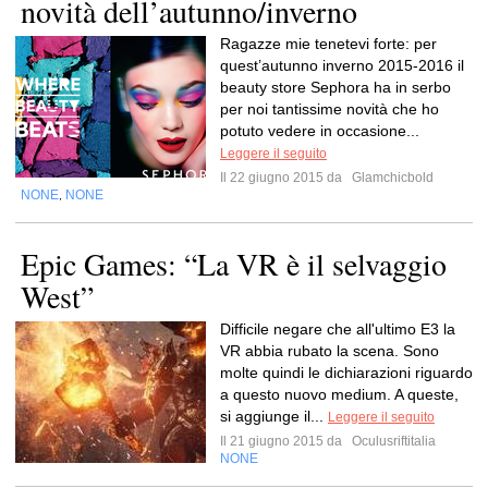
novità dell’autunno/inverno
Ragazze mie tenetevi forte: per
quest’autunno inverno 2015-2016 il
beauty store Sephora ha in serbo
per noi tantissime novità che ho
potuto vedere in occasione...
Leggere il seguito
Il 22 giugno 2015 da
Glamchicbold
NONE
NONE
,
Epic Games: “La VR è il selvaggio
West”
Difficile negare che all'ultimo E3 la
VR abbia rubato la scena. Sono
molte quindi le dichiarazioni riguardo
a questo nuovo medium. A queste,
si aggiunge il...
Leggere il seguito
Il 21 giugno 2015 da
Oculusriftitalia
NONE