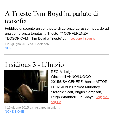
A Trieste Tym Boyd ha parlato di
teosofia
Pubblico di seguito un contributo di Lorenzo Lorusso, riguardo ad
una conferenza tenutasi a Trieste: "" CONFERENZA
TEOSOFICAMr. Tim Boyd a Trieste“La...
Leggere il seguito
Il 20 giugno 2015 da
Gaetano61
NONE
Insidious 3 - L'Inizio
REGIA: Leigh
Whannell;ANNO/LUOGO:
2015/USA;GENERE: horror;ATTORI
PRINCIPALI: Dermot Mulroney,
Stefanie Scott, Angus Sampson,
Leigh Whannell, Lin Shaye.
Leggere il
seguito
Il 19 giugno 2015 da
Asgarothmidnight
NONE
NONE
,