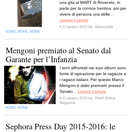
una gita al MART di Rovereto, in
parte per la cornice trentina. poi per
vivere di persona una delle...
Leggere il seguito
Il 22 giugno 2015 da
Maxscorda
NONE
NONE
NONE
,
,
Mengoni premiato al Senato dal
Garante per l’Infanzia
I temi affrontati nei suoi album sono
fonte di ispirazione per le ragazze e
i ragazzi italiani. Per questo Marco
Mengoni è stato premiato presso il
Senato...
Leggere il seguito
Il 22 giugno 2015 da
Retrò Online
Magazine
NONE
NONE
,
Sephora Press Day 2015-2016: le