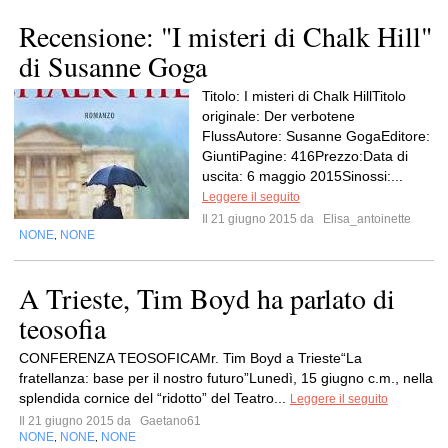
Recensione: "I misteri di Chalk Hill"
di Susanne Goga
Titolo: I misteri di Chalk HillTitolo
originale: Der verbotene
FlussAutore: Susanne GogaEditore:
GiuntiPagine: 416Prezzo:Data di
uscita: 6 maggio 2015Sinossi:...
Leggere il seguito
Il 21 giugno 2015 da
Elisa_antoinette
NONE
NONE
,
A Trieste, Tim Boyd ha parlato di
teosofia
CONFERENZA TEOSOFICAMr. Tim Boyd a Trieste“La
fratellanza: base per il nostro futuro”Lunedì, 15 giugno c.m., nella
splendida cornice del “ridotto” del Teatro...
Leggere il seguito
Il 21 giugno 2015 da
Gaetano61
NONE
NONE
NONE
,
,