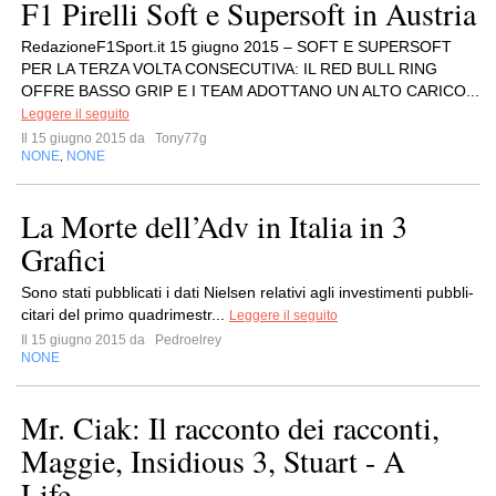
F1 Pirelli Soft e Supersoft in Austria
RedazioneF1Sport.it 15 giugno 2015 – SOFT E SUPERSOFT
PER LA TERZA VOLTA CONSECUTIVA: IL RED BULL RING
OFFRE BASSO GRIP E I TEAM ADOTTANO UN ALTO CARICO...
Leggere il seguito
Il 15 giugno 2015 da
Tony77g
NONE
NONE
,
La Morte dell’Adv in Italia in 3
Grafici
Sono stati pub­bli­cati i dati Niel­sen rela­tivi agli inve­sti­menti pub­bli­
ci­tari del primo qua­dri­me­str...
Leggere il seguito
Il 15 giugno 2015 da
Pedroelrey
NONE
Mr. Ciak: Il racconto dei racconti,
Maggie, Insidious 3, Stuart - A
Life...