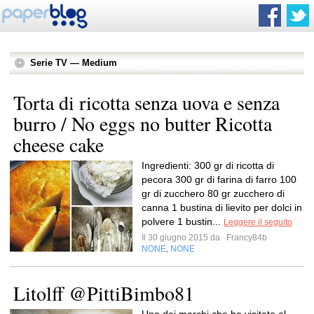
Serie TV — Medium
Torta di ricotta senza uova e senza
burro / No eggs no butter Ricotta
cheese cake
Ingredienti: 300 gr di ricotta di
pecora 300 gr di farina di farro 100
gr di zucchero 80 gr zucchero di
canna 1 bustina di lievito per dolci in
polvere 1 bustin...
Leggere il seguito
Il 30 giugno 2015 da
Francy84b
NONE
NONE
,
Litolff @PittiBimbo81