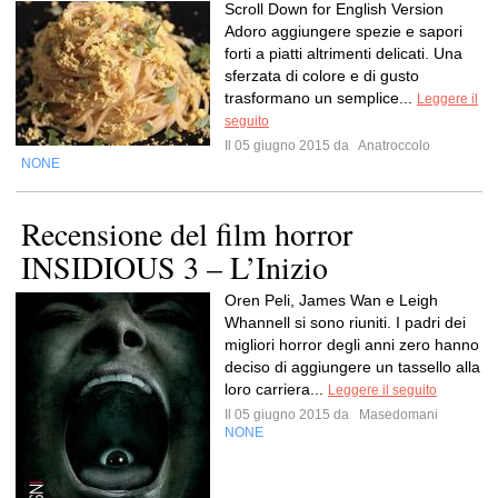
Scroll Down for English Version
Adoro aggiungere spezie e sapori
forti a piatti altrimenti delicati. Una
sferzata di colore e di gusto
trasformano un semplice...
Leggere il
seguito
Il 05 giugno 2015 da
Anatroccolo
NONE
Recensione del film horror
INSIDIOUS 3 – L’Inizio
Oren Peli, James Wan e Leigh
Whannell si sono riuniti. I padri dei
migliori horror degli anni zero hanno
deciso di aggiungere un tassello alla
loro carriera...
Leggere il seguito
Il 05 giugno 2015 da
Masedomani
NONE