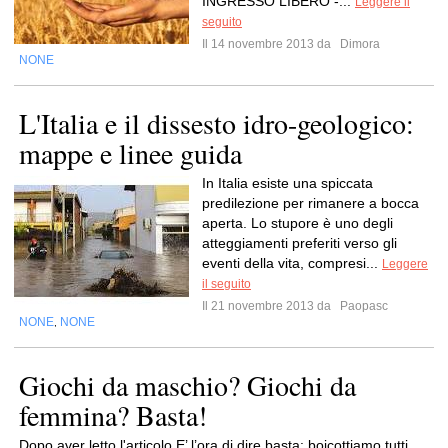
INGRESSO LIBERO -...
Leggere il
seguito
Il 14 novembre 2013 da
Dimora
NONE
L'Italia e il dissesto idro-geologico:
mappe e linee guida
In Italia esiste una spiccata
predilezione per rimanere a bocca
aperta. Lo stupore è uno degli
atteggiamenti preferiti verso gli
eventi della vita, compresi...
Leggere
il seguito
Il 21 novembre 2013 da
Paopasc
NONE
NONE
,
Giochi da maschio? Giochi da
femmina? Basta!
Dopo aver letto l'articolo E’ l’ora di dire basta: boicottiamo tutti