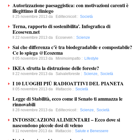
Autorizzazione paesaggistica: con motivazioni carenti è
illegittimo il diniego
Il 25 novembre 2013 da
Ediltecnicoit
:
Società
Terna, rapporto di sostenibilita’. Infografica di
Ecoseven.net
Il 22 novembre 2013 da
Ecoseven
:
Scienze
Sai che differenza c’è tra biodegradabile e compostabile?
Ce lo spiega @Ecozema
Il 05 novembre 2013 da
Minimoimpatto
:
Lifestyle
IKEA sfrutta la distruzione delle foreste?
Il 22 novembre 2013 da
Salvaleforeste
:
Scienze
,
Società
I 10 LUOGHI PIÙ RADIOATTIVI DEL PIANETA
Il 05 novembre 2013 da
Ilfattaccio
:
Società
Legge di Stabilità, ecco come il Senato ti ammazza le
rinnovabili
Il 28 novembre 2013 da
Ediltecnicoit
:
Scienze
,
Società
INTOSSICAZIONI ALIMENTARI – Ecco dove si
nascondono piccole dosi di veleno
Il 11 novembre 2013 da
Ilfattaccio
:
Salute e Benessere