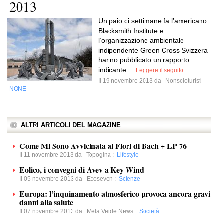
2013
Un paio di settimane fa l’americano
Blacksmith Institute e
l’organizzazione ambientale
indipendente Green Cross Svizzera
hanno pubblicato un rapporto
indicante ...
Leggere il seguito
Il 19 novembre 2013 da
Nonsoloturisti
NONE
ALTRI ARTICOLI DEL MAGAZINE
Come Mi Sono Avvicinata ai Fiori di Bach + LP 76
Il 11 novembre 2013 da
Topogina
:
Lifestyle
Eolico, i convegni di Avev a Key Wind
Il 05 novembre 2013 da
Ecoseven
:
Scienze
Europa: l’inquinamento atmosferico provoca ancora gravi
danni alla salute
Il 07 novembre 2013 da
Mela Verde News
:
Società