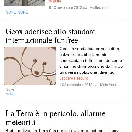
seguito
Il 13 novembre 2013 da
Ediltecnicoit
NONE
NONE
,
Geox aderisce allo standard
internazionale fur free
Geox, azienda leader nel settore
calzature e abbigliamento,
conosciuta in tutto il mondo come
sinonimo di innovazione da il via a
una vera rivoluzione: diventa...
Leggere il seguito
Il 08 novembre 2013 da
Mela Verde
News
NONE
La Terra è in pericolo, allarme
meteoriti
Brutte notizie: La Terra è in pericolo, allarme meteoriti: "nuovi