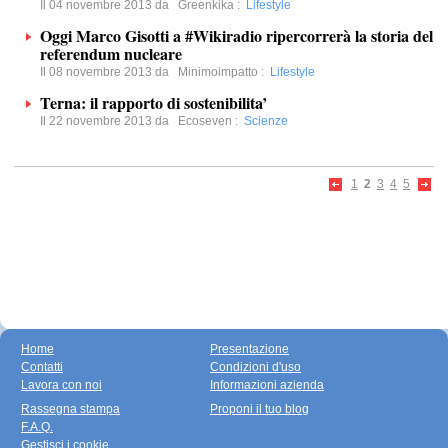
Il 04 novembre 2013 da
Greenkika
:
Lifestyle
Oggi Marco Gisotti a #Wikiradio ripercorrerà la storia del
referendum nucleare
Il 08 novembre 2013 da
Minimoimpatto
:
Lifestyle
Terna: il rapporto di sostenibilita’
Il 22 novembre 2013 da
Ecoseven
:
Scienze
1
2
3
4
5
Home
Presentazione
Contatti
Condizioni d'uso
Lavora con noi
Informazioni azienda
Rassegna stampa
Proponi il tuo blog
F.A.Q.
Gestisci i cookie