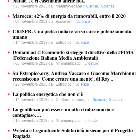
Natale... e ci caschiamo anche noi...
Il 20 novembre 2013 da
Mammavegana
:
Cucina
,
Scienze
Marocco: 42% di energia da rinnovabili, entro il 2020
Il 06 novembre 2013 da
Ecoseven
:
Scienze
CRISPR. Una pietra miliare verso cure e potenziamento
umano
Il 14 novembre 2013 da
Estropico
:
Scienze
Domani ad @Ecomondo si elegge il direttivo della #FIMA
(Federazione Italiana Media Ambientali)
Il 06 novembre 2013 da
Minimoimpatto
:
Lifestyle
Su Estropico.org: Andrea Vaccaro e Giacomo Marchionni
recensiscono 'Come creare una mente', di Ray...
Il 28 novembre 2013 da
Estropico
:
Scienze
La politica energetica che non c’è
Il 14 novembre 2013 da
Conferenzaenergia
:
Scienze
,
Società
La gentilezza può essere un atto rivoluzionario e
contagioso….
Il 19 novembre 2013 da
Minimoimpatto
:
Lifestyle
Weleda e Legambiente Solidarietà insieme per il Progetto
Rugiada