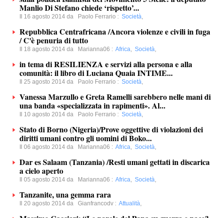
Manlio Di Stefano chiede ‘rispetto’...
Il 16 agosto 2014 da
Paolo Ferrario
:
Società
,
Repubblica Centrafricana /Ancora violenze e civili in fuga
/ C'è penuria di tutto
Il 18 agosto 2014 da
Marianna06
:
Africa
,
Società
,
in tema di RESILIENZA e servizi alla persona e alla
comunità: il libro di Luciana Quaia INTIME...
Il 25 agosto 2014 da
Paolo Ferrario
:
Società
,
Vanessa Marzullo e Greta Ramelli sarebbero nelle mani di
una banda «specializzata in rapimenti». Al...
Il 10 agosto 2014 da
Paolo Ferrario
:
Società
,
Stato di Borno (Nigeria)/Prove oggettive di violazioni dei
diritti umani contro gli uomini di Boko...
Il 06 agosto 2014 da
Marianna06
:
Africa
,
Società
,
Dar es Salaam (Tanzania) /Resti umani gettati in discarica
a cielo aperto
Il 05 agosto 2014 da
Marianna06
:
Africa
,
Società
,
Tanzanite, una gemma rara
Il 20 agosto 2014 da
Gianfrancodv
:
Attualità
,