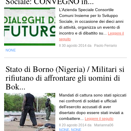
Sociale: CONVEGNO in...
L’Azienda Speciale Consortile
Comuni Insieme per lo Sviluppo
Sociale, in occasione dei dieci anni
di attività, organizza un evento di
incontro e di dibattito su...
Leggere il
seguito
Il 30 agosto 2014 da
Paolo Ferrario
NONE
Stato di Borno (Nigeria) / Militari si
rifiutano di affrontare gli uomini di
Bok...
Mandati di cattura sono stati spiccati
nei confronti di soldati e ufficiali
dell’esercito accusati di aver
disertato dopo essere stati inviati a
combattere...
Leggere il seguito
Il 20 agosto 2014 da
Marianna06
NONE
NONE
,