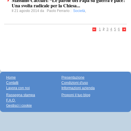
Massimo Cacciari: “Le parole del Papa su guerra e pace?
Una svolta radicale per la Chiesa...
Il 21 agosto 2014 da
Paolo Ferrario
:
Società
,
1
2
3
4
5
6
Home
Presentazione
Contatti
Condizioni d'uso
Lavora con noi
Informazioni azienda
Rassegna stampa
Proponi il tuo blog
F.A.Q.
Gestisci i cookie