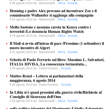
Il 08 agosto 2014 da
Marianna06
:
Africa
,
Società
,
Henning e padre Alex provano ad incontrare Zoe e il
commissario Wallander si aggiunge alla compagnia
Il 25 agosto 2014 da
Marianna06
:
Africa
,
Società
,
Molto bastone e nessuna carota in Kenya contro i
terroristi /Lo denuncia Human Rights Watch
Il 19 agosto 2014 da
Marianna06
:
Africa
,
Società
,
Il Mali si avvia all'intesa di pace /Prossimo (1 settembre) il
nuovo incontro di Algeri
Il 31 agosto 2014 da
Marianna06
:
Africa
,
Società
,
Scheda di Paolo Ferrario sul libro: Massimo L. Salvadori,
ITALIA DIVISA, La conoscenza tormentata...
Il 30 agosto 2014 da
Paolo Ferrario
:
Società
,
Matteo Renzi – Lettera ai parlamentari della
maggioranza, 6 agosto 2014
Il 06 agosto 2014 da
Paolo Ferrario
:
Società
,
In Libia si è quasi prossimi alla guerra civile/Richieste al
Consiglio di Sicurezza dell'Onu
Il 28 agosto 2014 da
Marianna06
:
Africa
,
Società
,
sulla politica islamista del Movimento 5 Stelle: il deputato