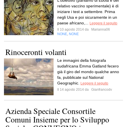
L’obiettivo (parliamo di Ebola e del
relativo vaccino sperimentale) è di
iniziare i test a settembre. Prima
negli Usa e poi sicuramente in un
paese africano,...
Leggere il seguito
Il 10 agosto 2014 da
Marianna06
NONE
NONE
,
Rinoceronti volanti
Le immagini della fotografa
sudafricana Emma Gatland fecero
già il giro del mondo qualche anno
fa, pubblicate sul National
Geographic.
Leggere il seguito
Il 14 agosto 2014 da
Gianfrancodv
Azienda Speciale Consortile
Comuni Insieme per lo Sviluppo