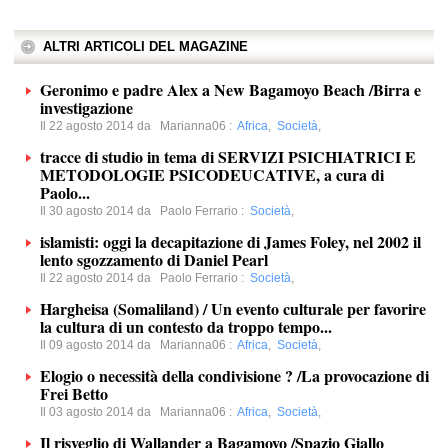
ALTRI ARTICOLI DEL MAGAZINE
Geronimo e padre Alex a New Bagamoyo Beach /Birra e
investigazione
Il 22 agosto 2014 da
Marianna06
:
Africa
,
Società
,
tracce di studio in tema di SERVIZI PSICHIATRICI E
METODOLOGIE PSICODEUCATIVE, a cura di
Paolo...
Il 30 agosto 2014 da
Paolo Ferrario
:
Società
,
islamisti: oggi la decapitazione di James Foley, nel 2002 il
lento sgozzamento di Daniel Pearl
Il 22 agosto 2014 da
Paolo Ferrario
:
Società
,
Hargheisa (Somaliland) / Un evento culturale per favorire
la cultura di un contesto da troppo tempo...
Il 09 agosto 2014 da
Marianna06
:
Africa
,
Società
,
Elogio o necessità della condivisione ? /La provocazione di
Frei Betto
Il 03 agosto 2014 da
Marianna06
:
Africa
,
Società
,
Il risveglio di Wallander a Bagamoyo /Spazio Giallo