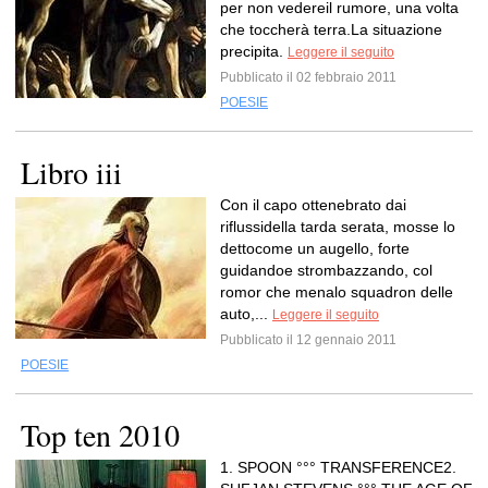
per non vedereil rumore, una volta
che toccherà terra.La situazione
precipita.
Leggere il seguito
Pubblicato il 02 febbraio 2011
POESIE
Libro iii
Con il capo ottenebrato dai
riflussidella tarda serata, mosse lo
dettocome un augello, forte
guidandoe strombazzando, col
romor che menalo squadron delle
auto,...
Leggere il seguito
Pubblicato il 12 gennaio 2011
POESIE
Top ten 2010
1. SPOON °°° TRANSFERENCE2.