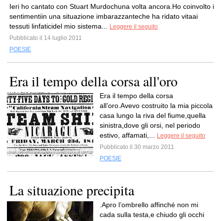
Ieri ho cantato con Stuart Murdochuna volta ancora.Ho coinvolto i
sentimentiin una situazione imbarazzanteche ha ridato vitaai
tessuti linfaticidel mio sistema...
Leggere il seguito
Pubblicato il 14 luglio 2011
POESIE
Era il tempo della corsa all'oro
Era il tempo della corsa
all’oro.Avevo costruito la mia piccola
casa lungo la riva del fiume,quella
sinistra,dove gli orsi, nel periodo
estivo, affamati,...
Leggere il seguito
Pubblicato il 30 marzo 2011
POESIE
La situazione precipita
.Apro l’ombrello affinché non mi
cada sulla testa,e chiudo gli occhi