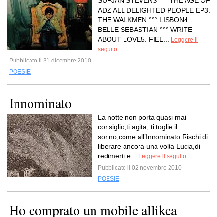
SUFJAN STEVENS °°° THE AGE OF
ADZ ALL DELIGHTED PEOPLE EP3.
THE WALKMEN °°° LISBON4.
BELLE SEBASTIAN °°° WRITE
ABOUT LOVE5. FIEL...
Leggere il
seguito
Pubblicato il 31 dicembre 2010
POESIE
Innominato
La notte non porta quasi mai
consiglio,ti agita, ti toglie il
sonno,come all’Innominato.Rischi di
liberare ancora una volta Lucia,di
redimerti e...
Leggere il seguito
Pubblicato il 02 novembre 2010
POESIE
Ho comprato un mobile allikea