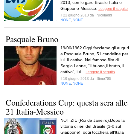
2013, con le gare Brasile-Italia e
Giappone-Messico.
Leggere il seguito
Il 22 giugno 2013 da
Nicoladki
NONE
NONE
,
Pasquale Bruno
19/06/1962 Oggi facciamo gli auguri
a Pasquale Bruno, 51 candeline per
lui. Il cattivo. Nel famoso film di
Sergio Leone, “il buono,il brutto, il
cattivo”, lui...
Leggere il seguito
Il 19 giugno 2013 da
Simo785
NONE
NONE
,
Confederations Cup: questa sera alle
21 Italia-Messico
NOTIZIE (Rio de Janeiro).Dopo la
vittoria di ieri del Brasile (3-0 sul
Giappone), oggi toccherà all’Italia