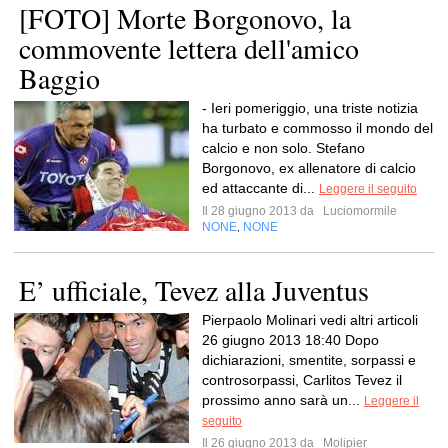
[FOTO] Morte Borgonovo, la
commovente lettera dell'amico
Baggio
- Ieri pomeriggio, una triste notizia
ha turbato e commosso il mondo del
calcio e non solo. Stefano
Borgonovo, ex allenatore di calcio
ed attaccante di...
Leggere il seguito
Il 28 giugno 2013 da
Luciomormile
NONE
NONE
,
E’ ufficiale, Tevez alla Juventus
Pierpaolo Molinari vedi altri articoli
26 giugno 2013 18:40 Dopo
dichiarazioni, smentite, sorpassi e
controsorpassi, Carlitos Tevez il
prossimo anno sarà un...
Leggere il
seguito
Il 26 giugno 2013 da
Molipier