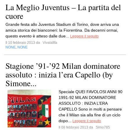
La Meglio Juventus – La partita del
cuore
Grande festa allo Juventus Stadium di Torino, dove arriva una
amica storica dei bianconeri: la Fiorentina. Da decenni ormai,
questo evento è atteso dalle due...
Leggere il seguito
Il 10 febbraio 2013 da
Vivalafifa
NONE
NONE
,
Stagione ’91-’92 Milan dominatore
assoluto : inizia l’era Capello (by
Simone...
Speciale QUEI FAVOLOSI ANNI 90
1991-92 MILAN DOMINATORE
ASSOLUTO : INIZIA L’ERA
CAPELLO Sono in molti a pensare
che il Milan sia alla fine di un ciclo
dopo...
Leggere il seguito
Il 08 febbraio 2013 da
Simo785