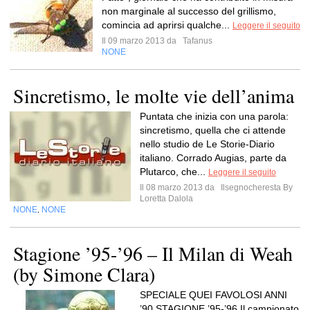
non marginale al successo del grillismo,
comincia ad aprirsi qualche...
Leggere il seguito
Il 09 marzo 2013 da
Tafanus
NONE
Sincretismo, le molte vie dell’anima
Puntata che inizia con una parola:
sincretismo, quella che ci attende
nello studio de Le Storie-Diario
italiano. Corrado Augias, parte da
Plutarco, che...
Leggere il seguito
Il 08 marzo 2013 da
Ilsegnocheresta By
Loretta Dalola
NONE
NONE
,
Stagione ’95-’96 – Il Milan di Weah
(by Simone Clara)
SPECIALE QUEI FAVOLOSI ANNI
’90 STAGIONE ’95-’96 Il campionato