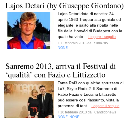
Lajos Detari (by Giuseppe Giordano)
Lajos Detari data di nascita: 24
aprile 1963 Trequartista geniale ed
elegante, è salito alla ribalta nelle
file della Honvéd di Budapest con la
quale ha vinto...
Leggere il seguito
Il 11 febbraio 2013 da
Simo785
NONE
Sanremo 2013, arriva il Festival di
‘qualità’ con Fazio e Littizzetto
Tanta Rai3 con qualche spruzzata di
La7, Sky e Radio2. Il Sanremo di
Fabio Fazio e Luciana Littizzetto
può essere cosi riassunto, vista la
presenza di tant...
Leggere il seguito
Il 10 febbraio 2013 da
Candidonews
NONE
NONE
,