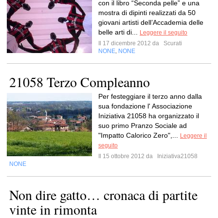
con il libro “Seconda pelle” e una
mostra di dipinti realizzati da 50
giovani artisti dell’Accademia delle
belle arti di...
Leggere il seguito
Il 17 dicembre 2012 da
Scurati
NONE
NONE
,
21058 Terzo Compleanno
Per festeggiare il terzo anno dalla
sua fondazione l' Associazione
Iniziativa 21058 ha organizzato il
suo primo Pranzo Sociale ad
"Impatto Calorico Zero",...
Leggere il
seguito
Il 15 ottobre 2012 da
Iniziativa21058
NONE
Non dire gatto… cronaca di partite
vinte in rimonta