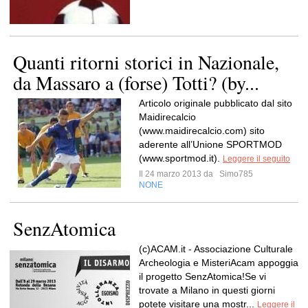
Quanti ritorni storici in Nazionale,
da Massaro a (forse) Totti? (by...
Articolo originale pubblicato dal sito
Maidirecalcio
(www.maidirecalcio.com) sito
aderente all’Unione SPORTMOD
(www.sportmod.it).
Leggere il seguito
Il 24 marzo 2013 da
Simo785
NONE
SenzAtomica
(c)ACAM.it - Associazione Culturale
Archeologia e MisteriAcam appoggia
il progetto SenzAtomica!Se vi
trovate a Milano in questi giorni
potete visitare una mostr...
Leggere il