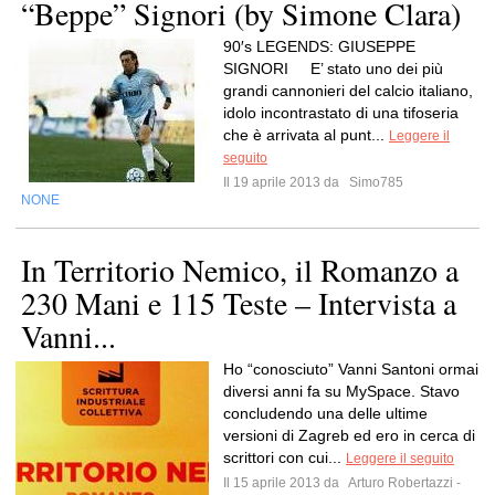
“Beppe” Signori (by Simone Clara)
90′s LEGENDS: GIUSEPPE
SIGNORI E’ stato uno dei più
grandi cannonieri del calcio italiano,
idolo incontrastato di una tifoseria
che è arrivata al punt...
Leggere il
seguito
Il 19 aprile 2013 da
Simo785
NONE
In Territorio Nemico, il Romanzo a
230 Mani e 115 Teste – Intervista a
Vanni...
Ho “conosciuto” Vanni Santoni ormai
diversi anni fa su MySpace. Stavo
concludendo una delle ultime
versioni di Zagreb ed ero in cerca di
scrittori con cui...
Leggere il seguito
Il 15 aprile 2013 da
Arturo Robertazzi -