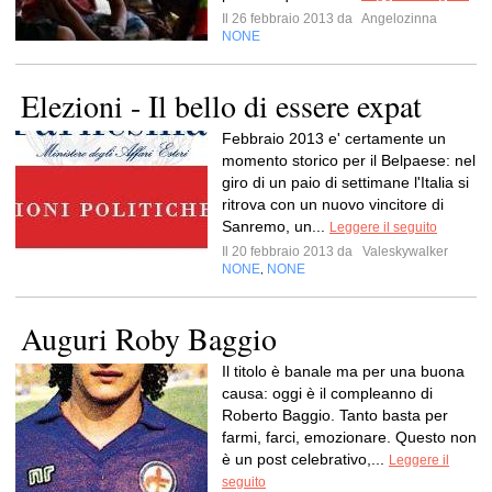
Il 26 febbraio 2013 da
Angelozinna
NONE
Elezioni - Il bello di essere expat
Febbraio 2013 e' certamente un
momento storico per il Belpaese: nel
giro di un paio di settimane l'Italia si
ritrova con un nuovo vincitore di
Sanremo, un...
Leggere il seguito
Il 20 febbraio 2013 da
Valeskywalker
NONE
NONE
,
Auguri Roby Baggio
Il titolo è banale ma per una buona
causa: oggi è il compleanno di
Roberto Baggio. Tanto basta per
farmi, farci, emozionare. Questo non
è un post celebrativo,...
Leggere il
seguito