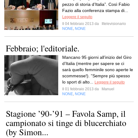
pezzo di storia d’Italia”. Così Fabio
Fazio alla conferenza stampa di...
Leggere il seguito
Il 04 febbraio 2013 da
Iltelevisionario
NONE
NONE
,
Febbraio; l'editoriale.
Mancano 95 giorni all’inizio del Giro
d’Italia (mentre per sapere se ci
sarà quello femminile sono aperte le
scommesse!). “Sempre più spesso
lo sport di alto...
Leggere il seguito
Il 01 febbraio 2013 da
Manuel
NONE
NONE
,
Stagione ’90-’91 – Favola Samp, il
campionato si tinge di blucerchiato
(by Simon...