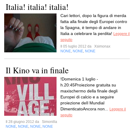
Italia! italia! italia!
Cari lettori, dopo la figura di merda
fatta alla finale degli Europei contro
la Spagna, è tempo di andare in
Italia a celebrare la perdita!
Leggere il
seguito
Il 05 luglio 2012 da
Xsimonax
NONE
NONE
NONE
,
,
Il Kino va in finale
!Domenica 1 luglio -
h.20:45Proiezione gratuita su
maxischermo della finale degli
Europei di calcio e a seguire
proiezione deIl Mundial
DimenticatoAncora non...
Leggere il
seguito
Il 28 giugno 2012 da
Simonilla
NONE
NONE
NONE
NONE
,
,
,