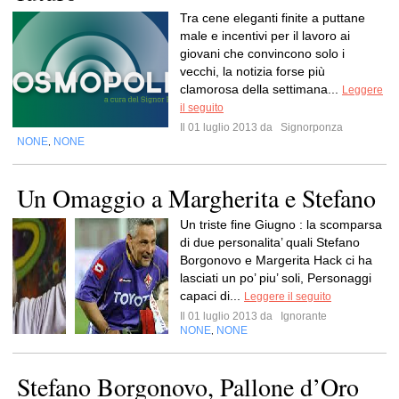
Tra cene eleganti finite a puttane
male e incentivi per il lavoro ai
giovani che convincono solo i
vecchi, la notizia forse più
clamorosa della settimana...
Leggere
il seguito
Il 01 luglio 2013 da
Signorponza
NONE
NONE
,
Un Omaggio a Margherita e Stefano
Un triste fine Giugno : la scomparsa
di due personalita’ quali Stefano
Borgonovo e Margerita Hack ci ha
lasciati un po’ piu’ soli, Personaggi
capaci di...
Leggere il seguito
Il 01 luglio 2013 da
Ignorante
NONE
NONE
,
Stefano Borgonovo, Pallone d’Oro