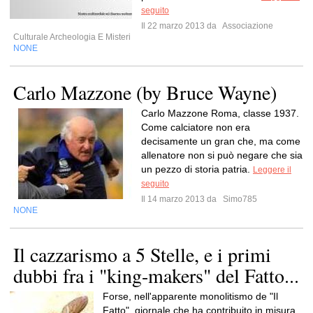
seguito
Il 22 marzo 2013 da
Associazione
Culturale Archeologia E Misteri
NONE
Carlo Mazzone (by Bruce Wayne)
Carlo Mazzone Roma, classe 1937.
Come calciatore non era
decisamente un gran che, ma come
allenatore non si può negare che sia
un pezzo di storia patria.
Leggere il
seguito
Il 14 marzo 2013 da
Simo785
NONE
Il cazzarismo a 5 Stelle, e i primi
dubbi fra i "king-makers" del Fatto...
Forse, nell'apparente monolitismo de "Il
Fatto", giornale che ha contribuito in misura