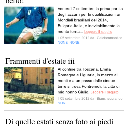
bello!
Venerdì 7 settembre la prima partita
degli azzurri per le qualificazioni ai
Mondiali brasiliani del 2014,
Bulgaria-Italia, e inevitabilmente la
mente torna...
Leggere il seguito
Il 05 settembre 2012 da
Calcioromantico
NONE
NONE
,
Frammenti d'estate iii
Al confine tra Toscana, Emilia
Romagna e Liguaria, in mezzo ai
monti e a un passo dalle cinque
terre si trova Pontremoli: la città di
mio nonno Giulio.
Leggere il seguito
Il 05 settembre 2012 da
Biancheggiando
NONE
Di quelle estati senza foto ai piedi