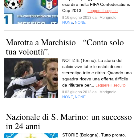
esordire nella FIFA Confederations
Cup 2013....
Leggere il seguito
Il 16 giugno 2013 da
Mbrignolo
NONE
NONE
,
Marotta a Marchisio “Conta solo
tua volontà”.
NOTIZIE (Torino). La storia del
calcio vive tutte le estati di uno
stereotipo trito e ritrito. Quando una
squadra riceve una offerta difficile
da rifiutare per...
Leggere il seguito
Il 02 giugno 2013 da
Mbrignolo
NONE
NONE
,
Nazionale di S. Marino: un successo
in 24 anni
STORIE (Bologna). Tutto pronto.