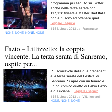
programma più seguito su Twitter
anche nella terza serata con
117,128 tweets e MasterChef Italia
non è riuscito ad ottenere quel...
Leggere il seguito
Il 15 febbraio 2013 da
Franzrusso
NONE
NONE
NONE
NONE
,
,
,
Fazio – Littizzetto: la coppia
vincente. La terza serata di Sanremo,
ospite per...
Più scorrevole delle due precedenti
è la terza serata del Festival di
Sanremo. Si apre con un tenero e
un po’ comico duetto di Fabio Fazio
e di Luciana...
Leggere il seguito
Il 15 febbraio 2013 da
Vittorionigrelli
NONE
NONE
NONE
,
,