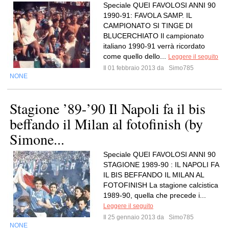
Speciale QUEI FAVOLOSI ANNI 90
1990-91: FAVOLA SAMP. IL
CAMPIONATO SI TINGE DI
BLUCERCHIATO Il campionato
italiano 1990-91 verrà ricordato
come quello dello...
Leggere il seguito
Il 01 febbraio 2013 da
Simo785
NONE
Stagione ’89-’90 Il Napoli fa il bis
beffando il Milan al fotofinish (by
Simone...
Speciale QUEI FAVOLOSI ANNI 90
STAGIONE 1989-90 : IL NAPOLI FA
IL BIS BEFFANDO IL MILAN AL
FOTOFINISH La stagione calcistica
1989-90, quella che precede i...
Leggere il seguito
Il 25 gennaio 2013 da
Simo785
NONE