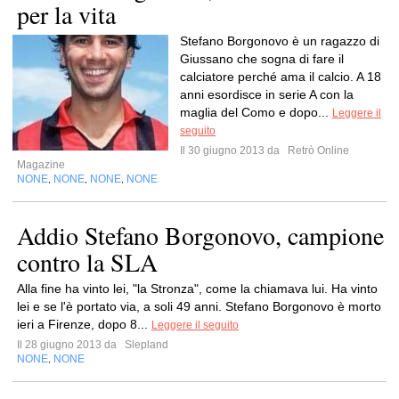
per la vita
Stefano Borgonovo è un ragazzo di
Giussano che sogna di fare il
calciatore perché ama il calcio. A 18
anni esordisce in serie A con la
maglia del Como e dopo...
Leggere il
seguito
Il 30 giugno 2013 da
Retrò Online
Magazine
NONE
NONE
NONE
NONE
,
,
,
Addio Stefano Borgonovo, campione
contro la SLA
Alla fine ha vinto lei, "la Stronza", come la chiamava lui. Ha vinto
lei e se l'è portato via, a soli 49 anni. Stefano Borgonovo è morto
ieri a Firenze, dopo 8...
Leggere il seguito
Il 28 giugno 2013 da
Slepland
NONE
NONE
,