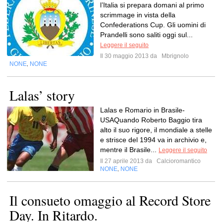
l’Italia si prepara domani al primo
scrimmage in vista della
Confederations Cup. Gli uomini di
Prandelli sono saliti oggi sul...
Leggere il seguito
Il 30 maggio 2013 da
Mbrignolo
NONE
NONE
,
Lalas’ story
Lalas e Romario in Brasile-
USAQuando Roberto Baggio tira
alto il suo rigore, il mondiale a stelle
e strisce del 1994 va in archivio e,
mentre il Brasile...
Leggere il seguito
Il 27 aprile 2013 da
Calcioromantico
NONE
NONE
,
Il consueto omaggio al Record Store
Day. In Ritardo.