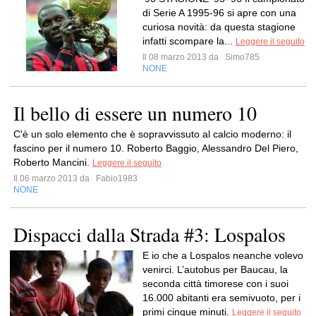
di Serie A 1995-96 si apre con una
curiosa novità: da questa stagione
infatti scompare la...
Leggere il seguito
Il 08 marzo 2013 da
Simo785
NONE
Il bello di essere un numero 10
C'è un solo elemento che è sopravvissuto al calcio moderno: il
fascino per il numero 10. Roberto Baggio, Alessandro Del Piero,
Roberto Mancini.
Leggere il seguito
Il 06 marzo 2013 da
Fabio1983
NONE
Dispacci dalla Strada #3: Lospalos
E io che a Lospalos neanche volevo
venirci. L’autobus per Baucau, la
seconda città timorese con i suoi
16.000 abitanti era semivuoto, per i
primi cinque minuti.
Leggere il seguito