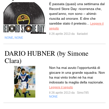
È passata (quasi) una settimana dal
Record Store Day: ricorrenza che,
quest'anno, non sono – ahimè-
riuscita ad onorare. E dire che
sarebbe stato il pretesto...
Leggere il
seguito
Il 26 aprile 2013 da
Ilariadot
NONE
NONE
,
DARIO HUBNER (by Simone
Clara)
Non ha mai avuto l’opportunità di
giocare in una grande squadra. Non
ha mai vinto trofei nè ha mai
indossato la maglia della nazionale.
Leggere il seguito
Il 26 aprile 2013 da
Simo785
NONE