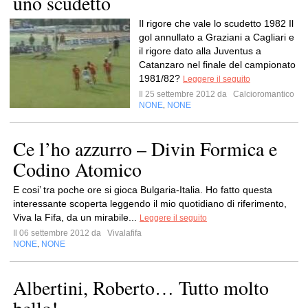
uno scudetto
Il rigore che vale lo scudetto 1982 Il
gol annullato a Graziani a Cagliari e
il rigore dato alla Juventus a
Catanzaro nel finale del campionato
1981/82?
Leggere il seguito
Il 25 settembre 2012 da
Calcioromantico
NONE
NONE
,
Ce l’ho azzurro – Divin Formica e
Codino Atomico
E cosi’ tra poche ore si gioca Bulgaria-Italia. Ho fatto questa
interessante scoperta leggendo il mio quotidiano di riferimento,
Viva la Fifa, da un mirabile...
Leggere il seguito
Il 06 settembre 2012 da
Vivalafifa
NONE
NONE
,
Albertini, Roberto… Tutto molto