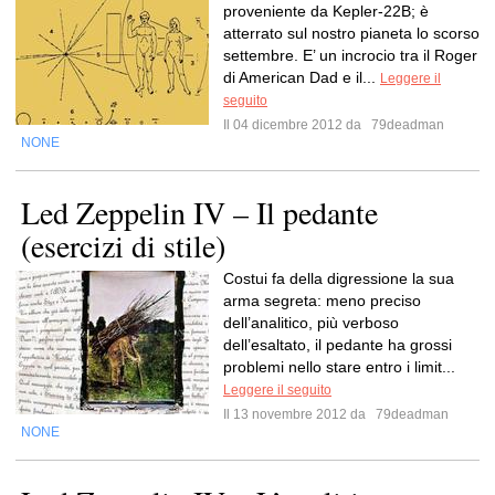
proveniente da Kepler-22B; è
atterrato sul nostro pianeta lo scorso
settembre. E’ un incrocio tra il Roger
di American Dad e il...
Leggere il
seguito
Il 04 dicembre 2012 da
79deadman
NONE
Led Zeppelin IV – Il pedante
(esercizi di stile)
Costui fa della digressione la sua
arma segreta: meno preciso
dell’analitico, più verboso
dell’esaltato, il pedante ha grossi
problemi nello stare entro i limit...
Leggere il seguito
Il 13 novembre 2012 da
79deadman
NONE