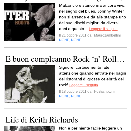
Malconcio e stanco ma ancora vivo,
nel segno del blues. Johnny Winter
non si arrende e dà alle stampe uno
dei suoi dischi migliori da diversi
anni a questa...
Leggere il seguito
Il 21 ottobre 2011 da
Maurozambellini
NONE
NONE
,
E buon compleanno Rock ‘n’ Roll…
Signore, cortesemente fate
attenzione quando entrate nei bagni
dei ristoranti di grosse celebrità del
rock!
Leggere il seguito
Il 18 ottobre 2011 da
Postscriptum
NONE
NONE
,
Life di Keith Richards
Non è per niente facile leggere un