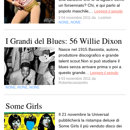
un forsennato? Chi, e qui parlo al
popolo maschile,...
Leggere il seguito
Il 04 novembre 2011 da
Lozirion
NONE
NONE
,
I Grandi del Blues: 56 Willie Dixon
Nasce nel 1915.Bassista, autore,
produttore discografico e grande
talent scout.Non si può studiare il
blues senza arrivare prima o poi a
questo grande...
Leggere il seguito
Il 03 novembre 2011 da
Robertocassandro
NONE
NONE
NONE
,
,
Some Girls
Il 21 novembre la Universal
pubblicherà la ristampa deluxe di
Some Girls il più venduto disco dei