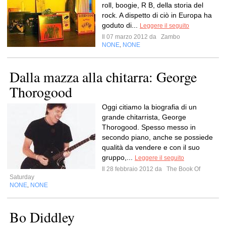
roll, boogie, R B, della storia del
rock. A dispetto di ciò in Europa ha
goduto di...
Leggere il seguito
Il 07 marzo 2012 da
Zambo
NONE
NONE
,
Dalla mazza alla chitarra: George
Thorogood
Oggi citiamo la biografia di un
grande chitarrista, George
Thorogood. Spesso messo in
secondo piano, anche se possiede
qualità da vendere e con il suo
gruppo,...
Leggere il seguito
Il 28 febbraio 2012 da
The Book Of
Saturday
NONE
NONE
,
Bo Diddley