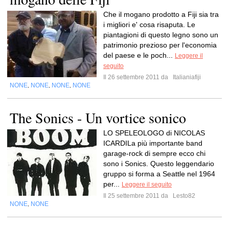
Che il mogano prodotto a Fiji sia tra
i migliori e' cosa risaputa. Le
piantagioni di questo legno sono un
patrimonio prezioso per l'economia
del paese e le poch...
Leggere il
seguito
Il 26 settembre 2011 da
Italianiafiji
NONE
NONE
NONE
NONE
,
,
,
The Sonics - Un vortice sonico
LO SPELEOLOGO di NICOLAS
ICARDILa più importante band
garage-rock di sempre ecco chi
sono i Sonics. Questo leggendario
gruppo si forma a Seattle nel 1964
per...
Leggere il seguito
Il 25 settembre 2011 da
Lesto82
NONE
NONE
,