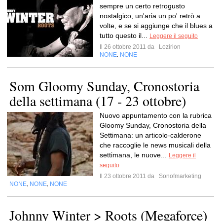
sempre un certo retrogusto
nostalgico, un'aria un po' retrò a
volte, e se si aggiunge che il blues a
tutto questo il...
Leggere il seguito
Il 26 ottobre 2011 da
Lozirion
NONE
NONE
,
Som Gloomy Sunday, Cronostoria
della settimana (17 - 23 ottobre)
Nuovo appuntamento con la rubrica
Gloomy Sunday, Cronostoria della
Settimana: un articolo-calderone
che raccoglie le news musicali della
settimana, le nuove...
Leggere il
seguito
Il 23 ottobre 2011 da
Sonofmarketing
NONE
NONE
NONE
,
,
Johnny Winter > Roots (Megaforce)