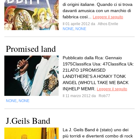
di origini italiane. Quando ci si trova
davanti amusica con un marchio di
fabbrica così...
Leggere il seguito
Il 01 aprile 2012 da
Athos Enrile
NONE
NONE
,
Promised land
Pubblicato dalla Rca: Gennaio
1975Classifica Usa: 47Classifica Uk:
21LATO 1PROMISED
LANDTHERE'S A HONKY TONK
ANGEL (WHO'LL TAKE ME BACK
IN)HELP MEMR.
Leggere il seguito
Il 11 marzo 2012 da
Rob77
NONE
NONE
,
J.Geils Band
La J. Geils Band è (stato) uno dei
più torridi e divertenti combo di rock