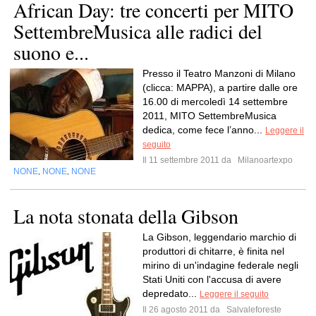
African Day: tre concerti per MITO
SettembreMusica alle radici del
suono e...
Presso il Teatro Manzoni di Milano
(clicca: MAPPA), a partire dalle ore
16.00 di mercoledì 14 settembre
2011, MITO SettembreMusica
dedica, come fece l’anno...
Leggere il
seguito
Il 11 settembre 2011 da
Milanoartexpo
NONE
NONE
NONE
,
,
La nota stonata della Gibson
La Gibson, leggendario marchio di
produttori di chitarre, è finita nel
mirino di un'indagine federale negli
Stati Uniti con l'accusa di avere
depredato...
Leggere il seguito
Il 26 agosto 2011 da
Salvaleforeste