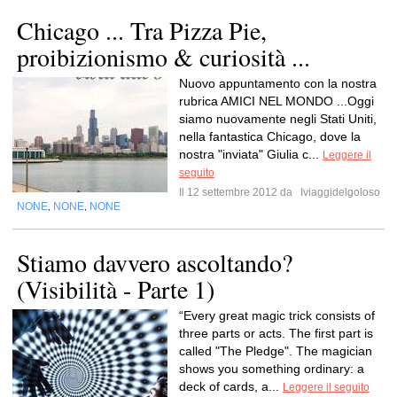
Chicago ... Tra Pizza Pie,
proibizionismo & curiosità ...
Nuovo appuntamento con la nostra
rubrica AMICI NEL MONDO ...Oggi
siamo nuovamente negli Stati Uniti,
nella fantastica Chicago, dove la
nostra "inviata" Giulia c...
Leggere il
seguito
Il 12 settembre 2012 da
Iviaggidelgoloso
NONE
NONE
NONE
,
,
Stiamo davvero ascoltando?
(Visibilità - Parte 1)
“Every great magic trick consists of
three parts or acts. The first part is
called "The Pledge". The magician
shows you something ordinary: a
deck of cards, a...
Leggere il seguito