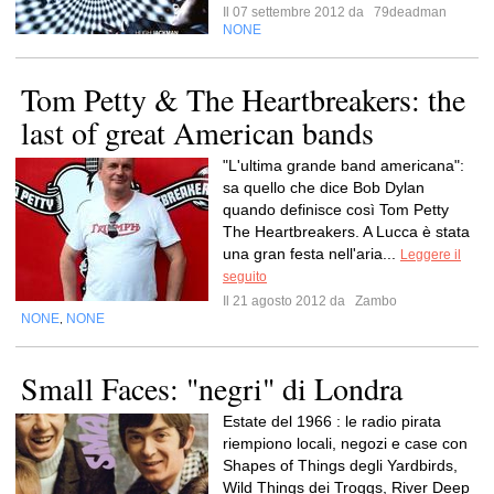
Il 07 settembre 2012 da
79deadman
NONE
Tom Petty & The Heartbreakers: the
last of great American bands
"L'ultima grande band americana":
sa quello che dice Bob Dylan
quando definisce così Tom Petty
The Heartbreakers. A Lucca è stata
una gran festa nell'aria...
Leggere il
seguito
Il 21 agosto 2012 da
Zambo
NONE
NONE
,
Small Faces: "negri" di Londra
Estate del 1966 : le radio pirata
riempiono locali, negozi e case con
Shapes of Things degli Yardbirds,
Wild Things dei Troggs, River Deep