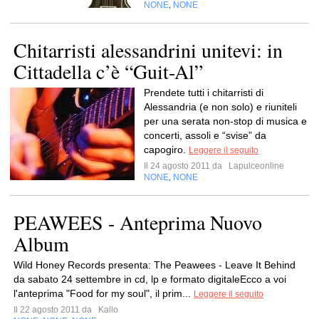
NONE
NONE
,
Chitarristi alessandrini unitevi: in
Cittadella c’è “Guit-Al”
Prendete tutti i chitarristi di
Alessandria (e non solo) e riuniteli
per una serata non-stop di musica e
concerti, assoli e “svise” da
capogiro.
Leggere il seguito
Il 24 agosto 2011 da
Lapulceonline
NONE
NONE
,
PEAWEES - Anteprima Nuovo
Album
Wild Honey Records presenta: The Peawees - Leave It Behind
da sabato 24 settembre in cd, lp e formato digitaleEcco a voi
l'anteprima "Food for my soul", il prim...
Leggere il seguito
Il 22 agosto 2011 da
Kallo