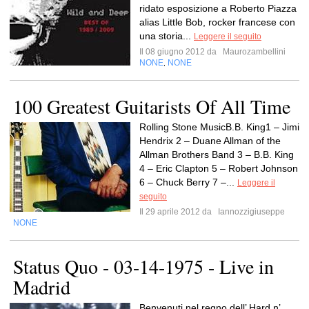
ridato esposizione a Roberto Piazza
alias Little Bob, rocker francese con
una storia...
Leggere il seguito
Il 08 giugno 2012 da
Maurozambellini
NONE
NONE
,
100 Greatest Guitarists Of All Time
Rolling Stone MusicB.B. King1 – Jimi
Hendrix 2 – Duane Allman of the
Allman Brothers Band 3 – B.B. King
4 – Eric Clapton 5 – Robert Johnson
6 – Chuck Berry 7 –...
Leggere il
seguito
Il 29 aprile 2012 da
Iannozzigiuseppe
NONE
Status Quo - 03-14-1975 - Live in
Madrid
Benvenuti nel regno dell’ Hard n’