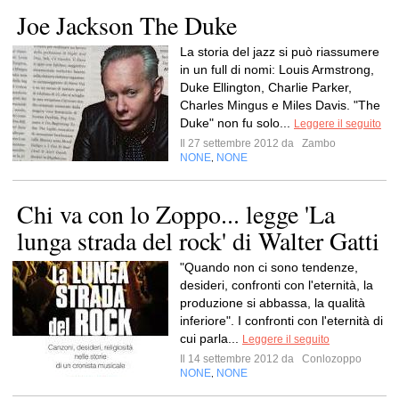
Joe Jackson The Duke
La storia del jazz si può riassumere
in un full di nomi: Louis Armstrong,
Duke Ellington, Charlie Parker,
Charles Mingus e Miles Davis. "The
Duke" non fu solo...
Leggere il seguito
Il 27 settembre 2012 da
Zambo
NONE
NONE
,
Chi va con lo Zoppo... legge 'La
lunga strada del rock' di Walter Gatti
"Quando non ci sono tendenze,
desideri, confronti con l'eternità, la
produzione si abbassa, la qualità
inferiore". I confronti con l'eternità di
cui parla...
Leggere il seguito
Il 14 settembre 2012 da
Conlozoppo
NONE
NONE
,