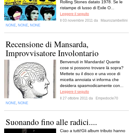
Rolling Stones datato 1978. Se le
ristampe di lusso di Exile O...
Leggere il seguito
Il 03 novembre 2011 da
Maurozambellini
NONE
NONE
NONE
,
,
Recensione di Mansarda,
Improvvisatore Involontario
Benvenuti in Mandarda! Quante
cose si possono trovare là sopra?
Mettete su il disco e una voce di
micetta annoiata vi informa che
desidera spasmodicamente con...
Leggere il seguito
Il 27 ottobre 2011 da
Empedocle70
NONE
NONE
,
Suonando fino alle radici....
Ciao a tutti!Gli album tributo hanno