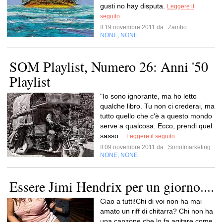
gusti no hay disputa.
Leggere il
seguito
Il 19 novembre 2011 da
Zambo
NONE
NONE
,
SOM Playlist, Numero 26: Anni '50
Playlist
"Io sono ignorante, ma ho letto
qualche libro. Tu non ci crederai, ma
tutto quello che c'è a questo mondo
serve a qualcosa. Ecco, prendi quel
sasso...
Leggere il seguito
Il 09 novembre 2011 da
Sonofmarketing
NONE
NONE
,
Essere Jimi Hendrix per un giorno....
Ciao a tutti!Chi di voi non ha mai
amato un riff di chitarra? Chi non ha
una canzone che lo fa agitare come