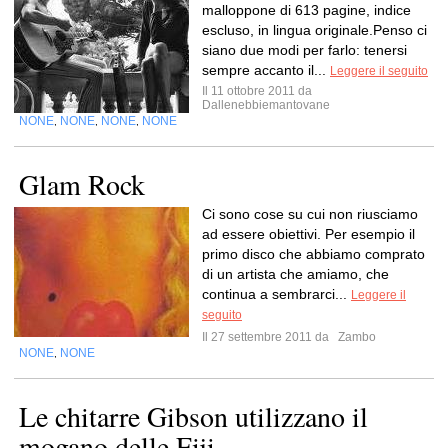
malloppone di 613 pagine, indice
escluso, in lingua originale.Penso ci
siano due modi per farlo: tenersi
sempre accanto il...
Leggere il seguito
Il 11 ottobre 2011 da
Dallenebbiemantovane
NONE
NONE
NONE
NONE
,
,
,
Glam Rock
Ci sono cose su cui non riusciamo
ad essere obiettivi. Per esempio il
primo disco che abbiamo comprato
di un artista che amiamo, che
continua a sembrarci...
Leggere il
seguito
Il 27 settembre 2011 da
Zambo
NONE
NONE
,
Le chitarre Gibson utilizzano il
mogano delle Fiji