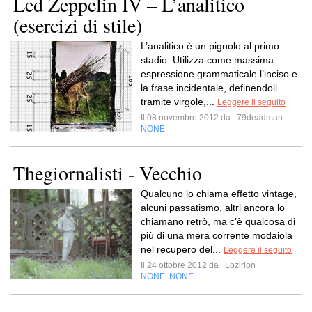
Led Zeppelin IV – L’analitico
(esercizi di stile)
L’analitico è un pignolo al primo
stadio. Utilizza come massima
espressione grammaticale l’inciso e
la frase incidentale, definendoli
tramite virgole,...
Leggere il seguito
Il 08 novembre 2012 da
79deadman
NONE
Thegiornalisti - Vecchio
Qualcuno lo chiama effetto vintage,
alcuni passatismo, altri ancora lo
chiamano retrò, ma c’è qualcosa di
più di una mera corrente modaiola
nel recupero del...
Leggere il seguito
Il 24 ottobre 2012 da
Lozirion
NONE
NONE
,