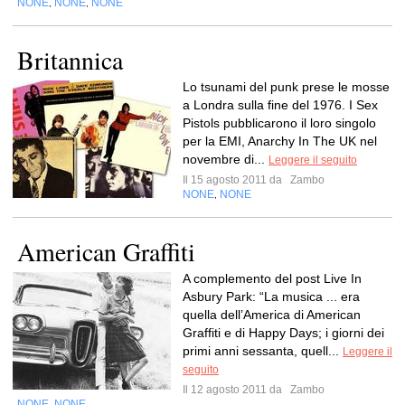
NONE
NONE
NONE
,
,
Britannica
Lo tsunami del punk prese le mosse
a Londra sulla fine del 1976. I Sex
Pistols pubblicarono il loro singolo
per la EMI, Anarchy In The UK nel
novembre di...
Leggere il seguito
Il 15 agosto 2011 da
Zambo
NONE
NONE
,
American Graffiti
A complemento del post Live In
Asbury Park: “La musica ... era
quella dell’America di American
Graffiti e di Happy Days; i giorni dei
primi anni sessanta, quell...
Leggere il
seguito
Il 12 agosto 2011 da
Zambo
NONE
NONE
,