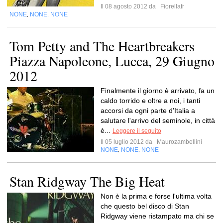
Il 08 agosto 2012 da
Fiorellafr
NONE
NONE
NONE
,
,
Tom Petty and The Heartbreakers
Piazza Napoleone, Lucca, 29 Giugno
2012
Finalmente il giorno è arrivato, fa un
caldo torrido e oltre a noi, i tanti
accorsi da ogni parte d'Italia a
salutare l'arrivo del seminole, in città
è...
Leggere il seguito
Il 05 luglio 2012 da
Maurozambellini
NONE
NONE
NONE
,
,
Stan Ridgway The Big Heat
Non è la prima e forse l'ultima volta
che questo bel disco di Stan
Ridgway viene ristampato ma chi se