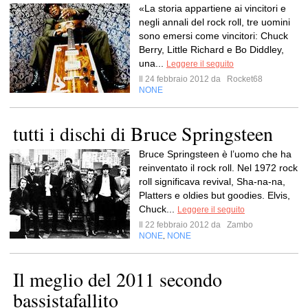
«La storia appartiene ai vincitori e
negli annali del rock roll, tre uomini
sono emersi come vincitori: Chuck
Berry, Little Richard e Bo Diddley,
una...
Leggere il seguito
Il 24 febbraio 2012 da
Rocket68
NONE
tutti i dischi di Bruce Springsteen
Bruce Springsteen è l’uomo che ha
reinventato il rock roll. Nel 1972 rock
roll significava revival, Sha-na-na,
Platters e oldies but goodies. Elvis,
Chuck...
Leggere il seguito
Il 22 febbraio 2012 da
Zambo
NONE
NONE
,
Il meglio del 2011 secondo
bassistafallito