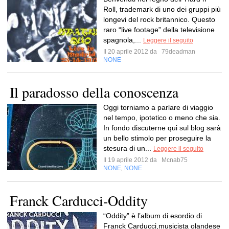
Roll, trademark di uno dei gruppi più
longevi del rock britannico. Questo
raro “live footage” della televisione
spagnola,...
Leggere il seguito
Il 20 aprile 2012 da
79deadman
NONE
Il paradosso della conoscenza
Oggi torniamo a parlare di viaggio
nel tempo, ipotetico o meno che sia.
In fondo discuterne qui sul blog sarà
un bello stimolo per proseguire la
stesura di un...
Leggere il seguito
Il 19 aprile 2012 da
Mcnab75
NONE
NONE
,
Franck Carducci-Oddity
“Oddity” è l’album di esordio di
Franck Carducci,musicista olandese