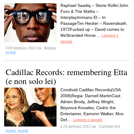
Raphael Saadiq – Stone Rollin’John
Foxx & The Maths –
InterplayImmanu El – In
PassageTim Hecker – Ravendeath,
1972Fucked up – David comes to
lifeStranded Horse ...
Leggere il
seguito
Il 05 febbraio 2012 da
Beppax
NONE
Cadillac Records: remembering Etta
(e non solo lei)
Condividi Cadillac Records(USA
2008)Regia: Darnell MartinCast:
Adrien Brody, Jeffrey Wright,
Beyoncé Knowles, Cedric the
Entertainer, Eamonn Walker, Mos
Def,...
Leggere il seguito
Il 29 gennaio 2012 da
Cannibal Kid
NONE
NONE
,