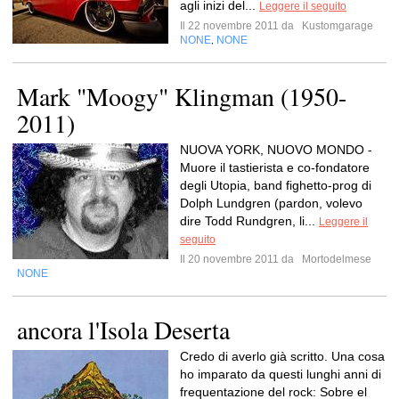
agli inizi del...
Leggere il seguito
Il 22 novembre 2011 da
Kustomgarage
NONE
NONE
,
Mark "Moogy" Klingman (1950-
2011)
NUOVA YORK, NUOVO MONDO -
Muore il tastierista e co-fondatore
degli Utopia, band fighetto-prog di
Dolph Lundgren (pardon, volevo
dire Todd Rundgren, li...
Leggere il
seguito
Il 20 novembre 2011 da
Mortodelmese
NONE
ancora l'Isola Deserta
Credo di averlo già scritto. Una cosa
ho imparato da questi lunghi anni di
frequentazione del rock: Sobre el