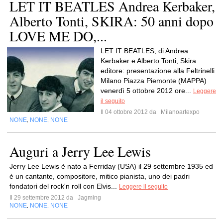
LET IT BEATLES Andrea Kerbaker,
Alberto Tonti, SKIRA: 50 anni dopo
LOVE ME DO,...
LET IT BEATLES, di Andrea
Kerbaker e Alberto Tonti, Skira
editore: presentazione alla Feltrinelli
Milano Piazza Piemonte (MAPPA)
venerdì 5 ottobre 2012 ore...
Leggere
il seguito
Il 04 ottobre 2012 da
Milanoartexpo
NONE
NONE
NONE
,
,
Auguri a Jerry Lee Lewis
Jerry Lee Lewis è nato a Ferriday (USA) il 29 settembre 1935 ed
è un cantante, compositore, mitico pianista, uno dei padri
fondatori del rock'n roll con Elvis...
Leggere il seguito
Il 29 settembre 2012 da
Jagming
NONE
NONE
NONE
,
,