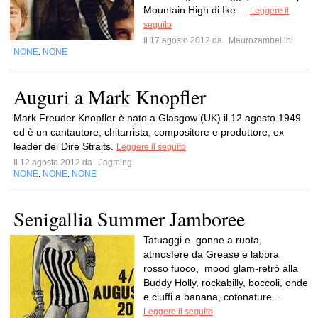
Mountain High di Ike ...
Leggere il
seguito
Il 17 agosto 2012 da
Maurozambellini
NONE
NONE
,
Auguri a Mark Knopfler
Mark Freuder Knopfler è nato a Glasgow (UK) il 12 agosto 1949
ed è un cantautore, chitarrista, compositore e produttore, ex
leader dei Dire Straits.
Leggere il seguito
Il 12 agosto 2012 da
Jagming
NONE
NONE
NONE
,
,
Senigallia Summer Jamboree
Tatuaggi e gonne a ruota,
atmosfere da Grease e labbra
rosso fuoco, mood glam-retrò alla
Buddy Holly, rockabilly, boccoli, onde
e ciuffi a banana, cotonature...
Leggere il seguito