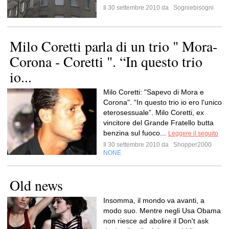
Il 30 settembre 2010 da
Sogniebisogni
Milo Coretti parla di un trio " Mora-
Corona - Coretti ". “In questo trio
io...
Milo Coretti: "Sapevo di Mora e
Corona". “In questo trio io ero l'unico
eterosessuale”. Milo Coretti, ex
vincitore del Grande Fratello butta
benzina sul fuoco...
Leggere il seguito
Il 30 settembre 2010 da
Shopper2000
NONE
Old news
Insomma, il mondo va avanti, a
modo suo. Mentre negli Usa Obama
non riesce ad abolire il Don't ask