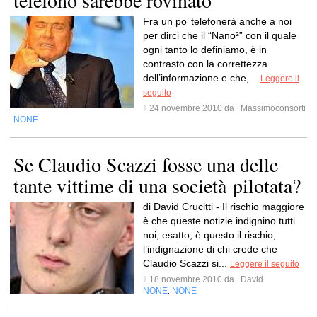
telefono sarebbe rovinato
Fra un po’ telefonerà anche a noi
per dirci che il “Nano²” con il quale
ogni tanto lo definiamo, è in
contrasto con la correttezza
dell’informazione e che,...
Leggere il
seguito
Il 24 novembre 2010 da
Massimoconsorti
NONE
Se Claudio Scazzi fosse una delle
tante vittime di una società pilotata?
di David Crucitti - Il rischio maggiore
è che queste notizie indignino tutti
noi, esatto, è questo il rischio,
l’indignazione di chi crede che
Claudio Scazzi si...
Leggere il seguito
Il 18 novembre 2010 da
David
NONE
NONE
,