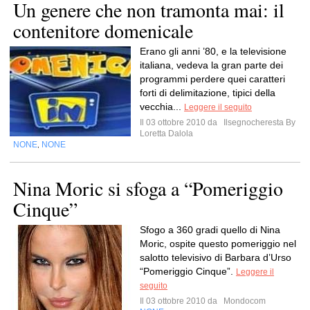
Un genere che non tramonta mai: il
contenitore domenicale
Erano gli anni ’80, e la televisione
italiana, vedeva la gran parte dei
programmi perdere quei caratteri
forti di delimitazione, tipici della
vecchia...
Leggere il seguito
Il 03 ottobre 2010 da
Ilsegnocheresta By
Loretta Dalola
NONE
NONE
,
Nina Moric si sfoga a “Pomeriggio
Cinque”
Sfogo a 360 gradi quello di Nina
Moric, ospite questo pomeriggio nel
salotto televisivo di Barbara d’Urso
“Pomeriggio Cinque”.
Leggere il
seguito
Il 03 ottobre 2010 da
Mondocom