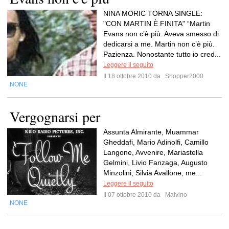
NINA MORIC TORNA SINGLE:
"CON MARTIN È FINITA" “Martin
Evans non c’è più. Aveva smesso di
dedicarsi a me. Martin non c’è più.
Pazienza. Nonostante tutto io cred...
Leggere il seguito
Il 18 ottobre 2010 da
Shopper2000
NONE
Vergognarsi per
Assunta Almirante, Muammar
Gheddafi, Mario Adinolfi, Camillo
Langone, Avvenire, Mariastella
Gelmini, Livio Fanzaga, Augusto
Minzolini, Silvia Avallone, me...
Leggere il seguito
Il 07 ottobre 2010 da
Malvino
NONE