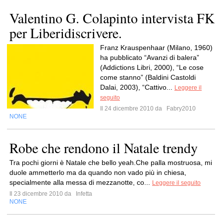
Valentino G. Colapinto intervista FK
per Liberidiscrivere.
Franz Krauspenhaar (Milano, 1960)
ha pubblicato “Avanzi di balera”
(Addictions Libri, 2000), “Le cose
come stanno” (Baldini Castoldi
Dalai, 2003), “Cattivo...
Leggere il
seguito
Il 24 dicembre 2010 da
Fabry2010
NONE
Robe che rendono il Natale trendy
Tra pochi giorni è Natale che bello yeah.Che palla mostruosa, mi
duole ammetterlo ma da quando non vado più in chiesa,
specialmente alla messa di mezzanotte, co...
Leggere il seguito
Il 23 dicembre 2010 da
Infetta
NONE