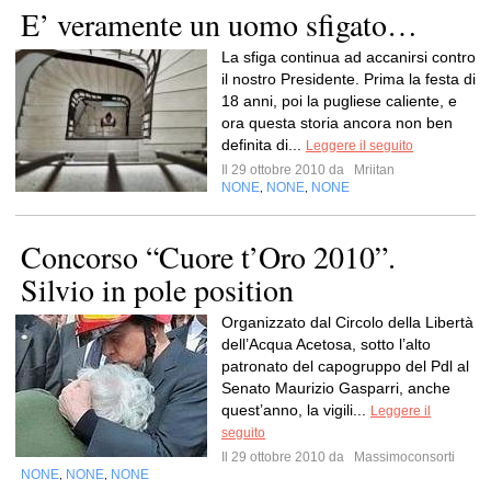
E’ veramente un uomo sfigato…
La sfiga continua ad accanirsi contro
il nostro Presidente. Prima la festa di
18 anni, poi la pugliese caliente, e
ora questa storia ancora non ben
definita di...
Leggere il seguito
Il 29 ottobre 2010 da
Mriitan
NONE
NONE
NONE
,
,
Concorso “Cuore t’Oro 2010”.
Silvio in pole position
Organizzato dal Circolo della Libertà
dell’Acqua Acetosa, sotto l’alto
patronato del capogruppo del Pdl al
Senato Maurizio Gasparri, anche
quest’anno, la vigili...
Leggere il
seguito
Il 29 ottobre 2010 da
Massimoconsorti
NONE
NONE
NONE
,
,