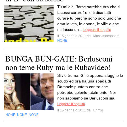
Tu mi dici “forse sarebbe ora che ti
facessi curare” e io ti dico fatti
curare tu perché sono solo uno che
ama la vita, le donne, le ville e che
mi faccio un...
Leggere il seguito
Il 16 gennaio 2011 da
Massimoconsorti
NONE
BUNGA BUN-GATE: Berlusconi
non teme Ruby ma le Rubavideo!
Silvio trema. Gli è appena sfuggito lo
scudo ed ora ha una spada di
Damocle puntata contro che
potrebbe colpirlo fatalmente. Noi
non sappiamo se Berlusconi sia...
Leggere il seguito
Il 15 gennaio 2011 da
Enmig
NONE
NONE
NONE
,
,