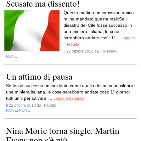
Scusate ma dissento!
Questa mattina un carissimo amico
mi ha mandato questa mail:Se il
disastro del Cile fosse successo in
una miniera italiana, le cose
sarebbero andate così: 1°...
Leggere
il seguito
Il 22 ottobre 2010 da
Milemary
NONE
Un attimo di pausa
Se fosse successo un incidente come quello dei minatori cileni in
una miniera italiana, le cose sarebbero andate così: 1° giorno:
tutti uniti per salvare i...
Leggere il seguito
Il 22 ottobre 2010 da
Palotto
NONE
NONE
,
Nina Moric torna single. Martin
Evans non c'è più