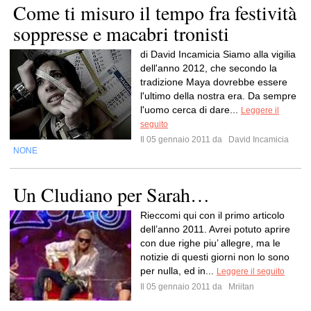
Come ti misuro il tempo fra festività
soppresse e macabri tronisti
di David Incamicia Siamo alla vigilia
dell'anno 2012, che secondo la
tradizione Maya dovrebbe essere
l'ultimo della nostra era. Da sempre
l'uomo cerca di dare...
Leggere il
seguito
Il 05 gennaio 2011 da
David Incamicia
NONE
Un Cludiano per Sarah…
Rieccomi qui con il primo articolo
dell’anno 2011. Avrei potuto aprire
con due righe piu’ allegre, ma le
notizie di questi giorni non lo sono
per nulla, ed in...
Leggere il seguito
Il 05 gennaio 2011 da
Mriitan