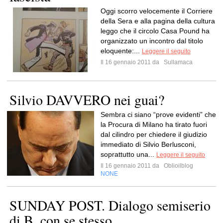
Oggi scorro velocemente il Corriere
della Sera e alla pagina della cultura
leggo che il circolo Casa Pound ha
organizzato un incontro dal titolo
eloquente:...
Leggere il seguito
Il 16 gennaio 2011 da
Sullamaca
Silvio DAVVERO nei guai?
Sembra ci siano “prove evidenti” che
la Procura di Milano ha tirato fuori
dal cilindro per chiedere il giudizio
immediato di Silvio Berlusconi,
soprattutto una...
Leggere il seguito
Il 16 gennaio 2011 da
Oblioilblog
NONE
SUNDAY POST. Dialogo semiserio
di B. con se stesso