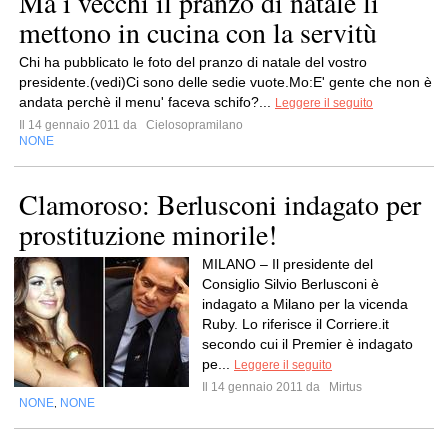
Ma i vecchi il pranzo di natale li
mettono in cucina con la servitù
Chi ha pubblicato le foto del pranzo di natale del vostro
presidente.(vedi)Ci sono delle sedie vuote.Mo:E' gente che non è
andata perchè il menu' faceva schifo?...
Leggere il seguito
Il 14 gennaio 2011 da
Cielosopramilano
NONE
Clamoroso: Berlusconi indagato per
prostituzione minorile!
MILANO – Il presidente del
Consiglio Silvio Berlusconi è
indagato a Milano per la vicenda
Ruby. Lo riferisce il Corriere.it
secondo cui il Premier è indagato
pe...
Leggere il seguito
Il 14 gennaio 2011 da
Mirtus
NONE
NONE
,