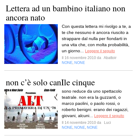
Lettera ad un bambino italiano non
ancora nato
Con questa lettera mi rivolgo a te, a
te che nessuno è ancora riuscito a
strappare dal nulla per fiondarti in
una vita che, con molta probabilità,
un giorno...
Leggere il seguito
Il 16 novembre 2010 da
Abattoir
NONE
NONE
,
non c’è solo canIle cinque
sono reduce da uno spettacolo
teatrale. non era la guzzanti, o
marco paolini, o paolo rossi, o
roberto benigni. erano dei ragazzi,
giovani, alcuni...
Leggere il seguito
Il 14 novembre 2010 da
Luci
NONE
NONE
NONE
,
,