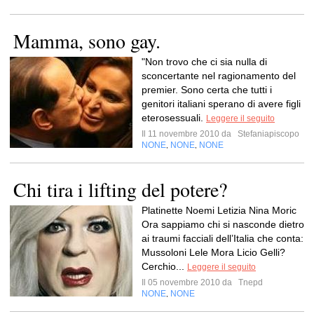
Mamma, sono gay.
"Non trovo che ci sia nulla di
sconcertante nel ragionamento del
premier. Sono certa che tutti i
genitori italiani sperano di avere figli
eterosessuali.
Leggere il seguito
Il 11 novembre 2010 da
Stefaniapiscopo
NONE
NONE
NONE
,
,
Chi tira i lifting del potere?
Platinette Noemi Letizia Nina Moric
Ora sappiamo chi si nasconde dietro
ai traumi facciali dell’Italia che conta:
Mussoloni Lele Mora Licio Gelli?
Cerchio...
Leggere il seguito
Il 05 novembre 2010 da
Tnepd
NONE
NONE
,