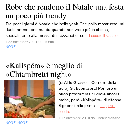
Robe che rendono il Natale una festa
un poco più trendy
Tra pochi giorni è Natale che bello yeah.Che palla mostruosa, mi
duole ammetterlo ma da quando non vado più in chiesa,
specialmente alla messa di mezzanotte, co...
Leggere il seguito
Il 23 dicembre 2010 da
Infetta
NONE
«Kalispéra» è meglio di
«Chiambretti night»
(di Aldo Grasso – Corriere della
Sera) Sì, buonasera! Per fare un
buon programma ci vuole ancora
molto, però «Kalispéra» di Alfonso
Signorini, alla prima...
Leggere il
seguito
Il 17 dicembre 2010 da
Iltelevisionario
NONE
NONE
,