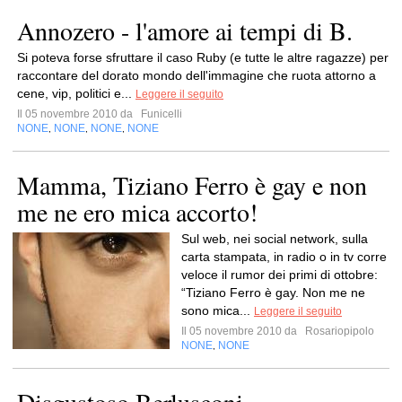
Annozero - l'amore ai tempi di B.
Si poteva forse sfruttare il caso Ruby (e tutte le altre ragazze) per
raccontare del dorato mondo dell'immagine che ruota attorno a
cene, vip, politici e...
Leggere il seguito
Il 05 novembre 2010 da
Funicelli
NONE
NONE
NONE
NONE
,
,
,
Mamma, Tiziano Ferro è gay e non
me ne ero mica accorto!
Sul web, nei social network, sulla
carta stampata, in radio o in tv corre
veloce il rumor dei primi di ottobre:
“Tiziano Ferro è gay. Non me ne
sono mica...
Leggere il seguito
Il 05 novembre 2010 da
Rosariopipolo
NONE
NONE
,