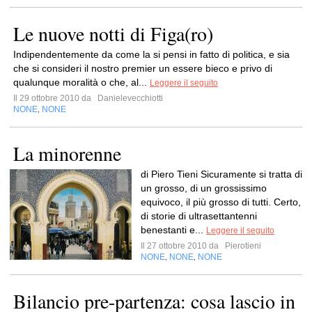
Le nuove notti di Figa(ro)
Indipendentemente da come la si pensi in fatto di politica, e sia
che si consideri il nostro premier un essere bieco e privo di
qualunque moralità o che, al...
Leggere il seguito
Il 29 ottobre 2010 da
Danielevecchiotti
NONE
NONE
,
La minorenne
di Piero Tieni Sicuramente si tratta di
un grosso, di un grossissimo
equivoco, il più grosso di tutti. Certo,
di storie di ultrasettantenni
benestanti e...
Leggere il seguito
Il 27 ottobre 2010 da
Pierotieni
NONE
NONE
NONE
,
,
Bilancio pre-partenza: cosa lascio in