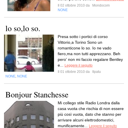
Il 02 ottobre 2010 da
Mondocom
NONE
lo so,lo so.
Presa sotto i portici di corso
Vittorio,a Torino Sono un
romanticone lo so. Io ne vado
fiero,ma non tutti apprezzano. Beh
pero' non mi faccio regalare Bentley
e...
Leggere il seguito
Il 01 ottobre 2010 da
Ilpatu
NONE
NONE
,
Bonjour Stanchesse
Mi collego stile Radio Londra dalla
casa vuota che rischia di non essere
più così vuota, dato che stanno per
arrivare alcuni elettrodomestici,
munificamente...
Leggere il seguito