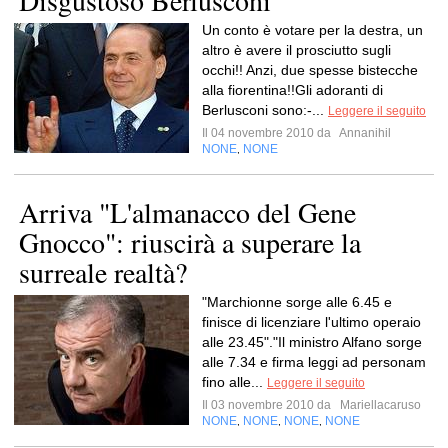
Disgustoso Berlusconi
Un conto è votare per la destra, un
altro è avere il prosciutto sugli
occhi!! Anzi, due spesse bistecche
alla fiorentina!!Gli adoranti di
Berlusconi sono:-...
Leggere il seguito
Il 04 novembre 2010 da
Annanihil
NONE
NONE
,
Arriva "L'almanacco del Gene
Gnocco": riuscirà a superare la
surreale realtà?
"Marchionne sorge alle 6.45 e
finisce di licenziare l'ultimo operaio
alle 23.45"."Il ministro Alfano sorge
alle 7.34 e firma leggi ad personam
fino alle...
Leggere il seguito
Il 03 novembre 2010 da
Mariellacaruso
NONE
NONE
NONE
NONE
,
,
,