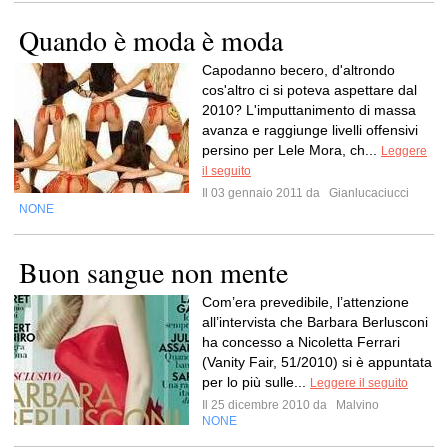
Quando è moda è moda
Capodanno becero, d'altrondo
cos'altro ci si poteva aspettare dal
2010? L'imputtanimento di massa
avanza e raggiunge livelli offensivi
persino per Lele Mora, ch...
Leggere
il seguito
Il 03 gennaio 2011 da
Gianlucaciucci
NONE
Buon sangue non mente
Com’era prevedibile, l’attenzione
all’intervista che Barbara Berlusconi
ha concesso a Nicoletta Ferrari
(Vanity Fair, 51/2010) si è appuntata
per lo più sulle...
Leggere il seguito
Il 25 dicembre 2010 da
Malvino
NONE