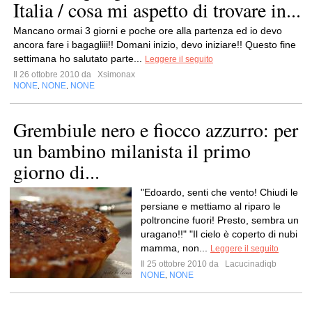
Italia / cosa mi aspetto di trovare in...
Mancano ormai 3 giorni e poche ore alla partenza ed io devo
ancora fare i bagagliii!! Domani inizio, devo iniziare!! Questo fine
settimana ho salutato parte...
Leggere il seguito
Il 26 ottobre 2010 da
Xsimonax
NONE
NONE
NONE
,
,
Grembiule nero e fiocco azzurro: per
un bambino milanista il primo
giorno di...
"Edoardo, senti che vento! Chiudi le
persiane e mettiamo al riparo le
poltroncine fuori! Presto, sembra un
uragano!!" "Il cielo è coperto di nubi
mamma, non...
Leggere il seguito
Il 25 ottobre 2010 da
Lacucinadiqb
NONE
NONE
,