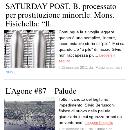
SATURDAY POST. B. processato
per prostituzione minorile. Mons.
Fisichella: “Il...
Comunque la si voglia leggere
questa è una semplice, lineare,
incontestabile storia di “pilu”. E si sa,
quando c’è “u pilu” di mezzo Silvio
non raccapezza più...
Leggere il
seguito
Il 15 gennaio 2011 da
Massimoconsorti
NONE
L’Agone #87 – Palude
Tolto il canotto del legittimo
impedimento, Silvio Berlusconi
finisce di nuovo nella palude
giudiziaria in cui sguazza ormai da
un ventennio.
Leggere il seguito
Il 15 gennaio 2011 da
Oblioilblog