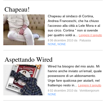
Chapeau!
Chapeau al sindaco di Cortina,
Andrea Franceschi, che ha chiuso
l’accesso alla città a Lele Mora e al
suo circo. Cortina ” non si svende
per quattro soldi a...
Leggere il seguito
Il 06 dicembre 2010 da
Patuasia
NONE
NONE
,
Aspettando Wired
Wired ha bisogno del mio aiuto. Mi
hanno anche inviato un'email, quale
possessore di un abbonamento.
Urge fare qualcosa per aiutarli, nel
frattempo resto in...
Leggere il seguito
Il 02 dicembre 2010 da
Vomitoergorum
NONE