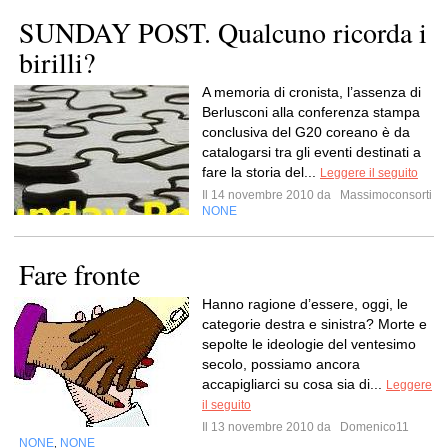
SUNDAY POST. Qualcuno ricorda i
birilli?
A memoria di cronista, l’assenza di
Berlusconi alla conferenza stampa
conclusiva del G20 coreano è da
catalogarsi tra gli eventi destinati a
fare la storia del...
Leggere il seguito
Il 14 novembre 2010 da
Massimoconsorti
NONE
Fare fronte
Hanno ragione d’essere, oggi, le
categorie destra e sinistra? Morte e
sepolte le ideologie del ventesimo
secolo, possiamo ancora
accapigliarci su cosa sia di...
Leggere
il seguito
Il 13 novembre 2010 da
Domenico11
NONE
NONE
,