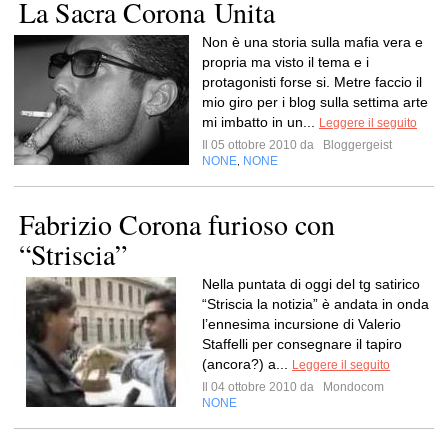
La Sacra Corona Unita
Non è una storia sulla mafia vera e
propria ma visto il tema e i
protagonisti forse si. Metre faccio il
mio giro per i blog sulla settima arte
mi imbatto in un...
Leggere il seguito
Il 05 ottobre 2010 da
Bloggergeist
NONE
NONE
,
Fabrizio Corona furioso con
“Striscia”
Nella puntata di oggi del tg satirico
“Striscia la notizia” è andata in onda
l’ennesima incursione di Valerio
Staffelli per consegnare il tapiro
(ancora?) a...
Leggere il seguito
Il 04 ottobre 2010 da
Mondocom
NONE