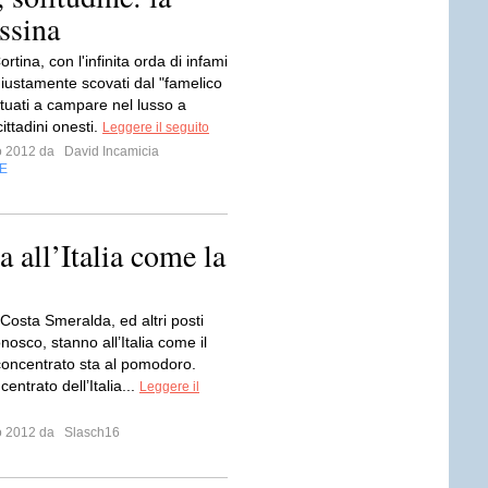
assina
rtina, con l'infinita orda di infami
 giustamente scovati dal "famelico
ituati a campare nel lusso a
ittadini onesti.
Leggere il seguito
io 2012 da
David Incamicia
E
a all’Italia come la
 Costa Smeralda, ed altri posti
osco, stanno all’Italia come il
 concentrato sta al pomodoro.
centrato dell’Italia...
Leggere il
io 2012 da
Slasch16