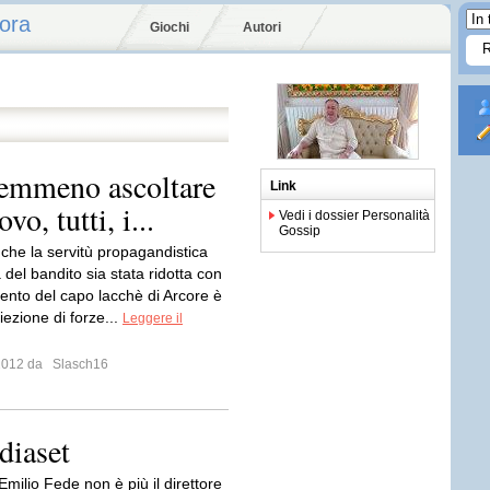
ora
Giochi
Autori
nemmeno ascoltare
Link
vo, tutti, i...
Vedi i dossier Personalità
Gossip
che la servitù propagandistica
 del bandito sia stata ridotta con
mento del capo lacchè di Arcore è
iezione di forze...
Leggere il
 2012 da
Slasch16
diaset
milio Fede non è più il direttore