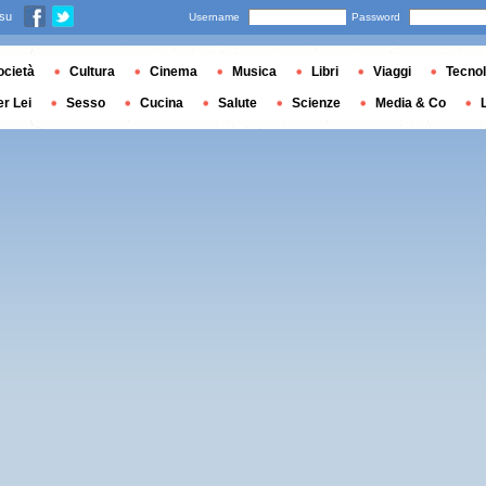
 su
Username
Password
ocietà
Cultura
Cinema
Musica
Libri
Viaggi
Tecnol
er Lei
Sesso
Cucina
Salute
Scienze
Media & Co