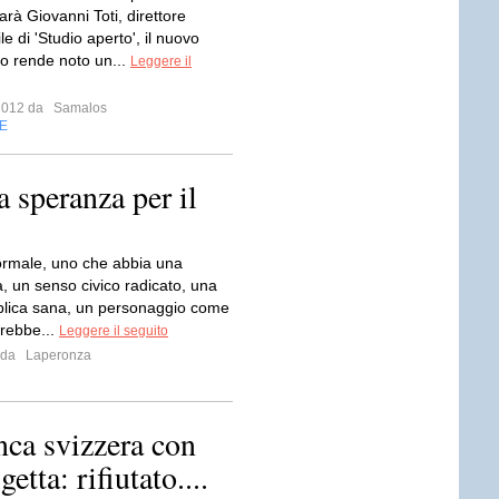
rà Giovanni Toti, direttore
e di 'Studio aperto', il nuovo
Lo rende noto un...
Leggere il
 2012 da
Samalos
E
a speranza per il
ormale, uno che abbia una
a, un senso civico radicato, una
bblica sana, un personaggio come
rebbe...
Leggere il seguito
2 da
Laperonza
nca svizzera con
etta: rifiutato....