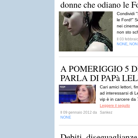
donne che odiano le F
Condividi 
le Ford!" 
nei cinema 
non sto s
Il 03 febbra
NONE
NON
,
A POMERIGGIO 5 
PARLA DI PAPà LE
Cari amici lettori, f
ad interessarsi di 
vip è in carcere da
Leggere il seguito
Il 09 gennaio 2012 da
Sankez
NONE
Debiti, diseguaglianze,