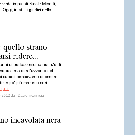
vede imputati Nicole Minetti,
ggi, infatti, i giudici della
: quello strano
arsi ridere...
anni di berlusconismo non c'è di
ndersi, ma con l'avvento del
i capaci pensavamo di essere
ti un po' più maturi e seri...
eguito
io 2012 da
David Incamicia
no incavolata nera