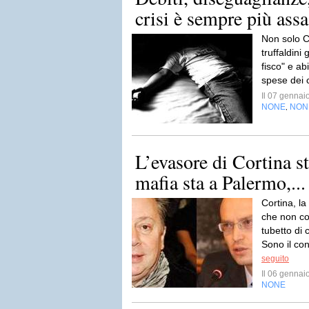
crisi è sempre più ass
Non solo Co
truffaldini
fisco" e ab
spese dei c
Il 07 genna
NONE
NON
,
L’evasore di Cortina st
mafia sta a Palermo,...
Cortina, la
che non con
tubetto di
Sono il con
seguito
Il 06 genna
NONE