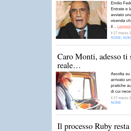
Emilio Fed
Entrate e 
avviato una
vicenda ch
il...
Leggere 
Il 27 marzo
NONE
NON
,
Caro Monti, adesso ti 
reale…
Ascolta su
arrivato un
pratiche au
di cui nece
Il 27 marzo
NONE
Il processo Ruby resta