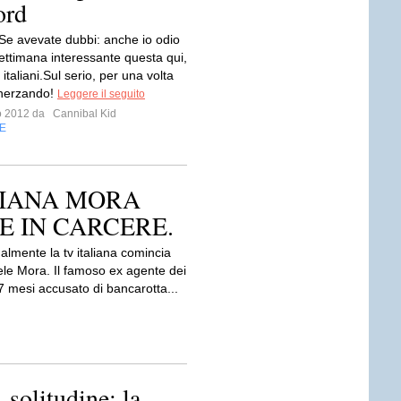
ord
"Se avevate dubbi: anche io odio
Settimana interessante questa qui,
italiani.Sul serio, per una volta
cherzando!
Leggere il seguito
io 2012 da
Cannibal Kid
E
DIANA MORA
LE IN CARCERE.
inalmente la tv italiana comincia
Lele Mora. Il famoso ex agente dei
 7 mesi accusato di bancarotta...
 solitudine: la