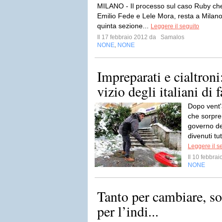
MILANO - Il processo sul caso Ruby che 
Emilio Fede e Lele Mora, resta a Milano. O
quinta sezione...
Leggere il seguito
Il 17 febbraio 2012 da
Samalos
NONE
NONE
,
Impreparati e cialtroni
vizio degli italiani di f
Dopo vent'
che sorpre
governo de
divenuti tut
Leggere il s
Il 10 febbra
NONE
Tanto per cambiare, so
per l’indi...