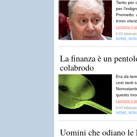
Tanto per 
per l’indi
Premetto: 
trovo visci
Leggere il s
Il 03 febbra
NONE
NON
,
La finanza è un pentolo
colabrodo
Era da tem
così tanti 
Nonostante
questo mo
Leggere il s
Il 03 febbra
NONE
NON
,
Uomini che odiano le 