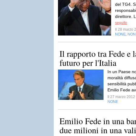
del TG4. Sa
responsabil
direttore. 
seguito
Il 28 marzo
NONE
NON
,
Il rapporto tra Fede e l
futuro per l'Italia
In un Paese n
moralità diffus
sensibilità pu
Emilio Fede av
Il 27 marzo 201
NONE
Emilio Fede in una ba
due milioni in una valig