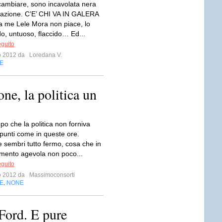
cambiare, sono incavolata nera
gnazione. C’E’ CHI VA IN GALERA
a me Lele Mora non piace, lo
do, untuoso, flaccido… Ed...
eguito
io 2012 da
Loredana V.
E
ne, la politica un
po che la politica non forniva
spunti come in queste ore.
 sembri tutto fermo, cosa che in
mento agevola non poco...
eguito
io 2012 da
Massimoconsorti
E
NONE
,
Ford. E pure