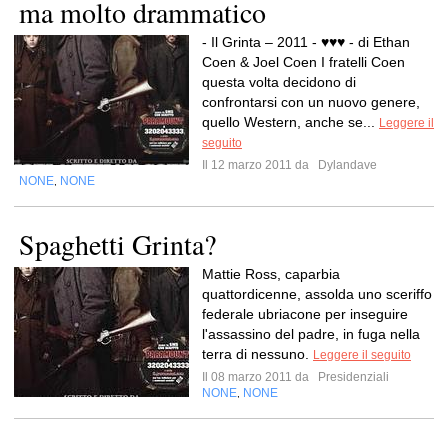
ma molto drammatico
- Il Grinta – 2011 - ♥♥♥ - di Ethan
Coen & Joel Coen I fratelli Coen
questa volta decidono di
confrontarsi con un nuovo genere,
quello Western, anche se...
Leggere il
seguito
Il 12 marzo 2011 da
Dylandave
NONE
NONE
,
Spaghetti Grinta?
Mattie Ross, caparbia
quattordicenne, assolda uno sceriffo
federale ubriacone per inseguire
l'assassino del padre, in fuga nella
terra di nessuno.
Leggere il seguito
Il 08 marzo 2011 da
Presidenziali
NONE
NONE
,