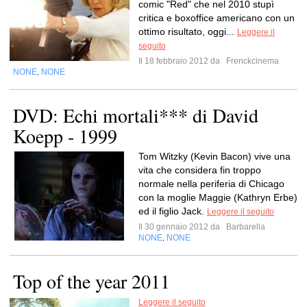
comic "Red" che nel 2010 stupì
critica e boxoffice americano con un
ottimo risultato, oggi...
Leggere il
seguito
Il 18 febbraio 2012 da
Frenckcinema
NONE
NONE
,
DVD: Echi mortali*** di David
Koepp - 1999
Tom Witzky (Kevin Bacon) vive una
vita che considera fin troppo
normale nella periferia di Chicago
con la moglie Maggie (Kathryn Erbe)
ed il figlio Jack.
Leggere il seguito
Il 30 gennaio 2012 da
Barbarella
NONE
NONE
,
Top of the year 2011
Leggere il seguito