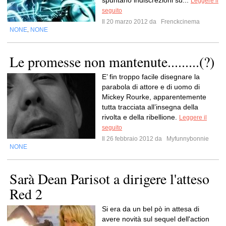
spuntano indiscrezioni su...
Leggere il
seguito
Il 20 marzo 2012 da
Frenckcinema
NONE
NONE
,
Le promesse non mantenute.........(?)
E’ fin troppo facile disegnare la
parabola di attore e di uomo di
Mickey Rourke, apparentemente
tutta tracciata all’insegna della
rivolta e della ribellione.
Leggere il
seguito
Il 26 febbraio 2012 da
Myfunnybonnie
NONE
Sarà Dean Parisot a dirigere l'atteso
Red 2
Si era da un bel pò in attesa di
avere novità sul sequel dell'action