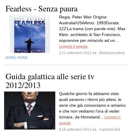
Fearless - Senza paura
Regia: Peter Weir Origine:
Australia/USAAnno: 1993Durata:
122'La trama (con parole mie): Max
Klein, architetto di San Francisco,
sopravvive per miracolo ad un...
Leggere il seguito
Il 21 settembre 2012 da
Misterjamesford
NONE
NONE
,
Guida galattica alle serie tv
2012/2013
Qualche giorno fa abbiamo visto
quali saranno i ritorni più attesi, le
serie che già conosciamo e amiamo
e che non vediamo l’ora di veder
tornare, da Homeland...
Leggere il
seguito
Il 18 settembre 2012 da
Cannibal Kid