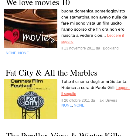
We love movies 10
buona domenica pomeriggiovisto
che stamattina non avevo nulla da
fare mi sono vista un film uscito
l'anno scorso che fin ora non ero
riuscita a vedere cioè...
Leggere il
seguito
Il 13 novembre 2011 da
Bookland
NONE
NONE
,
Fat City & All the Marbles
Tutto il cinema degli anni Settanta.
Rubrica a cura di Paolo Gilli
Leggere
il seguito
Il 26 ottobre 2011 da
Taxi Drivers
NONE
NONE
,
The Parallax View & Winter Kills