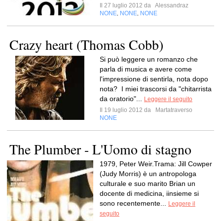
Il 27 luglio 2012 da
Alessandraz
NONE
NONE
NONE
,
,
Crazy heart (Thomas Cobb)
Si può leggere un romanzo che
parla di musica e avere come
l'impressione di sentirla, nota dopo
nota? I miei trascorsi da "chitarrista
da oratorio"...
Leggere il seguito
Il 19 luglio 2012 da
Martatraverso
NONE
The Plumber - L'Uomo di stagno
1979, Peter Weir.Trama: Jill Cowper
(Judy Morris) è un antropologa
culturale e suo marito Brian un
docente di medicina, iinsieme si
sono recentemente...
Leggere il
seguito