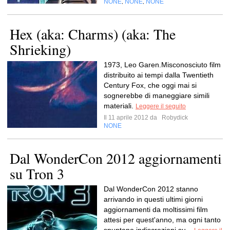
NONE
NONE
NONE
,
,
Hex (aka: Charms) (aka: The
Shrieking)
1973, Leo Garen.Misconosciuto film
distribuito ai tempi dalla Twentieth
Century Fox, che oggi mai si
sognerebbe di maneggiare simili
materiali.
Leggere il seguito
Il 11 aprile 2012 da
Robydick
NONE
Dal WonderCon 2012 aggiornamenti
su Tron 3
Dal WonderCon 2012 stanno
arrivando in questi ultimi giorni
aggiornamenti da moltissimi film
attesi per quest'anno, ma ogni tanto