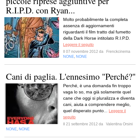
piccole riprese aggiuntive per
R.I.P.D. con Ryan...
Molto probabilmente la completa
assenza di aggiornamenti
riguardanti il film tratto dal fumetto
della Dark Horse intitolato R.I.P.D.
Leggere il seguito
Il 07 novembre 2012 da
Frenckcinema
NONE
NONE
,
Cani di paglia. L'ennesimo "Perché?"
Perché, è una domanda fin troppo
vaga lo so, ma già solamente quel
cane che oggi si pluralizza e diventa
cani, aiuta a comprendere meglio,
quel disperato punto...
Leggere il
seguito
Il 21 settembre 2012 da
Valentina Orsini
NONE
NONE
,