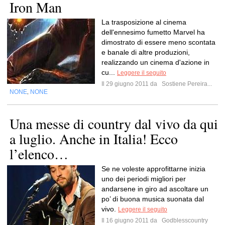
Iron Man
La trasposizione al cinema
dell'ennesimo fumetto Marvel ha
dimostrato di essere meno scontata
e banale di altre produzioni,
realizzando un cinema d'azione in
cu...
Leggere il seguito
Il 29 giugno 2011 da
Sostiene Pereira...
NONE
NONE
,
Una messe di country dal vivo da qui
a luglio. Anche in Italia! Ecco
l’elenco…
Se ne voleste approfittarne inizia
uno dei periodi migliori per
andarsene in giro ad ascoltare un
po’ di buona musica suonata dal
vivo.
Leggere il seguito
Il 16 giugno 2011 da
Godblesscountry