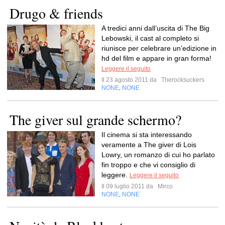
Drugo & friends
A tredici anni dall’uscita di The Big
Lebowski, il cast al completo si
riunisce per celebrare un’edizione in
hd del film e appare in gran forma!
Leggere il seguito
Il 23 agosto 2011 da
Therocksuckers
NONE
NONE
,
The giver sul grande schermo?
Il cinema si sta interessando
veramente a The giver di Lois
Lowry, un romanzo di cui ho parlato
fin troppo e che vi consiglio di
leggere.
Leggere il seguito
Il 09 luglio 2011 da
Mirco
NONE
NONE
,