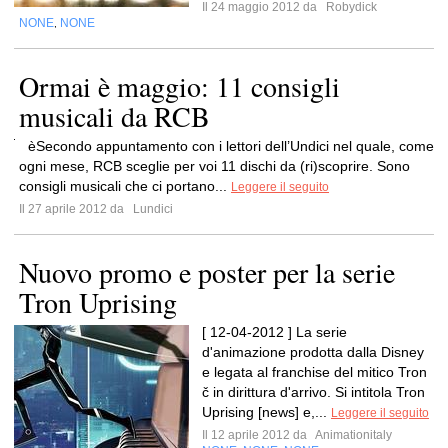
Il 24 maggio 2012 da
Robydick
NONE
NONE
,
Ormai è maggio: 11 consigli
musicali da RCB
èSecondo appuntamento con i lettori dell’Undici nel quale, come
ogni mese, RCB sceglie per voi 11 dischi da (ri)scoprire. Sono
consigli musicali che ci portano...
Leggere il seguito
Il 27 aprile 2012 da
Lundici
Nuovo promo e poster per la serie
Tron Uprising
[ 12-04-2012 ] La serie
d'animazione prodotta dalla Disney
e legata al franchise del mitico Tron
č in dirittura d'arrivo. Si intitola Tron
Uprising [news] e,...
Leggere il seguito
Il 12 aprile 2012 da
Animationitaly