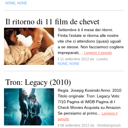
NONE
NONE
,
Il ritorno di 11 film de chevet
Settembre è il mese dei ritorni.
Finita l’estate si ritorna alle nostre
vite che ci attendono (quasi) uguali
a se stesse. Non facciamoci cogliere
impreparati,...
Leggere il seguito
Il 11 settembre 2012 da
Lundici
NONE
NONE
,
Tron: Legacy (2010)
Regia: Josepg Kosinski Anno: 2010
Titolo originale: Tron: Legacy Voto:
7/10 Pagina di IMDB Pagina di I
Check Movies Acquista su Amazon
Se pensiamo al primo...
Leggere il
seguito
Il 08 settembre 2012 da
Vomitoergorum