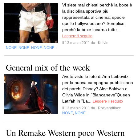
Vi siete mai chiesti perchè la boxe è
la disciplina sportiva più
rappresentata al cinema, specie
quello hollywoodiano? Semplice,
perchè la boxe incarna tutte...
Leggere il seguito
Il 13 marzo 2011 da
Kelvin
NONE
NONE
NONE
NONE
,
,
,
General mix of the week
Avete visto le foto di Ann Leibovitz
per la nuova campagna pubblicitaria
dei parchi Disney? Alec Baldwin e
Olivia Wilde in "Biancaneve"Queen
Latifah in "La...
Leggere il seguito
Il 13 marzo 2011 da
Rockandfiocc
NONE
NONE
,
Un Remake Western poco Western