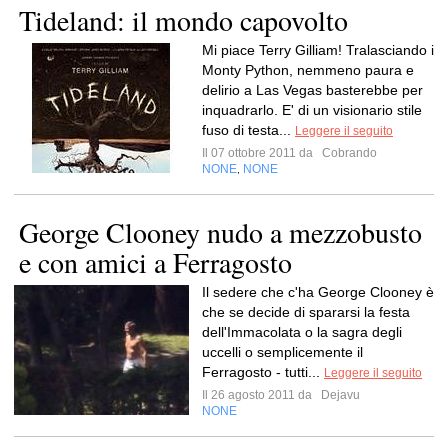
Tideland: il mondo capovolto
Mi piace Terry Gilliam! Tralasciando i
Monty Python, nemmeno paura e
delirio a Las Vegas basterebbe per
inquadrarlo. E' di un visionario stile
fuso di testa...
Leggere il seguito
Il 07 ottobre 2011 da
Cobrando
NONE
NONE
,
George Clooney nudo a mezzobusto
e con amici a Ferragosto
Il sedere che c'ha George Clooney è
che se decide di spararsi la festa
dell'Immacolata o la sagra degli
uccelli o semplicemente il
Ferragosto - tutti...
Leggere il seguito
Il 26 agosto 2011 da
Dejavu
NONE