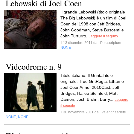
Lebowski di Joel Coen
Il grande Lebowski (titolo originale
The Big Lebowski) è un film di Joel
Coen del 1998 con Jeff Bridges,
John Goodman, Steve Buscemi e
John Turturro.
Leggere il seguito
Il 13 dicembre 2011 da
Postscriptum
NONE
Videodrome n. 9
Titolo italiano: Il GrintaTitolo
originale: True GritRegia: Ethan e
Joel CoenAnno: 2010Cast: Jeff
Bridges, Hailee Steinfeld, Matt
Damon, Josh Brolin, Barry...
Leggere
il seguito
Il 30 novembre 2011 da
Valentinaariete
NONE
NONE
,