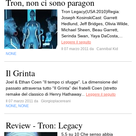
Tron, non ci sono paragon
Tron Legacy(USA 2010)Regia:
Joseph KosinskiCast: Garrett
Hedlund, Jeff Bridges, Olivia Wilde,
Michael Sheen, Beau Garrett,
Serinda Swan, Yaya DaCosta,...
Leggere il seguito
Il 07 marzo 2011 da
Cannibal Kid
NONE
Il Grinta
Joel & Ethan Coen “Il tempo ci sfugge”. La dimensione del
passato attraversa tutto “Il Grinta” dei fratelli Coen (stretto
remake del classico di Henry Hathaway...
Leggere il seguito
Il 07 marzo 2011 da
Giorgioplacereani
NONE
NONE
,
Review - Tron: Legacy
5,5 su 10 Che senso abbia