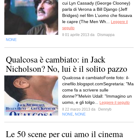
cui Lyn Cassady (George Clooney)
parla di Verona a Bill Django (Jeff
Bridges) nel film L’uomo che fissava
le capre (The Men Wh...
Leggere il
seguito
Il 01 aprile 2013 da
Dismappa
NONE
Qualcosa è cambiato: in Jack
Nicholson? No, lui è il solito pazzo
Qualcosa è cambiatoFonte foto: il-
cinefilo.blogspot.comSegretaria: "Ma
come fa a scrivere sulle
donne?"Melvin Udall: "Immagino un
uomo, e gli tolgo...
Leggere il seguito
Il 22 marzo 2013 da
Dennyb
NONE
NONE
,
Le 50 scene per cui amo il cinema