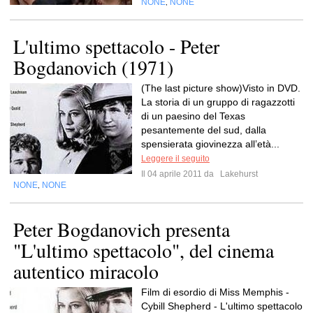
NONE
NONE
,
L'ultimo spettacolo - Peter
Bogdanovich (1971)
(The last picture show)Visto in DVD.
La storia di un gruppo di ragazzotti
di un paesino del Texas
pesantemente del sud, dalla
spensierata giovinezza all’età...
Leggere il seguito
Il 04 aprile 2011 da
Lakehurst
NONE
NONE
,
Peter Bogdanovich presenta
"L'ultimo spettacolo", del cinema
autentico miracolo
Film di esordio di Miss Memphis -
Cybill Shepherd - L'ultimo spettacolo