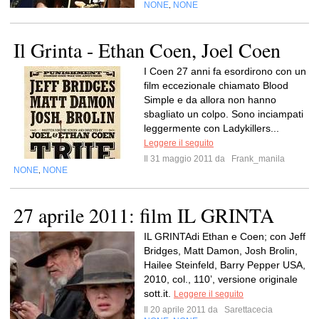
NONE
NONE
,
Il Grinta - Ethan Coen, Joel Coen
I Coen 27 anni fa esordirono con un
film eccezionale chiamato Blood
Simple e da allora non hanno
sbagliato un colpo. Sono inciampati
leggermente con Ladykillers...
Leggere il seguito
Il 31 maggio 2011 da
Frank_manila
NONE
NONE
,
27 aprile 2011: film IL GRINTA
IL GRINTAdi Ethan e Coen; con Jeff
Bridges, Matt Damon, Josh Brolin,
Hailee Steinfeld, Barry Pepper USA,
2010, col., 110’, versione originale
sott.it.
Leggere il seguito
Il 20 aprile 2011 da
Sarettacecia