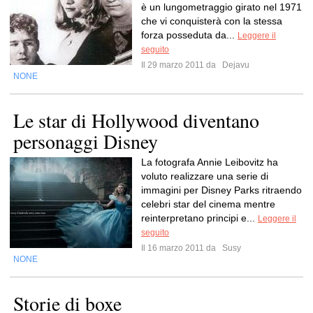
è un lungometraggio girato nel 1971
che vi conquisterà con la stessa
forza posseduta da...
Leggere il
seguito
Il 29 marzo 2011 da
Dejavu
NONE
Le star di Hollywood diventano
personaggi Disney
La fotografa Annie Leibovitz ha
voluto realizzare una serie di
immagini per Disney Parks ritraendo
celebri star del cinema mentre
reinterpretano principi e...
Leggere il
seguito
Il 16 marzo 2011 da
Susy
NONE
Storie di boxe