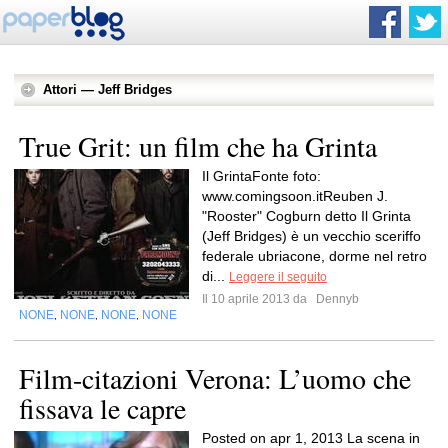
Attori — Jeff Bridges
True Grit: un film che ha Grinta
Il GrintaFonte foto:
www.comingsoon.itReuben J.
"Rooster" Cogburn detto Il Grinta
(Jeff Bridges) è un vecchio sceriffo
federale ubriacone, dorme nel retro
di...
Leggere il seguito
Il 10 aprile 2013 da
Dennyb
NONE
NONE
NONE
NONE
,
,
,
Film-citazioni Verona: L’uomo che
fissava le capre
Posted on apr 1, 2013 La scena in