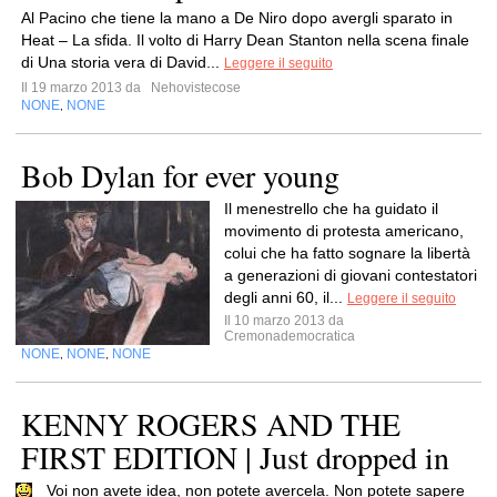
Al Pacino che tiene la mano a De Niro dopo avergli sparato in
Heat – La sfida. Il volto di Harry Dean Stanton nella scena finale
di Una storia vera di David...
Leggere il seguito
Il 19 marzo 2013 da
Nehovistecose
NONE
NONE
,
Bob Dylan for ever young
Il menestrello che ha guidato il
movimento di protesta americano,
colui che ha fatto sognare la libertà
a generazioni di giovani contestatori
degli anni 60, il...
Leggere il seguito
Il 10 marzo 2013 da
Cremonademocratica
NONE
NONE
NONE
,
,
KENNY ROGERS AND THE
FIRST EDITION | Just dropped in
Voi non avete idea, non potete avercela. Non potete sapere