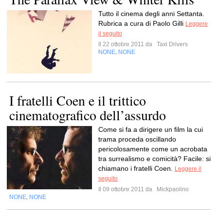
Tutto il cinema degli anni Settanta.
Rubrica a cura di Paolo Gilli
Leggere
il seguito
Il 22 ottobre 2011 da
Taxi Drivers
NONE
NONE
,
I fratelli Coen e il trittico
cinematografico dell’assurdo
Come si fa a dirigere un film la cui
trama proceda oscillando
pericolosamente come un acrobata
tra surrealismo e comicità? Facile: si
chiamano i fratelli Coen.
Leggere il
seguito
Il 09 ottobre 2011 da
Mickpaolino
NONE
NONE
,