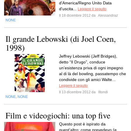
d'America/Regno Unito Data
d'uscita...
Leggere il seguito
Il 18 dicembre 2012 da
Alessandraz
NONE
Il grande Lebowski (di Joel Coen,
1998)
Jeffrey Lebowski (Jeff Bridges),
detto “Il Drugo”, conduce
un’esistenza priva di ogni impegno
al di là del bowling, passatempo che
condivide con gli amici Walte...
Leggere il seguito
Il 13 dicembre 2012 da
Iltondi
NONE
NONE
,
Film e videogiochi: una top five
Questo post è ispirato da
quest’altro: come prevedevo (e