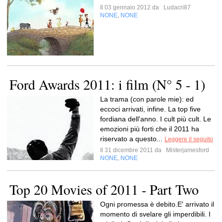
Il 03 gennaio 2012 da
Ludacri87
NONE
NONE
,
Ford Awards 2011: i film (N° 5 - 1)
La trama (con parole mie): ed
eccoci arrivati, infine. La top five
fordiana dell'anno. I cult più cult. Le
emozioni più forti che il 2011 ha
riservato a questo...
Leggere il seguito
Il 31 dicembre 2011 da
Misterjamesford
NONE
NONE
,
Top 20 Movies of 2011 - Part Two
Ogni promessa è debito.E' arrivato il
momento di svelare gli imperdibili. I