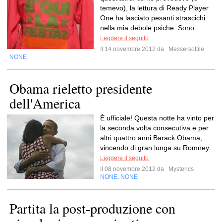
temevo), la lettura di Ready Player
One ha lasciato pesanti strascichi
nella mia debole psiche. Sono...
Leggere il seguito
Il 14 novembre 2012 da
Messersottile
NONE
Obama rieletto presidente
dell'America
È ufficiale! Questa notte ha vinto per
la seconda volta consecutiva e per
altri quattro anni Barack Obama,
vincendo di gran lunga su Romney.
Leggere il seguito
Il 08 novembre 2012 da
Mysterics
NONE
NONE
,
Partita la post-produzione con