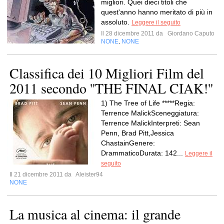
migliori. Quei dieci titoli che
quest'anno hanno meritato di più in
assoluto.
Leggere il seguito
Il 28 dicembre 2011 da
Giordano Caputo
NONE
NONE
,
Classifica dei 10 Migliori Film del
2011 secondo ''THE FINAL CIAK!''
1) The Tree of Life *****Regia:
Terrence MalickSceneggiatura:
Terrence MalickInterpreti: Sean
Penn, Brad Pitt,Jessica
ChastainGenere:
DrammaticoDurata: 142...
Leggere il
seguito
Il 21 dicembre 2011 da
Aleister94
NONE
La musica al cinema: il grande