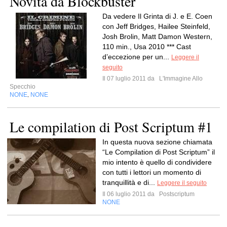
Novità da Blockbuster
Da vedere Il Grinta di J. e E. Coen
con Jeff Bridges, Hailee Steinfeld,
Josh Brolin, Matt Damon Western,
110 min., Usa 2010 *** Cast
d’eccezione per un...
Leggere il
seguito
Il 07 luglio 2011 da
L'Immagine Allo
Specchio
NONE
NONE
,
Le compilation di Post Scriptum #1
In questa nuova sezione chiamata
“Le Compilation di Post Scriptum” il
mio intento è quello di condividere
con tutti i lettori un momento di
tranquillità e di...
Leggere il seguito
Il 06 luglio 2011 da
Postscriptum
NONE