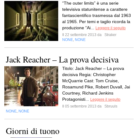
“The outer limits” è una serie
televisiva statunitense a carattere
fantascientifico trasmessa dal 1963
al 1965. Per temi e taglio ricorda la
produzione “Ai...
Leggere il seguito
Il 22 settembre 2013 da
Straker
NONE
NONE
,
Jack Reacher – La prova decisiva
Titolo: Jack Reacher – La prova
decisiva Regia: Christopher
McQuarrie Cast: Tom Cruise,
Rosamund Pike, Robert Duvall, Jai
Courtney, Richard Jenkins
Protagonisti...
Leggere il seguito
Il 05 settembre 2013 da
Sbruuls
NONE
NONE
,
Giorni di tuono