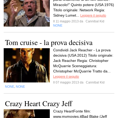
Miracolo!" Quinto potere (USA 1976)
Titolo originale: Network Regia:
Sidney Lumet...
Leggere il seguito
Il 11 maggio 2013 da
Cannibal Kid
NONE
Tom cruise - la prova decisiva
Condividi Jack Reacher - La prova
decisiva (USA 2012) Titolo originale:
Jack Reacher Regia: Christopher
McQuarrie Sceneggiatura:
Christopher McQuarrie Tratto da...
Leggere il seguito
Il 07 maggio 2013 da
Cannibal Kid
NONE
NONE
,
Crazy Heart Crazy Jeff
Crazy HeartFonte film:
www.mymovies.itBad Blake (Jeff