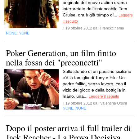
originale del nuovo action drama
interpretato dall'instancabile Tom
Cruise, ora è già tempo di...
Leggere
il seguito
Il 19 ottobre 2012 da
Frenckcinema
NONE
NONE
,
Poker Generation, un film finito
nella fossa dei "preconcetti"
Sullo sfondo di un paesino siciliano
c'è la famiglia di Tony e Filo. Un
padre fallito, senza lavoro, con il
vizio del gioco e della bottiglia in
mano, una...
Leggere il seguito
Il 19 ottobre 2012 da
Valentina Orsini
NONE
NONE
,
Dopo il poster arriva il full trailer di
Jack Reacher - La Prova Decisiva