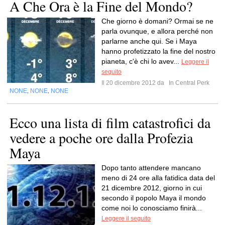
A Che Ora è la Fine del Mondo?
Che giorno è domani? Ormai se ne
parla ovunque, e allora perché non
parlarne anche qui. Se i Maya
hanno profetizzato la fine del nostro
pianeta, c'è chi lo avev...
Leggere il
seguito
Il 20 dicembre 2012 da
In Central Perk
NONE
NONE
NONE
,
,
Ecco una lista di film catastrofici da
vedere a poche ore dalla Profezia
Maya
Dopo tanto attendere mancano
meno di 24 ore alla fatidica data del
21 dicembre 2012, giorno in cui
secondo il popolo Maya il mondo
come noi lo conosciamo finirà...
Leggere il seguito