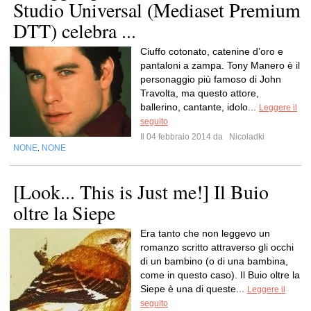
Studio Universal (Mediaset Premium
DTT) celebra ...
Ciuffo cotonato, catenine d’oro e
pantaloni a zampa. Tony Manero è il
personaggio più famoso di John
Travolta, ma questo attore,
ballerino, cantante, idolo...
Leggere il
seguito
Il 04 febbraio 2014 da
Nicoladki
NONE
NONE
,
[Look... This is Just me!] Il Buio
oltre la Siepe
Era tanto che non leggevo un
romanzo scritto attraverso gli occhi
di un bambino (o di una bambina,
come in questo caso). Il Buio oltre la
Siepe è una di queste...
Leggere il
seguito