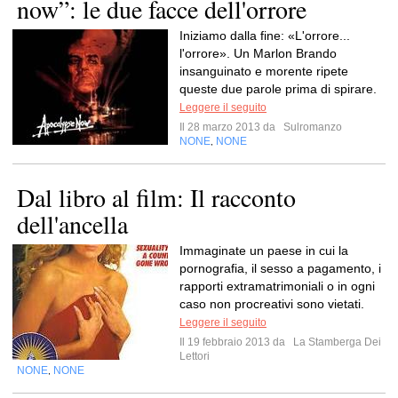
now”: le due facce dell'orrore
Iniziamo dalla fine: «L'orrore...
l'orrore». Un Marlon Brando
insanguinato e morente ripete
queste due parole prima di spirare.
Leggere il seguito
Il 28 marzo 2013 da
Sulromanzo
NONE
NONE
,
Dal libro al film: Il racconto
dell'ancella
Immaginate un paese in cui la
pornografia, il sesso a pagamento, i
rapporti extramatrimoniali o in ogni
caso non procreativi sono vietati.
Leggere il seguito
Il 19 febbraio 2013 da
La Stamberga Dei
Lettori
NONE
NONE
,