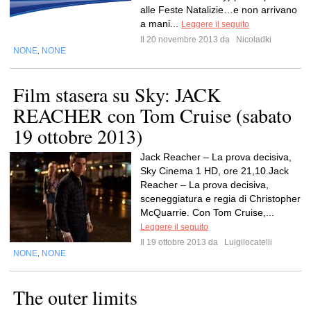
alle Feste Natalizie…e non arrivano
a mani...
Leggere il seguito
Il 20 novembre 2013 da
Nicoladki
NONE
NONE
,
Film stasera su Sky: JACK
REACHER con Tom Cruise (sabato
19 ottobre 2013)
Jack Reacher – La prova decisiva,
Sky Cinema 1 HD, ore 21,10.Jack
Reacher – La prova decisiva,
sceneggiatura e regia di Christopher
McQuarrie. Con Tom Cruise,...
Leggere il seguito
Il 19 ottobre 2013 da
Luigilocatelli
NONE
NONE
,
The outer limits