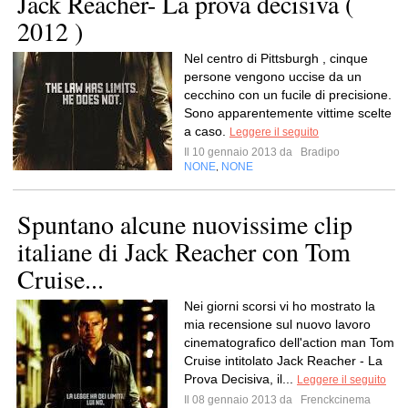
Jack Reacher- La prova decisiva (
2012 )
Nel centro di Pittsburgh , cinque
persone vengono uccise da un
cecchino con un fucile di precisione.
Sono apparentemente vittime scelte
a caso.
Leggere il seguito
Il 10 gennaio 2013 da
Bradipo
NONE
NONE
,
Spuntano alcune nuovissime clip
italiane di Jack Reacher con Tom
Cruise...
Nei giorni scorsi vi ho mostrato la
mia recensione sul nuovo lavoro
cinematografico dell'action man Tom
Cruise intitolato Jack Reacher - La
Prova Decisiva, il...
Leggere il seguito
Il 08 gennaio 2013 da
Frenckcinema