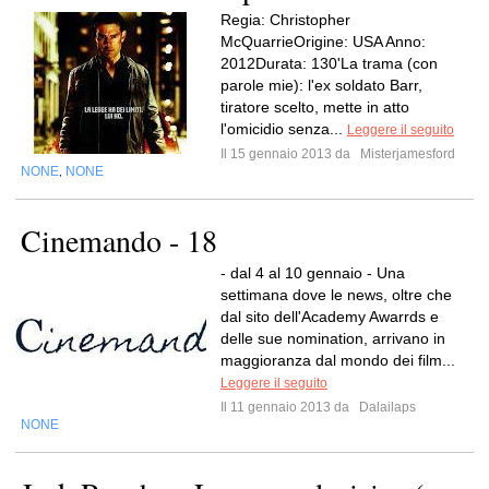
Regia: Christopher
McQuarrieOrigine: USA Anno:
2012Durata: 130'La trama (con
parole mie): l'ex soldato Barr,
tiratore scelto, mette in atto
l'omicidio senza...
Leggere il seguito
Il 15 gennaio 2013 da
Misterjamesford
NONE
NONE
,
Cinemando - 18
- dal 4 al 10 gennaio - Una
settimana dove le news, oltre che
dal sito dell'Academy Awarrds e
delle sue nomination, arrivano in
maggioranza dal mondo dei film...
Leggere il seguito
Il 11 gennaio 2013 da
Dalailaps
NONE