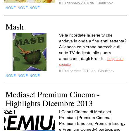
Il 13 gennaio 2014 da
Gloutchov
NONE
NONE
NONE
,
,
Mash
Ve la ricordate la serie tv che
andava in onda a fine anni settanta?
All'epoca ce n'erano parecchie di
serie TV dedicate alle guerre
americane, dagli Eroi di...
Leggere il
seguito
Il 19 dicembre 2013 da
Gloutchov
NONE
NONE
NONE
,
,
Mediaset Premium Cinema -
Highlights Dicembre 2013
I Canali Cinema di Mediaset
Premium (Premium Cinema,
Premium Emotion, Premium Energy
e Premium Comedy) partecipano