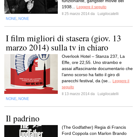
funzionante, gangster movie del
1938...
Leggere il seguito
Il 25 marzo 2014 da
Luigilocatelli
NONE
NONE
,
I film migliori di stasera (giov. 13
marzo 2014) sulla tv in chiaro
Overlook Hotel – Stanza 237, La
Effe, ore 22,55. Uno strambo e
assai affascinante documentario che
l’anno scorso ha fatto il giro di
parecchi festival, da (se...
Leggere il
seguito
Il 13 marzo 2014 da
Luigilocatelli
NONE
NONE
,
Il padrino
(The Godfather) Regia di Francis
Ford Coppola con Marlon Brando