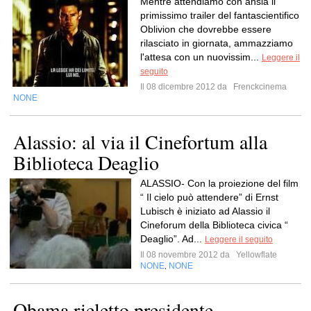
Mentre attendiamo con ansia il
primissimo trailer del fantascientifico
Oblivion che dovrebbe essere
rilasciato in giornata, ammazziamo
l'attesa con un nuovissim...
Leggere il
seguito
Il 08 dicembre 2012 da
Frenckcinema
NONE
Alassio: al via il Cinefortum alla
Biblioteca Deaglio
ALASSIO- Con la proiezione del film
“ Il cielo può attendere” di Ernst
Lubisch è iniziato ad Alassio il
Cineforum della Biblioteca civica “
Deaglio”. Ad...
Leggere il seguito
Il 08 novembre 2012 da
Yellowflate
NONE
NONE
,
Obama rieletto presidente