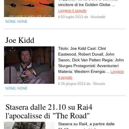
vincitore di tre Golden Globe ...
Leggere il seguito
Il 03 luglio 2013 da
Nicoladki
NONE
NONE
,
Joe Kidd
Titolo: Joe Kidd Cast: Clint
Eastwood, Robert Duvall, John
Saxon, Dick Van Patten Regia: John
Sturges Protagonisti: Avventurieri
Materia: Western Energia:...
Leggere
il seguito
Il 28 giugno 2013 da
Sbruuls
NONE
NONE
,
Stasera dalle 21.10 su Rai4
l'apocalisse di "The Road"
Stasera su Rai4, a partire dalle