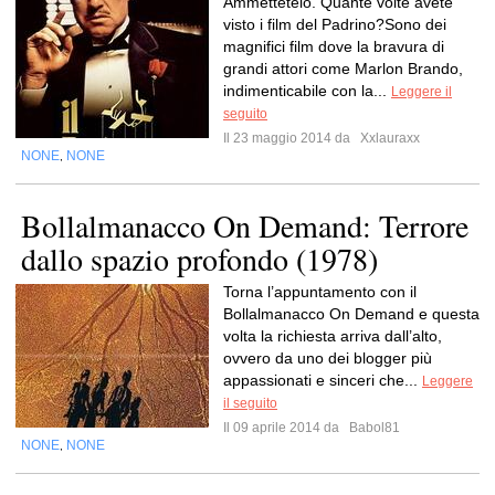
Ammettetelo. Quante volte avete
visto i film del Padrino?Sono dei
magnifici film dove la bravura di
grandi attori come Marlon Brando,
indimenticabile con la...
Leggere il
seguito
Il 23 maggio 2014 da
Xxlauraxx
NONE
NONE
,
Bollalmanacco On Demand: Terrore
dallo spazio profondo (1978)
Torna l’appuntamento con il
Bollalmanacco On Demand e questa
volta la richiesta arriva dall’alto,
ovvero da uno dei blogger più
appassionati e sinceri che...
Leggere
il seguito
Il 09 aprile 2014 da
Babol81
NONE
NONE
,