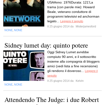
USAAnno: 1976Durata: 121'La
trama (con parole mie): Howard
Beale, veterano conduttore di
programmi televisivi ed anchorman
legato...
Leggere il seguito
Il 25 giugno 2014 da
Misterjamesford
NONE
NONE
,
Sidney lumet day: quinto potere
Oggi Sidney Lumet avrebbe
compiuto 90 anni, e il sottoscritto
insieme alla compagnia di bloggers
amici (vedi lista a fine recensione)
gli rendono il doveroso...
Leggere il
seguito
Il 25 giugno 2014 da
Kelvin
NONE
NONE
,
Attendendo The Judge: i due Robert