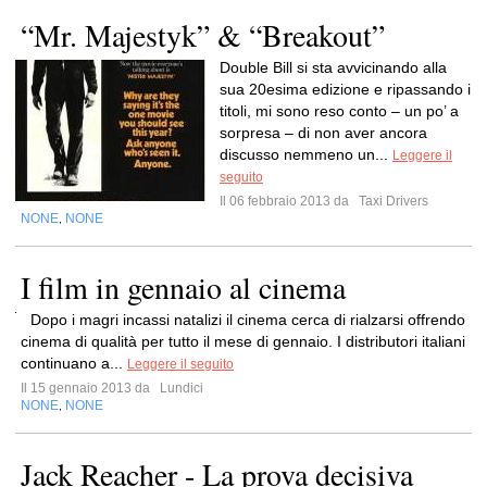
“Mr. Majestyk” & “Breakout”
Double Bill si sta avvicinando alla
sua 20esima edizione e ripassando i
titoli, mi sono reso conto – un po’ a
sorpresa – di non aver ancora
discusso nemmeno un...
Leggere il
seguito
Il 06 febbraio 2013 da
Taxi Drivers
NONE
NONE
,
I film in gennaio al cinema
Dopo i magri incassi natalizi il cinema cerca di rialzarsi offrendo
cinema di qualità per tutto il mese di gennaio. I distributori italiani
continuano a...
Leggere il seguito
Il 15 gennaio 2013 da
Lundici
NONE
NONE
,
Jack Reacher - La prova decisiva