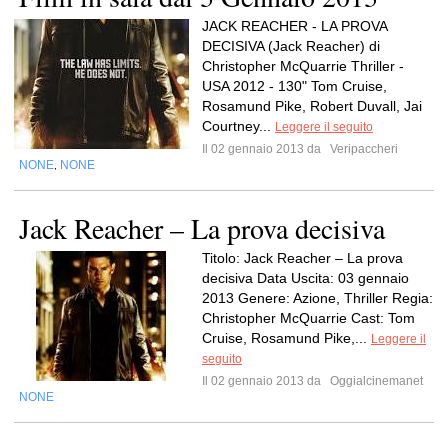
JACK REACHER - LA PROVA
DECISIVA (Jack Reacher) di
Christopher McQuarrie Thriller -
USA 2012 - 130" Tom Cruise,
Rosamund Pike, Robert Duvall, Jai
Courtney...
Leggere il seguito
Il 02 gennaio 2013 da
Veripaccheri
NONE
NONE
,
Jack Reacher – La prova decisiva
Titolo: Jack Reacher – La prova
decisiva Data Uscita: 03 gennaio
2013 Genere: Azione, Thriller Regia:
Christopher McQuarrie Cast: Tom
Cruise, Rosamund Pike,...
Leggere il
seguito
Il 02 gennaio 2013 da
Oggialcinemanet
NONE