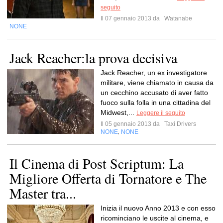
seguito
Il 07 gennaio 2013 da
Watanabe
NONE
Jack Reacher:la prova decisiva
Jack Reacher, un ex investigatore
militare, viene chiamato in causa da
un cecchino accusato di aver fatto
fuoco sulla folla in una cittadina del
Midwest,...
Leggere il seguito
Il 05 gennaio 2013 da
Taxi Drivers
NONE
NONE
,
Il Cinema di Post Scriptum: La
Migliore Offerta di Tornatore e The
Master tra...
Inizia il nuovo Anno 2013 e con esso
ricominciano le uscite al cinema, e