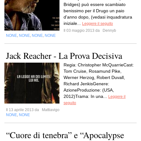
Bridges) può essere scambiato
benissimo per il Drugo un paio
d'anno dopo, (vedasi inquadratura
iniziale...
Leggere il seguito
Il 03 maggio 2013 da
Dennyb
NONE
NONE
NONE
NONE
,
,
,
Jack Reacher - La Prova Decisiva
Regia: Christopher McQuarrieCast:
Tom Cruise, Rosamund Pike,
Werner Herzog, Robert Duvall,
Richard JenkisGenere:
AzioneProduzione: (USA,
2012)Trama: In una...
Leggere il
seguito
Il 13 aprile 2013 da
Mattiavigo
NONE
NONE
,
“Cuore di tenebra” e “Apocalypse