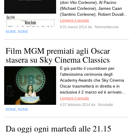
(don Vito Corleone), Al Pacino
(Michael Corleone), James Caan
(Santino Corleone), Robert Duvall...
Leggere il seguito
Il 01 marzo 2014 da
Nehovistecose
NONE
NONE
,
Film MGM premiati agli Oscar
stasera su Sky Cinema Classics
È già partito il countdown per
l’attesissima cerimonia degli
Academy Awards che Sky Cinema
Oscar trasmetterà in diretta e in
esclusiva il 2 marzo ed è arrivato...
Leggere il seguito
Il 07 febbraio 2014 da
Nicoladki
NONE
NONE
,
Da oggi ogni martedì alle 21.15