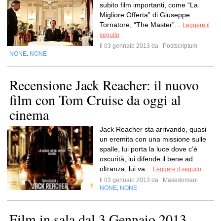
subito film importanti, come “La
Migliore Offerta” di Giuseppe
Tornatore, “The Master”...
Leggere il
seguito
Il 03 gennaio 2013 da
Postscriptum
NONE
NONE
,
Recensione Jack Reacher: il nuovo
film con Tom Cruise da oggi al
cinema
Jack Reacher sta arrivando, quasi
un eremita con una missione sulle
spalle, lui porta la luce dove c’è
oscurità, lui difende il bene ad
oltranza, lui va...
Leggere il seguito
Il 03 gennaio 2013 da
Masedomani
NONE
NONE
,
Film in sala dal 3 Gennaio 2013