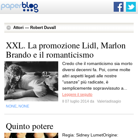
Attori — Robert Duvall
XXL. La promozione Lidl, Marlon
Brando e il romanticismo
Credo che il romanticismo sia morto
diversi decenni fa. Poi, come molte
altri aspetti legati alle nostre
“usanze” più radicate, è
semplicemente sopravvissuto a...
Leggere il seguito
Il 07 luglio 2014 da
Valeriadisagio
NONE
NONE
,
Quinto potere
Regia: Sidney LumetOrigine: