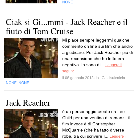
NONE
Ciak si Gi...mmi - Jack Reacher e il
fiuto di Tom Cruise
Mi piace sempre leggermi qualche
commento on line sui film che andrò
a giudicare. Per Jack Reacher più di
una recensione che ho letto era
negativa. Io sono di...
Leggere il
seguito
Il 08 gennaio 2013 da
Calcisulcalcio
NONE
NONE
,
Jack Reacher
è un personaggio creato da Lee
Child per una ventina di romanzi, il
film invece è di Christopher
McQuarrie (che ha fatto diverse
robe, tra cui scrivere I...
Leggere il