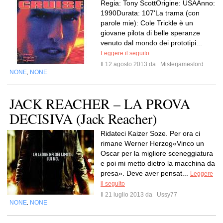
Regia: Tony ScottOrigine: USAAnno:
1990Durata: 107'La trama (con
parole mie): Cole Trickle è un
giovane pilota di belle speranze
venuto dal mondo dei prototipi...
Leggere il seguito
Il 12 agosto 2013 da
Misterjamesford
NONE
NONE
,
JACK REACHER – LA PROVA
DECISIVA (Jack Reacher)
Ridateci Kaizer Soze. Per ora ci
rimane Werner Herzog«Vinco un
Oscar per la migliore sceneggiatura
e poi mi metto dietro la macchina da
presa». Deve aver pensat...
Leggere
il seguito
Il 21 luglio 2013 da
Ussy77
NONE
NONE
,