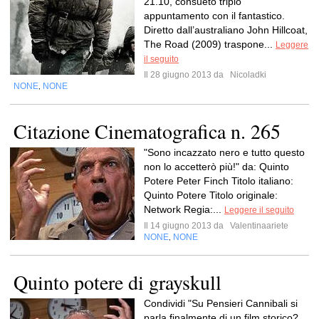
21.10, consueto triplo
appuntamento con il fantastico.
Diretto dall’australiano John Hillcoat,
The Road (2009) traspone...
Leggere
il seguito
Il 28 giugno 2013 da
Nicoladki
NONE
NONE
,
Citazione Cinematografica n. 265
"Sono incazzato nero e tutto questo
non lo accetterò più!" da: Quinto
Potere Peter Finch Titolo italiano:
Quinto Potere Titolo originale:
Network Regia:...
Leggere il seguito
Il 14 giugno 2013 da
Valentinaariete
NONE
NONE
,
Quinto potere di grayskull
Condividi "Su Pensieri Cannibali si
parla finalmente di un film storico?