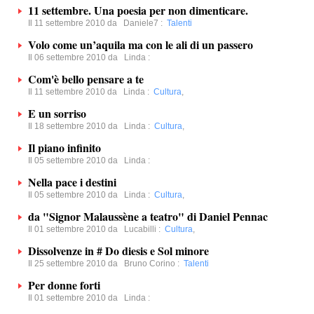
11 settembre. Una poesia per non dimenticare.
Il 11 settembre 2010 da
Daniele7
:
Talenti
Volo come un’aquila ma con le ali di un passero
Il 06 settembre 2010 da
Linda
:
Com'è bello pensare a te
Il 11 settembre 2010 da
Linda
:
Cultura
,
E un sorriso
Il 18 settembre 2010 da
Linda
:
Cultura
,
Il piano infinito
Il 05 settembre 2010 da
Linda
:
Nella pace i destini
Il 05 settembre 2010 da
Linda
:
Cultura
,
da "Signor Malaussène a teatro" di Daniel Pennac
Il 01 settembre 2010 da
Lucabilli
:
Cultura
,
Dissolvenze in # Do diesis e Sol minore
Il 25 settembre 2010 da
Bruno Corino
:
Talenti
Per donne forti
Il 01 settembre 2010 da
Linda
: