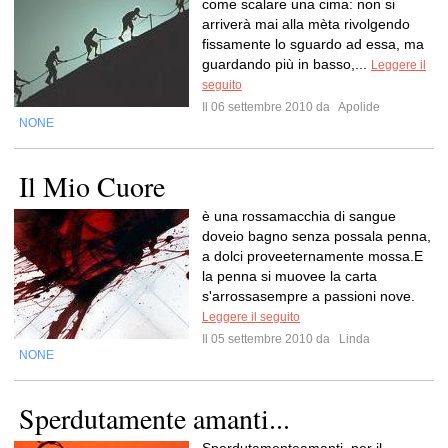
come scalare una cima: non si
arriverà mai alla mèta rivolgendo
fissamente lo sguardo ad essa, ma
guardando più in basso,...
Leggere il
seguito
Il 06 settembre 2010 da
Apolide
NONE
Il Mio Cuore
è una rossamacchia di sangue
doveio bagno senza possala penna,
a dolci proveeternamente mossa.E
la penna si muovee la carta
s'arrossasempre a passioni nove.
Leggere il seguito
Il 05 settembre 2010 da
Linda
NONE
Sperdutamente amanti...