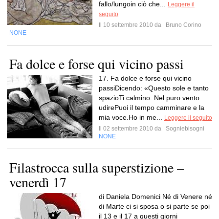
fallo/lungoin ciò che...
Leggere il
seguito
Il 10 settembre 2010 da
Bruno Corino
NONE
Fa dolce e forse qui vicino passi
17. Fa dolce e forse qui vicino
passiDicendo: «Questo sole e tanto
spazioTi calmino. Nel puro vento
udirePuoi il tempo camminare e la
mia voce.Ho in me...
Leggere il seguito
Il 02 settembre 2010 da
Sogniebisogni
NONE
Filastrocca sulla superstizione –
venerdì 17
di Daniela Domenici Né di Venere né
di Marte ci si sposa o si parte se poi
il 13 e il 17 a questi giorni