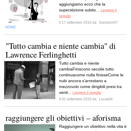
aggiungiamo ecco che la
superstizione subito...
Leggere il
seguito
Il 17 settembre 2010 da
Danidom57
NONE
"Tutto cambia e niente cambia" di
Lawrence Ferlinghetti
Tutto cambia e niente
cambiaFiniscono secolie tutto
continuacome nulla finisseCome le
nubi ancora s’arrestano a
mezzovolo come dirigibili presi tra
venti...
Leggere il seguito
Il 02 settembre 2010 da
Lucabilli
raggiungere gli obiettivi – aforisma
Raggiungere un obiettivo nella vita è