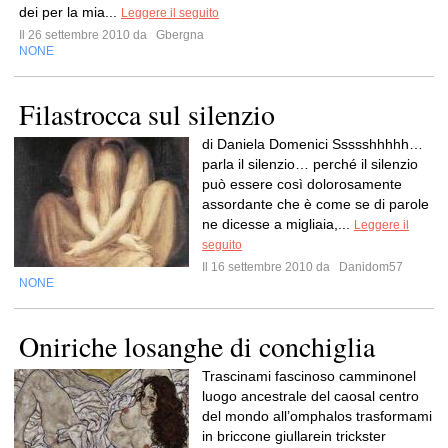
dei per la mia...
Leggere il seguito
Il 26 settembre 2010 da
Gbergna
NONE
Filastrocca sul silenzio
di Daniela Domenici Ssssshhhhh…
parla il silenzio… perché il silenzio
può essere così dolorosamente
assordante che è come se di parole
ne dicesse a migliaia,...
Leggere il
seguito
Il 16 settembre 2010 da
Danidom57
NONE
Oniriche losanghe di conchiglia
Trascinami fascinoso camminonel
luogo ancestrale del caosal centro
del mondo all’omphalos trasformami
in briccone giullarein trickster