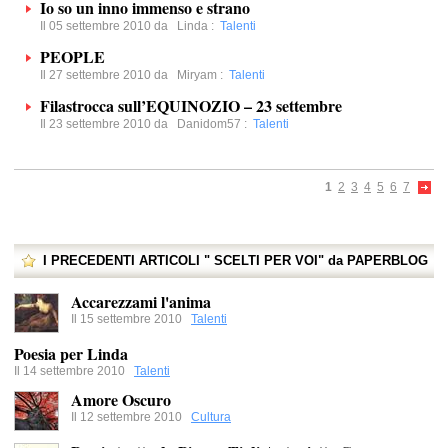
Io so un inno immenso e strano
Il 05 settembre 2010 da
Linda
:
Talenti
PEOPLE
Il 27 settembre 2010 da
Miryam
:
Talenti
Filastrocca sull’EQUINOZIO – 23 settembre
Il 23 settembre 2010 da
Danidom57
:
Talenti
1
2
3
4
5
6
7
I PRECEDENTI ARTICOLI " SCELTI PER VOI" da PAPERBLOG
Accarezzami l'anima
Il 15 settembre 2010
Talenti
Poesia per Linda
Il 14 settembre 2010
Talenti
Amore Oscuro
Il 12 settembre 2010
Cultura