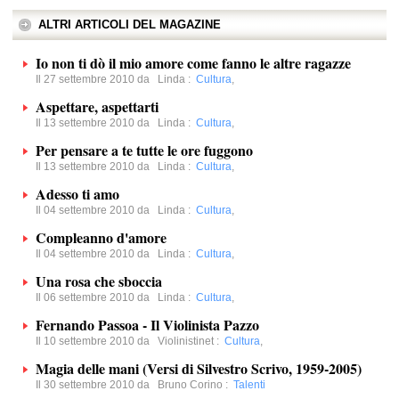
ALTRI ARTICOLI DEL MAGAZINE
Io non ti dò il mio amore come fanno le altre ragazze
Il 27 settembre 2010 da
Linda
:
Cultura
,
Aspettare, aspettarti
Il 13 settembre 2010 da
Linda
:
Cultura
,
Per pensare a te tutte le ore fuggono
Il 13 settembre 2010 da
Linda
:
Cultura
,
Adesso ti amo
Il 04 settembre 2010 da
Linda
:
Cultura
,
Compleanno d'amore
Il 04 settembre 2010 da
Linda
:
Cultura
,
Una rosa che sboccia
Il 06 settembre 2010 da
Linda
:
Cultura
,
Fernando Passoa - Il Violinista Pazzo
Il 10 settembre 2010 da
Violinistinet
:
Cultura
,
Magia delle mani (Versi di Silvestro Scrivo, 1959-2005)
Il 30 settembre 2010 da
Bruno Corino
:
Talenti