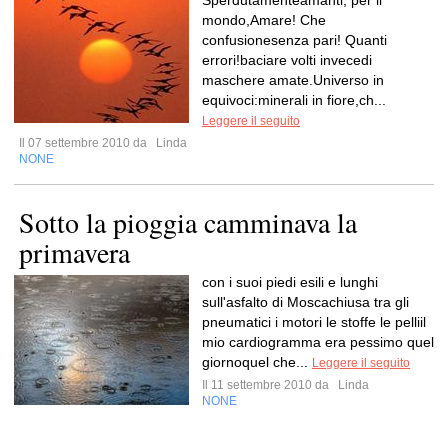
Sperdutamenteamanti, per il
mondo,Amare! Che
confusionesenza pari! Quanti
errori!baciare volti invecedi
maschere amate.Universo in
equivoci:minerali in fiore,ch...
Leggere il seguito
Il 07 settembre 2010 da
Linda
NONE
Sotto la pioggia camminava la
primavera
con i suoi piedi esili e lunghi
sull'asfalto di Moscachiusa tra gli
pneumatici i motori le stoffe le pelliil
mio cardiogramma era pessimo quel
giornoquel che...
Leggere il seguito
Il 11 settembre 2010 da
Linda
NONE