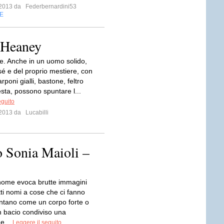
o 2013 da
Federbernardini53
E
 Heaney
re. Anche in un uomo solido,
 sé e del proprio mestiere, con
arponi gialli, bastone, feltro
testa, possono spuntare l...
eguito
o 2013 da
Lucabilli
o Sonia Maioli –
nome evoca brutte immagini
ti nomi a cose che ci fanno
entano come un corpo forte o
 bacio condiviso una
e...
Leggere il seguito