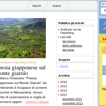
Giochi
Autori
Pubblica gli articoli
Scelti per voi da
Paperblog
I più letti
L
del giorno
della settimana
L'
del mese
GI
Scoprire
Selezioni Paperblog Poesie
oesia giapponese sul
Talenti
onte giarolo
Archivio
 Marco Grassano “Poesia
2016
apponese sul Monte Giarolo” da
2015
ntierando.it Incapace di scrivere
Agi
2014
cunché in Alessandria, ritrovo
2013
rito di osservazione e voglia di
dicembre 2013
scrivere appen...
Leggere il seguito
novembre 2013