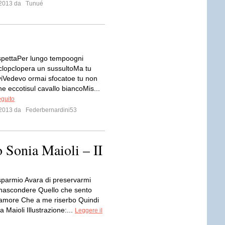
o 2013 da
Tunué
spettaPer lungo tempoogni
i clopclopera un sussultoMa tu
viVedevo ormai sfocatoe tu non
ine eccotisul cavallo biancoMis...
eguito
o 2013 da
Federbernardini53
o Sonia Maioli – II
isparmio Avara di preservarmi
nascondere Quello che sento
’amore Che a me riserbo Quindi
 Maioli Illustrazione:...
Leggere il