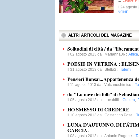
...
Leggere i
Il 24 agost
NONE
ALTRI ARTICOLI DEL MAGAZINE
Solitudini di città / da "liberamen
Il 02 agosto 2013 da
Marianna06
:
Africa
POESIE IN VETRINA : ELISE
Il 31 agosto 2013 da
Stella2
:
Talenti
Pensieri Bonsai...Appartenenza de
Il 11 agosto 2013 da
Vulcanochimico
:
Ta
da "La nave dei folli" di Sebastia
Il 05 agosto 2013 da
Lucabilli
:
Cultura
,
HO SMESSO DI CREDERE.
Il 10 agosto 2013 da
Costantino Posa
:
T
LUNA D’AUTUNNO, DI FÁTI
GARCÍA.
Il 08 agosto 2013 da
Antonio Ragone
:
Ta