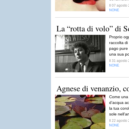
Il 07 agost
NONE
La “rotta di volo” di
Proprio ogg
raccolta di
pago pure 
una sua p
Il 31 agost
NONE
Agnese di venanzio, c
Come una n
d’acqua ac
la tua corol
sole nell’a
Il 22 agost
NONE