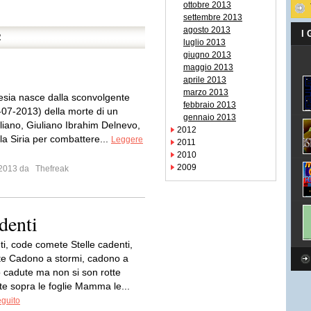
ottobre 2013
settembre 2013
agosto 2013
I
R
luglio 2013
giugno 2013
maggio 2013
aprile 2013
marzo 2013
sia nasce dalla sconvolgente
febbraio 2013
8-07-2013) della morte di un
gennaio 2013
aliano, Giuliano Ibrahim Delnevo,
2012
 la Siria per combattere...
Leggere
2011
2010
2009
o 2013 da
Thefreak
adenti
ti, code comete Stelle cadenti,
e Cadono a stormi, cadono a
o cadute ma non si son rotte
e sopra le foglie Mamma le...
eguito