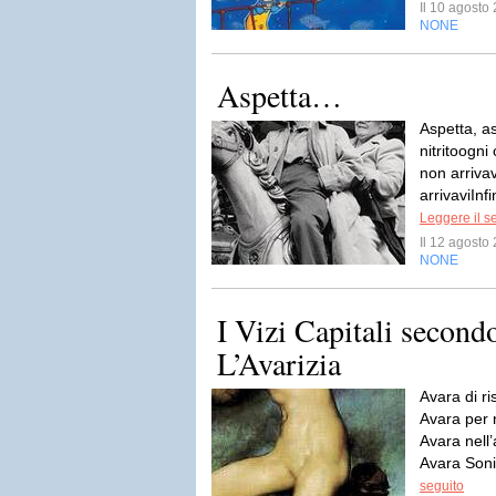
Il 10 agost
NONE
Aspetta…
Aspetta, a
nitritoogn
non arriva
arrivaviInf
Leggere il s
Il 12 agost
NONE
I Vizi Capitali second
L’Avarizia
Avara di r
Avara per 
Avara nell
Avara Sonia
seguito