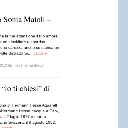
o Sonia Maioli –
 ha la tua attenzione il tuo amore
 non invidiare un sorriso
una carezza anche se stanca un
olte distratto Sì,...
Leggere il
o 2013 da
Federbernardini53
io ti chiesi” di
ona di Hermann Hesse Aquarell
3Hermann Hesse nacque a Calw,
 il 2 luglio 1877 e morì a
, in Svizzera, il 9 agosto 1962.