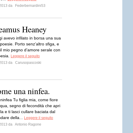
o 2013 da
Federbernardini53
 Seamus Heaney
i avevo infilato in borsa una sua
 poesie. Porto senz’altro sfiga, e
il mio pegno d’amore serale con
oesia.
Leggere il seguito
o 2013 da
Carusopascoski
ome una ninfea.
infea Tu figlia mia, come fiore
qua, segno di fecondità che apri
la e ti lasci cullare baciata dal
ndare della...
Leggere il seguito
o 2013 da
Antonio Ragone