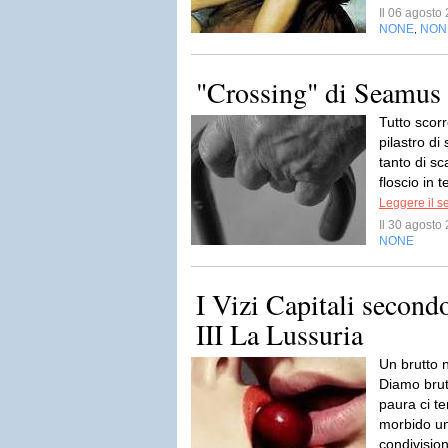
Il 06 agost
NONE
NON
,
"Crossing" di Seamus
Tutto scor
pilastro di
tanto di sc
floscio in 
Leggere il s
Il 30 agost
NONE
I Vizi Capitali second
III La Lussuria
Un brutto 
Diamo brut
paura ci t
morbido un
condivision