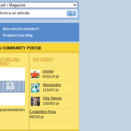
Non ancora membro?
Proponi il tuo blog
A COMMUNITY POESIE
AUTORE DEL
TOP UTENTI
ORNO
rimmel
615214 pt
Alessandra
115437 pt
Villa Telesio
100363 pt
psyinthekitchen
Costantino Posa
98230 pt