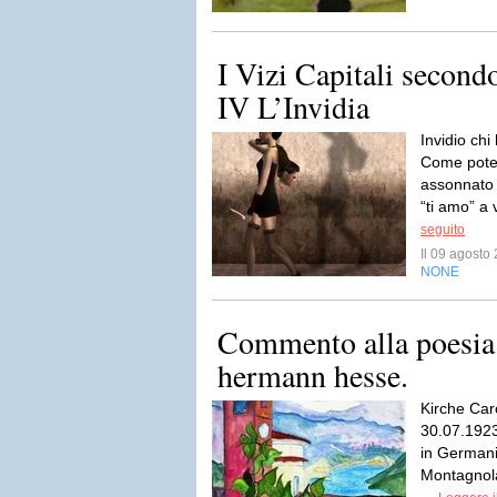
I Vizi Capitali second
IV L’Invidia
Invidio chi
Come poter
assonnato 
“ti amo” a v
seguito
Il 09 agost
NONE
Commento alla poesia “
hermann hesse.
Kirche Car
30.07.192
in Germania
Montagnola