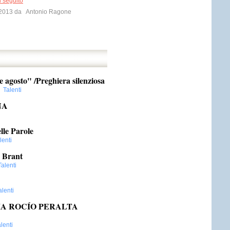
l seguito
o 2013 da
Antonio Ragone
te agosto" /Preghiera silenziosa
,
Talenti
NA
lle Parole
lenti
n Brant
Talenti
alenti
MA ROCÍO PERALTA
lenti