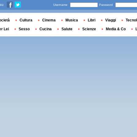
 su
Username
Password
ocietà
Cultura
Cinema
Musica
Libri
Viaggi
Tecnol
er Lei
Sesso
Cucina
Salute
Scienze
Media & Co