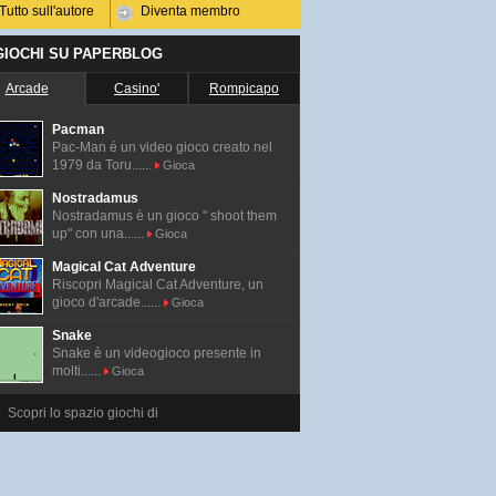
Tutto sull'autore
Diventa membro
 GIOCHI SU PAPERBLOG
Arcade
Casino'
Rompicapo
Pacman
Pac-Man é un video gioco creato nel
1979 da Toru......
Gioca
Nostradamus
Nostradamus è un gioco " shoot them
up" con una......
Gioca
Magical Cat Adventure
Riscopri Magical Cat Adventure, un
gioco d'arcade......
Gioca
Snake
Snake è un videogioco presente in
molti......
Gioca
Scopri lo spazio giochi di