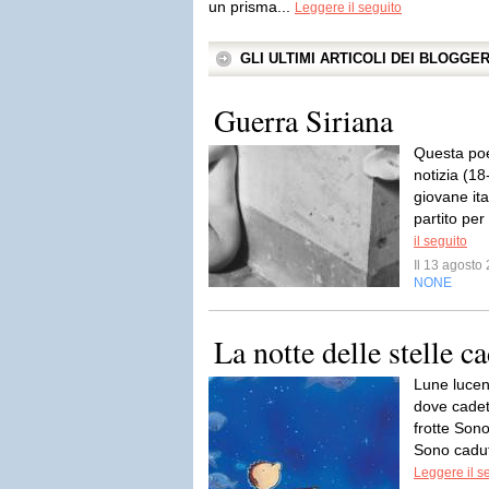
un prisma...
Leggere il seguito
GLI ULTIMI ARTICOLI DEI BLOGGE
Guerra Siriana
Questa poe
notizia (1
giovane it
partito per
il seguito
Il 13 agost
NONE
La notte delle stelle c
Lune lucen
dove cadet
frotte Son
Sono cadut
Leggere il s