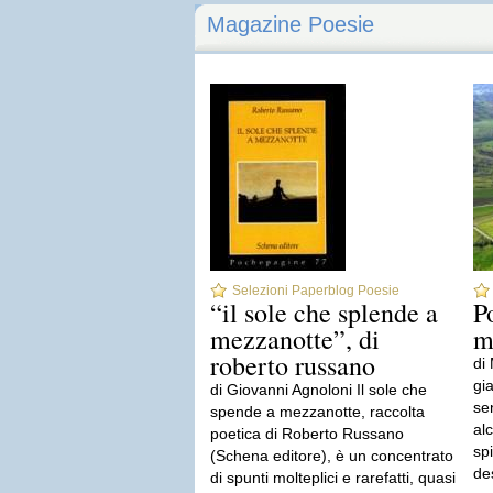
Magazine Poesie
Selezioni Paperblog Poesie
“il sole che splende a
P
mezzanotte”, di
m
roberto russano
di
gi
di Giovanni Agnoloni Il sole che
se
spende a mezzanotte, raccolta
al
poetica di Roberto Russano
spi
(Schena editore), è un concentrato
de
di spunti molteplici e rarefatti, quasi