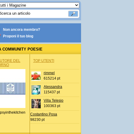
Non ancora membro?
Proponi il tuo blog
A COMMUNITY POESIE
AUTORE DEL
TOP UTENTI
ORNO
rimmel
615214 pt
Alessandra
115437 pt
Villa Telesio
100363 pt
psyinthekitchen
Costantino Posa
98230 pt