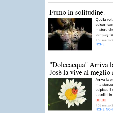
Fumo in solitudine.
Quella volt
soloarrivan
mistero che
compagnia:
Il 08 marzo
NONE
"Dolceacqua" Arriva la
Josè la vive al meglio
Arriva la p
mia stanza,
colpisce il
uccellini i
seguito
Il 03 marzo
NONE
NON
,