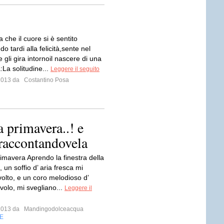
a che il cuore si è sentito
do tardi alla felicità,sente nel
 gli gira intornoil nascere di una
La solitudine...
Leggere il seguito
 2013 da
Costantino Posa
 primavera..! e
 raccontandovela
rimavera Aprendo la finestra della
 un soffio d’ aria fresca mi
 volto, e un coro melodioso d’
n volo, mi svegliano...
Leggere il
 2013 da
Mandingodolceacqua
E