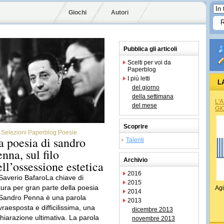
Giochi
Autori
Pubblica gli articoli
Scelti per voi da
Paperblog
I più letti
L
del giorno
della settimana
L'
del mese
GI
Scoprire
Selezioni Paperblog Poesie
a poesia di sandro
Talenti
enna, sul filo
Archivio
ell’ossessione estetica
2016
 Saverio BafaroLa chiave di
2015
ttura per gran parte della poesia
Agi
2014
 Sandro Penna è una parola
2013
vraesposta e difficilissima, una
dicembre 2013
chiarazione ultimativa. La parola
novembre 2013