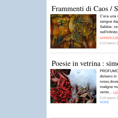
Frammenti di Caos / S
C’era una 
sangue dap
Sabbia- ce
nell’Infinit
Leggere il s
Il 13 marzo
Poesie in vetrina : sim
PROFUMO 
divisero i
rosso,dove 
maligne ma
vento...
Leg
Il 19 marzo
NONE