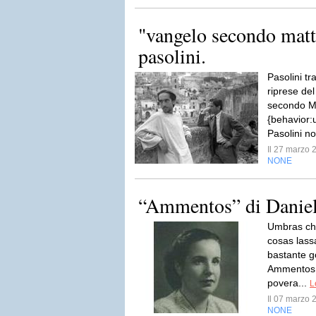
"vangelo secondo matt
pasolini.
Pasolini tr
riprese de
secondo Ma
{behavior:u
Pasolini no
Il 27 marzo
NONE
“Ammentos” di Danie
Umbras ch
cosas lass
bastante g
Ammentos 
povera...
L
Il 07 marzo
NONE