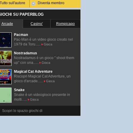
Tutto sull'autore
Diventa membro
 GIOCHI SU PAPERBLOG
Arcade
Casino'
Rompicapo
Pacman
Pac-Man é un video gioco creato nel
1979 da Toru......
Gioca
Nostradamus
Nostradamus è un gioco " shoot them
up" con una......
Gioca
Magical Cat Adventure
Riscopri Magical Cat Adventure, un
gioco d'arcade......
Gioca
Snake
Snake è un videogioco presente in
molti......
Gioca
Scopri lo spazio giochi di