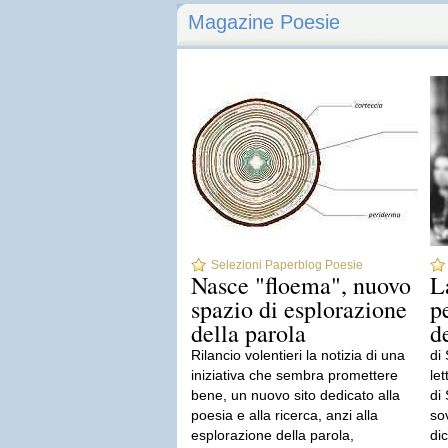
Magazine Poesie
Selezioni Paperblog Poesie
Nasce "floema", nuovo
L
spazio di esplorazione
p
della parola
d
Rilancio volentieri la notizia di una
di
iniziativa che sembra promettere
le
bene, un nuovo sito dedicato alla
di
poesia e alla ricerca, anzi alla
so
esplorazione della parola,
di