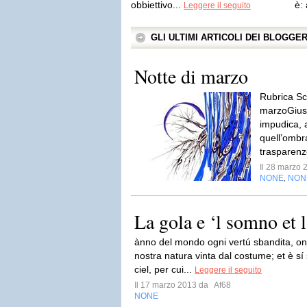
obbiettivo...
è:
Leggere il seguito
GLI ULTIMI ARTICOLI DEI BLOGGE
Notte di marzo
Rubrica Sc
marzoGius
impudica, 
quell’ombr
trasparenze
Il 28 marzo
NONE
NON
,
La gola e ‘l somno et 
ànno del mondo ogni vertú sbandita, on
nostra natura vinta dal costume; et è s
ciel, per cui...
Leggere il seguito
Il 17 marzo 2013 da
Af68
NONE