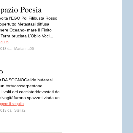
pazio Poesia
volta l’EGO Poi Filibusta Rosso
pertutto Metastasi diffusa
nere Oceano- mare Il Finito
o Terra bruciata L’Oblio Voci...
eguito
 2013 da
Marianna06
o
DA SOGNOGelide buferesi
n un tortuososerpentone
i volti dei cacciatoridevastati da
lvagitàfurono spazzati viada un
gere il seguito
 2013 da
Stella2