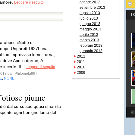
 amore.
ottobre 2013
Leggere il seguito
settembre 2013
agosto 2013
I
R
luglio 2013
giugno 2013
maggio 2013
aprile 2013
marzo 2013
arabocchiNotte di
febbraio 2013
eppe Ungaretti1927Luna
gennaio 2013
al tuo improvviso lume Torna,
2012
a dove Apollo dorme, A
2011
 incerte. Il...
Leggere il seguito
2010
2009
 2013 da
Philomela997
E
NONE
,
l’otiose piume
d’è dal corso suo quasi smarrita
í spento ogni benigno lume del