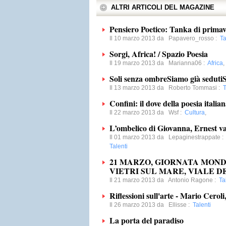
ALTRI ARTICOLI DEL MAGAZINE
Pensiero Poetico: Tanka di prima
Il 10 marzo 2013 da
Papavero_rosso
:
Ta
Sorgi, Africa! / Spazio Poesia
Il 19 marzo 2013 da
Marianna06
:
Africa
Soli senza ombreSiamo già sedutiS
Il 13 marzo 2013 da
Roberto Tommasi
:
T
Confini: il dove della poesia itali
Il 22 marzo 2013 da
Wsf
:
Cultura
,
L’ombelico di Giovanna, Ernest v
Il 01 marzo 2013 da
Lepaginestrappate
Talenti
21 MARZO, GIORNATA MOND
VIETRI SUL MARE, VIALE DE
Il 21 marzo 2013 da
Antonio Ragone
:
Ta
Riflessioni sull'arte - Mario Ceroli,
Il 26 marzo 2013 da
Ellisse
:
Talenti
La porta del paradiso