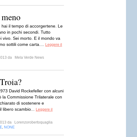
e meno
 hai il tempo di accorgertene. Le
ano in pochi secondi. Tutto
i vivo. Sei morto. E il mondo va
mo sottili come carta....
Leggere il
 2013 da
Mela Verde News
 Troia?
 1973 David Rockefeller con alcuni
ò la Commissione Trilaterale con
chiarato di sostenere e
il libero scambio...
Leggere il
 2013 da
Lorenzorobertoquaglia
E
NONE
,