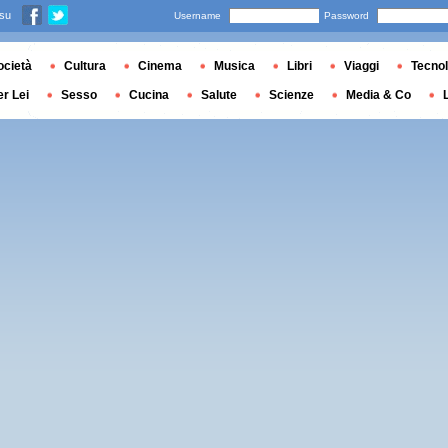
 su
Username
Password
ocietà
Cultura
Cinema
Musica
Libri
Viaggi
Tecnol
er Lei
Sesso
Cucina
Salute
Scienze
Media & Co