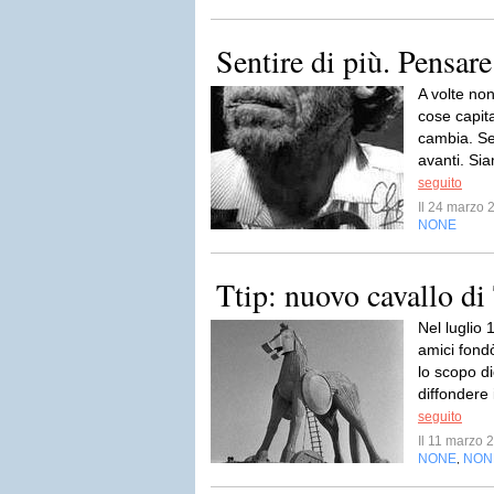
Sentire di più. Pensar
A volte non
cose capit
cambia. Se
avanti. Sia
seguito
Il 24 marzo
NONE
Ttip: nuovo cavallo di
Nel luglio
amici fond
lo scopo di
diffondere 
seguito
Il 11 marzo
NONE
NON
,