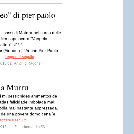
eo" di pier paolo
a i sassi di Matera nel corso delle
l film capolavoro “Vangelo
tteo” st1\:*
rl(#ieooui) } “Anche Pier Paolo
...
Leggere il seguito
 2013 da
Antonio Ragone
la Murru
i mi pessichides ammentos de
adas felicidade imbolada mai
odia mai bastante apprezzada.
de una povera domo cena ‘e
eggere il seguito
 2013 da
Federbernardini53