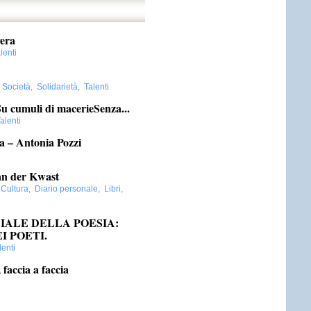
vera
lenti
,
Società
,
Solidarietà
,
Talenti
u cumuli di macerieSenza...
alenti
ana – Antonia Pozzi
an der Kwast
:
Cultura
,
Diario personale
,
Libri
,
IALE DELLA POESIA:
I POETI.
lenti
 faccia a faccia