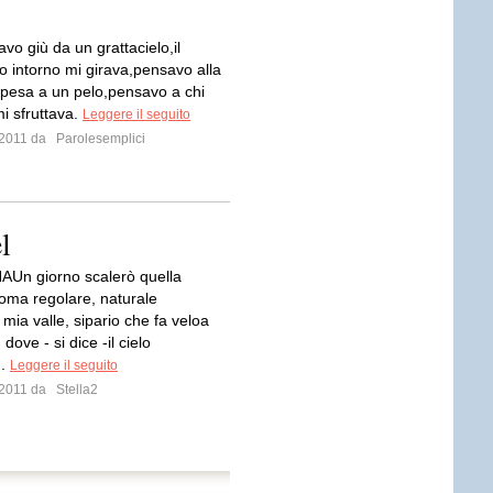
vo giù da un grattacielo,il
o intorno mi girava,pensavo alla
ppesa a un pelo,pensavo a chi
i sfruttava.
Leggere il seguito
o 2011 da
Parolesemplici
l
Un giorno scalerò quella
goma regolare, naturale
 mia valle, sipario che fa veloa
dove - si dice -il cielo
..
Leggere il seguito
o 2011 da
Stella2