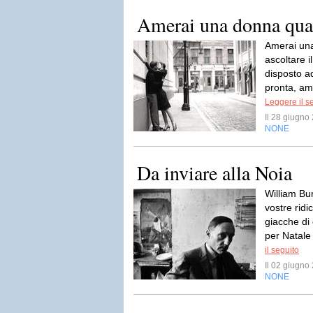
Amerai una donna q
Amerai una
ascoltare i
disposto a
pronta, am
Leggere il s
Il 28 giugn
NONE
Da inviare alla Noia
William Bu
vostre ridi
giacche di
per Natale 
il seguito
Il 02 giugn
NONE