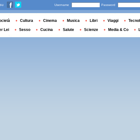
 su
Username
Password
ocietà
Cultura
Cinema
Musica
Libri
Viaggi
Tecnol
er Lei
Sesso
Cucina
Salute
Scienze
Media & Co