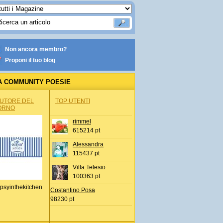
Non ancora membro?
Proponi il tuo blog
A COMMUNITY POESIE
AUTORE DEL
TOP UTENTI
ORNO
rimmel
615214 pt
Alessandra
115437 pt
Villa Telesio
100363 pt
psyinthekitchen
Costantino Posa
98230 pt