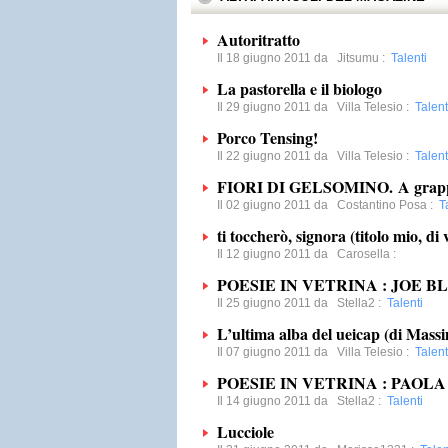
Autoritratto
Il 18 giugno 2011 da
Jitsumu
:
Talenti
La pastorella e il biologo
Il 29 giugno 2011 da
Villa Telesio
:
Talent
Porco Tensing!
Il 22 giugno 2011 da
Villa Telesio
:
Talent
FIORI DI GELSOMINO. A grappoli,
Il 02 giugno 2011 da
Costantino Posa
:
T
ti toccherò, signora (titolo mio, di
Il 12 giugno 2011 da
Carosella
:
POESIE IN VETRINA : JOE B
Il 25 giugno 2011 da
Stella2
:
Talenti
L’ultima alba del ueicap (di Massi
Il 07 giugno 2011 da
Villa Telesio
:
Talent
POESIE IN VETRINA : PAOLA
Il 14 giugno 2011 da
Stella2
:
Talenti
Lucciole