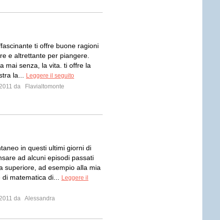
ffascinante ti offre buone ragioni
re e altrettante per piangere.
a mai senza, la vita. ti offre la
stra la...
Leggere il seguito
o 2011 da
Flavialtomonte
aneo in questi ultimi giorni di
nsare ad alcuni episodi passati
la superiore, ad esempio alla mia
 di matematica di...
Leggere il
o 2011 da
Alessandra