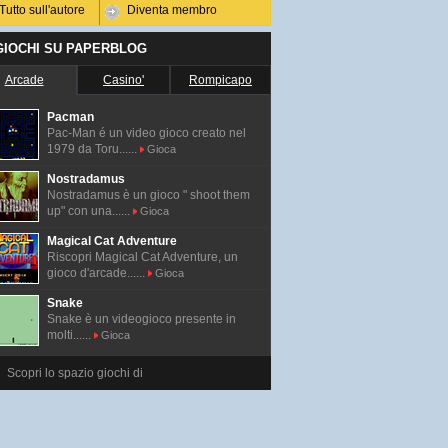
Tutto sull'autore
Diventa membro
 GIOCHI SU PAPERBLOG
Arcade
Casino'
Rompicapo
Pacman
Pac-Man é un video gioco creato nel
1979 da Toru......
Gioca
Nostradamus
Nostradamus è un gioco " shoot them
up" con una......
Gioca
Magical Cat Adventure
Riscopri Magical Cat Adventure, un
gioco d'arcade......
Gioca
Snake
Snake è un videogioco presente in
molti......
Gioca
Scopri lo spazio giochi di