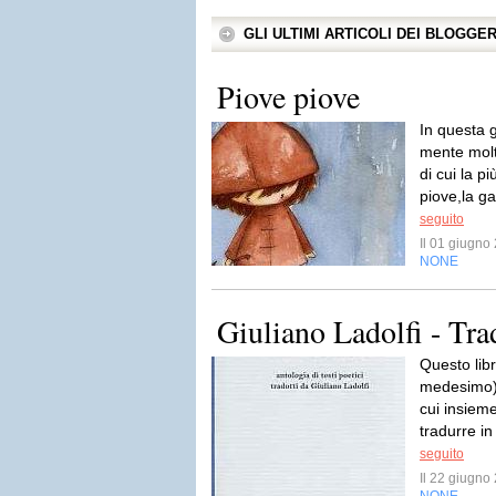
GLI ULTIMI ARTICOLI DEI BLOGGE
Piove piove
In questa 
mente molt
di cui la p
piove,la ga
seguito
Il 01 giugn
NONE
Giuliano Ladolfi - Tra
Questo libr
medesimo) 
cui insiem
tradurre i
seguito
Il 22 giugn