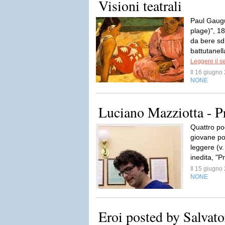
Visioni teatrali
Paul Gaugu
plage)", 1
da bere sd
battutanell
Leggere il s
Il 16 giugn
NONE
Luciano Mazziotta - Pr
Quattro po
giovane po
leggere (v.
inedita, "P
Il 15 giugn
NONE
Eroi posted by Salva