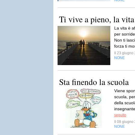
NONE
Ti vive a pieno, la vita
La vita è a
per sorride
Non ti lasci
forza ti mo
Il 23 giugn
NONE
Sta finendo la scuola
Viene spont
scuola, pe
della scuo
insegnante
seguito
Il 08 giugn
NONE