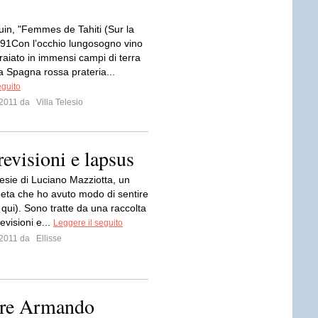
in, "Femmes de Tahiti (Sur la
891Con l’occhio lungosogno vino
raiato in immensi campi di terra
a Spagna rossa prateria...
eguito
o 2011 da
Villa Telesio
evisioni e lapsus
esie di Luciano Mazziotta, un
eta che ho avuto modo di sentire
 qui). Sono tratte da una raccolta
revisioni e...
Leggere il seguito
o 2011 da
Ellisse
tore Armando