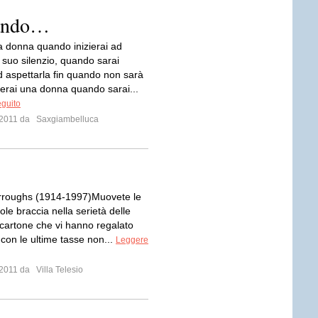
uando…
 donna quando inizierai ad
l suo silenzio, quando sarai
d aspettarla fin quando non sarà
erai una donna quando sarai...
eguito
o 2011 da
Saxgiambelluca
rroughs (1914-1997)Muovete le
cole braccia nella serietà delle
 cartone che vi hanno regalato
con le ultime tasse non...
Leggere
o 2011 da
Villa Telesio