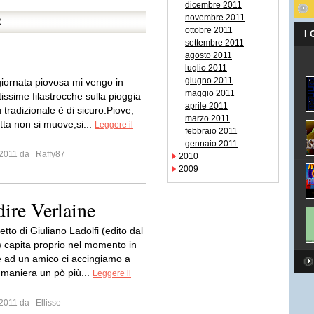
dicembre 2011
novembre 2011
R
ottobre 2011
I
settembre 2011
agosto 2011
luglio 2011
giugno 2011
giornata piovosa mi vengo in
maggio 2011
issime filastrocche sulla pioggia
aprile 2011
iù tradizionale è di sicuro:Piove,
marzo 2011
tta non si muove,si...
Leggere il
febbraio 2011
gennaio 2011
o 2011 da
Raffy87
2010
2009
dire Verlaine
etto di Giuliano Ladolfi (edito dal
capita proprio nel momento in
e ad un amico ci accingiamo a
n maniera un pò più...
Leggere il
o 2011 da
Ellisse