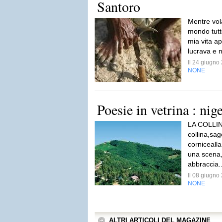
Santoro
Mentre vola
mondo tutt
mia vita a
lucrava e m
Il 24 giugn
NONE
Poesie in vetrina : nige
LA COLLINA
collina,sa
cornicealla
una scena, 
abbraccia.
Il 08 giugn
NONE
ALTRI ARTICOLI DEL MAGAZINE