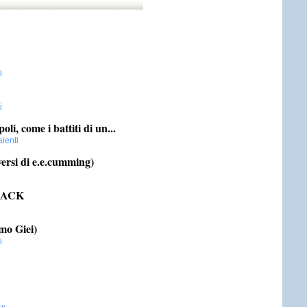
i
i
 come i battiti di un...
alenti
 versi di e.e.cumming)
LACK
mo Giei)
i