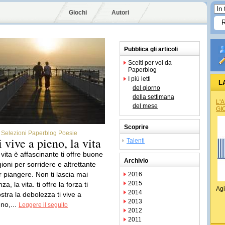
Giochi
Autori
Pubblica gli articoli
Scelti per voi da
Paperblog
I più letti
L
del giorno
della settimana
L'
del mese
GI
Scoprire
Selezioni Paperblog Poesie
i vive a pieno, la vita
Talenti
 vita è affascinante ti offre buone
Archivio
ioni per sorridere e altrettante
r piangere. Non ti lascia mai
2016
2015
za, la vita. ti offre la forza ti
Agi
2014
stra la debolezza ti vive a
2013
eno,...
Leggere il seguito
2012
2011