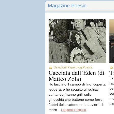
Magazine Poesie
Selezioni Paperblog Poesie
Cacciata dall’Eden (di
T
Matteo Zola)
La
rag
Ho lasciato il campo di lino, coperta
pe
leggera, e ho seguito gli schiavi
sen
cantando, hanno grilli sulle
mo
ginocchia che battono come ferro
pi
fabbri delle catene, e tu dov’eri - il
mare...
Leggere il seguito