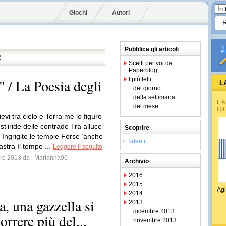
Giochi
Autori
Pubblica gli articoli
R
Scelti per voi da
Paperblog
I più letti
" / La Poesia degli
L
del giorno
della settimana
L'
del mese
GI
evi tra cielo e Terra me lo figuro
t’iride delle contrade Tra alluce
Scoprire
 Ingrigite le tempie Forse ’anche
Talenti
astra Il tempo ...
Leggere il seguito
mbre 2013 da
Marianna06
Archivio
2016
2015
Agi
2014
a, una gazzella si
2013
dicembre 2013
orrere più del...
novembre 2013