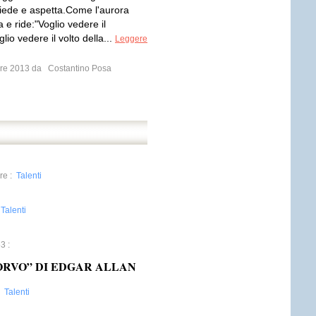
hiede e aspetta.Come l'aurora
 e ride:"Voglio vedere il
lio vedere il volto della...
Leggere
mbre 2013 da
Costantino Posa
re
:
Talenti
:
Talenti
53
:
ORVO” DI EDGAR ALLAN
:
Talenti