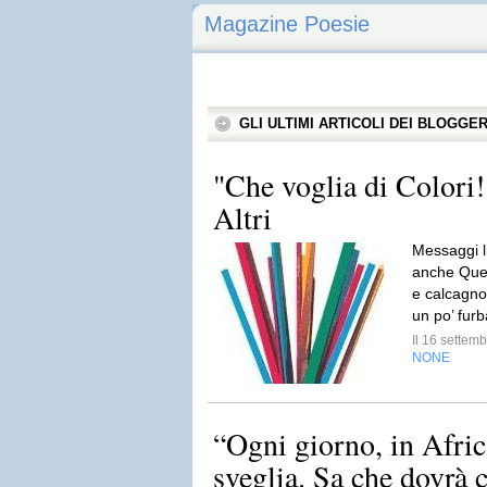
Magazine Poesie
GLI ULTIMI ARTICOLI DEI BLOGGE
"Che voglia di Colori!
Altri
Messaggi li
anche Ques
e calcagno
un po’ furb
Il 16 sette
NONE
“Ogni giorno, in Afric
sveglia. Sa che dovrà c