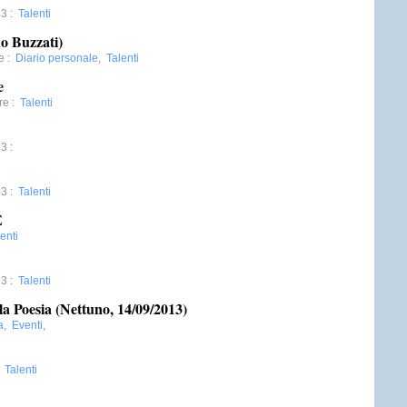
53
:
Talenti
no Buzzati)
e
:
Diario personale
,
Talenti
e
re
:
Talenti
53
:
53
:
Talenti
E
enti
53
:
Talenti
la Poesia (Nettuno, 14/09/2013)
a
,
Eventi
,
:
Talenti