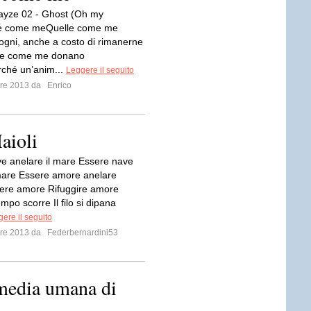
ayze 02 - Ghost (Oh my
le come meQuelle come me
ogni, anche a costo di rimanerne
lle come me donano
rché un’anim...
Leggere il seguito
mbre 2013 da
Enrico
aioli
e anelare il mare Essere nave
mare Essere amore anelare
ere amore Rifuggire amore
tempo scorre Il filo si dipana
ere il seguito
mbre 2013 da
Federbernardini53
edia umana di