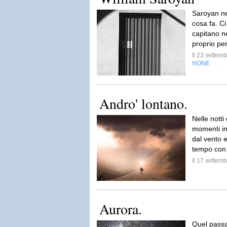
Saroyan n
cosa fa. Ci
capitano ne
proprio pe
Il 23 sette
NONE
Andro' lontano.
Nelle notti
momenti ing
dal vento e
tempo con i
Il 17 sette
Aurora.
Quel passag