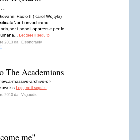
..
iovanni Paolo II (Karol Wojtyla)
silicataNoi Ti invochiamo
Maria,per i popoli oppressie per le
l'umana...
Leggere il seguito
mbre 2013 da
Eleonoraely
E
To The Academians
view.a-massive-archive-of-
ukowskis
Leggere il seguito
mbre 2013 da
Vsgaudio
e come me"