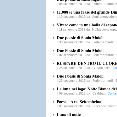
Il 06 settembre 2013 da
Federbernardini
11.088 (e una frase del grande Di
Il 19 settembre 2013 da
Aquilanonvedent
Vivere come in una bolla di sapon
Il 11 settembre 2013 da
Nullaecomeappa
Due poesie di Sonia Maioli
Il 30 settembre 2013 da
Federbernardini
Due Poesie di Sonia Maioli
Il 02 settembre 2013 da
Federbernardini
RUSPARE DENTRO IL CUOR
Il 24 settembre 2013 da
Guidocomin
:
Tal
Due Poesie di Sonia Maioli
Il 25 settembre 2013 da
Federbernardini
La luna nel lago: Notte Bianca del
Il 09 settembre 2013 da
Csabbat
:
Cultur
Poesie...Aria Settembrina
Il 01 settembre 2013 da
Vulcanochimico
Luna di notte