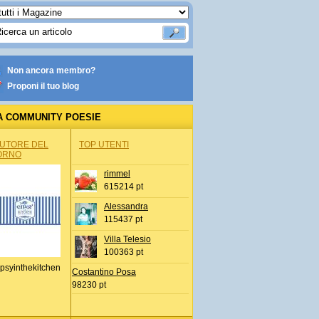
Non ancora membro?
Proponi il tuo blog
A COMMUNITY POESIE
AUTORE DEL
TOP UTENTI
ORNO
rimmel
615214 pt
Alessandra
115437 pt
Villa Telesio
100363 pt
psyinthekitchen
Costantino Posa
98230 pt