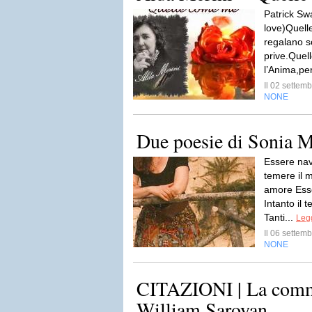
Patrick Sw
love)Quel
regalano s
prive.Que
l’Anima,pe
Il 02 sette
NONE
Due poesie di Sonia M
Essere nav
temere il 
amore Ess
Intanto il 
Tanti...
Legg
Il 06 sette
NONE
CITAZIONI | La comm
William Saroyan