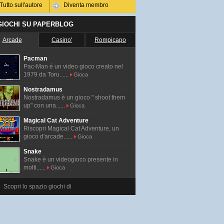
Tutto sull'autore
Diventa membro
 GIOCHI SU PAPERBLOG
Arcade
Casino'
Rompicapo
Pacman
Pac-Man é un video gioco creato nel
1979 da Toru......
Gioca
Nostradamus
Nostradamus è un gioco " shoot them
up" con una......
Gioca
Magical Cat Adventure
Riscopri Magical Cat Adventure, un
gioco d'arcade......
Gioca
Snake
Snake è un videogioco presente in
molti......
Gioca
Scopri lo spazio giochi di