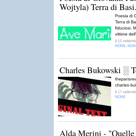
Wojtyla) Terra di Basi.
Poesia di G
Terra di Ba
fiduciosi, 
vittime del
Il 15 sette
NONE
NON
,
Charles Bukowski ░ 
theparisre
charles-b
Il 17 sette
NONE
Alda Merini - "Quell