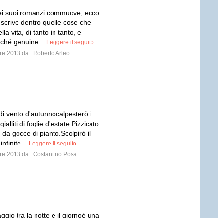
ei suoi romanzi commuove, ecco
 scrive dentro quelle cose che
lla vita, di tanto in tanto, e
rché genuine...
Leggere il seguito
mbre 2013 da
Roberto Arleo
 di vento d'autunnocalpesterò i
ialliti di foglie d'estate.Pizzicato
 da gocce di pianto.Scolpirò il
nfinite...
Leggere il seguito
mbre 2013 da
Costantino Posa
gio tra la notte e il giornoè una