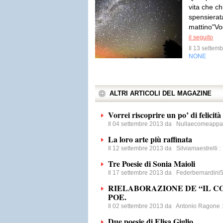
vita che c
spensierata
mattino"Vog
il seguito
Il 13 sette
NONE
ALTRI ARTICOLI DEL MAGAZINE
Vorrei riscoprire un po’ di felicità
Il 04 settembre 2013 da
Nullaecomeappa
La loro arte più raffinata
Il 12 settembre 2013 da
Silviamaestrelli
Tre Poesie di Sonia Maioli
Il 17 settembre 2013 da
Federbernardini
RIELABORAZIONE DE “IL C
POE.
Il 02 settembre 2013 da
Antonio Ragone
Due poesie di Elisa Giglio