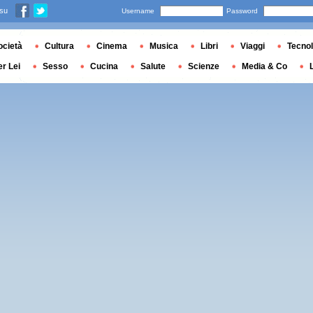
 su
Username
Password
ocietà
Cultura
Cinema
Musica
Libri
Viaggi
Tecnol
er Lei
Sesso
Cucina
Salute
Scienze
Media & Co