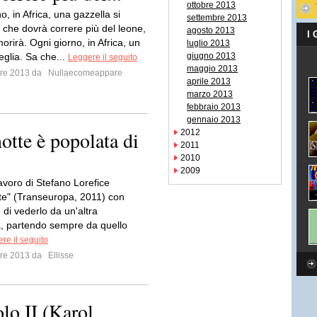
ottobre 2013
o, in Africa, una gazzella si
settembre 2013
 che dovrà correre più del leone,
agosto 2013
I
morirà. Ogni giorno, in Africa, un
luglio 2013
eglia. Sa che...
giugno 2013
Leggere il seguito
maggio 2013
mbre 2013 da
Nullaecomeappare
aprile 2013
marzo 2013
febbraio 2013
gennaio 2013
otte è popolata di
2012
2011
2010
2009
avoro di Stefano Lorefice
te" (Transeuropa, 2011) con
 di vederlo da un'altra
a, partendo sempre da quello
re il seguito
mbre 2013 da
Ellisse
lo II (Karol