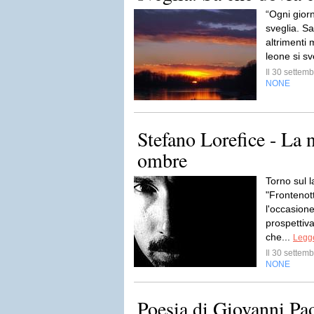
“Ogni giorn
sveglia. Sa
altrimenti 
leone si sv
Il 30 sette
NONE
Stefano Lorefice - La n
ombre
Torno sul l
"Frontenot
l'occasione
prospettiv
che...
Legge
Il 30 sette
NONE
Poesia di Giovanni Pao